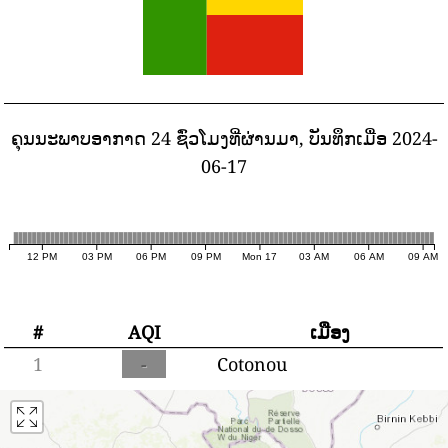
ຄຸນນະພາບອາກາດ 24 ຊົ່ວໂມງທີ່ຜ່ານມາ, ບັນທຶກເມື່ອ 2024-
06-17
12 PM
03 PM
06 PM
09 PM
Mon 17
03 AM
06 AM
09 AM
#
AQI
ເມືອງ
1
-
Cotonou