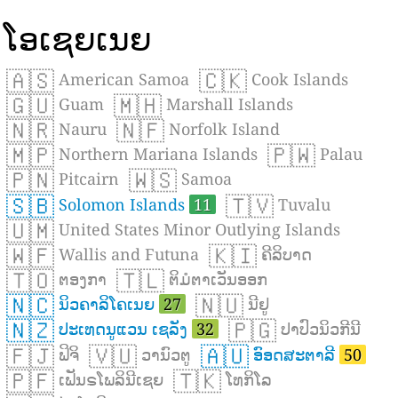
ໂອເຊຍເນຍ
🇦🇸
🇨🇰
American Samoa
Cook Islands
🇬🇺
🇲🇭
Guam
Marshall Islands
🇳🇷
🇳🇫
Nauru
Norfolk Island
🇲🇵
🇵🇼
Northern Mariana Islands
Palau
🇵🇳
🇼🇸
Pitcairn
Samoa
🇸🇧
🇹🇻
Solomon Islands
11
Tuvalu
🇺🇲
United States Minor Outlying Islands
🇼🇫
🇰🇮
Wallis and Futuna
ຄີລິບາດ
🇹🇴
🇹🇱
ຕອງກາ
ຕິມໍຕາເວັນອອກ
🇳🇨
🇳🇺
ນິວຄາລິໂຄເນຍ
27
ນີຢູ
🇳🇿
🇵🇬
ປະເທດນູແວນ ເຊລັງ
32
ປາປົວນິວກີນີ
🇫🇯
🇻🇺
🇦🇺
ຟິຈິ
ວານົວຕູ
ອົອດສະຕາລີ
50
🇵🇫
🇹🇰
ເຟັນຣໂພລິນີເຊຍ
ໂທກິໂລ