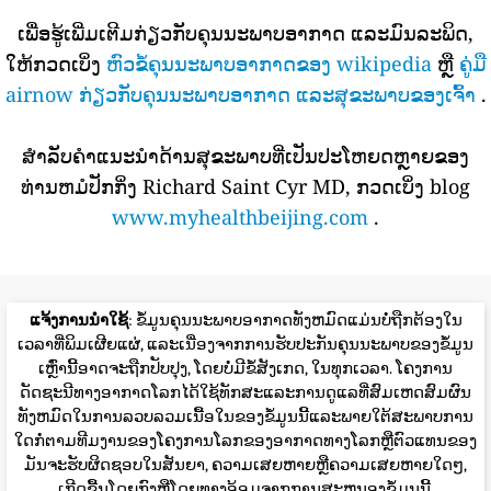
ເພື່ອຮູ້ເພີ່ມເຕີມກ່ຽວກັບຄຸນນະພາບອາກາດ ແລະມົນລະພິດ,
ໃຫ້ກວດເບິ່ງ
ຫົວຂໍ້ຄຸນນະພາບອາກາດຂອງ wikipedia
ຫຼື
ຄູ່ມື
airnow ກ່ຽວກັບຄຸນນະພາບອາກາດ ແລະສຸຂະພາບຂອງເຈົ້າ
.
ສໍາລັບຄໍາແນະນໍາດ້ານສຸຂະພາບທີ່ເປັນປະໂຫຍດຫຼາຍຂອງ
ທ່ານຫມໍປັກກິ່ງ Richard Saint Cyr MD, ກວດເບິ່ງ blog
www.myhealthbeijing.com
.
ແຈ້ງການນໍາໃຊ້
: ຂໍ້ມູນຄຸນນະພາບອາກາດທັງຫມົດແມ່ນບໍ່ຖືກຕ້ອງໃນ
ເວລາທີ່ພິມເຜີຍແຜ່, ແລະເນື່ອງຈາກການຮັບປະກັນຄຸນນະພາບຂອງຂໍ້ມູນ
ເຫຼົ່ານີ້ອາດຈະຖືກປັບປຸງ, ໂດຍບໍ່ມີຂໍ້ສັງເກດ, ໃນທຸກເວລາ. ໂຄງການ
ດັດຊະນີທາງອາກາດໂລກໄດ້ໃຊ້ທັກສະແລະການດູແລທີ່ສົມເຫດສົມຜົນ
ທັງຫມົດໃນການລວບລວມເນື້ອໃນຂອງຂໍ້ມູນນີ້ແລະພາຍໃຕ້ສະພາບການ
ໃດກໍ່ຕາມທີມງານຂອງໂຄງການໂລກຂອງອາກາດທາງໂລກຫຼືຕົວແທນຂອງ
ມັນຈະຮັບຜິດຊອບໃນສັນຍາ, ຄວາມເສຍຫາຍຫຼືຄວາມເສຍຫາຍໃດໆ,
ເກີດຂື້ນໂດຍກົງຫຼືໂດຍທາງອ້ອມຈາກການສະຫນອງຂໍ້ມູນນີ້.