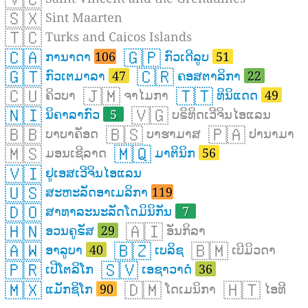
🇸🇽
Sint Maarten
🇹🇨
Turks and Caicos Islands
🇨🇦
🇬🇵
ການາດາ
106
ກົວເດີລູບ
51
🇬🇹
🇨🇷
ກົວເຕມາລາ
47
ຄອສຕາລິກາ
22
🇨🇺
🇯🇲
🇹🇹
ຄິວບາ
ຈາໄມກາ
ທິນິແດດ
49
🇳🇮
🇻🇬
ນິຄາລາກົວ
5
ບຣິທິດເວີຈິນໄອແລນ
🇧🇧
🇧🇸
🇵🇦
ບາບາຄັອດ
ບາຮາມາສ
ປານາມາ
🇲🇸
🇲🇶
ມອນເຊີລາດ
ມາຕິນິກ
56
🇻🇮
ຢູເອສເວີຈິນໄອແລນ
🇺🇸
ສະຫະລັດອາເມລິກາ
119
🇩🇴
ສາທາລະນະລັດໂດມິນິກັນ
7
🇭🇳
🇦🇮
ອວນຄູຣັສ
29
ອັນກິລາ
🇦🇼
🇧🇿
🇧🇲
ອາລູບາ
40
ເບລິຊ
ເບີມິວດາ
🇵🇷
🇸🇻
ເປີໂຕລິໂກ
ເອຊາວາດໍ
36
🇲🇽
🇩🇲
🇭🇹
ແມັກຊິໂກ
90
ໂດເມນິກາ
ໄອທີ