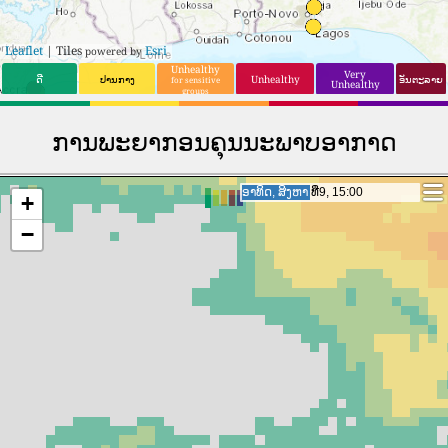
Leaflet
| Tiles
Esri
powered by
Unhealthy
Very
ດີ
ປານກາງ
Unhealthy
ອັນຕະລາຍ
for sensitive
Unhealthy
groups
ການພະຍາກອນຄຸນນະພາບອາກາດ
ຈັນ, ສິງຫາ ທີ່10, 11:00
ຈັນ, ສິງຫາ ທີ່10, 11:00
+
−