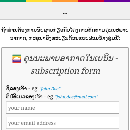
...
ຖ້າທ່ານຕ້ອງການຮັບຊາບກ່ຽວກັບໂຄງການຕິດຕາມຄຸນນະພາບ
ອາກາດ, ກະລຸນາລົງທະບຽນດ້ວຍແບບຟອມຂ້າງລຸ່ມນີ້:
ຄຸນນະພາບອາກາດໃນເບນິນ
-
subscription form
ຊື່ຂອງເຈົ້າ
- eg
"John Doe"
ທີ່ຢູ່ອີເມວຂອງເຈົ້າ
- eg
"john.doe@mail.com"