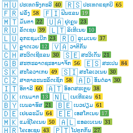
🇭🇺
🇷🇸
ປະເທດຮົງກະລີ
40
ປະເທດແຊກບີ
65
🇫🇷
🇫🇮
ຝລັ່ງ
58
ຟິນແລນ
19
🇲🇹
🇺🇦
ມັນຕາ
22
ຢູເຄຼນ
23
🇷🇺
🇱🇹
ລັດເຊຍ
39
ລິເທີເນຍ
10
🇱🇺
🇷🇴
ລຸກແຊມເບີກ
23
ລູເມເນຍ
37
🇱🇻
🇻🇦
ລຼາດເວຍ
12
ວາຕິກັນ
🇨🇭
🇸🇪
ສະວິດເຊີແລນ
30
ສະວິເດັນ
21
🇬🇧
🇪🇸
ສະຫະລາດຊະອານາຈັກ
56
ສະເປນ
84
🇸🇰
🇸🇮
ສະໂລວາເກຍ
49
ສະໂລເວເນຍ
30
🇨🇿
🇦🇩
ສາທາລະນະລັດເຊັກ
58
ອັນດໍລາ
30
🇮🇹
🇦🇹
ອິຕາລີ
60
ອົອດສະເຕຼຍ
38
🇩🇰
🇳🇱
ເດນມາກ
13
ເນເທີແລນ
61
🇧🇾
🇧🇪
ເບນລາຮັສ
21
ເບວຢຽມ
61
🇩🇪
🇪🇪
ເຢຍລະມັນ
64
ເອສໂຕເນຍ
17
🇲🇰
🇦🇱
ແມຊິໂຄເນຍ
50
ແອລເບເນຍ
31
🇭🇷
🇵🇹
ໂຄເອເຊຍ
43
ໂປຕຸກກັນ
27