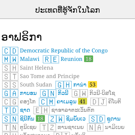
ປະເທດທີ່ຮູ້ຈັກໃນໂລກ
ອາຟຣິກາ
🇨🇩
Democratic Republic of the Congo
🇲🇼
🇷🇪
Malawi
Reunion
18
🇸🇭
Saint Helena
🇸🇹
Sao Tome and Principe
🇸🇸
🇬🇭
South Sudan
ການ່າ
53
🇬🇦
🇬🇳
🇬🇼
ກາບອນ
ກິວນີ
ກິວນີ-ບິສໂຊ
🇨🇬
🇨🇲
🇩🇯
ຄອງໂກ
ຄາເມລູນ
41
ຄິໂບຕິ
🇹🇩
🇪🇭
ຊາດ
ຊາຮາລາຕະເວັນຕົກ
🇸🇳
🇿🇼
🇸🇩
ຊິນີກັນ
18
ຊິມບັບເວ
ຊູດານ
🇹🇳
🇹🇿
🇳🇦
ຕູນິເຊຍ
ທານຊາເນຍ
ນາມິເບຍ