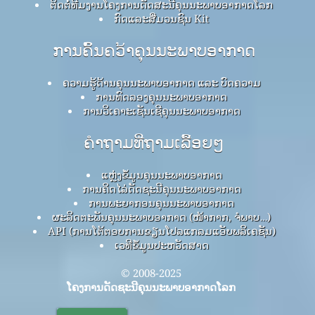
ຕິດຕໍ່ທີມງານໂຄງການດັດສະນີຄຸນນະພາບອາກາດໂລກ
ກົດ​ແລະ​ສື່​ມວນ​ຊົນ Kit
ການຄົ້ນຄວ້າຄຸນນະພາບອາກາດ
ຄວາມຮູ້ດ້ານຄຸນນະພາບອາກາດ ແລະ ບົດຄວາມ
ການທົດລອງຄຸນນະພາບອາກາດ
ການວິເຄາະເຊັນເຊີຄຸນນະພາບອາກາດ
ຄໍາຖາມທີ່ຖາມເລື້ອຍໆ
ແຫຼ່ງຂໍ້ມູນຄຸນນະພາບອາກາດ
ການຄິດໄລ່ດັດຊະນີຄຸນນະພາບອາກາດ
ການພະຍາກອນຄຸນນະພາບອາກາດ
ຜະລິດຕະພັນຄຸນນະພາບອາກາດ (ໜ້າກາກ, ຈໍພາບ…)
API (ການໂຕ້ຕອບການຂຽນໂປລແກລມແອັບພລິເຄຊັນ)
ເວທີຂໍ້ມູນປະຫວັດສາດ
© 2008-2025
ໂຄງການດັດຊະນີຄຸນນະພາບອາກາດໂລກ