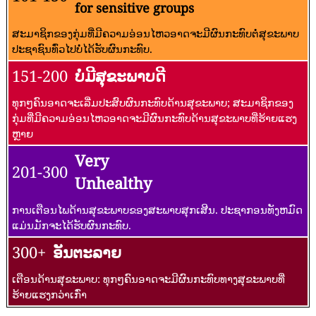
for sensitive groups
ສະມາຊິກຂອງກຸ່ມທີ່ມີຄວາມອ່ອນໄຫວອາດຈະມີຜົນກະທົບຕໍ່ສຸຂະພາບ
ປະຊາຊົນທົ່ວໄປບໍ່ໄດ້ຮັບຜົນກະທົບ.
151-200
ບໍ່ມີສຸຂະພາບດີ
ທຸກໆຄົນອາດຈະເລີ່ມປະສົບຜົນກະທົບດ້ານສຸຂະພາບ; ສະມາຊິກຂອງ
ກຸ່ມທີ່ມີຄວາມອ່ອນໄຫວອາດຈະມີຜົນກະທົບດ້ານສຸຂະພາບທີ່ຮ້າຍແຮງ
ຫຼາຍ
Very
201-300
Unhealthy
ການເຕືອນໄພດ້ານສຸຂະພາບຂອງສະພາບສຸກເສີນ. ປະຊາກອນທັງຫມົດ
ແມ່ນມັກຈະໄດ້ຮັບຜົນກະທົບ.
300+
ອັນຕະລາຍ
ເຕືອນດ້ານສຸຂະພາບ: ທຸກໆຄົນອາດຈະມີຜົນກະທົບທາງສຸຂະພາບທີ່
ຮ້າຍແຮງກວ່າເກົ່າ