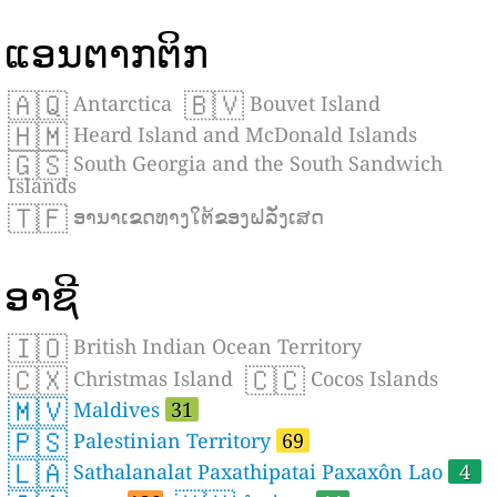
ແອນຕາກຕິກ
🇦🇶
🇧🇻
Antarctica
Bouvet Island
🇭🇲
Heard Island and McDonald Islands
🇬🇸
South Georgia and the South Sandwich
Islands
🇹🇫
ອານາເຂດທາງໃຕ້ຂອງຝລັ່ງເສດ
ອາຊີ
🇮🇴
British Indian Ocean Territory
🇨🇽
🇨🇨
Christmas Island
Cocos Islands
🇲🇻
Maldives
31
🇵🇸
Palestinian Territory
69
🇱🇦
Sathalanalat Paxathipatai Paxaxôn Lao
4