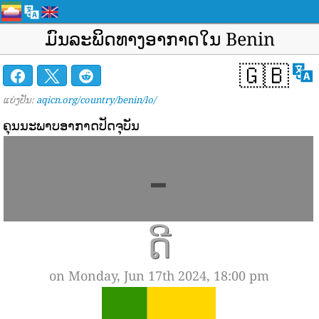
ມົນ​ລະ​ພິດ​ທາງ​ອາ​ກາດ​ໃນ Benin​
🇬🇧
ແບ່ງປັນ:
aqicn.org/country/benin/lo/
ຄຸນນະພາບອາກາດປັດຈຸບັນ
-
ດີ
on Monday, Jun 17th 2024, 18:00 pm