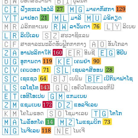
🇧🇼
🇧🇮
ບອັດສະວານາ
ບູລັນຕິ
🇨🇮
🇲🇬
ຝັ່ງທະເລໄອວໍລິ
27
ມາຄາກັສກາ
129
🇾🇹
🇲🇱
🇲🇺
ມາຢອດ
21
ມາລິ
ມໍຣິຕຽດ
🇲🇷
🇷🇼
🇱🇾
ມໍລິກທາເນຍ
ລາວັນດາ
76
ລິເບຍ
🇱🇷
🇸🇿
ລິເບີເລຍ
ສະວາຊິແລນ
🇨🇫
🇦🇴
ສາທາລະນະລັດອັບຟຼິກກາກາງ
ອັນໂກລາ
🇿🇦
🇪🇷
🇪🇬
ອາຟະລິກາໃຕ້
160
ອິນຊີ
ອີຢິບ
🇺🇬
🇰🇪
ອູການດາ
119
ເຄນຢ່າ
90
🇨🇻
🇸🇱
ເຄບວອດ
71
ເຊຍລາສິອອນ
28
🇸🇨
🇧🇯
🇧🇫
ເຊແຊວ
64
ເບນິນ
ເບີກິນາຟາໂຊ
🇱🇸
🇬🇶
ເລໂຊໂທ
143
ເອຄົວໂທເລຍລະກິນີ
🇪🇹
🇬🇲
ເອທິໂອເປຍ
ແກມເບຍ
🇿🇲
🇩🇿
ແຊມເບຍ
172
ແອລຈິເລຍ
🇰🇲
🇸🇴
🇹🇬
ໂຄໂມຣອດ
ໂຊມາເລຍ
ໂຕໂກ
🇲🇦
🇲🇿
ໂມລັອກໂຄ
14
ໂມແຊມບິກ
73
🇳🇬
🇳🇪
ໄນຈີເລຍ
118
ໄນເຈີ