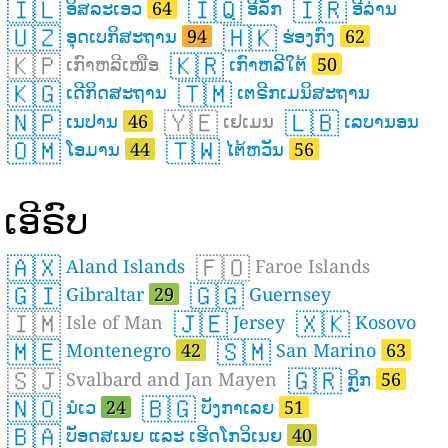
🇮🇱
🇮🇶
🇮🇷
ອິສລະເອວ
64
ອີລັກ
ອີລ່ານ
🇺🇿
🇭🇰
ອຸດເບກິສະຖານ
94
ຮ່ອງກົງ
62
🇰🇵
🇰🇷
ເກົາຫລີເໜືອ
ເກົາຫລີໃຕ້
50
🇰🇬
🇹🇲
ເດີກິດສະຖານ
ເຕຣີກເມນິສະຖານ
🇳🇵
🇾🇪
🇱🇧
ເນປານ
46
ເຢເມນ
ເລບານອນ
🇴🇲
🇹🇼
ໂອມານ
44
ໄຕ້ຫວັນ
56
ເອີຣົບ
🇦🇽
🇫🇴
Aland Islands
Faroe Islands
🇬🇮
🇬🇬
Gibraltar
29
Guernsey
🇮🇲
🇯🇪
🇽🇰
Isle of Man
Jersey
Kosovo
🇲🇪
🇸🇲
Montenegro
42
San Marino
63
🇸🇯
🇬🇷
Svalbard and Jan Mayen
ກິຼກ
56
🇳🇴
🇧🇬
ນໍເວ
24
ບັງກາເລຍ
51
🇧🇦
ບັອດສເນຍ ແລະ ເຮີດໂກວິເນຍ
40