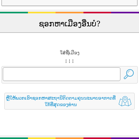
ຊອກຫາເມືອງອື່ນບໍ?
ໃສ່ຊື່ເມືອງ
↓ ↓ ↓
ຫຼືໃຫ້ພວກເຮົາຊອກຫາສະຖານີຕິດຕາມຄຸນນະພາບອາກາດທີ່
ໃກ້ທີ່ສຸດຂອງທ່ານ