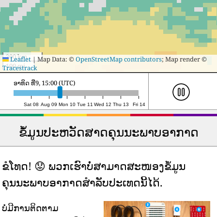
200 km
Leaflet
|
Map Data: ©
OpenStreetMap contributors
; Map render ©
100 mi
Tracestrack
ຈັນ ທີ່10, 11:00 (UTC)
Sat 08
Aug 09
Mon 10
Tue 11
Wed 12
Thu 13
Fri 14
ຂໍ້ມູນປະຫວັດສາດຄຸນນະພາບອາກາດ
ຂໍໂທດ! 😟 ພວກເຮົາບໍ່ສາມາດສະໜອງຂໍ້ມູນ
ຄຸນນະພາບອາກາດສຳລັບປະເທດນີ້ໄດ້.
ບໍ່ມີການຕິດຕາມ