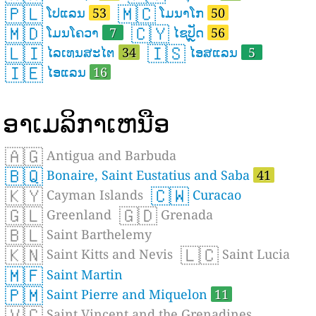
🇵🇱
🇲🇨
ໂປແລນ
53
ໂມນາໂກ
50
🇲🇩
🇨🇾
ໂມນໂຄວາ
7
ໄຊປັຼດ
56
🇱🇮
🇮🇸
ໄລເທນສະໄຕ
34
ໄອສແລນ
5
🇮🇪
ໄອແລນ
16
ອາເມລິກາເຫນືອ
🇦🇬
Antigua and Barbuda
🇧🇶
Bonaire, Saint Eustatius and Saba
41
🇰🇾
🇨🇼
Cayman Islands
Curacao
🇬🇱
🇬🇩
Greenland
Grenada
🇧🇱
Saint Barthelemy
🇰🇳
🇱🇨
Saint Kitts and Nevis
Saint Lucia
🇲🇫
Saint Martin
🇵🇲
Saint Pierre and Miquelon
11
🇻🇨
Saint Vincent and the Grenadines