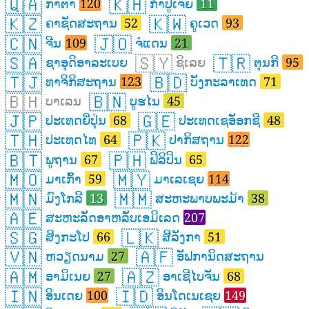
🇶🇦
🇰🇭
ກາຕາ
120
ກຳປູເຈຍ
11
🇰🇿
🇰🇼
ຄາຊັດສະຖານ
52
ຄູເວດ
93
🇨🇳
🇯🇴
ຈີນ
109
ຈໍແດນ
21
🇸🇦
🇸🇾
🇹🇷
ຊາອຸດິອາລະເບຍ
ຊິເລຍ
ຕຸນກີ
95
🇹🇯
🇧🇩
ທາຈິກິສະຖານ
123
ບັງກະລາເທດ
71
🇧🇭
🇧🇳
ບາເລນ
ບູຮໄນ
45
🇯🇵
🇬🇪
ປະເທດຍີ່ປຸ່ນ
68
ປະເທດເຊອັອກຊີ
48
🇹🇭
🇵🇰
ປະເທດໄທ
64
ປາກິສຖານ
122
🇧🇹
🇵🇭
ພູຖານ
67
ຟິລິປິນ
65
🇲🇴
🇲🇾
ມາເກົ້າ
59
ມາເລເຊຍ
114
🇲🇳
🇲🇲
ມົງໂກລີ
13
ສະຫະພາບພະມ້າ
38
🇦🇪
ສະຫະລັດອາຫລັບເອມິເລດ
207
🇸🇬
🇱🇰
ສິງກະໂປ
66
ສີລັງກາ
51
🇻🇳
🇦🇫
ຫວຽດນາມ
27
ອັຟການິດສະຖານ
🇦🇲
🇦🇿
ອາມິເນຍ
27
ອາເຊີໄບຈັນ
68
🇮🇳
🇮🇩
ອິນເດຍ
100
ອິນໂດເນເຊຍ
149