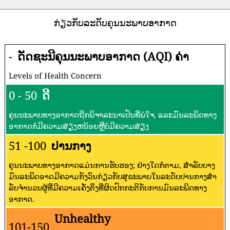
ກ່ຽວກັບລະດັບຄຸນນະພາບອາກາດ
-
ດັດຊະນີຄຸນນະພາບອາກາດ (AQI) ຄ່າ
Levels of Health Concern
0 - 50
ດີ
ຄຸນນະພາບທາງອາກາດຖືກພິຈາລະນາເປັນທີ່ພໍໃຈ, ແລະມົນລະພິດທາງ
ອາກາດກໍ່ມີຄວາມສ່ຽງຫນ້ອຍຫຼືບໍ່ມີຄວາມສ່ຽງ
51 -100
ປານກາງ
ຄຸນນະພາບທາງອາກາດແມ່ນການຮັບຮອງ; ຢ່າງໃດກໍ່ຕາມ, ສໍາລັບບາງ
ມົນລະພິດອາດມີຄວາມກັງວົນກ່ຽວກັບສຸຂະພາບໃນລະດັບປານກາງສໍາ
ລັບຈໍານວນຜູ້ທີ່ມີຄວາມເຄັ່ງຕຶງທີ່ຜິດປົກກະຕິກັບການມົນລະພິດທາງ
ອາກາດ.
Unhealthy
101-150