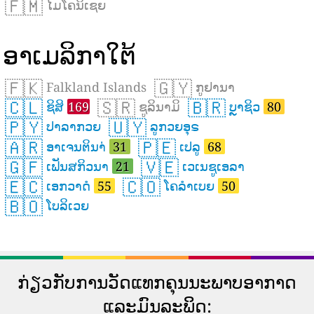
🇫🇲
ໄມໂຄນິເຊຍ
ອາເມລິກາໃຕ້
🇫🇰
🇬🇾
Falkland Islands
ກູຢານາ
🇨🇱
🇸🇷
🇧🇷
ຊິສິ
169
ຊູລິນາມິ
ບຼາຊິວ
80
🇵🇾
🇺🇾
ປາລາກວຍ
ລູກວຍອຸຣ
🇦🇷
🇵🇪
ອາເຈນຕິນາ່
31
ເປລູ
68
🇬🇫
🇻🇪
ເຟັນສກິວນາ
21
ເວເນຊູເອລາ
🇪🇨
🇨🇴
ເອກວາດໍ
55
ໂຄລຳເບຍ
50
🇧🇴
ໂບລິເວຍ
ກ່ຽວກັບການວັດແທກຄຸນນະພາບອາກາດ
ແລະມົນລະພິດ: