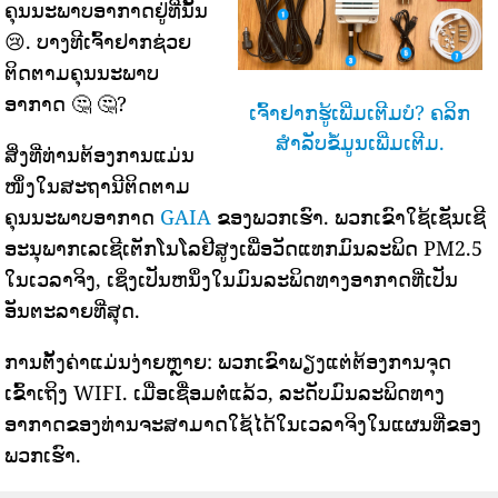
ຄຸນນະພາບອາກາດຢູ່ທີ່ນັ້ນ
😢. ບາງທີເຈົ້າຢາກຊ່ວຍ
ຕິດຕາມຄຸນນະພາບ
ອາກາດ 🤔 🤔?
ເຈົ້າຢາກຮູ້ເພີ່ມເຕີມບໍ? ຄລິກ
ສຳລັບຂໍ້ມູນເພີ່ມເຕີມ.
ສິ່ງທີ່ທ່ານຕ້ອງການແມ່ນ
ໜຶ່ງໃນສະຖານີຕິດຕາມ
ຄຸນນະພາບອາກາດ
GAIA
ຂອງພວກເຮົາ. ພວກເຂົາໃຊ້ເຊັນເຊີ
ອະນຸພາກເລເຊີເຕັກໂນໂລຢີສູງເພື່ອວັດແທກມົນລະພິດ PM2.5
ໃນເວລາຈິງ, ເຊິ່ງເປັນຫນຶ່ງໃນມົນລະພິດທາງອາກາດທີ່ເປັນ
ອັນຕະລາຍທີ່ສຸດ.
ການຕັ້ງຄ່າແມ່ນງ່າຍຫຼາຍ: ພວກເຂົາພຽງແຕ່ຕ້ອງການຈຸດ
ເຂົ້າເຖິງ WIFI. ເມື່ອເຊື່ອມຕໍ່ແລ້ວ, ລະດັບມົນລະພິດທາງ
ອາກາດຂອງທ່ານຈະສາມາດໃຊ້ໄດ້ໃນເວລາຈິງໃນແຜນທີ່ຂອງ
ພວກເຮົາ.