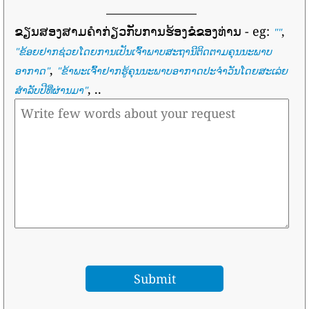
ຂຽນສອງສາມຄໍາກ່ຽວກັບການຮ້ອງຂໍຂອງທ່ານ
- eg:
,
""
"
ຂ້ອຍຢາກຊ່ວຍໂດຍການເປັນເຈົ້າພາບສະຖານີຕິດຕາມຄຸນນະພາບ
,
ອາກາດ
"
"
ຂ້າພະເຈົ້າຢາກຮູ້ຄຸນນະພາບອາກາດປະຈໍາວັນໂດຍສະເລ່ຍ
, ..
ສໍາລັບປີທີ່ຜ່ານມາ
"