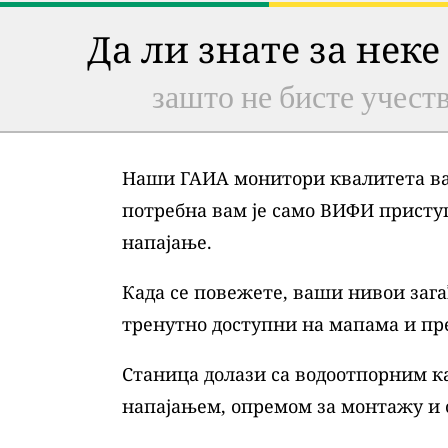
Да ли знате за неке
зашто не бисте учеств
Наши ГАИА монитори квалитета ваз
потребна вам је само ВИФИ присту
напајање.
Када се повежете, ваши нивои зага
тренутно доступни на мапама и пр
Станица долази са водоотпорним ка
напајањем, опремом за монтажу и