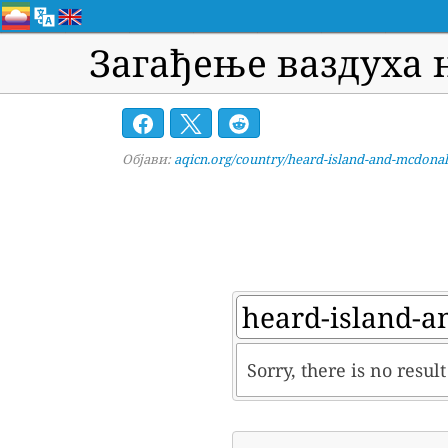
Загађење ваздуха 
Објави:
aqicn.org/country/heard-island-and-mcdonald
Sorry, there is no resu