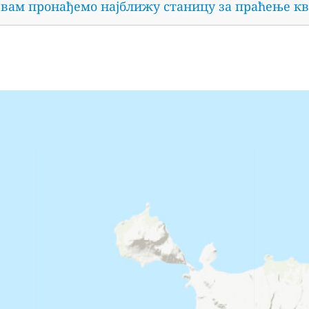
 вам пронађемо најближу станицу за праћење кв