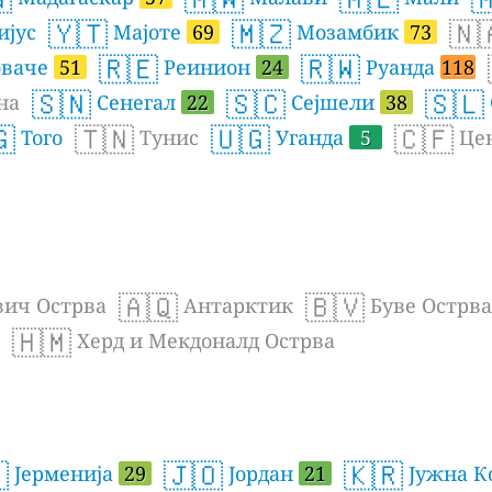
🇾🇹
🇲🇿
🇳
јус
Мајоте
69
Мозамбик
73
🇷🇪
🇷🇼
оваче
51
Реинион
24
Руанда
118
🇸🇳
🇸🇨
🇸🇱
на
Сенегал
22
Сејшели
38
🇬
🇹🇳
🇺🇬
🇨🇫
Того
Тунис
Уганда
5
Цен
🇦🇶
🇧🇻
вич Острва
Антарктик
Буве Острва
🇭🇲
Херд и Мекдоналд Острва

🇯🇴
🇰🇷
Јерменија
29
Јордан
21
Јужна К