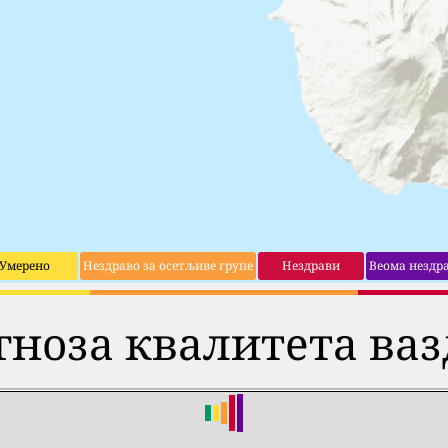
Умерено
Нездраво за осетљиве групе
Нездрави
Веома нездр
гноза квалитета ваз