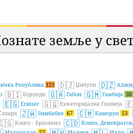
ознате земље у све
🇩🇯
🇩🇿
ичка Република
121
Џибути
Алжи
🇧🇮
🇬🇦
🇬🇲
о
Бурунди
Габон
Гамбија
30
🇪🇬
🇬🇶

Египат
Екваторијална Гвинеја
🇿🇼
🇨🇲
Сахара
Зимбабве
67
Камерун
53
🇨🇬
🇨🇩
Конго - Бразавил
Конго, Демократск

🇲🇼
🇲🇱

Мадагаскар
57
Малави
Мали