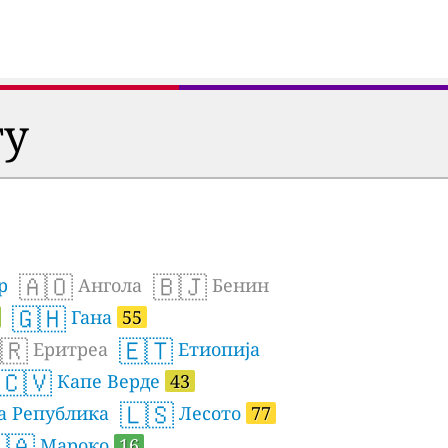
ту
🇦🇴
🇧🇯
р
Ангола
Бенин
🇬🇭
Гана
55
🇷
🇪🇹
Еритреа
Етиопија
🇨🇻
Капе Верде
43
🇱🇸
а Република
Лесото
77
🇦
Мароко
16