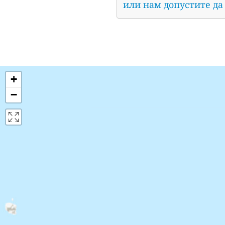
или нам допустите да
+
−