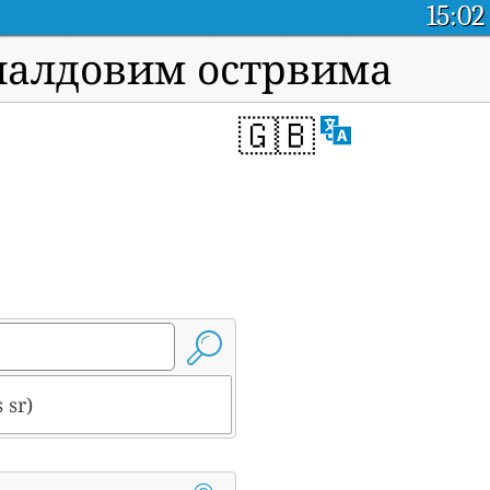
15:02
оналдовим острвима
🇬🇧
 sr)