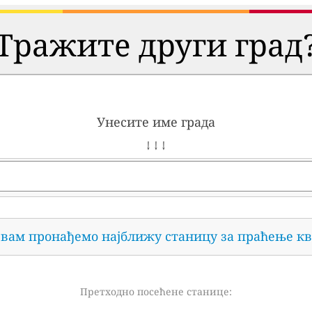
Тражите други град
Унесите име града
↓ ↓ ↓
 вам пронађемо најближу станицу за праћење кв
Претходно посећене станице: