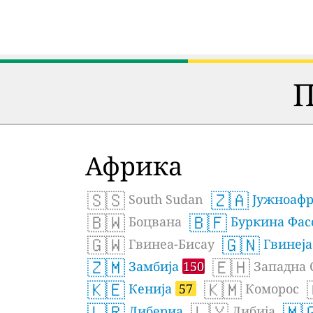
П
Африка
🇸🇸
🇿🇦
South Sudan
Јужноафр
🇧🇼
🇧🇫
Боцвана
Буркина Фас
🇬🇼
🇬🇳
Гвинеа-Бисау
Гвинеја
🇿🇲
🇪🇭
Замбија
150
Западна 
🇰🇪
🇰🇲
Кенија
57
Коморос
🇱🇷
🇱🇾
🇲
Либериа
Либија