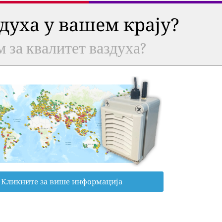
здуха у вашем крају?
м за квалитет ваздуха?
Кликните за више информација