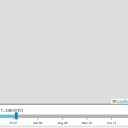
Leafle
7., 23:00 (UTC)
Fri 07
Sat 08
Aug 09
Mon 10
Tue 11