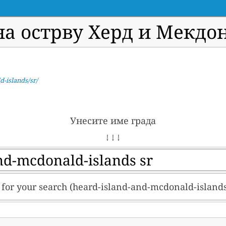
на острву Херд и Мекд
-islands/sr/
Унесите име града
↓ ↓ ↓
lt for your search (heard-island-and-mcdonald-islands