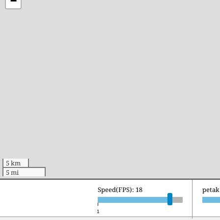
−
5 km
5 mi
Speed(FPS): 18
petak 
1