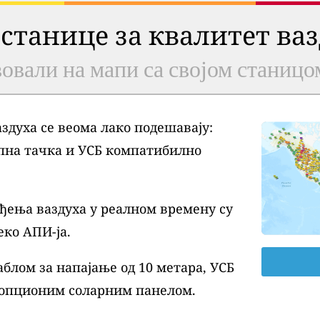
 станице за квалитет ва
овали на мапи са својом станицо
духа се веома лако подешавају:
пна тачка и УСБ компатибилно
ђења ваздуха у реалном времену су
еко АПИ-ја.
блом за напајање од 10 метара, УСБ
 опционим соларним панелом.