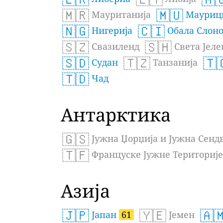
🇲🇷
🇲🇺
Мауританија
Маурици
🇳🇬
🇨🇮
Нигерија
Обала Слон
🇸🇿
🇸🇭
Свазиленд
Света Јеле
🇸🇩
🇹🇿
🇹
Судан
Танзанија
🇹🇩
Чад
Антарктика
🇬🇸
Јужна Џорџија и Јужна Сенд
🇹🇫
Француске Јужне Територије
Азија
🇯🇵
🇾🇪
🇦
Јапан
61
Јемен