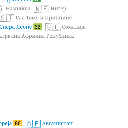
🇦
🇳🇪
Намибија
Нигер
🇸🇹
Сао Томе и Принципе
🇸🇴
Сиера Леоне
32
Сомалија
трална Афричка Република
🇦🇫
ореја
86
Авганистан