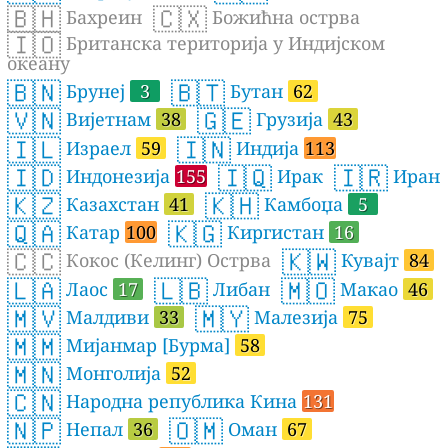
🇧🇭
🇨🇽
Бахреин
Божићна острва
🇮🇴
Британска територија у Индијском
океану
🇧🇳
🇧🇹
Брунеј
3
Бутан
62
🇻🇳
🇬🇪
Вијетнам
38
Грузија
43
🇮🇱
🇮🇳
Израел
59
Индија
113
🇮🇩
🇮🇶
🇮🇷
Индонезија
155
Ирак
Иран
🇰🇿
🇰🇭
Казахстан
41
Камбоџа
5
🇶🇦
🇰🇬
Катар
100
Киргистан
16
🇨🇨
🇰🇼
Кокос (Келинг) Острва
Кувајт
84
🇱🇦
🇱🇧
🇲🇴
Лаос
17
Либан
Макао
46
🇲🇻
🇲🇾
Малдиви
33
Малезија
75
🇲🇲
Мијанмар [Бурма]
58
🇲🇳
Монголија
52
🇨🇳
Народна република Кина
131
🇳🇵
🇴🇲
Непал
36
Оман
67