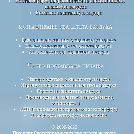
Контактирајте пројектни тим за Светски индекс
квалитета ваздуха
Комплет за штампу и медије
истраживање квалитета ваздуха
База знања и чланци о квалитету ваздуха
Експериментисање квалитета ваздуха
Анализа сензора квалитета ваздуха
Често постављана питања
Извор података о квалитету ваздуха
Израчунавање индекса квалитета ваздуха
Прогноза квалитета ваздуха
Производи за квалитет ваздуха (маске,
монитори...)
АПИ (апликациони програмски интерфејс)
Платформа историјских података
© 2008-2025
Пројекат Светског индекса квалитета ваздуха