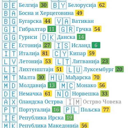
🇧🇪
🇧🇾
Белгија
30
Белорусија
62
🇧🇦
Босна и Херцеговина
49
🇧🇬
🇻🇦
Бугарска
44
Ватикан
🇬🇮
🇬🇷
Гибралтар
11
Грчка
54
🇬🇬
🇩🇰
Гурнси
Данска
14
🇪🇪
🇮🇸
Естонија
27
Исланд
6
🇮🇹
🇨🇾
Италија
81
Кипар
59
🇱🇻
🇱🇹
Летонија
53
Литванија
23
🇱🇮
🇱🇺
Лихтенштајн
51
Луксембург
20
🇲🇹
🇭🇺
Малта
30
Мађарска
70
🇲🇩
🇲🇨
Молдавија
13
Монако
56
🇩🇪
🇳🇴
Немачка
61
Норвешка
33
🇦🇽
🇮🇲
Оландска Острва
Острво Човека
🇵🇹
🇵🇱
Португалија
16
Пољска
77
🇮🇪
Република Ирска
19
🇲🇰
Република Македонија
56