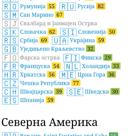
🇷🇴
🇷🇺
Румунија
55
Русија
82
🇸🇲
Сан Марино
67
🇸🇯
Свалбард и Јанмајен Острва
🇸🇰
🇸🇮
Словачка
62
Словенија
50
🇷🇸
🇺🇦
Србија
69
Украјина
59
🇬🇧
Уједињено Краљевство
32
🇫🇴
🇫🇮
Фарска острва
Финска
29
🇫🇷
🇳🇱
Француска
54
Холандија
33
🇭🇷
🇲🇪
Хрватска
56
Црна Гора
36
🇨🇿
Чешка Република
77
🇨🇭
🇸🇪
Швајцарска
39
Шведска
30
🇪🇸
Шпанија
59
Северна Америка
Bonaire, Saint Eustatius and Saba
16