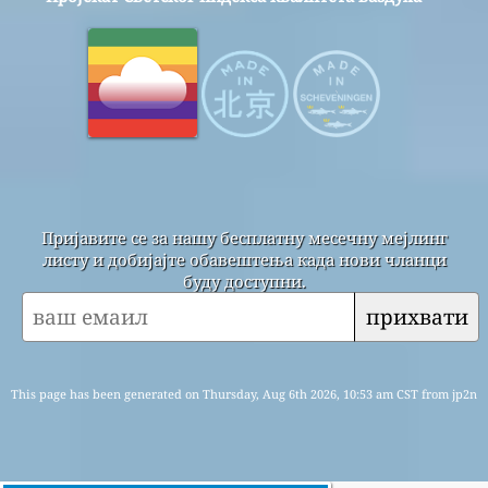
Пријавите се за нашу бесплатну месечну мејлинг
листу и добијајте обавештења када нови чланци
буду доступни.
прихвати
This page has been generated on Thursday, Aug 6th 2026, 10:53 am CST from jp2n