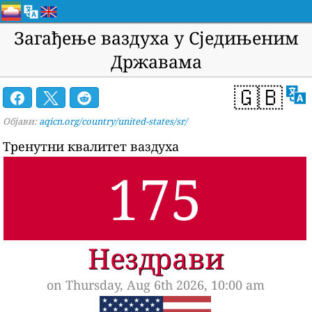
Загађење ваздуха у Сједињеним
Државама
🇬🇧
Објави:
aqicn.org/country/united-states/sr/
Тренутни квалитет ваздуха
175
Нездрави
on Thursday, Aug 6th 2026, 10:00 am