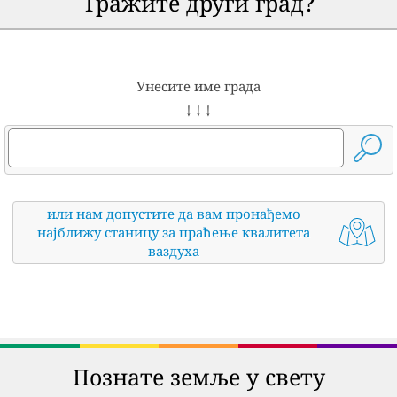
Тражите други град?
Унесите име града
↓ ↓ ↓
или нам допустите да вам пронађемо
најближу станицу за праћење квалитета
ваздуха
Познате земље у свету