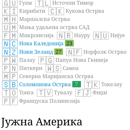
🇬🇺
🇹🇱
Гуам
Источни Тимор
🇰🇮
🇨🇰
Кирибати
Кукова Острва
🇲🇭
Маршалска Острва
🇺🇲
Мања удаљена острва САД
🇫🇲
🇳🇷
🇳🇺
Микронезија
Науру
Нијуе
🇳🇨
Нова Каледонија
23
🇳🇿
🇳🇫
Нови Зеланд
27
Норфолк Острво
🇵🇼
🇵🇬
Палау
Папуа Нова Гвинеја
🇵🇳
🇼🇸
Питкерн
Самоа
🇲🇵
Северна Маријанска Острва
🇸🇧
🇹🇰
Соломонова Острва
7
Токелау
🇹🇴
🇹🇻
🇫🇯
Тонга
Тувалу
Фиџи
🇵🇫
Француска Полинезија
Јужна Америка