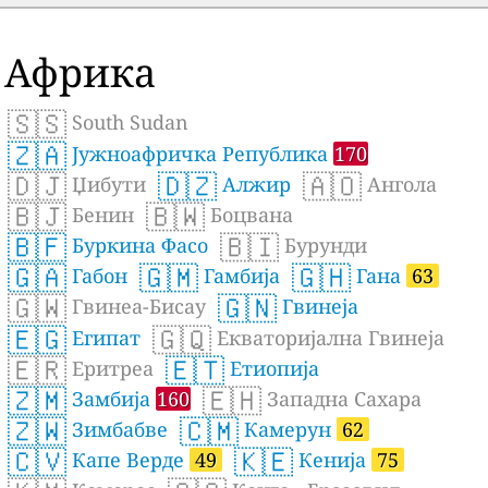
Африка
🇸🇸
South Sudan
🇿🇦
Јужноафричка Република
170
🇩🇯
🇩🇿
🇦🇴
Џибути
Алжир
Ангола
🇧🇯
🇧🇼
Бенин
Боцвана
🇧🇫
🇧🇮
Буркина Фасо
Бурунди
🇬🇦
🇬🇲
🇬🇭
Габон
Гамбија
Гана
63
🇬🇼
🇬🇳
Гвинеа-Бисау
Гвинеја
🇪🇬
🇬🇶
Египат
Екваторијална Гвинеја
🇪🇷
🇪🇹
Еритреа
Етиопија
🇿🇲
🇪🇭
Замбија
160
Западна Сахара
🇿🇼
🇨🇲
Зимбабве
Камерун
62
🇨🇻
🇰🇪
Капе Верде
49
Кенија
75