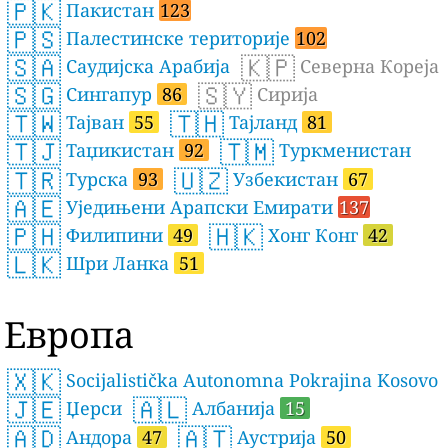
🇵🇰
Пакистан
123
🇵🇸
Палестинске територије
102
🇸🇦
🇰🇵
Саудијска Арабија
Северна Кореја
🇸🇬
🇸🇾
Сингапур
86
Сирија
🇹🇼
🇹🇭
Тајван
55
Тајланд
81
🇹🇯
🇹🇲
Таџикистан
92
Туркменистан
🇹🇷
🇺🇿
Турска
93
Узбекистан
67
🇦🇪
Уједињени Арапски Емирати
137
🇵🇭
🇭🇰
Филипини
49
Хонг Конг
42
🇱🇰
Шри Ланка
51
Европа
🇽🇰
Socijalistička Autonomna Pokrajina Kosovo
🇯🇪
🇦🇱
Џерси
Албанија
15
🇦🇩
🇦🇹
Андора
47
Аустрија
50