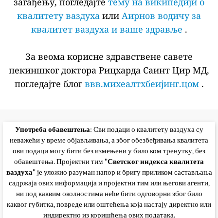
загађењу, погледајте
тему на википедији о
квалитету ваздуха
или
Аирнов водичу за
квалитет ваздуха и ваше здравље
.
За веома корисне здравствене савете
пекиншког доктора Рицхарда Саинт Цир МД,
погледајте блог
ввв.михеалтхбеијинг.цом
.
Употреба обавештења
: Сви подаци о квалитету ваздуха су
неважећи у време објављивања, а због обезбеђивања квалитета
ови подаци могу бити без измењени у било ком тренутку, без
обавештења. Пројектни тим
"Светског индекса квалитета
ваздуха"
је уложио разуман напор и бригу приликом састављања
садржаја ових информација и пројектни тим или његови агенти,
ни под каквим околностима неће бити одговорни због било
каквог губитка, повреде или оштећења која настају директно или
индиректно из коришћења ових података.