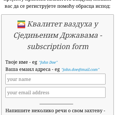
вас да се региструјете помоћу обрасца испод:
Квалитет ваздуха у
Сједињеним Државама
-
subscription form
Твоје име
- eg
"John Doe"
Ваша емаил адреса
- eg
"john.doe@mail.com"
Напишите неколико речи о свом захтеву
-