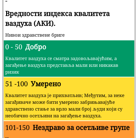
-
Вредности индекса квалитета
ваздуха (АКИ).
Нивои здравствене бриге
0 - 50
Добро
Квалитет ваздуха се сматра задовољавајућим, а
загађење ваздуха представља мали или никакав
ризик
51 -100
Умерено
Квалитет ваздуха је прихватљив; Међутим, за неке
загађиваче може бити умерено забрињавајуће
здравствено стање за врло мали број људи који су
необично осетљиви на загађење ваздуха.
101-150
Нездраво за осетљиве групе