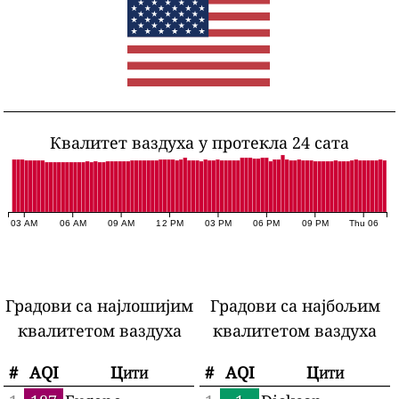
Квалитет ваздуха у протекла 24 сата
03 AM
06 AM
09 AM
12 PM
03 PM
06 PM
09 PM
Thu 06
Градови са најлошијим
Градови са најбољим
квалитетом ваздуха
квалитетом ваздуха
#
AQI
Цити
#
AQI
Цити