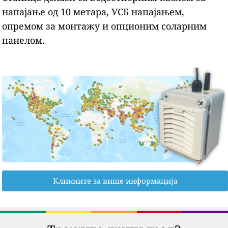
напајање од 10 метара, УСБ напајањем,
опремом за монтажу и опционим соларним
панелом.
Кликните за више информација