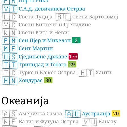
🇵🇷
Порто Рико
🇻🇮
С.А.Д. Девичанска Острва
🇱🇨
🇧🇱
Света Луција
Свети Бартоломеј
🇻🇨
Свети Винсент и Гренадине
🇰🇳
Свети Китс и Невис
🇵🇲
Сен Пјер и Микелон
2
🇲🇫
Сент Мартин
🇺🇸
Сједињене Државе
175
🇹🇹
Тринидад и Тобаго
29
🇹🇨
🇭🇹
Туркс и Кајкос Острва
Хаити
🇭🇳
Хондурас
30
Океанија
🇦🇸
🇦🇺
Америчка Самоа
Аустралија
70
🇼🇫
🇻🇺
Валис и Футуна Острва
Ванату