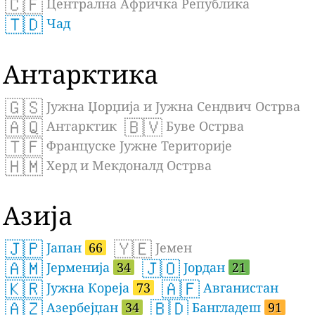
🇨🇫
Централна Афричка Република
🇹🇩
Чад
Антарктика
🇬🇸
Јужна Џорџија и Јужна Сендвич Острва
🇦🇶
🇧🇻
Антарктик
Буве Острва
🇹🇫
Француске Јужне Територије
🇭🇲
Херд и Мекдоналд Острва
Азија
🇯🇵
🇾🇪
Јапан
66
Јемен
🇦🇲
🇯🇴
Јерменија
34
Јордан
21
🇰🇷
🇦🇫
Јужна Кореја
73
Авганистан
🇦🇿
🇧🇩
Азербејџан
34
Бангладеш
91