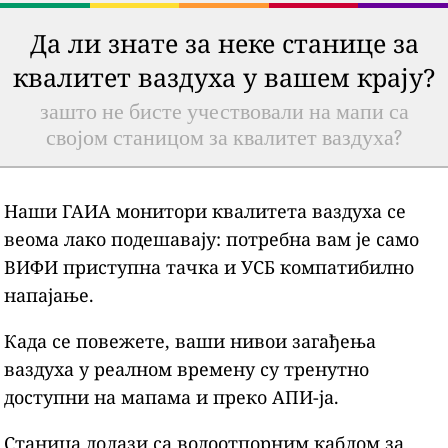
Да ли знате за неке станице за
квалитет ваздуха у вашем крају?
зашто не бисте учествовали на мапи са
својом станицом за квалитет ваздуха?
Наши ГАИА монитори квалитета ваздуха се
веома лако подешавају: потребна вам је само
ВИФИ приступна тачка и УСБ компатибилно
напајање.
Када се повежете, ваши нивои загађења
ваздуха у реалном времену су тренутно
доступни на мапама и преко АПИ-ја.
Станица долази са водоотпорним каблом за