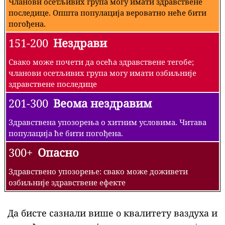
Чланови осетљивих група могу имати здравствене
последице. Општа популација вероватно неће бити
погођена.
151-200
Нездрави
Свако може почети да осећа здравствене тегобе;
чланови осетљивих група могу имати озбиљније
здравствене последице
201-300
Веома нездравим
Здравствена упозорења о хитним условима. Читава
популација ће бити погођена.
300+
Опасно
Здравствено упозорење: свако може доживети
озбиљније здравствене ефекте
Да бисте сазнали више о квалитету ваздуха и