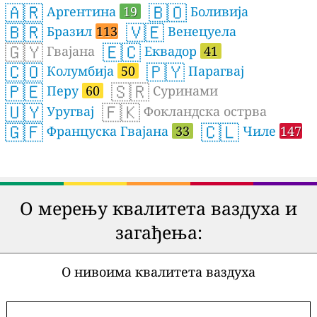
🇦🇷
🇧🇴
Аргентина
19
Боливија
🇧🇷
🇻🇪
Бразил
113
Венецуела
🇬🇾
🇪🇨
Гвајана
Еквадор
41
🇨🇴
🇵🇾
Колумбија
50
Парагвај
🇵🇪
🇸🇷
Перу
60
Суринами
🇺🇾
🇫🇰
Уругвај
Фокландска острва
🇬🇫
🇨🇱
Француска Гвајана
33
Чиле
147
О мерењу квалитета ваздуха и
загађења:
О нивоима квалитета ваздуха