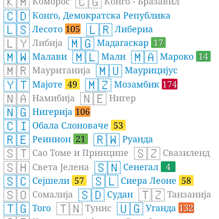
🇰🇲
🇨🇬
Коморос
Конго - Бразавил
🇨🇩
Конго, Демократска Република
🇱🇸
🇱🇷
Лесото
105
Либериа
🇱🇾
🇲🇬
Либија
Мадагаскар
17
🇲🇼
🇲🇱
🇲🇦
Малави
Мали
Мароко
14
🇲🇷
🇲🇺
Мауританија
Маурицијус
🇾🇹
🇲🇿
Мајоте
49
Мозамбик
174
🇳🇦
🇳🇪
Намибија
Нигер
🇳🇬
Нигерија
106
🇨🇮
Обала Слоноваче
53
🇷🇪
🇷🇼
Реинион
21
Руанда
🇸🇹
🇸🇿
Сао Томе и Принципе
Свазиленд
🇸🇭
🇸🇳
Света Јелена
Сенегал
4
🇸🇨
🇸🇱
Сејшели
57
Сиера Леоне
58
🇸🇴
🇸🇩
🇹🇿
Сомалија
Судан
Танзанија
🇹🇬
🇹🇳
🇺🇬
Того
Тунис
Уганда
132