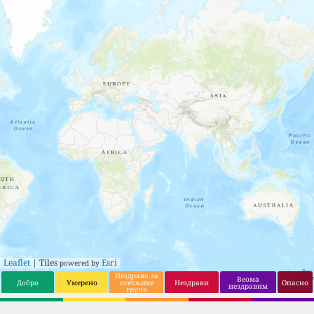
16
162
Hillsboro
16
7
Sun Prairie
17
161
Gresham
17
7
Bellevue
18
159
Marysville
18
8
Leesburg
19
158
Lents
19
8
Nederland
20
158
Yakima
20
8
Brushy Creek
21
157
Silverdale
21
8
Forest Hills
22
157
McMinnville
22
8
Melville
23
156
Moses Lake
23
8
Manitowoc
24
156
Woodburn
24
8
North Bethesda
25
156
Five Corners
25
8
Orange
26
155
Sunnyside
26
8
Harlingen
27
155
Centralia
27
8
Alpharetta
Leaflet
| Tiles
Esri
powered by
28
155
The Dalles
28
8
Victoria
Нездраво за
Веома
Добро
Умерено
осетљиве
Нездрави
Опасно
нездравим
групе
29
154
Walla Walla
29
9
Framingham