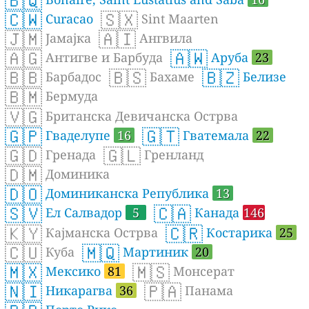
🇧🇶
🇨🇼
🇸🇽
Curacao
Sint Maarten
🇯🇲
🇦🇮
Јамајка
Ангвила
🇦🇬
🇦🇼
Антигве и Барбуда
Аруба
23
🇧🇧
🇧🇸
🇧🇿
Барбадос
Бахаме
Белизе
🇧🇲
Бермуда
🇻🇬
Британска Девичанска Острва
🇬🇵
🇬🇹
Гваделупе
16
Гватемала
22
🇬🇩
🇬🇱
Гренада
Гренланд
🇩🇲
Доминика
🇩🇴
Доминиканска Република
13
🇸🇻
🇨🇦
Ел Салвадор
5
Канада
146
🇰🇾
🇨🇷
Кајманска Острва
Костарика
25
🇨🇺
🇲🇶
Куба
Мартиник
20
🇲🇽
🇲🇸
Мексико
81
Монсерат
🇳🇮
🇵🇦
Никарагва
36
Панама