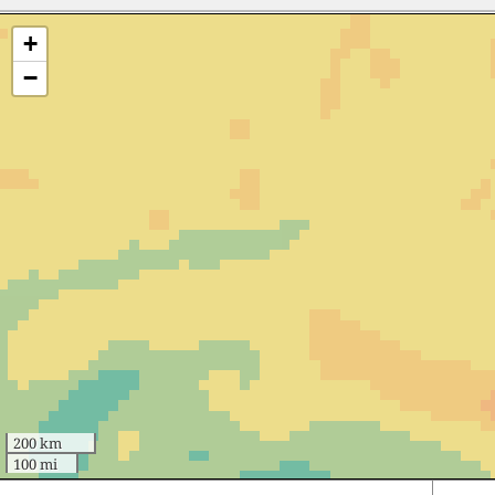
+
−
200 km
100 mi