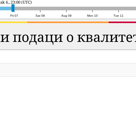
7., 22:00 (UTC)
Fri 07
Sat 08
Aug 09
Mon 10
Tue 11
и подаци о квалите