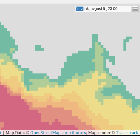
petak, avgust 7., 22:00
petak, avgust 7., 22:00
t
|
Map Data: ©
OpenStreetMap contributors
; Map render ©
Tracestrack