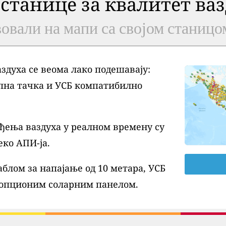
 станице за квалитет ва
овали на мапи са својом станицо
духа се веома лако подешавају:
пна тачка и УСБ компатибилно
ђења ваздуха у реалном времену су
еко АПИ-ја.
блом за напајање од 10 метара, УСБ
 опционим соларним панелом.