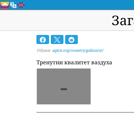
Заг
Објави:
aqicn.org/country/gabon/sr/
Тренутни квалитет ваздуха
-