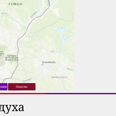
авим
Опасно
духа