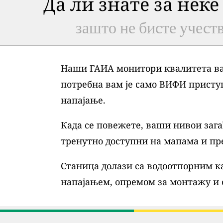
Да ли знате за неке
зашто не бисте учеств
Наши ГАИА монитори квалитета ваз
потребна вам је само ВИФИ присту
напајање.
Када се повежете, ваши нивои зага
тренутно доступни на мапама и пр
Станица долази са водоотпорним ка
напајањем, опремом за монтажу и