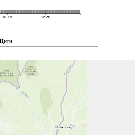
09 AM
12 PM
Цити