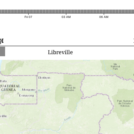
Fri 07
03 AM
06 AM
QI
Libreville