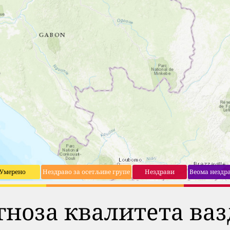
Умерено
Нездраво за осетљиве групе
Нездрави
Веома нездр
гноза квалитета ваз