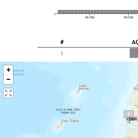
06 PM
09 PM
#
A
1
-
+
−