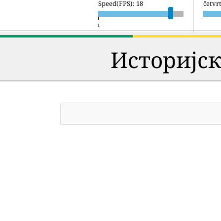
Speed(FPS): 18
petak 
1
Историјск