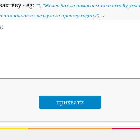
захтеву
- eg:
,
""
"
Желео бих да помогнем тако што ћу угос
, ..
невни квалитет ваздуха за прошлу годину
"