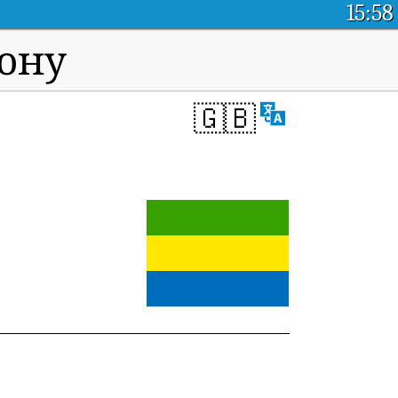
15:58
бону
🇬🇧