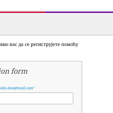
мо вас да се региструјете помоћу
ion form
john.doe@mail.com"