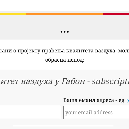
...
ани о пројекту праћења квалитета ваздуха, моли
обрасца испод:
итет ваздуха у Габон
-
subscript
Ваша емаил адреса
- eg
"