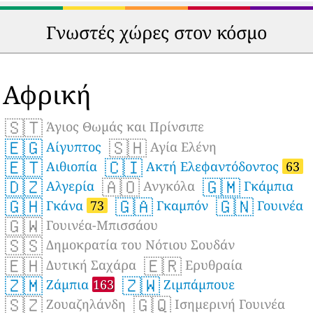
Γνωστές χώρες στον κόσμο
Αφρική
🇸🇹
Άγιος Θωμάς και Πρίνσιπε
🇪🇬
🇸🇭
Αίγυπτος
Αγία Ελένη
🇪🇹
🇨🇮
Αιθιοπία
Ακτή Ελεφαντόδοντος
63
🇩🇿
🇦🇴
🇬🇲
Αλγερία
Ανγκόλα
Γκάμπια
🇬🇭
🇬🇦
🇬🇳
Γκάνα
73
Γκαμπόν
Γουινέα
🇬🇼
Γουινέα-Μπισσάου
🇸🇸
Δημοκρατία του Νότιου Σουδάν
🇪🇭
🇪🇷
Δυτική Σαχάρα
Ερυθραία
🇿🇲
🇿🇼
Ζάμπια
163
Ζιμπάμπουε
🇸🇿
🇬🇶
Ζουαζηλάνδη
Ισημερινή Γουινέα