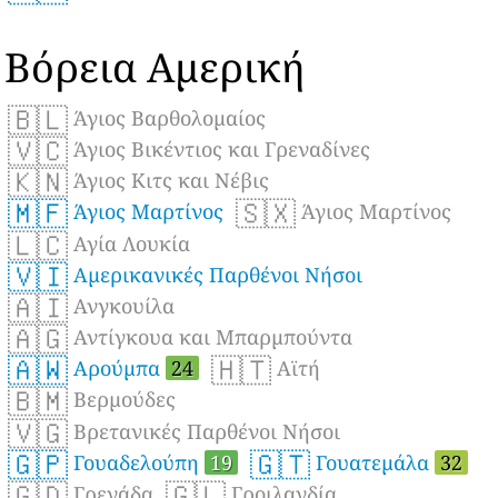
Βόρεια Αμερική
🇧🇱
Άγιος Βαρθολομαίος
🇻🇨
Άγιος Βικέντιος και Γρεναδίνες
🇰🇳
Άγιος Κιτς και Νέβις
🇲🇫
🇸🇽
Άγιος Μαρτίνος
Άγιος Μαρτίνος
🇱🇨
Αγία Λουκία
🇻🇮
Αμερικανικές Παρθένοι Νήσοι
🇦🇮
Ανγκουίλα
🇦🇬
Αντίγκουα και Μπαρμπούντα
🇦🇼
🇭🇹
Αρούμπα
24
Αϊτή
🇧🇲
Βερμούδες
🇻🇬
Βρετανικές Παρθένοι Νήσοι
🇬🇵
🇬🇹
Γουαδελούπη
19
Γουατεμάλα
32
🇬🇩
🇬🇱
Γρενάδα
Γροιλανδία