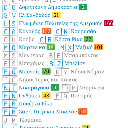
🇩🇴
Δομινικανή Δημοκρατία
6
🇸🇻
Ελ Σαλβαδόρ
61
🇺🇸
Ηνωμένες Πολιτείες της Αμερικής
166
🇨🇦
🇨🇼
Καναδάς
132
Κουρασάο
🇨🇺
🇨🇷
Κούβα
Κόστα Ρίκα
22
🇲🇶
🇲🇽
Μαρτινίκα
19
Μεξικό
101
🇲🇸
🇧🇧
Μονσεράτ
Μπαρμπάντος
🇧🇸
🇧🇿
Μπαχάμες
Μπελίσε
🇧🇶
🇰🇾
Μποναίρ
20
Νήσοι Κέιμαν
🇹🇨
Νήσοι Τερκς και Κάικος
🇳🇮
🇩🇲
Νικαράγουα
9
Ντομίνικα
🇭🇳
🇵🇦
Ονδούρα
48
Παναμάς
🇵🇷
Πουέρτο Ρίκο
🇵🇲
Σαιντ Πιέρ και Μικελόν
131
🇯🇲
Τζαμάικα
Τρινινταντ και Τομπαγκο
41