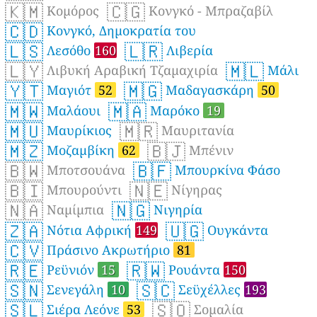
🇰🇲
🇨🇬
Κομόρος
Κονγκό - Μπραζαβίλ
🇨🇩
Κονγκό, Δημοκρατία του
🇱🇸
🇱🇷
Λεσόθο
160
Λιβερία
🇱🇾
🇲🇱
Λιβυκή Αραβική Τζαμαχιρία
Μάλι
🇾🇹
🇲🇬
Μαγιότ
52
Μαδαγασκάρη
50
🇲🇼
🇲🇦
Μαλάουι
Μαρόκο
19
🇲🇺
🇲🇷
Μαυρίκιος
Μαυριτανία
🇲🇿
🇧🇯
Μοζαμβίκη
62
Μπένιν
🇧🇼
🇧🇫
Μποτσουάνα
Μπουρκίνα Φάσο
🇧🇮
🇳🇪
Μπουρούντι
Νίγηρας
🇳🇦
🇳🇬
Ναμίμπια
Νιγηρία
🇿🇦
🇺🇬
Νότια Αφρική
149
Ουγκάντα
🇨🇻
Πράσινο Ακρωτήριο
81
🇷🇪
🇷🇼
Ρεϋνιόν
15
Ρουάντα
150
🇸🇳
🇸🇨
Σενεγάλη
10
Σεϋχέλλες
193
🇸🇱
🇸🇴
Σιέρα Λεόνε
53
Σομαλία