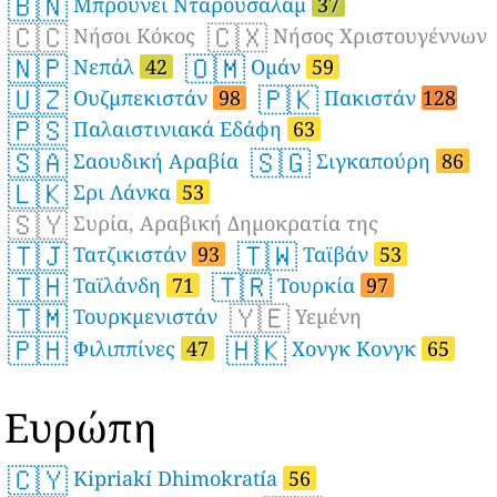
🇧🇳
Μπρουνέι Νταρουσαλάμ
37
🇨🇨
🇨🇽
Νήσοι Κόκος
Νήσος Χριστουγέννων
🇳🇵
🇴🇲
Νεπάλ
42
Ομάν
59
🇺🇿
🇵🇰
Ουζμπεκιστάν
98
Πακιστάν
128
🇵🇸
Παλαιστινιακά Εδάφη
63
🇸🇦
🇸🇬
Σαουδική Αραβία
Σιγκαπούρη
86
🇱🇰
Σρι Λάνκα
53
🇸🇾
Συρία, Αραβική Δημοκρατία της
🇹🇯
🇹🇼
Τατζικιστάν
93
Ταϊβάν
53
🇹🇭
🇹🇷
Ταϊλάνδη
71
Τουρκία
97
🇹🇲
🇾🇪
Τουρκμενιστάν
Υεμένη
🇵🇭
🇭🇰
Φιλιππίνες
47
Χονγκ Κονγκ
65
Ευρώπη
🇨🇾
Kipriakí Dhimokratía
56