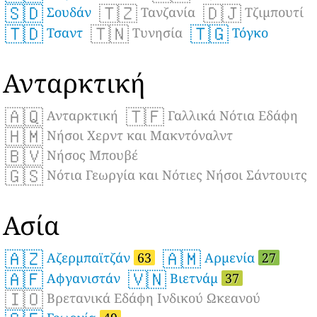
🇸🇩
🇹🇿
🇩🇯
Σουδάν
Τανζανία
Τζιμπουτί
🇹🇩
🇹🇳
🇹🇬
Τσαντ
Τυνησία
Τόγκο
Ανταρκτική
🇦🇶
🇹🇫
Ανταρκτική
Γαλλικά Νότια Εδάφη
🇭🇲
Νήσοι Χερντ και Μακντόναλντ
🇧🇻
Νήσος Μπουβέ
🇬🇸
Νότια Γεωργία και Νότιες Νήσοι Σάντουιτς
Ασία
🇦🇿
🇦🇲
Αζερμπαϊτζάν
63
Αρμενία
27
🇦🇫
🇻🇳
Αφγανιστάν
Βιετνάμ
37
🇮🇴
Βρετανικά Εδάφη Ινδικού Ωκεανού