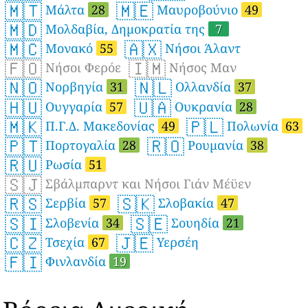
🇲🇹
🇲🇪
Μάλτα
28
Μαυροβούνιο
49
🇲🇩
Μολδαβία, Δημοκρατία της
7
🇲🇨
🇦🇽
Μονακό
55
Νήσοι Άλαντ
🇫🇴
🇮🇲
Νήσοι Φερόε
Νήσος Μαν
🇳🇴
🇳🇱
Νορβηγία
31
Ολλανδία
37
🇭🇺
🇺🇦
Ουγγαρία
57
Ουκρανία
28
🇲🇰
🇵🇱
Π.Γ.Δ. Μακεδονίας
49
Πολωνία
63
🇵🇹
🇷🇴
Πορτογαλία
28
Ρουμανία
38
🇷🇺
Ρωσία
51
🇸🇯
Σβάλμπαρντ και Νήσοι Γιάν Μέϋεν
🇷🇸
🇸🇰
Σερβία
57
Σλοβακία
47
🇸🇮
🇸🇪
Σλοβενία
34
Σουηδία
21
🇨🇿
🇯🇪
Τσεχία
67
Υερσέη
🇫🇮
Φινλανδία
19