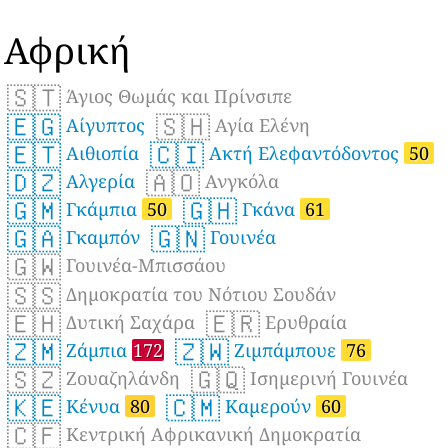
Αφρική
🇸🇹
Άγιος Θωμάς και Πρίνσιπε
🇪🇬
🇸🇭
Αίγυπτος
Αγία Ελένη
🇪🇹
🇨🇮
Αιθιοπία
Ακτή Ελεφαντόδοντος
50
🇩🇿
🇦🇴
Αλγερία
Ανγκόλα
🇬🇲
🇬🇭
Γκάμπια
50
Γκάνα
61
🇬🇦
🇬🇳
Γκαμπόν
Γουινέα
🇬🇼
Γουινέα-Μπισσάου
🇸🇸
Δημοκρατία του Νότιου Σουδάν
🇪🇭
🇪🇷
Δυτική Σαχάρα
Ερυθραία
🇿🇲
🇿🇼
Ζάμπια
172
Ζιμπάμπουε
76
🇸🇿
🇬🇶
Ζουαζηλάνδη
Ισημερινή Γουινέα
🇰🇪
🇨🇲
Κένυα
80
Καμερούν
60
🇨🇫
Κεντρική Αφρικανική Δημοκρατία