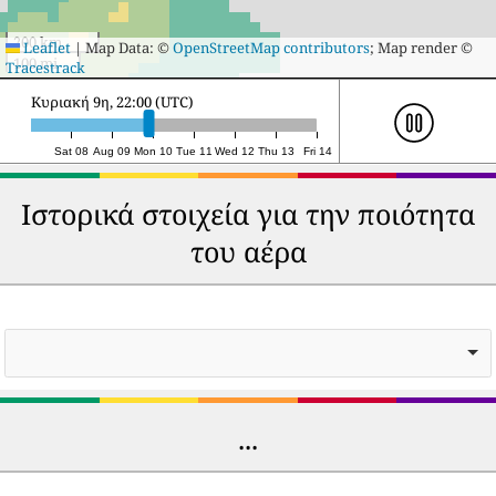
200 km
Leaflet
|
Map Data: ©
OpenStreetMap contributors
; Map render ©
100 mi
Tracestrack
Δευτέρα 10η, 19:00 (UTC)
Sat 08
Aug 09
Mon 10
Tue 11
Wed 12
Thu 13
Fri 14
Ιστορικά στοιχεία για την ποιότητα
του αέρα
...