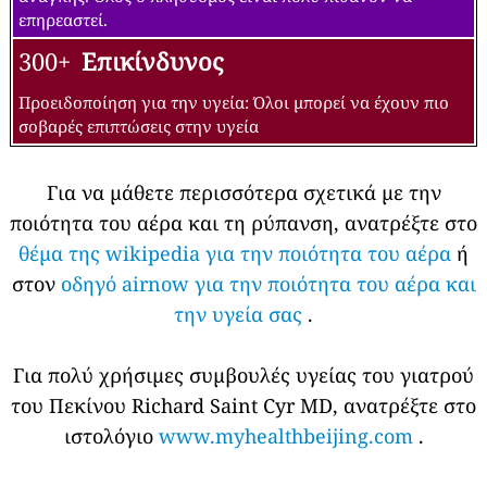
επηρεαστεί.
300+
Επικίνδυνος
Προειδοποίηση για την υγεία: Όλοι μπορεί να έχουν πιο
σοβαρές επιπτώσεις στην υγεία
Για να μάθετε περισσότερα σχετικά με την
ποιότητα του αέρα και τη ρύπανση, ανατρέξτε στο
θέμα της wikipedia για την ποιότητα του αέρα
ή
στον
οδηγό airnow για την ποιότητα του αέρα και
την υγεία σας
.
Για πολύ χρήσιμες συμβουλές υγείας του γιατρού
του Πεκίνου Richard Saint Cyr MD, ανατρέξτε στο
ιστολόγιο
www.myhealthbeijing.com
.