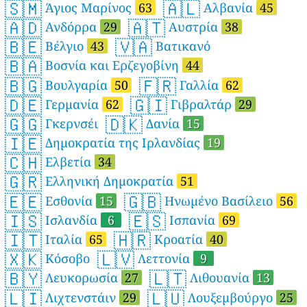
🇸🇲
🇦🇱
Άγιος Μαρίνος
63
Αλβανία
45
🇦🇩
🇦🇹
Ανδόρρα
29
Αυστρία
38
🇧🇪
🇻🇦
Βέλγιο
43
Βατικανό
🇧🇦
Βοσνία και Ερζεγοβίνη
44
🇧🇬
🇫🇷
Βουλγαρία
50
Γαλλία
62
🇩🇪
🇬🇮
Γερμανία
62
Γιβραλτάρ
29
🇬🇬
🇩🇰
Γκερνσέι
Δανία
15
🇮🇪
Δημοκρατία της Ιρλανδίας
19
🇨🇭
Ελβετία
34
🇬🇷
Ελληνική Δημοκρατία
51
🇪🇪
🇬🇧
Εσθονία
15
Ηνωμένο Βασίλειο
56
🇮🇸
🇪🇸
Ισλανδία
6
Ισπανία
69
🇮🇹
🇭🇷
Ιταλία
65
Κροατία
40
🇽🇰
🇱🇻
Κόσοβο
Λεττονία
9
🇧🇾
🇱🇹
Λευκορωσία
27
Λιθουανία
13
🇱🇮
🇱🇺
Λιχτενστάιν
29
Λουξεμβούργο
25