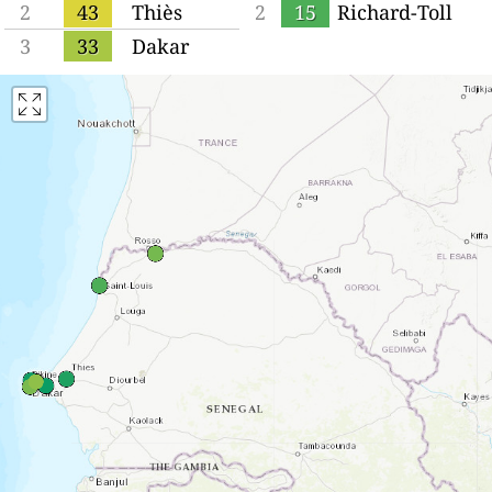
2
43
Thiès
2
15
Richard-Toll
3
33
Dakar