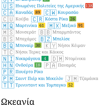
🇺🇸
Ηνωμένες Πολιτείες της Αμερικής
138
🇨🇦
🇨🇼
Καναδάς
89
Κουρασάο
🇨🇺
🇨🇷
Κούβα
Κόστα Ρίκα
26
🇲🇶
🇲🇽
Μαρτινίκα
61
Μεξικό
91
🇲🇸
🇧🇧
Μονσεράτ
Μπαρμπάντος
🇧🇸
🇧🇿
Μπαχάμες
Μπελίσε
🇧🇶
🇰🇾
Μποναίρ
30
Νήσοι Κέιμαν
🇹🇨
Νήσοι Τερκς και Κάικος
🇳🇮
🇩🇲
Νικαράγουα
4
Ντομίνικα
🇭🇳
🇵🇦
Ονδούρα
18
Παναμάς
🇵🇷
Πουέρτο Ρίκο
🇵🇲
🇯🇲
Σαιντ Πιέρ και Μικελόν
Τζαμάικα
🇹🇹
Τρινινταντ και Τομπαγκο
52
Ωκεανία