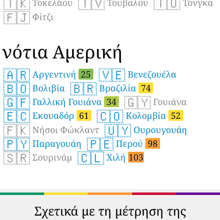
🇹🇰
🇹🇻
🇹🇴
Τοκελάου
Τουβαλού
Τόνγκα
🇫🇯
Φίτζι
νότια Αμερική
🇦🇷
🇻🇪
Αργεντινή
25
Βενεζουέλα
🇧🇴
🇧🇷
Βολιβία
Βραζιλία
74
🇬🇫
🇬🇾
Γαλλική Γουιάνα
34
Γουιάνα
🇪🇨
🇨🇴
Εκουαδόρ
61
Κολομβία
52
🇫🇰
🇺🇾
Νήσοι Φώκλαντ
Ουρουγουάη
🇵🇾
🇵🇪
Παραγουάη
Περού
98
🇸🇷
🇨🇱
Σουρινάμ
Χιλή
103
Σχετικά με τη μέτρηση της