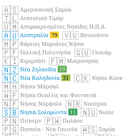
🇦🇸
Αμερικανική Σαμόα
🇹🇱
Ανατολικό Τιμόρ
🇺🇲
Απομακρυσμένες Νησίδες Η.Π.Α.
🇦🇺
🇻🇺
Αυστραλία
79
Βανουάτου
🇲🇵
Βόρειες Μαριάνες Νήσοι
🇵🇫
🇬🇺
Γαλλική Πολυνησία
Γκουάμ
🇰🇮
🇫🇲
Κιριμπάτι
Μικρονησία
🇳🇿
Νέα Ζηλανδία
19
🇳🇨
🇨🇰
Νέα Καληδονία
31
Νήσοι Κουκ
🇲🇭
Νήσοι Μάρσαλ
🇼🇫
Νήσοι Ουαλλίς και Φουτουνά
🇳🇫
🇳🇷
Νήσος Νόρφολκ
Ναούρου
🇸🇧
🇳🇺
Νησιά Σολομώντα
11
Νιούε
🇵🇳
🇵🇼
Πίτκερν
Παλάου
🇵🇬
🇼🇸
Παπούα - Νέα Γουινέα
Σαμόα