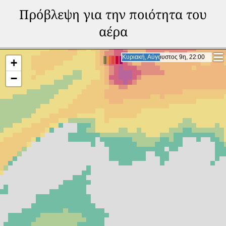
Πρόβλεψη για την ποιότητα του
αέρα
Δευτέρα, Αύγουστος 10η, 19:00
Δευτέρα, Αύγουστος 10η, 19:00
+
−