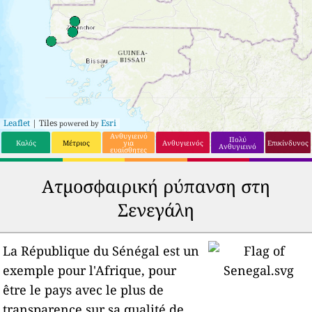
Leaflet
| Tiles
Esri
powered by
Ανθυγιεινό
Πολύ
Καλός
Μέτριος
για
Ανθυγιεινός
Επικίνδυνος
Ανθυγιεινό
ευαίσθητες
ομάδες
Ατμοσφαιρική ρύπανση στη
Σενεγάλη
La République du Sénégal est un
exemple pour l'Afrique, pour
être le pays avec le plus de
transparence sur sa qualité de