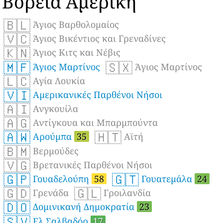
Βόρεια Αμερική
🇧🇱
Άγιος Βαρθολομαίος
🇻🇨
Άγιος Βικέντιος και Γρεναδίνες
🇰🇳
Άγιος Κιτς και Νέβις
🇲🇫
🇸🇽
Άγιος Μαρτίνος
Άγιος Μαρτίνος
🇱🇨
Αγία Λουκία
🇻🇮
Αμερικανικές Παρθένοι Νήσοι
🇦🇮
Ανγκουίλα
🇦🇬
Αντίγκουα και Μπαρμπούντα
🇦🇼
🇭🇹
Αρούμπα
35
Αϊτή
🇧🇲
Βερμούδες
🇻🇬
Βρετανικές Παρθένοι Νήσοι
🇬🇵
🇬🇹
Γουαδελούπη
58
Γουατεμάλα
24
🇬🇩
🇬🇱
Γρενάδα
Γροιλανδία
🇩🇴
Δομινικανή Δημοκρατία
23
🇸🇻
Ελ Σαλβαδόρ
17