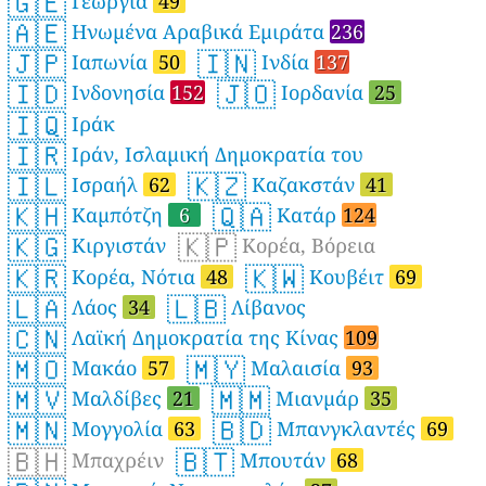
🇬🇪
Γεωργία
49
🇦🇪
Ηνωμένα Αραβικά Εμιράτα
236
🇯🇵
🇮🇳
Ιαπωνία
50
Ινδία
137
🇮🇩
🇯🇴
Ινδονησία
152
Ιορδανία
25
🇮🇶
Ιράκ
🇮🇷
Ιράν, Ισλαμική Δημοκρατία του
🇮🇱
🇰🇿
Ισραήλ
62
Καζακστάν
41
🇰🇭
🇶🇦
Καμπότζη
6
Κατάρ
124
🇰🇬
🇰🇵
Κιργιστάν
Κορέα, Βόρεια
🇰🇷
🇰🇼
Κορέα, Νότια
48
Κουβέιτ
69
🇱🇦
🇱🇧
Λάος
34
Λίβανος
🇨🇳
Λαϊκή Δημοκρατία της Κίνας
109
🇲🇴
🇲🇾
Μακάο
57
Μαλαισία
93
🇲🇻
🇲🇲
Μαλδίβες
21
Μιανμάρ
35
🇲🇳
🇧🇩
Μογγολία
63
Μπανγκλαντές
69
🇧🇭
🇧🇹
Μπαχρέιν
Μπουτάν
68