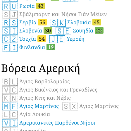
🇷🇺
Ρωσία
43
🇸🇯
Σβάλμπαρντ και Νήσοι Γιάν Μέϋεν
🇷🇸
🇸🇰
Σερβία
56
Σλοβακία
45
🇸🇮
🇸🇪
Σλοβενία
30
Σουηδία
22
🇨🇿
🇯🇪
Τσεχία
54
Υερσέη
🇫🇮
Φινλανδία
19
Βόρεια Αμερική
🇧🇱
Άγιος Βαρθολομαίος
🇻🇨
Άγιος Βικέντιος και Γρεναδίνες
🇰🇳
Άγιος Κιτς και Νέβις
🇲🇫
🇸🇽
Άγιος Μαρτίνος
Άγιος Μαρτίνος
🇱🇨
Αγία Λουκία
🇻🇮
Αμερικανικές Παρθένοι Νήσοι
Ανγκουίλα