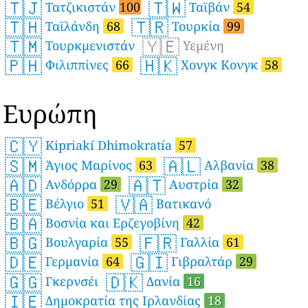
🇹🇯
🇹🇼
Τατζικιστάν
100
Ταϊβάν
54
🇹🇭
🇹🇷
Ταϊλάνδη
68
Τουρκία
99
🇹🇲
🇾🇪
Τουρκμενιστάν
Υεμένη
🇵🇭
🇭🇰
Φιλιππίνες
66
Χονγκ Κονγκ
58
Ευρώπη
🇨🇾
Kipriakí Dhimokratía
57
🇸🇲
🇦🇱
Άγιος Μαρίνος
63
Αλβανία
38
🇦🇩
🇦🇹
Ανδόρρα
29
Αυστρία
32
🇧🇪
🇻🇦
Βέλγιο
51
Βατικανό
🇧🇦
Βοσνία και Ερζεγοβίνη
42
🇧🇬
🇫🇷
Βουλγαρία
55
Γαλλία
61
🇩🇪
🇬🇮
Γερμανία
64
Γιβραλτάρ
29
🇬🇬
🇩🇰
Γκερνσέι
Δανία
16
🇮🇪
Δημοκρατία της Ιρλανδίας
18