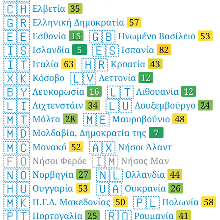
🇨🇭
Ελβετία
35
🇬🇷
Ελληνική Δημοκρατία
57
🇪🇪
🇬🇧
Εσθονία
15
Ηνωμένο Βασίλειο
53
🇮🇸
🇪🇸
Ισλανδία
5
Ισπανία
82
🇮🇹
🇭🇷
Ιταλία
63
Κροατία
43
🇽🇰
🇱🇻
Κόσοβο
Λεττονία
12
🇧🇾
🇱🇹
Λευκορωσία
16
Λιθουανία
12
🇱🇮
🇱🇺
Λιχτενστάιν
34
Λουξεμβούργο
24
🇲🇹
🇲🇪
Μάλτα
28
Μαυροβούνιο
48
🇲🇩
Μολδαβία, Δημοκρατία της
7
🇲🇨
🇦🇽
Μονακό
52
Νήσοι Άλαντ
🇫🇴
🇮🇲
Νήσοι Φερόε
Νήσος Μαν
🇳🇴
🇳🇱
Νορβηγία
27
Ολλανδία
44
🇭🇺
🇺🇦
Ουγγαρία
53
Ουκρανία
26
🇲🇰
🇵🇱
Π.Γ.Δ. Μακεδονίας
50
Πολωνία
58
🇵🇹
🇷🇴
Πορτογαλία
25
Ρουμανία
41