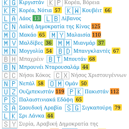
🇰🇬
🇰🇵
Κιργιστάν
Κορέα, Βόρεια
🇰🇷
🇰🇼
Κορέα, Νότια
57
Κουβέιτ
66
🇱🇦
🇱🇧
Λάος
13
Λίβανος
🇨🇳
Λαϊκή Δημοκρατία της Κίνας
125
🇲🇴
🇲🇾
Μακάο
65
Μαλαισία
110
🇲🇻
🇲🇲
Μαλδίβες
36
Μιανμάρ
37
🇲🇳
🇧🇩
Μογγολία
54
Μπανγκλαντές
67
🇧🇭
🇧🇹
Μπαχρέιν
Μπουτάν
68
🇧🇳
Μπρουνέι Νταρουσαλάμ
44
🇨🇨
🇨🇽
Νήσοι Κόκος
Νήσος Χριστουγέννων
🇳🇵
🇴🇲
Νεπάλ
58
Ομάν
50
🇺🇿
🇵🇰
Ουζμπεκιστάν
119
Πακιστάν
112
🇵🇸
Παλαιστινιακά Εδάφη
65
🇸🇦
🇸🇬
Σαουδική Αραβία
Σιγκαπούρη
79
🇱🇰
Σρι Λάνκα
44
🇸🇾
Συρία, Αραβική Δημοκρατία της