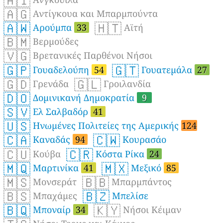
🇦🇮
🇦🇬
Αντίγκουα και Μπαρμπούντα
🇦🇼
🇭🇹
Αρούμπα
33
Αϊτή
🇧🇲
Βερμούδες
🇻🇬
Βρετανικές Παρθένοι Νήσοι
🇬🇵
🇬🇹
Γουαδελούπη
54
Γουατεμάλα
27
🇬🇩
🇬🇱
Γρενάδα
Γροιλανδία
🇩🇴
Δομινικανή Δημοκρατία
9
🇸🇻
Ελ Σαλβαδόρ
41
🇺🇸
Ηνωμένες Πολιτείες της Αμερικής
124
🇨🇦
🇨🇼
Καναδάς
94
Κουρασάο
🇨🇺
🇨🇷
Κούβα
Κόστα Ρίκα
24
🇲🇶
🇲🇽
Μαρτινίκα
41
Μεξικό
85
🇲🇸
🇧🇧
Μονσεράτ
Μπαρμπάντος
🇧🇸
🇧🇿
Μπαχάμες
Μπελίσε
🇧🇶
🇰🇾
Μποναίρ
34
Νήσοι Κέιμαν