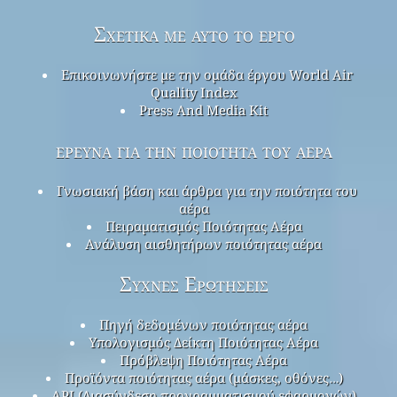
Σχετικά με αυτό το έργο
Επικοινωνήστε με την ομάδα έργου World Air
Quality Index
Press And Media Kit
έρευνα για την ποιότητα του αέρα
Γνωσιακή βάση και άρθρα για την ποιότητα του
αέρα
Πειραματισμός Ποιότητας Αέρα
Ανάλυση αισθητήρων ποιότητας αέρα
Συχνές Ερωτήσεις
Πηγή δεδομένων ποιότητας αέρα
Υπολογισμός Δείκτη Ποιότητας Αέρα
Πρόβλεψη Ποιότητας Αέρα
Προϊόντα ποιότητας αέρα (μάσκες, οθόνες…)
API (Διασύνδεση προγραμματισμού εφαρμογών)