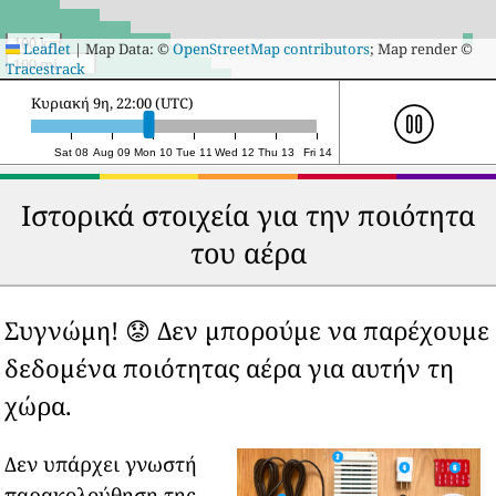
44
30
Yeosu
44
26
Gwangju
45
30
Munsan
45
26
Seongnam-si
100 km
Leaflet
|
Map Data: ©
OpenStreetMap contributors
; Map render ©
100 mi
Tracestrack
46
30
Jinan-gun
46
26
Neietsu
47
Δευτέρα 10η, 16:00 (UTC)
30
Seosan
47
26
Kinzan
48
30
Ungsang
48
26
Imsil
Sat 08
Aug 09
Mon 10
Tue 11
Wed 12
Thu 13
Fri 14
49
30
Yangju
49
26
Wabu
50
Ιστορικά στοιχεία για την ποιότητα
30
Masan
50
27
Yeonil
του αέρα
Συγνώμη! 😟 Δεν μπορούμε να παρέχουμε
δεδομένα ποιότητας αέρα για αυτήν τη
χώρα.
Δεν υπάρχει γνωστή
παρακολούθηση της