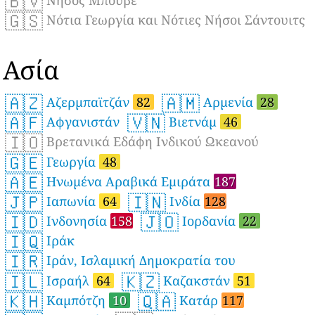
🇧🇻
🇬🇸
Νότια Γεωργία και Νότιες Νήσοι Σάντουιτς
Ασία
🇦🇿
🇦🇲
Αζερμπαϊτζάν
82
Αρμενία
28
🇦🇫
🇻🇳
Αφγανιστάν
Βιετνάμ
46
🇮🇴
Βρετανικά Εδάφη Ινδικού Ωκεανού
🇬🇪
Γεωργία
48
🇦🇪
Ηνωμένα Αραβικά Εμιράτα
187
🇯🇵
🇮🇳
Ιαπωνία
64
Ινδία
128
🇮🇩
🇯🇴
Ινδονησία
158
Ιορδανία
22
🇮🇶
Ιράκ
🇮🇷
Ιράν, Ισλαμική Δημοκρατία του
🇮🇱
🇰🇿
Ισραήλ
64
Καζακστάν
51
🇰🇭
🇶🇦
Καμπότζη
10
Κατάρ
117