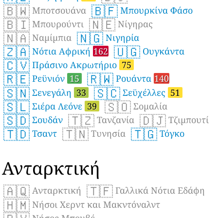
🇧🇼
🇧🇫
Μποτσουάνα
Μπουρκίνα Φάσο
🇧🇮
🇳🇪
Μπουρούντι
Νίγηρας
🇳🇦
🇳🇬
Ναμίμπια
Νιγηρία
🇿🇦
🇺🇬
Νότια Αφρική
162
Ουγκάντα
🇨🇻
Πράσινο Ακρωτήριο
75
🇷🇪
🇷🇼
Ρεϋνιόν
15
Ρουάντα
140
🇸🇳
🇸🇨
Σενεγάλη
33
Σεϋχέλλες
51
🇸🇱
🇸🇴
Σιέρα Λεόνε
39
Σομαλία
🇸🇩
🇹🇿
🇩🇯
Σουδάν
Τανζανία
Τζιμπουτί
🇹🇩
🇹🇳
🇹🇬
Τσαντ
Τυνησία
Τόγκο
Ανταρκτική
🇦🇶
🇹🇫
Ανταρκτική
Γαλλικά Νότια Εδάφη
🇭🇲
Νήσοι Χερντ και Μακντόναλντ
Νήσος Μπουβέ