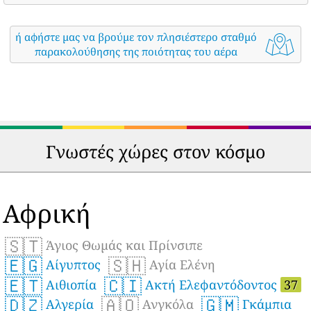
ή αφήστε μας να βρούμε τον πλησιέστερο σταθμό
παρακολούθησης της ποιότητας του αέρα
Γνωστές χώρες στον κόσμο
Αφρική
🇸🇹
Άγιος Θωμάς και Πρίνσιπε
🇪🇬
🇸🇭
Αίγυπτος
Αγία Ελένη
🇪🇹
🇨🇮
Αιθιοπία
Ακτή Ελεφαντόδοντος
37
🇩🇿
🇦🇴
🇬🇲
Αλγερία
Ανγκόλα
Γκάμπια