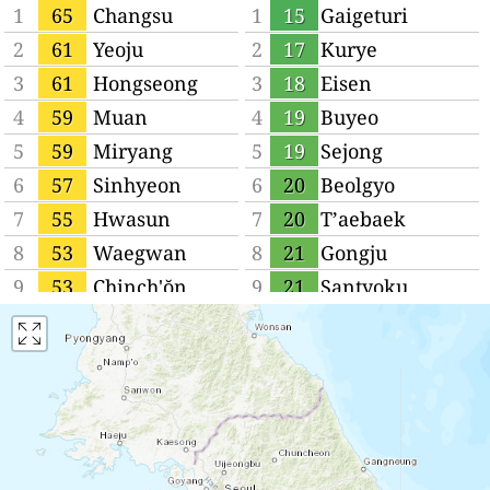
1
65
Changsu
1
15
Gaigeturi
2
61
Yeoju
2
17
Kurye
3
61
Hongseong
3
18
Eisen
4
59
Muan
4
19
Buyeo
5
59
Miryang
5
19
Sejong
6
57
Sinhyeon
6
20
Beolgyo
7
55
Hwasun
7
20
T’aebaek
8
53
Waegwan
8
21
Gongju
9
53
Chinch'ŏn
9
21
Santyoku
10
53
Naju
10
21
Seogwipo
11
53
Yeongdong
11
22
Mungyeong
12
46
Pubal
12
22
Kosong
13
42
Koesan
13
22
Iksan
14
38
Hayang
14
22
Kimje
15
38
Changwon
15
22
Gyeongsan-si