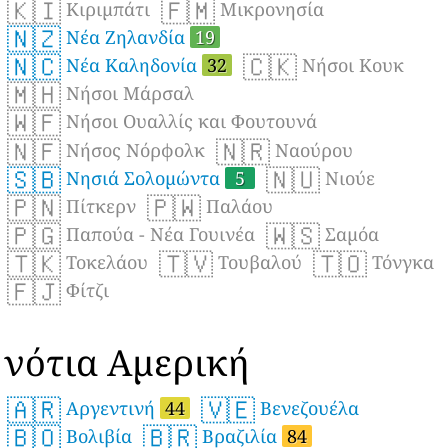
🇰🇮
🇫🇲
Κιριμπάτι
Μικρονησία
🇳🇿
Νέα Ζηλανδία
19
🇳🇨
🇨🇰
Νέα Καληδονία
32
Νήσοι Κουκ
🇲🇭
Νήσοι Μάρσαλ
🇼🇫
Νήσοι Ουαλλίς και Φουτουνά
🇳🇫
🇳🇷
Νήσος Νόρφολκ
Ναούρου
🇸🇧
🇳🇺
Νησιά Σολομώντα
5
Νιούε
🇵🇳
🇵🇼
Πίτκερν
Παλάου
🇵🇬
🇼🇸
Παπούα - Νέα Γουινέα
Σαμόα
🇹🇰
🇹🇻
🇹🇴
Τοκελάου
Τουβαλού
Τόνγκα
🇫🇯
Φίτζι
νότια Αμερική
🇦🇷
🇻🇪
Αργεντινή
44
Βενεζουέλα
🇧🇴
🇧🇷
Βολιβία
Βραζιλία
84