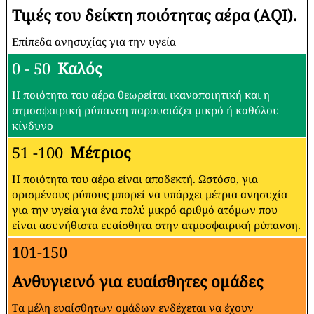
Τιμές του δείκτη ποιότητας αέρα (AQI).
Επίπεδα ανησυχίας για την υγεία
0 - 50
Καλός
Η ποιότητα του αέρα θεωρείται ικανοποιητική και η
ατμοσφαιρική ρύπανση παρουσιάζει μικρό ή καθόλου
κίνδυνο
51 -100
Μέτριος
Η ποιότητα του αέρα είναι αποδεκτή. Ωστόσο, για
ορισμένους ρύπους μπορεί να υπάρχει μέτρια ανησυχία
για την υγεία για ένα πολύ μικρό αριθμό ατόμων που
είναι ασυνήθιστα ευαίσθητα στην ατμοσφαιρική ρύπανση.
101-150
Ανθυγιεινό για ευαίσθητες ομάδες
Τα μέλη ευαίσθητων ομάδων ενδέχεται να έχουν