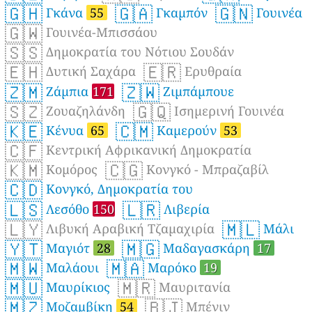
🇬🇭
🇬🇦
🇬🇳
Γκάνα
55
Γκαμπόν
Γουινέα
🇬🇼
Γουινέα-Μπισσάου
🇸🇸
Δημοκρατία του Νότιου Σουδάν
🇪🇭
🇪🇷
Δυτική Σαχάρα
Ερυθραία
🇿🇲
🇿🇼
Ζάμπια
171
Ζιμπάμπουε
🇸🇿
🇬🇶
Ζουαζηλάνδη
Ισημερινή Γουινέα
🇰🇪
🇨🇲
Κένυα
65
Καμερούν
53
🇨🇫
Κεντρική Αφρικανική Δημοκρατία
🇰🇲
🇨🇬
Κομόρος
Κονγκό - Μπραζαβίλ
🇨🇩
Κονγκό, Δημοκρατία του
🇱🇸
🇱🇷
Λεσόθο
150
Λιβερία
🇱🇾
🇲🇱
Λιβυκή Αραβική Τζαμαχιρία
Μάλι
🇾🇹
🇲🇬
Μαγιότ
28
Μαδαγασκάρη
17
🇲🇼
🇲🇦
Μαλάουι
Μαρόκο
19
🇲🇺
🇲🇷
Μαυρίκιος
Μαυριτανία
🇲🇿
🇧🇯
Μοζαμβίκη
54
Μπένιν