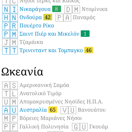
🇹🇨
Νήσοι Τερκς και Κάικος
🇳🇮
🇩🇲
Νικαράγουα
8
Ντομίνικα
🇭🇳
🇵🇦
Ονδούρα
42
Παναμάς
🇵🇷
Πουέρτο Ρίκο
🇵🇲
Σαιντ Πιέρ και Μικελόν
1
🇯🇲
Τζαμάικα
🇹🇹
Τρινινταντ και Τομπαγκο
46
Ωκεανία
🇦🇸
Αμερικανική Σαμόα
🇹🇱
Ανατολικό Τιμόρ
🇺🇲
Απομακρυσμένες Νησίδες Η.Π.Α.
🇦🇺
🇻🇺
Αυστραλία
65
Βανουάτου
🇲🇵
Βόρειες Μαριάνες Νήσοι
🇵🇫
🇬🇺
Γαλλική Πολυνησία
Γκουάμ