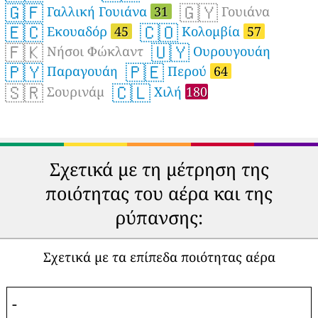
🇬🇫
🇬🇾
Γαλλική Γουιάνα
31
Γουιάνα
🇪🇨
🇨🇴
Εκουαδόρ
45
Κολομβία
57
🇫🇰
🇺🇾
Νήσοι Φώκλαντ
Ουρουγουάη
🇵🇾
🇵🇪
Παραγουάη
Περού
64
🇸🇷
🇨🇱
Σουρινάμ
Χιλή
180
Σχετικά με τη μέτρηση της
ποιότητας του αέρα και της
ρύπανσης:
Σχετικά με τα επίπεδα ποιότητας αέρα
-