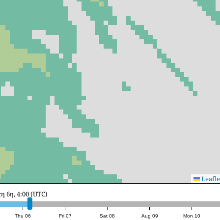
Leafle
κευή 7η, 1:00 (UTC)
Thu 06
Fri 07
Sat 08
Aug 09
Mon 10