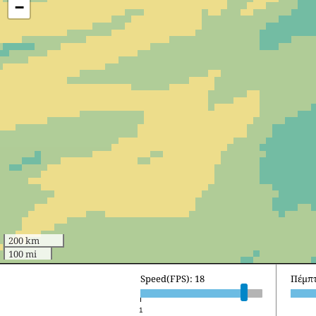
−
200 km
100 mi
Speed(FPS): 18
Παρασ
1