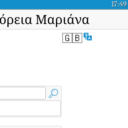
17:49
Βόρεια Μαριάνα
🇬🇧