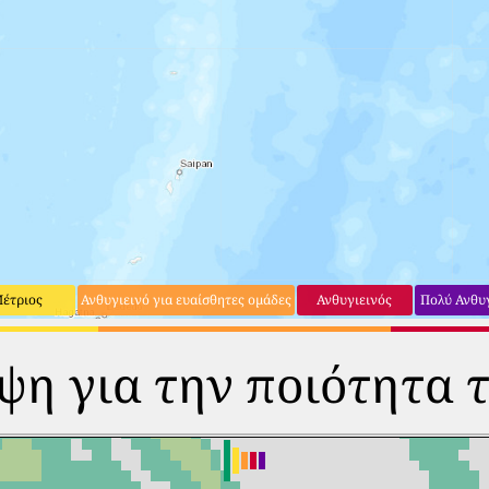
έτριος
Ανθυγιεινό για ευαίσθητες ομάδες
Ανθυγιεινός
Πολύ Ανθυ
η για την ποιότητα 