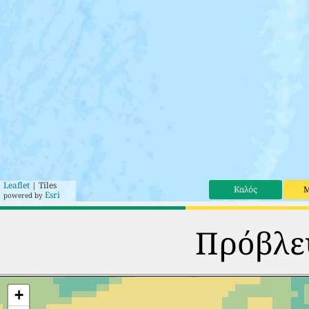
Leaflet
| Tiles
Καλός
Μ
Esri
powered by
Πρόβλεψ
+