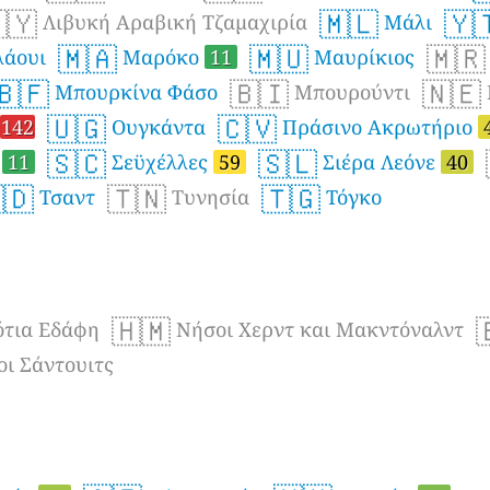
🇾
🇲🇱
🇾
Λιβυκή Αραβική Τζαμαχιρία
Μάλι
🇲🇦
🇲🇺
🇲🇷
άουι
Μαρόκο
11
Μαυρίκιος
🇧🇫
🇧🇮
🇳🇪
Μπουρκίνα Φάσο
Μπουρούντι
🇺🇬
🇨🇻
142
Ουγκάντα
Πράσινο Ακρωτήριο
🇸🇨
🇸🇱
η
11
Σεϋχέλλες
59
Σιέρα Λεόνε
40
🇩
🇹🇳
🇹🇬
Τσαντ
Τυνησία
Τόγκο
🇭🇲
ότια Εδάφη
Νήσοι Χερντ και Μακντόναλντ
οι Σάντουιτς