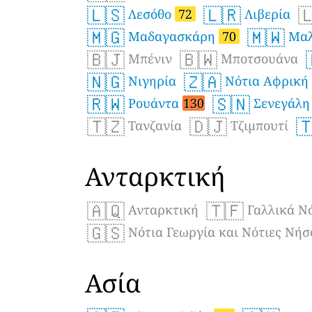
🇱🇸
🇱🇷

Λεσόθο
72
Λιβερία
🇲🇬
🇲🇼
Μαδαγασκάρη
70
Μαλ
🇧🇯
🇧🇼
Μπένιν
Μποτσουάνα
🇳🇬
🇿🇦
Νιγηρία
Νότια Αφρική
🇷🇼
🇸🇳
Ρουάντα
130
Σενεγάλ
🇹🇿
🇩🇯

Τανζανία
Τζιμπουτί
Ανταρκτική
🇦🇶
🇹🇫
Ανταρκτική
Γαλλικά Ν
🇬🇸
Νότια Γεωργία και Νότιες Νήσ
Ασία