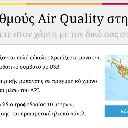
θμούς Air Quality στη
ετε στον χάρτη με τον δικό σας 
ζονται πολύ εύκολα: Χρειάζεστε μόνο ένα
οδοτικό συμβατό με USB.
φαιρικής ρύπανσης σε πραγματικό χρόνο
αι μέσω του API.
λώδιο τροφοδοσίας 10 μέτρων,
Κάν
σης και προαιρετικό ηλιακό πάνελ.