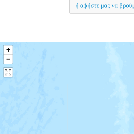
ή αφήστε μας να βρού
+
−