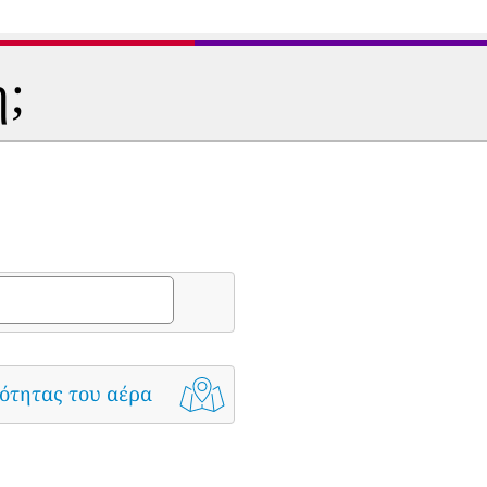
η;
ότητας του αέρα