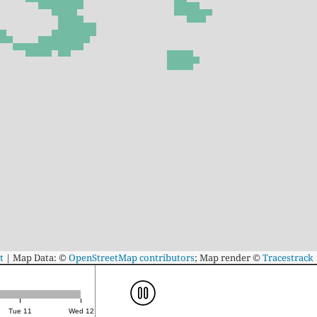
t
|
Map Data: ©
OpenStreetMap contributors
; Map render ©
Tracestrack
Tue 11
Wed 12