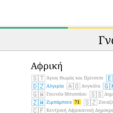
Γν
Αφρική
🇸🇹
🇪
Άγιος Θωμάς και Πρίνσιπε
🇩🇿
🇦🇴
🇬
Αλγερία
Ανγκόλα
🇬🇼
🇸🇸
Γουινέα-Μπισσάου
Δημ
🇿🇼
🇸🇿
Ζιμπάμπουε
71
Ζουαζ
🇨🇫
Κεντρική Αφρικανική Δημοκρ