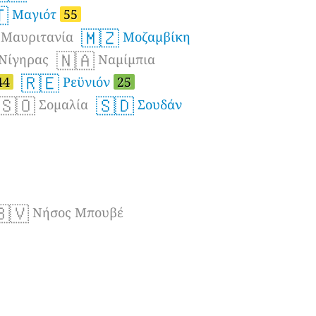

Μαγιότ
55
🇲🇿
Μαυριτανία
Μοζαμβίκη
🇳🇦
Νίγηρας
Ναμίμπια
🇷🇪
44
Ρεϋνιόν
25
🇸🇴
🇸🇩
Σομαλία
Σουδάν
🇧🇻
Νήσος Μπουβέ