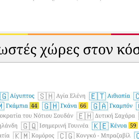
ωστές χώρες στον κό
🇬
🇸🇭
🇪🇹

Αίγυπτος
Αγία Ελένη
Αιθιοπία
🇲
🇬🇭
🇬🇦
Γκάμπια
44
Γκάνα
66
Γκαμπόν
🇪🇭
οκρατία του Νότιου Σουδάν
Δυτική Σαχάρα
🇬🇶
🇰🇪
ηλάνδη
Ισημερινή Γουινέα
Κένυα
59
🇰🇲
🇨🇬

ατία
Κομόρος
Κονγκό - Μπραζαβίλ