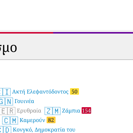
σμο
🇮
Ακτή Ελεφαντόδοντος
50
🇬🇳
Γουινέα
🇪🇷
🇿🇲
Ερυθραία
Ζάμπια
154
🇨🇲
Καμερούν
82
🇩
Κονγκό, Δημοκρατία του