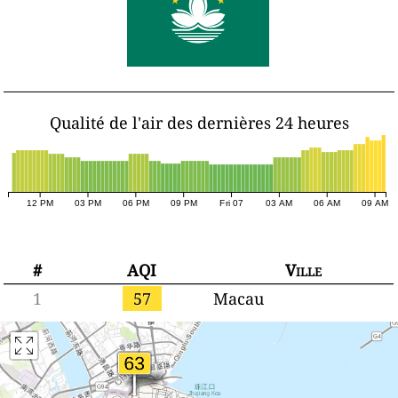
Qualité de l'air des dernières 24 heures
12 PM
03 PM
06 PM
09 PM
Fri 07
03 AM
06 AM
09 AM
#
AQI
Ville
1
57
Macau