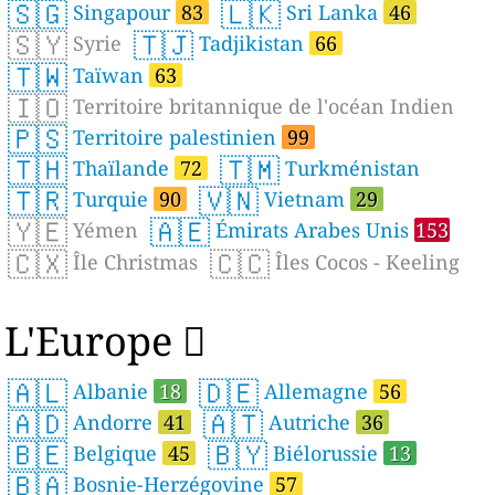
🇸🇬
🇱🇰
Singapour
83
Sri Lanka
46
🇸🇾
🇹🇯
Syrie
Tadjikistan
66
🇹🇼
Taïwan
63
🇮🇴
Territoire britannique de l'océan Indien
🇵🇸
Territoire palestinien
99
🇹🇭
🇹🇲
Thaïlande
72
Turkménistan
🇹🇷
🇻🇳
Turquie
90
Vietnam
29
🇾🇪
🇦🇪
Yémen
Émirats Arabes Unis
153
🇨🇽
🇨🇨
Île Christmas
Îles Cocos - Keeling
L'Europe 
🇦🇱
🇩🇪
Albanie
18
Allemagne
56
🇦🇩
🇦🇹
Andorre
41
Autriche
36
🇧🇪
🇧🇾
Belgique
45
Biélorussie
13
🇧🇦
Bosnie-Herzégovine
57