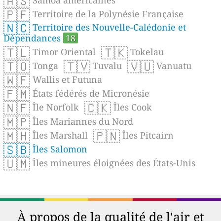
🇦🇸
Samoa américaines
🇵🇫
Territoire de la Polynésie Française
🇳🇨
Territoire des Nouvelle-Calédonie et
Dépendances
18
🇹🇱
🇹🇰
Timor Oriental
Tokelau
🇹🇴
🇹🇻
🇻🇺
Tonga
Tuvalu
Vanuatu
🇼🇫
Wallis et Futuna
🇫🇲
États fédérés de Micronésie
🇳🇫
🇨🇰
Île Norfolk
Îles Cook
🇲🇵
Îles Mariannes du Nord
🇲🇭
🇵🇳
Îles Marshall
Îles Pitcairn
🇸🇧
Îles Salomon
🇺🇲
Îles mineures éloignées des États-Unis
À propos de la qualité de l'air et