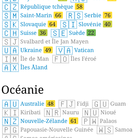
🇨🇿
République tchèque
58
🇸🇲
🇷🇸
Saint-Marin
66
Serbie
76
🇸🇰
🇸🇮
Slovaquie
64
Slovénie
40
🇨🇭
🇸🇪
Suisse
36
Suède
22
🇸🇯
Svalbard et Île Jan Mayen
🇺🇦
🇻🇦
Ukraine
49
Vatican
🇮🇲
🇫🇴
Île de Man
Îles Féroé
🇦🇽
Îles Åland
Océanie
🇦🇺
🇫🇯
🇬🇺
Australie
48
Fidji
Guam
🇰🇮
🇳🇷
🇳🇺
Kiribati
Nauru
Nioué
🇳🇿
🇵🇼
Nouvelle-Zélande
61
Palaos
🇵🇬
🇼🇸
Papouasie-Nouvelle Guinée
Samoa