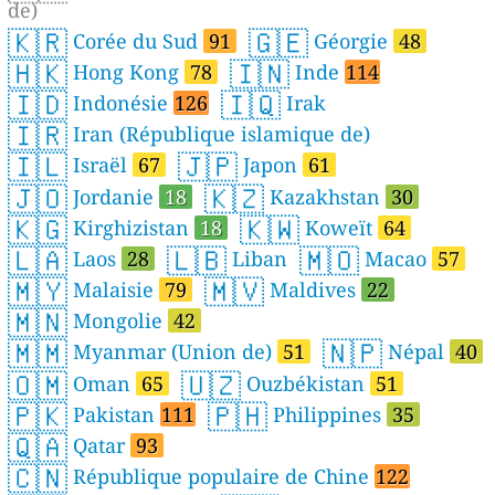
de)
🇰🇷
🇬🇪
Corée du Sud
91
Géorgie
48
🇭🇰
🇮🇳
Hong Kong
78
Inde
114
🇮🇩
🇮🇶
Indonésie
126
Irak
🇮🇷
Iran (République islamique de)
🇮🇱
🇯🇵
Israël
67
Japon
61
🇯🇴
🇰🇿
Jordanie
18
Kazakhstan
30
🇰🇬
🇰🇼
Kirghizistan
18
Koweït
64
🇱🇦
🇱🇧
🇲🇴
Laos
28
Liban
Macao
57
🇲🇾
🇲🇻
Malaisie
79
Maldives
22
🇲🇳
Mongolie
42
🇲🇲
🇳🇵
Myanmar (Union de)
51
Népal
40
🇴🇲
🇺🇿
Oman
65
Ouzbékistan
51
🇵🇰
🇵🇭
Pakistan
111
Philippines
35
🇶🇦
Qatar
93
🇨🇳
République populaire de Chine
122