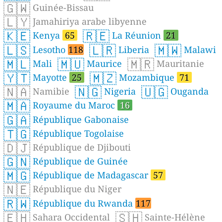
🇬🇼
Guinée-Bissau
🇱🇾
Jamahiriya arabe libyenne
🇰🇪
🇷🇪
Kenya
65
La Réunion
21
🇱🇸
🇱🇷
🇲🇼
Lesotho
118
Liberia
Malawi
🇲🇱
🇲🇺
🇲🇷
Mali
Maurice
Mauritanie
🇾🇹
🇲🇿
Mayotte
25
Mozambique
71
🇳🇦
🇳🇬
🇺🇬
Namibie
Nigeria
Ouganda
🇲🇦
Royaume du Maroc
16
🇬🇦
République Gabonaise
🇹🇬
République Togolaise
🇩🇯
République de Djibouti
🇬🇳
République de Guinée
🇲🇬
République de Madagascar
57
🇳🇪
République du Niger
🇷🇼
République du Rwanda
117
🇪🇭
🇸🇭
Sahara Occidental
Sainte-Hélène