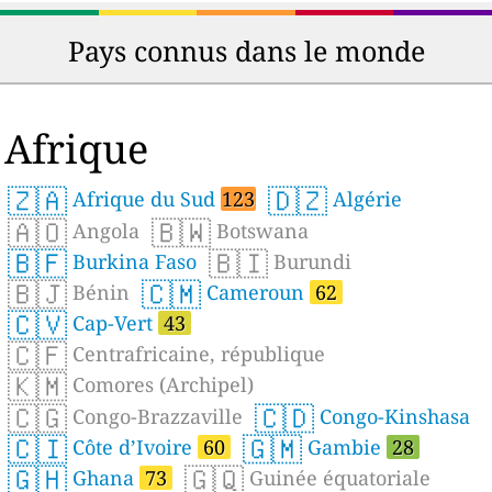
Pays connus dans le monde
Afrique
🇿🇦
🇩🇿
Afrique du Sud
123
Algérie
🇦🇴
🇧🇼
Angola
Botswana
🇧🇫
🇧🇮
Burkina Faso
Burundi
🇧🇯
🇨🇲
Bénin
Cameroun
62
🇨🇻
Cap-Vert
43
🇨🇫
Centrafricaine, république
🇰🇲
Comores (Archipel)
🇨🇬
🇨🇩
Congo-Brazzaville
Congo-Kinshasa
🇨🇮
🇬🇲
Côte d’Ivoire
60
Gambie
28
🇬🇭
🇬🇶
Ghana
73
Guinée équatoriale