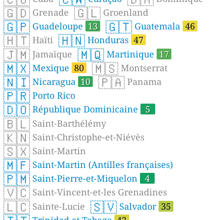
🇬🇩
🇬🇱
Grenade
Groenland
🇬🇵
🇬🇹
Guadeloupe
13
Guatemala
46
🇭🇹
🇭🇳
Haïti
Honduras
47
🇯🇲
🇲🇶
Jamaïque
Martinique
17
🇲🇽
🇲🇸
Mexique
80
Montserrat
🇳🇮
🇵🇦
Nicaragua
10
Panama
🇵🇷
Porto Rico
🇩🇴
République Dominicaine
5
🇧🇱
Saint-Barthélémy
🇰🇳
Saint-Christophe-et-Niévès
🇸🇽
Saint-Martin
🇲🇫
Saint-Martin (Antilles françaises)
🇵🇲
Saint-Pierre-et-Miquelon
4
🇻🇨
Saint-Vincent-et-les Grenadines
🇱🇨
🇸🇻
Sainte-Lucie
Salvador
35
Trinidad et Tobago
42