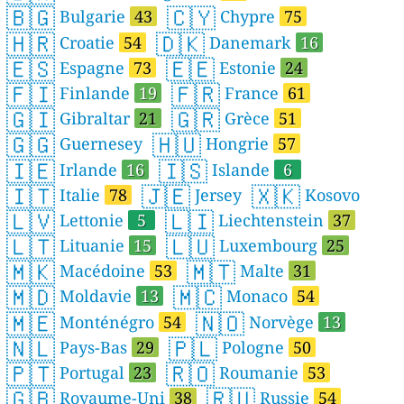
🇧🇬
🇨🇾
Bulgarie
43
Chypre
75
🇭🇷
🇩🇰
Croatie
54
Danemark
16
🇪🇸
🇪🇪
Espagne
73
Estonie
24
🇫🇮
🇫🇷
Finlande
19
France
61
🇬🇮
🇬🇷
Gibraltar
21
Grèce
51
🇬🇬
🇭🇺
Guernesey
Hongrie
57
🇮🇪
🇮🇸
Irlande
16
Islande
6
🇮🇹
🇯🇪
🇽🇰
Italie
78
Jersey
Kosovo
🇱🇻
🇱🇮
Lettonie
5
Liechtenstein
37
🇱🇹
🇱🇺
Lituanie
15
Luxembourg
25
🇲🇰
🇲🇹
Macédoine
53
Malte
31
🇲🇩
🇲🇨
Moldavie
13
Monaco
54
🇲🇪
🇳🇴
Monténégro
54
Norvège
13
🇳🇱
🇵🇱
Pays-Bas
29
Pologne
50
🇵🇹
🇷🇴
Portugal
23
Roumanie
53
🇬🇧
🇷🇺
Royaume-Uni
38
Russie
54