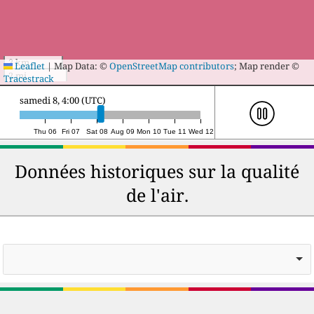
3 km
Leaflet
|
Map Data: ©
OpenStreetMap contributors
; Map render ©
2 mi
Tracestrack
dimanche 9, 1:00 (UTC)
Thu 06
Fri 07
Sat 08
Aug 09
Mon 10
Tue 11
Wed 12
Données historiques sur la qualité
de l'air.
...