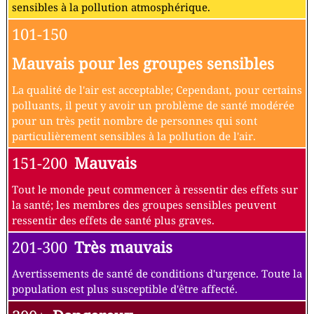
sensibles à la pollution atmosphérique.
101-150
Mauvais pour les groupes sensibles
La qualité de l'air est acceptable; Cependant, pour certains
polluants, il peut y avoir un problème de santé modérée
pour un très petit nombre de personnes qui sont
particulièrement sensibles à la pollution de l'air.
151-200
Mauvais
Tout le monde peut commencer à ressentir des effets sur
la santé; les membres des groupes sensibles peuvent
ressentir des effets de santé plus graves.
201-300
Très mauvais
Avertissements de santé de conditions d'urgence. Toute la
population est plus susceptible d'être affecté.