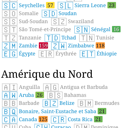
🇸🇨
🇸🇱
Seychelles
57
Sierra Leone
23
🇸🇴
🇸🇩
Somalie
Soudan
🇸🇸
🇸🇿
Sud-Soudan
Swaziland
🇸🇹
🇸🇳
São Tomé-et-Príncipe
Sénégal
16
🇹🇿
🇹🇩
🇹🇳
Tanzanie
Tchad
Tunisie
🇿🇲
🇿🇼
Zambie
159
Zimbabwe
118
🇪🇬
🇪🇷
🇪🇹
Égypte
Érythrée
Éthiopie
Amérique du Nord
🇦🇮
🇦🇬
Anguilla
Antigua et Barbuda
🇦🇼
🇧🇸
Aruba
26
Bahamas
🇧🇧
🇧🇿
🇧🇲
Barbade
Belize
Bermudes
🇧🇶
Bonaire, Saint-Eustache et Saba
21
🇨🇦
🇨🇷
Canada
125
Costa Rica
21
🇨🇺
🇨🇼
🇩🇲
Cuba
Curaçao
Dominique