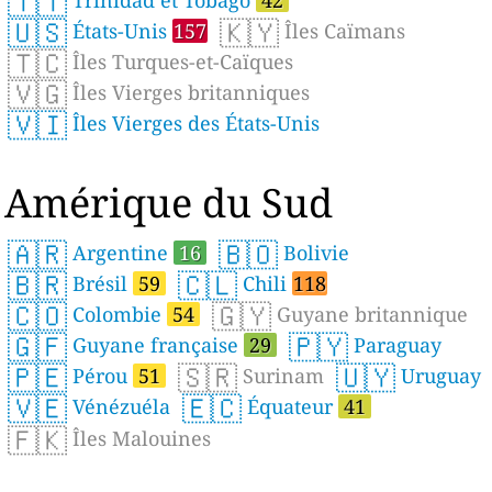
🇹🇹
🇺🇸
🇰🇾
États-Unis
157
Îles Caïmans
🇹🇨
Îles Turques-et-Caïques
🇻🇬
Îles Vierges britanniques
🇻🇮
Îles Vierges des États-Unis
Amérique du Sud
🇦🇷
🇧🇴
Argentine
16
Bolivie
🇧🇷
🇨🇱
Brésil
59
Chili
118
🇨🇴
🇬🇾
Colombie
54
Guyane britannique
🇬🇫
🇵🇾
Guyane française
29
Paraguay
🇵🇪
🇸🇷
🇺🇾
Pérou
51
Surinam
Uruguay
🇻🇪
🇪🇨
Vénézuéla
Équateur
41
🇫🇰
Îles Malouines