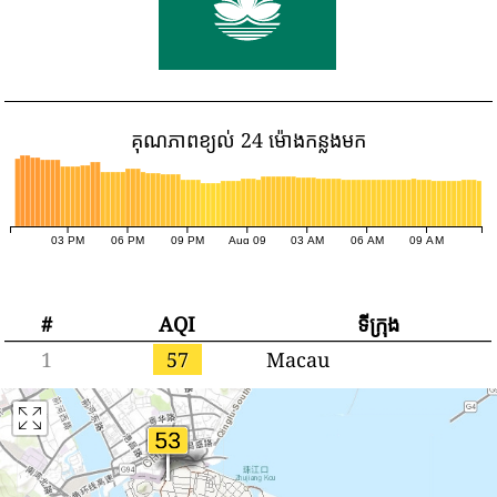
គុណភាពខ្យល់ 24 ម៉ោងកន្លងមក
03 PM
06 PM
09 PM
Aug 09
03 AM
06 AM
09 AM
#
AQI
ទីក្រុង
1
57
Macau