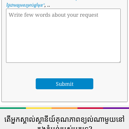
, ..
ថ្ងៃជាមធ្យមសម្រាប់ឆ្នាំមុន
"
តើអ្នកស្គាល់ស្ថានីយ៍គុណភាពខ្យល់ណាមួយនៅ
ក្នុងតំបន់របស់អ្នកទេ?