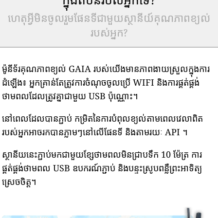
ហេតុអ្វីមិនចូលរួមផែនទីជាមួយស្ថានីយ៍គុណភាពខ្យល់
របស់អ្នក?
ម៉ូនីទ័រគុណភាពខ្យល់ GAIA របស់យើងមានភាពងាយស្រួលក្នុងការ
ដំឡើង៖ អ្នកគ្រាន់តែត្រូវការចំណុចចូលប្រើ WIFI និងការផ្គត់ផ្គង់
ថាមពលដែលត្រូវគ្នាជាមួយ USB ប៉ុណ្ណោះ។
នៅពេលដែលបានភ្ជាប់ កម្រិតនៃការបំពុលខ្យល់តាមពេលវេលាពិត
របស់អ្នកអាចរកបានភ្លាមៗនៅលើផែនទី និងតាមរយៈ API ។
ស្ថានីយនេះភ្ជាប់មកជាមួយខ្សែថាមពលមិនជ្រាបទឹក 10 ម៉ែត្រ ការ
ផ្គត់ផ្គង់ថាមពល USB ឧបករណ៍ភ្ជាប់ និងបន្ទះស្រូបពន្លឺព្រះអាទិត្យ
ស្រេចចិត្ត។