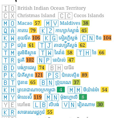
🇮🇴
British Indian Ocean Territory
🇨🇽
🇨🇨
Christmas Island
Cocos Islands
🇲🇴
🇲🇻
Macao
57
Maldives
38
🇶🇦
🇰🇿
កាតារ
79
កាហ្សាក់ស្តាង់់
45
🇰🇼
🇰🇬
🇨🇳
គុយវ៉ែត
106
គៀរហ្គីស្តង់
ចិន
104
🇯🇵
🇹🇯
ជប៉ុន
61
តាដហ្ស៉ីគីស្តង់
62
🇹🇲
🇹🇼
🇹🇭
តួរមិនីស្ថាន
តៃវ៉ាន់
58
ថៃ
66
🇹🇷
🇳🇵
ទួរគី
102
នេប៉ាល់
47
🇧🇩
🇧🇭
បង់ក្លាដេស្ហ
74
បារ៉ែន
🇵🇰
🇵🇸
ប៉ាគីស្ថាន
121
ប៉ាលេស្ទីន
89
🇧🇹
🇧🇳
ប៊ូតាន
65
ប៊្រុយណេ
37
🇰🇭
🇲🇲
ព្រះរាជាណាចក្រកម្ពុជា
4
មីយ៉ាន់ម៉ា
54
🇲🇾
🇲🇳
ម៉ាលេស៉ី
119
ម៉ុងហ្គោលី
8
🇾🇪
🇱🇧
🇻🇳
យេមែន
លីបង់
វៀតណាម
30
🇰🇷
សាធារណរដ្ឋកូរ៉េ
55