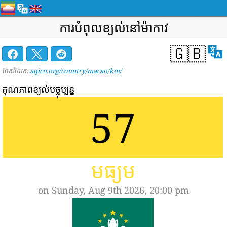
ការបំពុលខ្យល់នៅម៉ាកាវ
🇬🇧
ចែករំលែក:
aqicn.org/country/macao/km/
គុណភាពខ្យល់បច្ចុប្បន្ន
57
មធ្យម
on Sunday, Aug 9th 2026, 20:00 pm