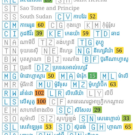
🇸🇹
Sao Tome and Principe
🇸🇸
🇨🇻
South Sudan
កាបវែរ
52
🇨🇲
🇨🇬
🇰🇲
កាមេរូន
60
កុងហ្គោ
កុំម៉ូរ៉ូស
🇨🇮
🇰🇪
🇹🇩
កូដឌីវ័រ
39
កេនយ៉ា
59
ឆាដ
🇳🇦
🇹🇿
🇹🇬
ណាមីប៊ី
តង់ហ្សានី
តូហ្គូ
🇹🇳
🇳🇪
🇳🇬
ទុយនេស៊ី
នីហ្សេរ
នីហ្សេរីយ៉ា
56
🇧🇼
🇧🇯
🇧🇫
បុតស្វាណា
បេណាំង
ប៊ូរគីណាហ្វាសូ
🇧🇮
🇩🇿
ប៊ូរុនឌី
ប្រទេសអាល់ហ្សេរី
🇲🇬
🇲🇦
🇲🇱
ម៉ាដាហ្កាស្ការ
50
ម៉ារ៉ុក
15
ម៉ាលី
🇲🇷
🇲🇺
🇲🇿
ម៉ូរីតានី
ម៉ូរីទុស
ម៉ូហ្សាំប៊ិក
63
🇷🇼
🇱🇷
🇱🇾
រវ៉ាន់ដា
102
លីបេរីយ៉ា
លីប៊ី
🇱🇸
🇨🇫
លើសូតូ
100
សាធារណរដ្ឋអាហ្វ្រិកកណ្ដាល
🇪🇭
🇸🇨
សាហារ៉ាខាងលិច
សីសែល
29
🇸🇴
🇸🇿
🇸🇳
សូម៉ាលី
សូហ្ស៉ីឡង់
សេនេហ្កាល់
33
🇸🇱
🇸🇩
🇬🇭
សេរ៉ាឡេអូន
53
ស៊ូដង់
ហ្កាណា
65