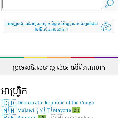
ឬអនុញ្ញាតឱ្យយើងស្វែងរកស្ថានីយ៍ត្រួតពិនិត្យគុណភាពខ្យល់ដែល
នៅជិតបំផុតរបស់អ្នក។
ប្រទេសដែលគេស្គាល់នៅលើពិភពលោក
អាហ្រ្វិក
🇨🇩
Democratic Republic of the Congo
🇲🇼
🇾🇹
Malawi
Mayotte
28
🇷🇪
🇸🇭
Reunion
23
Saint Helena