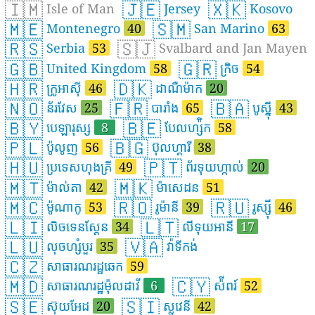
🇮🇲
🇯🇪
🇽🇰
Isle of Man
Jersey
Kosovo
🇲🇪
🇸🇲
Montenegro
40
San Marino
63
🇷🇸
🇸🇯
Serbia
53
Svalbard and Jan Mayen
🇬🇧
🇬🇷
United Kingdom
58
ក្រិច
54
🇭🇷
🇩🇰
ក្រូអាស៊ី
46
ដាណឺម៉ាក
20
🇳🇴
🇫🇷
🇧🇦
ន័រវែស
25
បារាំង
65
បូស្ន៉ី
43
🇧🇾
🇧🇪
បេឡារុស្ស
8
បែលហ្ស៉ិក
58
🇵🇱
🇧🇬
ប៉ូលូញ
56
ប៊ុលហ្គារី
38
🇭🇺
🇵🇹
ប្រទេសហុងគ្រី
49
ព័រទុយហ្កាល់
20
🇲🇹
🇲🇰
ម៉ាល់តា
42
ម៉ាសេដន
51
🇲🇨
🇷🇴
🇷🇺
ម៉ូណាកូ
53
រូម៉ានី
39
រូស្ស៊ី
46
🇱🇮
🇱🇹
លិចទេនស្តែន
34
លីទុយអានី
17
🇱🇺
🇻🇦
លុចហ្សំបួរ
35
វ៉ាទីកង់
🇨🇿
សាធារណរដ្ឋឆេក
59
🇲🇩
🇨🇾
សាធារណរដ្ឋម៉ុលដាវី
6
ស៉ីពរ៍
52
🇸🇪
🇸🇮
ស៊ុយអែដ
20
ស្លូវេនី
42