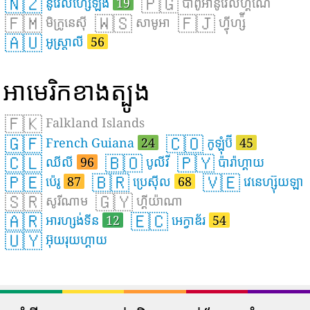
🇳🇿
🇵🇬
នូវែលហ្សេឡង់
19
ប៉ាពូអានូវែលហ្គីណេ
🇫🇲
🇼🇸
🇫🇯
មិក្រូនេស៊ី
សាមូអា
ហ្វ៉ីហ្ស៉ី
🇦🇺
អូស្ត្រាលី
56
អាមេរិកខាងត្បូង
🇫🇰
Falkland Islands
🇬🇫
🇨🇴
French Guiana
24
កូឡុំប៊ី
45
🇨🇱
🇧🇴
🇵🇾
ឈីលី
96
បូលីវី
ប៉ារ៉ាហ្គាយ
🇵🇪
🇧🇷
🇻🇪
ប៉េរូ
87
ប្រេស៊ីល
68
វេនេហ្ស៊ុយឡា
🇸🇷
🇬🇾
សូរីណាម
ហ្គីយ៉ាណា
🇦🇷
🇪🇨
អារហ្សង់ទីន
12
អេក្វាឌ័រ
54
🇺🇾
អ៊ុយរុយហ្គាយ