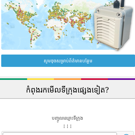
សូមចុចសម្រាប់ព័ត៌មានបន្ថែម
កំពុងរកមើលទីក្រុងផ្សេងទៀត?
បញ្ចូលឈ្មោះទីក្រុង
↓ ↓ ↓