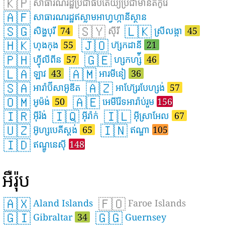
🇰🇵
សាធារណរដ្ឋប្រជាធិបតេយ្យប្រជាមានិតកូរ៉េ
🇦🇫
សាធារណរដ្ឋឥស្លាមអាហ្វហ្កានីស្ថាន
🇸🇬
🇸🇾
🇱🇰
សិង្ហបុរី
74
ស៊ីរី
ស្រីលង្កា
45
🇭🇰
🇯🇴
ហុងកុង
55
ហ៊្សកដានី
21
🇵🇭
🇬🇪
ហ្វ៉ីលីពីន
57
ហ្សកហ្ស៉ី
46
🇱🇦
🇦🇲
ឡាវ
43
អារមីនៀ
36
🇸🇦
🇦🇿
អារ៉ាប៊ីសាអ៊ូឌីត
អាហ៊្សែរបែហ្សង់
57
🇴🇲
🇦🇪
អូម៉ង់
50
អេមីរ៉ែទអារ៉ាប់រួម
156
🇮🇷
🇮🇶
🇮🇱
អ៊ីរ៉ង់
អ៊ីរ៉ាក់
អ៊ីស្រាអែល
67
🇺🇿
🇮🇳
អ៊ូហ្សបេគីស្តង់
65
ឥណ្ឌា
105
🇮🇩
ឥណ្ឌូនេស៊ី
148
អឺរ៉ុប
🇦🇽
🇫🇴
Aland Islands
Faroe Islands
🇬🇮
🇬🇬
Gibraltar
34
Guernsey