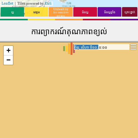
Leaflet
| Tiles
Esri
powered by
Unhealthy
ល្អ
មធ្យម
មិនល្អ
មិនល្អខ្លាំង
គ្រោះថ្នាក់
for sensitive
groups
ការព្យាករណ៍គុណភាពខ្យល់
ច័ន្ទ, សីហា ទី១០, ១៧:០០
ច័ន្ទ, សីហា ទី១០, ១៧:០០
+
−