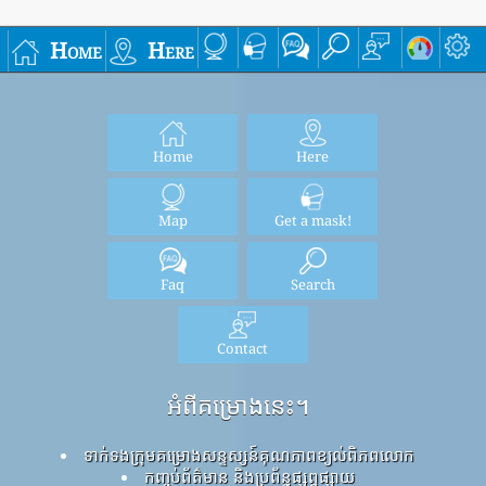
Home
Here
Home
Here
Map
Get a mask!
Faq
Search
Contact
អំពីគម្រោងនេះ។
ទាក់ទងក្រុមគម្រោងសន្ទស្សន៍គុណភាពខ្យល់ពិភពលោក
កញ្ចប់ព័ត៌មាន និងប្រព័ន្ធផ្សព្វផ្សាយ