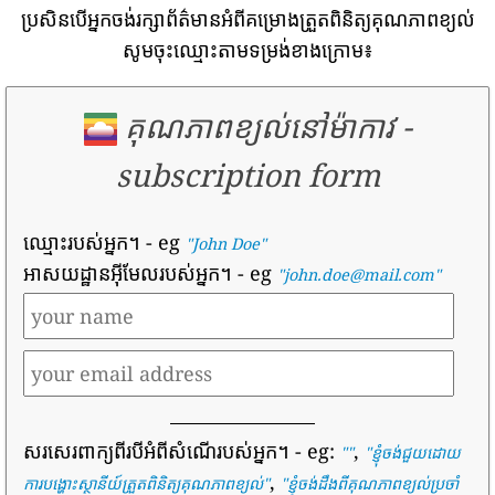
ប្រសិនបើអ្នកចង់រក្សាព័ត៌មានអំពីគម្រោងត្រួតពិនិត្យគុណភាពខ្យល់
សូមចុះឈ្មោះតាមទម្រង់ខាងក្រោម៖
គុណភាពខ្យល់នៅម៉ាកាវ
-
subscription form
ឈ្មោះរបស់អ្នក។
- eg
"John Doe"
អាសយដ្ឋានអ៊ីមែលរបស់អ្នក។
- eg
"john.doe@mail.com"
សរសេរពាក្យពីរបីអំពីសំណើរបស់អ្នក។
- eg:
,
""
"
ខ្ញុំចង់ជួយដោយ
,
ការបង្ហោះស្ថានីយ៍ត្រួតពិនិត្យគុណភាពខ្យល់
"
"
ខ្ញុំចង់ដឹងពីគុណភាពខ្យល់ប្រចាំ