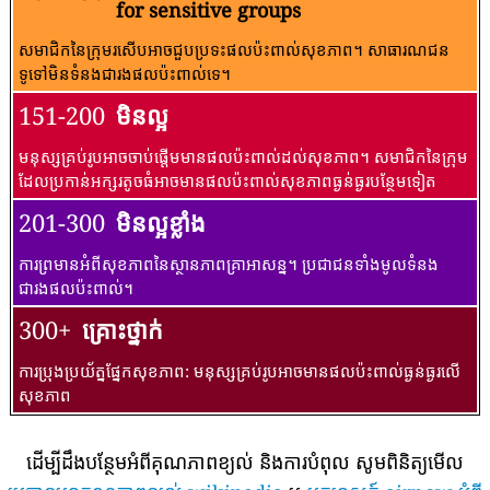
for sensitive groups
សមាជិកនៃក្រុមរសើបអាចជួបប្រទះផលប៉ះពាល់សុខភាព។ សាធារណជន​
ទូទៅ​មិន​ទំនង​ជា​រង​ផល​ប៉ះពាល់​ទេ។
151-200
មិនល្អ
មនុស្សគ្រប់រូបអាចចាប់ផ្តើមមានផលប៉ះពាល់ដល់សុខភាព។ សមាជិកនៃក្រុម
ដែលប្រកាន់អក្សរតូចធំអាចមានផលប៉ះពាល់សុខភាពធ្ងន់ធ្ងរបន្ថែមទៀត
201-300
មិនល្អខ្លាំង
ការព្រមានអំពីសុខភាពនៃស្ថានភាពគ្រាអាសន្ន។ ប្រជាជនទាំងមូលទំនង
ជារងផលប៉ះពាល់។
300+
គ្រោះថ្នាក់
ការប្រុងប្រយ័ត្នផ្នែកសុខភាព: មនុស្សគ្រប់រូបអាចមានផលប៉ះពាល់ធ្ងន់ធ្ងរលើ
សុខភាព
ដើម្បីដឹងបន្ថែមអំពីគុណភាពខ្យល់ និងការបំពុល សូមពិនិត្យមើល