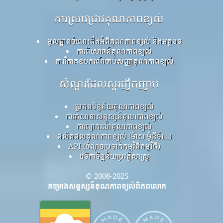
ការស្រាវជ្រាវគុណភាពខ្យល់
មូលដ្ឋានចំណេះដឹងអំពីគុណភាពខ្យល់ និងអត្ថបទ
ការពិសោធន៍គុណភាពខ្យល់
ការវិភាគឧបករណ៍ចាប់សញ្ញាគុណភាពខ្យល់
សំណួរដែលសួរញឹកញាប់
ប្រភពទិន្នន័យគុណភាពខ្យល់
ការគណនាសន្ទស្សន៍គុណភាពខ្យល់
ការព្យាករណ៍គុណភាពខ្យល់
ផលិតផលគុណភាពខ្យល់ (ម៉ាស ម៉ូនីទ័រ...)
API (ចំណុចប្រទាក់កម្មវិធីកម្មវិធី)
វេទិកាទិន្នន័យប្រវត្តិសាស្ត្រ
© 2008-2025
គម្រោងសន្ទស្សន៍គុណភាពខ្យល់ពិភពលោក