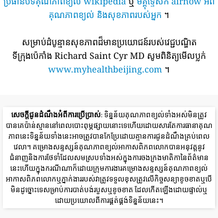
ប្រធានបទគុណភាពខ្យល់ wikipedia
ឬ
មគ្គុទ្ទេសក៍ airnow អំពី
គុណភាពខ្យល់ និងសុខភាពរបស់អ្នក
។
សម្រាប់ដំបូន្មានសុខភាពដ៏មានប្រយោជន៍របស់វេជ្ជបណ្ឌិត
ទីក្រុងប៉េកាំង Richard Saint Cyr MD សូមពិនិត្យមើលប្លក់
www.myhealthbeijing.com
។
សេចក្តីជូនដំណឹងអំពីការប្រើប្រាស់
: ទិន្នន័យគុណភាពខ្យល់ទាំងអស់មិនត្រូវ
បានគេប៉ាន់ស្មាននៅពេលបោះពុម្ភផ្សាយនោះទេហើយដោយសារតែការធានាគុណ
ភាពនេះទិន្នន័យទាំងនេះអាចត្រូវបានកែប្រែដោយគ្មានការជូនដំណឹងគ្រប់ពេល
វេលា។ គម្រោងសន្ទស្សន៍គុណភាពខ្យល់អាកាសពិភពលោកបានអនុវត្តនូវ
ជំនាញនិងការថែទាំដែលសមស្របទាំងអស់ក្នុងការចងក្រងមាតិកានៃព័ត៌មាន
នេះហើយក្នុងករណីណាក៏ដោយក្រុមការងារគម្រោងសន្ទស្សន៍គុណភាពខ្យល់
អាកាសពិភពលោកឬភ្នាក់ងាររបស់វាត្រូវទទួលខុសត្រូវលើកិច្ចសន្យាខូចខាតឬបើ
មិនដូច្នោះទេសម្រាប់ការបាត់បង់របួសឬខូចខាត ដែលកើតឡើងដោយផ្ទាល់ឬ
ដោយប្រយោលពីការផ្គត់ផ្គង់ទិន្នន័យនេះ។