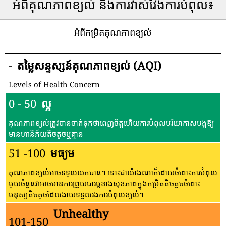
អំពីគុណភាពខ្យល់ និងការវាស់វែងការបំពុល៖
អំពីកម្រិតគុណភាពខ្យល់
-
តម្លៃសន្ទស្សន៍គុណភាពខ្យល់ (AQI)
Levels of Health Concern
0 - 50
ល្អ
គុណភាពខ្យល់ត្រូវបានចាត់ទុកថាពេញចិត្តហើយការបំពុលបរិយាកាសបង្កឱ្យ
មានហានិភ័យតិចតួចឬគ្មាន
51 -100
មធ្យម
គុណភាពខ្យល់អាចទទួលយកបាន។ ទោះជាយ៉ាងណាក៏ដោយចំពោះការបំពុល
មួយចំនួនវាអាចមានការព្រួយបារម្ភខាងសុខភាពក្នុងកម្រិតតិចតួចចំពោះ
មនុស្សតិចតួចដែលងាយទទួលរងការបំពុលខ្យល់។
Unhealthy
101-150