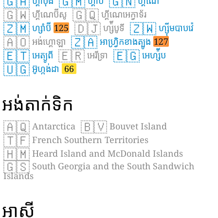
🇬🇦
🇬🇲
🇬🇳
ហ្គាបុង
ហ្គាំប៊ី
ហ្គីណេ
🇬🇼
🇬🇶
ហ្គីណេប៊ីសូ
ហ្គីណេអេក្វាទ័រ
🇿🇲
🇩🇯
🇿🇼
ហ្សាំប៊ី
125
ហ្ស៉ីបូទី
ហ្ស៊ីមបាបវ៉េ
🇦🇴
🇿🇦
អង់ហ្គោឡា
អាហ្វ្រិកខាងត្បូង
127
🇪🇹
🇪🇷
🇪🇬
អេត្យូពី
អេរីទ្រា
អេហ្ស៉ីប
🇺🇬
អ៊ូហ្កង់ដា
66
អង់តាក់ទិក
🇦🇶
🇧🇻
Antarctica
Bouvet Island
🇹🇫
French Southern Territories
🇭🇲
Heard Island and McDonald Islands
🇬🇸
South Georgia and the South Sandwich
Islands
អាស៊ី