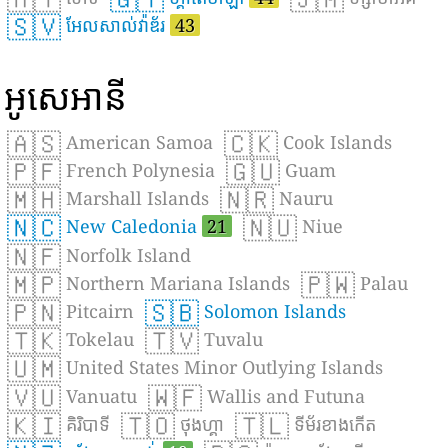
🇸🇻
អែលសាល់វ៉ាឌ័រ
43
អូសេអានី
🇦🇸
🇨🇰
American Samoa
Cook Islands
🇵🇫
🇬🇺
French Polynesia
Guam
🇲🇭
🇳🇷
Marshall Islands
Nauru
🇳🇨
🇳🇺
New Caledonia
21
Niue
🇳🇫
Norfolk Island
🇲🇵
🇵🇼
Northern Mariana Islands
Palau
🇵🇳
🇸🇧
Pitcairn
Solomon Islands
🇹🇰
🇹🇻
Tokelau
Tuvalu
🇺🇲
United States Minor Outlying Islands
🇻🇺
🇼🇫
Vanuatu
Wallis and Futuna
🇰🇮
🇹🇴
🇹🇱
គិរិបាទី
ថុងហ្គា
ទីម័រខាងកើត