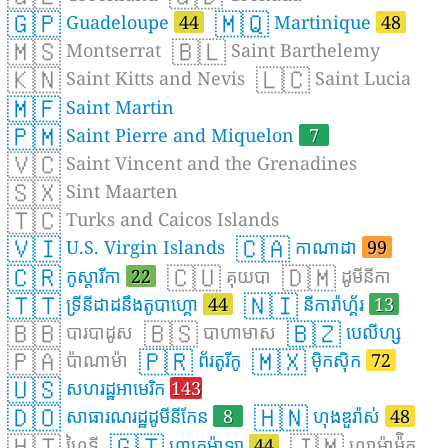
🇬🇵
🇲🇶
Guadeloupe
44
Martinique
48
🇲🇸
🇧🇱
Montserrat
Saint Barthelemy
🇰🇳
🇱🇨
Saint Kitts and Nevis
Saint Lucia
🇲🇫
Saint Martin
🇵🇲
Saint Pierre and Miquelon
7
🇻🇨
Saint Vincent and the Grenadines
🇸🇽
Sint Maarten
🇹🇨
Turks and Caicos Islands
🇻🇮
🇨🇦
U.S. Virgin Islands
កាណាដា
99
🇨🇷
🇨🇺
🇩🇲
កូស្តារីកា
22
គុយបា
ដូមីនីកា
🇹🇹
🇳🇮
ទ្រីនីដាដនឹងតូបាហ្គោ
44
នីការ៉ាហ្គ័រ
13
🇧🇧
🇧🇸
🇧🇿
បារបាដូស
បាហាមាស
បេលីហ្ស
🇵🇦
🇵🇷
🇲🇽
ប៉ាណាម៉ា
ព័រតូរីកូ
ម៉ិកស៊ិក
72
🇺🇸
សហរដ្ឋអាមេរិក
143
🇩🇴
🇭🇳
សាធារណរដ្ឋដូមីនីកែន
8
ហុងឌួរ៉ាស់
48
🇭🇹
🇬🇹
🇯🇲
ហៃទី
ហ្គាតេម៉ាឡា
44
ហ្សាម៉ាអ៉ិគ