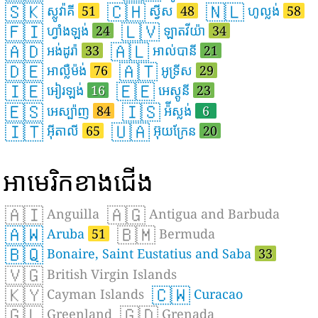
🇸🇰
🇨🇭
🇳🇱
ស្លូវ៉ាគី
51
ស្វីស
48
ហូល្លង់
58
🇫🇮
🇱🇻
ហ្វាំងឡង់
24
ឡាតវីយ៉ា
34
🇦🇩
🇦🇱
អង់ដូរ៉ា
33
អាល់បានី
21
🇩🇪
🇦🇹
អាល្លឺម៉ង់
76
អូទ្រីស
29
🇮🇪
🇪🇪
អៀរឡង់
16
អេស្តូនី
23
🇪🇸
🇮🇸
អេស្ប៉ាញ
84
អ៉ីស្លង់
6
🇮🇹
🇺🇦
អ៊ីតាលី
65
អ៊ុយក្រែន
20
អាមេរិកខាងជើង
🇦🇮
🇦🇬
Anguilla
Antigua and Barbuda
🇦🇼
🇧🇲
Aruba
51
Bermuda
🇧🇶
Bonaire, Saint Eustatius and Saba
33
🇻🇬
British Virgin Islands
🇰🇾
🇨🇼
Cayman Islands
Curacao
🇬🇱
🇬🇩
Greenland
Grenada