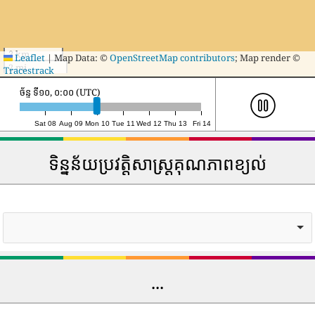
3 km
Leaflet
|
Map Data: ©
OpenStreetMap contributors
; Map render ©
2 mi
Tracestrack
ច័ន្ទ ទី១០, ១៧:០០ (UTC)
Sat 08
Aug 09
Mon 10
Tue 11
Wed 12
Thu 13
Fri 14
ទិន្នន័យប្រវត្តិសាស្រ្តគុណភាពខ្យល់
...