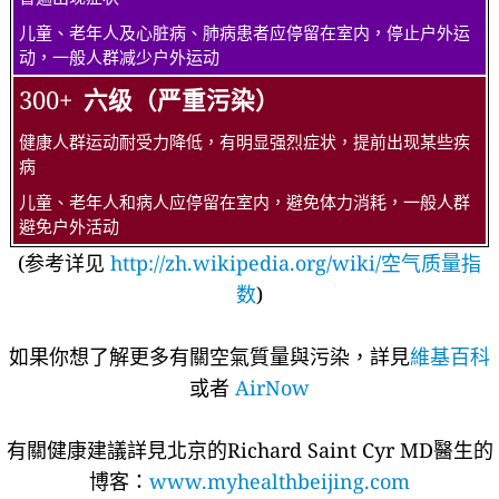
儿童、老年人及心脏病、肺病患者应停留在室内，停止户外运
动，一般人群减少户外运动
300+
六级（严重污染）
健康人群运动耐受力降低，有明显强烈症状，提前出现某些疾
病
儿童、老年人和病人应停留在室内，避免体力消耗，一般人群
避免户外活动
(参考详见
http://zh.wikipedia.org/wiki/空气质量指
数
)
如果你想了解更多有關空氣質量與污染，詳見
維基百科
或者
AirNow
有關健康建議詳​​見北京的Richard Saint Cyr MD醫生的
博客：
www.myhealthbeijing.com