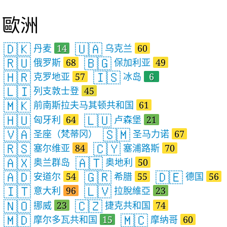
歐洲
🇩🇰
🇺🇦
丹麦
14
乌克兰
60
🇷🇺
🇧🇬
俄罗斯
68
保加利亚
49
🇭🇷
🇮🇸
克罗地亚
57
冰岛
6
🇱🇮
列支敦士登
45
🇲🇰
前南斯拉夫马其顿共和国
61
🇭🇺
🇱🇺
匈牙利
64
卢森堡
21
🇻🇦
🇸🇲
圣座（梵蒂冈）
圣马力诺
67
🇷🇸
🇨🇾
塞尔维亚
84
塞浦路斯
70
🇦🇽
🇦🇹
奥兰群岛
奥地利
50
🇦🇩
🇬🇷
🇩🇪
安道尔
54
希腊
55
德国
56
🇮🇹
🇱🇻
意大利
96
拉脫維亞
23
🇳🇴
🇨🇿
挪威
23
捷克共和国
74
🇲🇩
🇲🇨
摩尔多瓦共和国
15
摩纳哥
60