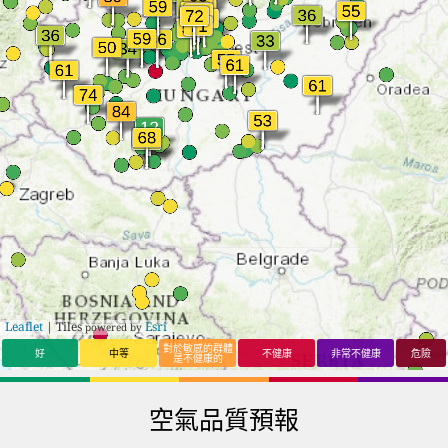
17
53
Budapest XIII.
17
17
Salgótarján
kerület
18
53
Szeged
18
19
Budapest XII.
kerület
19
53
Budapest II.
19
19
Budaörs
kerület
20
51
Törökszentmiklós
20
19
Zalaegerszeg
21
50
Ajka
21
20
Eger
22
50
Pécs
22
20
Budapest
23
46
Budapest XXII.
23
20
Nagykanizsa
kerület
24
45
Százhalombatta
24
21
Fót
25
44
Vecsés
25
22
Hajdúszoboszló
26
44
Dunaharaszti
26
22
Dunakeszi
27
42
Budapest III.
27
23
Budapest XIX.
Leaflet
| Tiles
Esri
powered by
kerület
kerület
28
35
Hatvan
28
23
Budapest VIII.
對於敏感的群體
好
中等
不健康
非常不健康
危險
是不健康的
kerület
29
35
Paks
29
24
Mosonmagyaróvá
30
34
Veszprém
30
25
Zugló
空氣品質預報
31
34
Kiskunhalas
31
26
Gödöllő