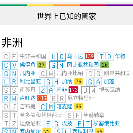
世界上已知的國家
非洲
🇨🇫
🇺🇬
🇹🇩
中非共和国
乌干达
139
乍得
🇨🇻
🇬🇲
佛得角
37
冈比亚共和国
26
🇬🇳
🇬🇼
🇨🇬
几内亚
几内亚比绍
刚果共和国
🇱🇷
🇬🇭
🇬🇦
利比里亚
加纳
76
加蓬
🇸🇸
🇿🇦
🇧🇼
南苏丹
南非
173
博茨瓦纳
🇷🇼
🇪🇷
卢旺达
135
厄立特里亚
🇩🇯
🇨🇲
吉布提
喀麦隆
66
🇸🇹
🇸🇭
圣多美和普林西比
圣赫勒拿
🇹🇿
🇪🇬
🇪🇹
坦桑尼亚
埃及
埃塞俄比亚
🇸🇳
🇸🇱
塞内加尔
72
塞拉利昂
56