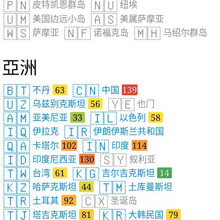
🇵🇳
🇳🇺
皮特凯恩群岛
纽埃
🇺🇲
🇦🇸
美国边远小岛
美属萨摩亚
🇼🇸
🇳🇫
🇲🇭
萨摩亚
诺福克岛
马绍尔群岛
亞洲
🇧🇹
🇨🇳
不丹
63
中国
139
🇺🇿
🇾🇪
乌兹别克斯坦
56
也门
🇦🇲
🇮🇱
亚美尼亚
33
以色列
58
🇮🇶
🇮🇷
伊拉克
伊朗伊斯兰共和国
🇶🇦
🇮🇳
卡塔尔
102
印度
114
🇮🇩
🇸🇾
印度尼西亚
130
叙利亚
🇹🇼
🇰🇬
台湾
61
吉尔吉克斯坦
14
🇰🇿
🇹🇲
哈萨克斯坦
44
土库曼斯坦
🇹🇷
🇨🇽
土耳其
92
圣诞岛
🇹🇯
🇰🇷
塔吉克斯坦
81
大韩民国
79