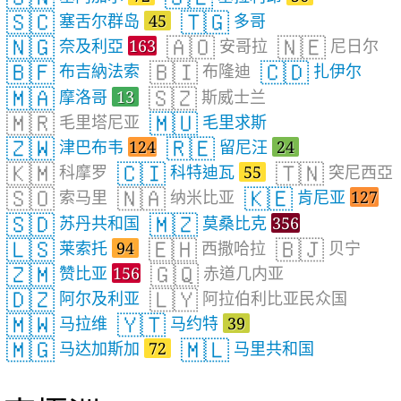
🇸🇨
🇹🇬
塞舌尔群岛
45
多哥
🇳🇬
🇦🇴
🇳🇪
奈及利亞
163
安哥拉
尼日尔
🇧🇫
🇧🇮
🇨🇩
布吉納法索
布隆迪
扎伊尔
🇲🇦
🇸🇿
摩洛哥
13
斯威士兰
🇲🇷
🇲🇺
毛里塔尼亚
毛里求斯
🇿🇼
🇷🇪
津巴布韦
124
留尼汪
24
🇰🇲
🇨🇮
🇹🇳
科摩罗
科特迪瓦
55
突尼西亞
🇸🇴
🇳🇦
🇰🇪
索马里
纳米比亚
肯尼亚
127
🇸🇩
🇲🇿
苏丹共和国
莫桑比克
356
🇱🇸
🇪🇭
🇧🇯
莱索托
94
西撒哈拉
贝宁
🇿🇲
🇬🇶
赞比亚
156
赤道几内亚
🇩🇿
🇱🇾
阿尔及利亚
阿拉伯利比亚民众国
🇲🇼
🇾🇹
马拉维
马约特
39
🇲🇬
🇲🇱
马达加斯加
72
马里共和国