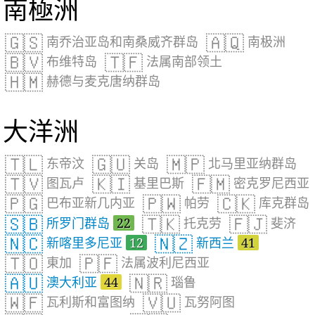
南極洲
🇬🇸
🇦🇶
南乔治亚岛和南桑威齐群岛
南极洲
🇧🇻
🇹🇫
布维特岛
法属南部领土
🇭🇲
赫德与麦克唐纳群岛
大洋洲
🇹🇱
🇬🇺
🇲🇵
东帝汶
关岛
北马里亚纳群岛
🇹🇻
🇰🇮
🇫🇲
图瓦卢
基里巴斯
密克罗尼西亚
🇵🇬
🇵🇼
🇨🇰
巴布亚新几内亚
帕劳
库克群岛
🇸🇧
🇹🇰
🇫🇯
所罗门群岛
22
托克劳
斐济
🇳🇨
🇳🇿
新喀里多尼亚
12
新西兰
41
🇹🇴
🇵🇫
東加
法属波利尼西亚
🇦🇺
🇳🇷
澳大利亚
44
瑙鲁
🇼🇫
🇻🇺
瓦利斯和富图纳
瓦努阿图