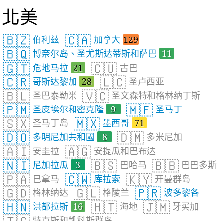
北美
🇧🇿
🇨🇦
伯利兹
加拿大
129
🇧🇶
博奈尔岛、圣尤斯达蒂斯和萨巴
11
🇬🇹
🇨🇺
危地马拉
21
古巴
🇨🇷
🇱🇨
哥斯达黎加
28
圣卢西亚
🇧🇱
🇻🇨
圣巴泰勒米
圣文森特和格林纳丁斯
🇵🇲
🇲🇫
圣皮埃尔和密克隆
9
圣马丁
🇸🇽
🇲🇽
圣马丁岛
墨西哥
71
🇩🇴
🇩🇲
多明尼加共和國
8
多米尼加
🇦🇮
🇦🇬
安圭拉
安提瓜和巴布达
🇳🇮
🇧🇸
🇧🇧
尼加拉瓜
3
巴哈马
巴巴多斯
🇵🇦
🇨🇼
🇰🇾
巴拿马
库拉索
开曼群岛
🇬🇩
🇬🇱
🇵🇷
格林纳达
格陵兰
波多黎各
🇭🇳
🇭🇹
🇯🇲
洪都拉斯
16
海地
牙买加
特克斯和凯科斯群岛