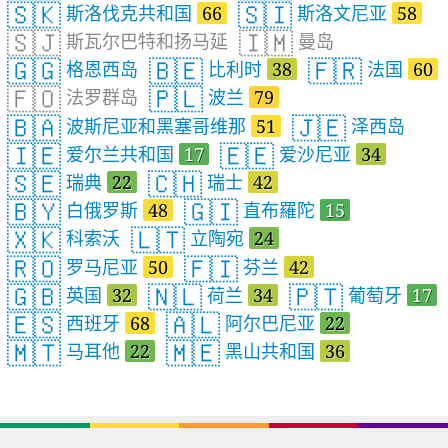
🇸🇰
🇸🇮
斯洛伐克共和国
66
斯洛文尼亚
58
🇸🇯
🇮🇲
斯瓦尔巴特和扬马延
曼岛
🇬🇬
🇧🇪
🇫🇷
格恩西岛
比利时
38
法国
60
🇫🇴
🇵🇱
法罗群岛
波兰
79
🇧🇦
🇯🇪
波斯尼亚和黑塞哥维那
51
泽西岛
🇮🇪
🇪🇪
爱尔兰共和国
17
爱沙尼亚
34
🇸🇪
🇨🇭
瑞典
22
瑞士
42
🇧🇾
🇬🇮
白俄罗斯
48
直布羅陀
15
🇽🇰
🇱🇹
科索沃
立陶宛
24
🇷🇴
🇫🇮
罗马尼亚
50
芬兰
42
🇬🇧
🇳🇱
🇵🇹
英国
32
荷兰
34
葡萄牙
17
🇪🇸
🇦🇱
西班牙
68
阿尔巴尼亚
22
🇲🇹
🇲🇪
马耳他
22
黑山共和国
36