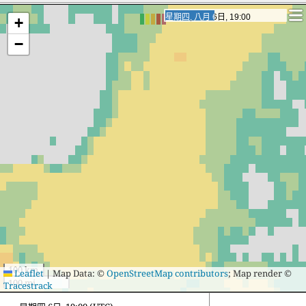
32
31
Esztergom
32
27
Szombathely
星期五, 八月 7日, 16:00
星期五, 八月 7日, 16:00
+
33
30
Dabas
33
27
Hajdúböszörmén
−
34
30
Tapolca
34
27
Gyál
35
29
Szolnok
100 km
Leaflet
|
Map Data: ©
OpenStreetMap contributors
; Map render ©
100 mi
Tracestrack