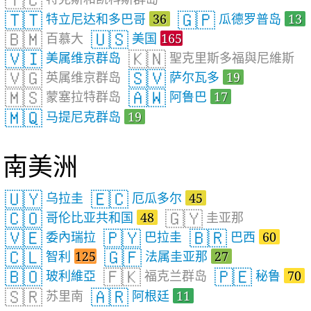
🇹🇨
🇹🇹
🇬🇵
特立尼达和多巴哥
36
瓜德罗普岛
13
🇧🇲
🇺🇸
百慕大
美国
165
🇻🇮
🇰🇳
美属维京群岛
聖克里斯多福與尼維斯
🇻🇬
🇸🇻
英属维京群岛
萨尔瓦多
19
🇲🇸
🇦🇼
蒙塞拉特群岛
阿鲁巴
17
🇲🇶
马提尼克群岛
19
南美洲
🇺🇾
🇪🇨
乌拉圭
厄瓜多尔
45
🇨🇴
🇬🇾
哥伦比亚共和国
48
圭亚那
🇻🇪
🇵🇾
🇧🇷
委內瑞拉
巴拉圭
巴西
60
🇨🇱
🇬🇫
智利
125
法属圭亚那
27
🇧🇴
🇫🇰
🇵🇪
玻利維亞
福克兰群岛
秘鲁
70
🇸🇷
🇦🇷
苏里南
阿根廷
11