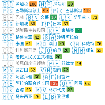
🇧🇩
🇳🇵
孟加拉
106
尼泊尔
29
🇵🇸
🇵🇰
巴勒斯坦领土
99
巴基斯坦
112
🇧🇭
🇧🇳
🇱🇰
巴林
文莱
10
斯里兰卡
73
🇸🇬
🇯🇵
新加坡
80
日本
63
🇰🇵
🇰🇭
朝鲜民主共和国
柬埔寨
4
🇬🇪
🇸🇦
格鲁吉亚
42
沙特阿拉伯
🇹🇭
🇲🇴
🇰🇼
泰国
61
澳门
30
科威特
76
🇨🇨
🇯🇴
🇲🇲
科科斯群岛
约旦
20
缅甸
53
🇱🇦
老挝人民民主共和国
20
🇮🇴
🇵🇭
英属印度洋领地
菲律宾
49
🇲🇳
🇻🇳
蒙古国
52
越南
22
🇦🇿
🇦🇫
阿塞拜疆
30
阿富汗
🇦🇪
🇴🇲
阿拉伯联合酋长国
137
阿曼
62
🇭🇰
🇲🇻
香港
53
马尔代夫
22
🇲🇾
🇱🇧
马来西亚
76
黎巴嫩