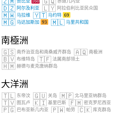
🇿🇲
🇬🇶
赞比亚
160
赤道几内亚
🇩🇿
🇱🇾
阿尔及利亚
阿拉伯利比亚民众国
🇲🇼
🇾🇹
马拉维
马约特
69
🇲🇬
🇲🇱
马达加斯加
93
马里共和国
南極洲
🇬🇸
🇦🇶
南乔治亚岛和南桑威齐群岛
南极洲
🇧🇻
🇹🇫
布维特岛
法属南部领土
🇭🇲
赫德与麦克唐纳群岛
大洋洲
🇹🇱
🇬🇺
🇲🇵
东帝汶
关岛
北马里亚纳群岛
🇹🇻
🇰🇮
🇫🇲
图瓦卢
基里巴斯
密克罗尼西亚
🇵🇬
🇵🇼
🇨🇰
巴布亚新几内亚
帕劳
库克群岛