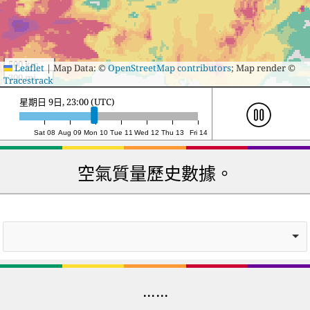
500 km
Leaflet
|
Map Data: ©
OpenStreetMap contributors
; Map render ©
300 mi
Tracestrack
星期一 10日, 17:00 (UTC)
Sat 08
Aug 09
Mon 10
Tue 11
Wed 12
Thu 13
Fri 14
空氣質量歷史數據。
……