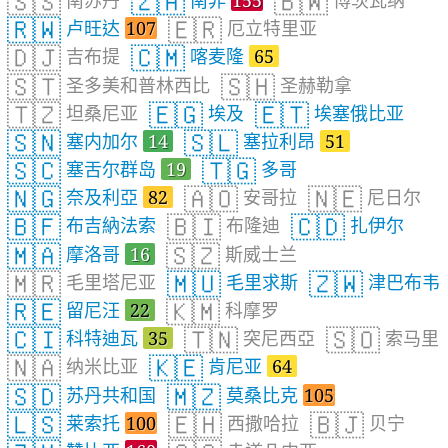
🇸🇸
🇿🇦
🇧🇼
南苏丹
南非
155
博茨瓦纳
🇷🇼
🇪🇷
卢旺达
107
厄立特里亚
🇩🇯
🇨🇲
吉布提
喀麦隆
65
🇸🇹
🇸🇭
圣多美和普林西比
圣赫勒拿
🇹🇿
🇪🇬
🇪🇹
坦桑尼亚
埃及
埃塞俄比亚
🇸🇳
🇸🇱
塞内加尔
14
塞拉利昂
51
🇸🇨
🇹🇬
塞舌尔群岛
19
多哥
🇳🇬
🇦🇴
🇳🇪
奈及利亞
82
安哥拉
尼日尔
🇧🇫
🇧🇮
🇨🇩
布吉納法索
布隆迪
扎伊尔
🇲🇦
🇸🇿
摩洛哥
16
斯威士兰
🇲🇷
🇲🇺
🇿🇼
毛里塔尼亚
毛里求斯
津巴布韦
🇷🇪
🇰🇲
留尼汪
22
科摩罗
🇨🇮
🇹🇳
🇸🇴
科特迪瓦
35
突尼西亞
索马里
🇳🇦
🇰🇪
纳米比亚
肯尼亚
64
🇸🇩
🇲🇿
苏丹共和国
莫桑比克
105
🇱🇸
🇪🇭
🇧🇯
莱索托
100
西撒哈拉
贝宁