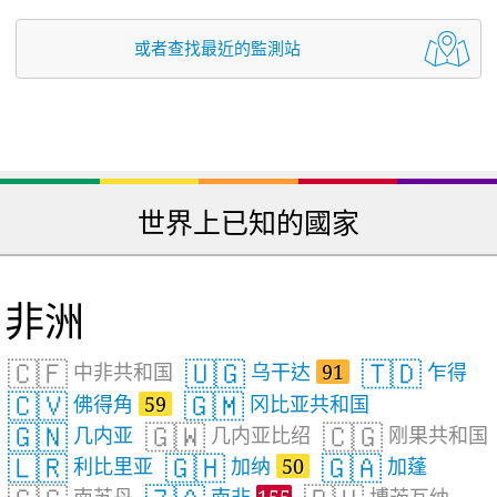
或者查找最近的監測站
世界上已知的國家
非洲
🇨🇫
🇺🇬
🇹🇩
中非共和国
乌干达
91
乍得
🇨🇻
🇬🇲
佛得角
59
冈比亚共和国
🇬🇳
🇬🇼
🇨🇬
几内亚
几内亚比绍
刚果共和国
🇱🇷
🇬🇭
🇬🇦
利比里亚
加纳
50
加蓬