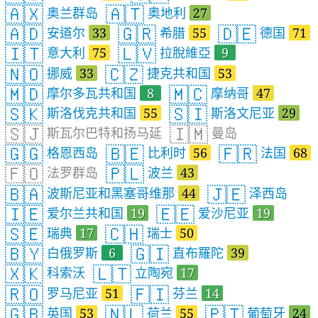
🇦🇽
🇦🇹
奥兰群岛
奥地利
27
🇦🇩
🇬🇷
🇩🇪
安道尔
33
希腊
55
德国
71
🇮🇹
🇱🇻
意大利
75
拉脫維亞
9
🇳🇴
🇨🇿
挪威
33
捷克共和国
53
🇲🇩
🇲🇨
摩尔多瓦共和国
8
摩纳哥
47
🇸🇰
🇸🇮
斯洛伐克共和国
55
斯洛文尼亚
29
🇸🇯
🇮🇲
斯瓦尔巴特和扬马延
曼岛
🇬🇬
🇧🇪
🇫🇷
格恩西岛
比利时
56
法国
68
🇫🇴
🇵🇱
法罗群岛
波兰
43
🇧🇦
🇯🇪
波斯尼亚和黑塞哥维那
44
泽西岛
🇮🇪
🇪🇪
爱尔兰共和国
19
爱沙尼亚
19
🇸🇪
🇨🇭
瑞典
17
瑞士
50
🇧🇾
🇬🇮
白俄罗斯
6
直布羅陀
39
🇽🇰
🇱🇹
科索沃
立陶宛
17
🇷🇴
🇫🇮
罗马尼亚
51
芬兰
14
🇬🇧
🇳🇱
🇵🇹
英国
53
荷兰
55
葡萄牙
24