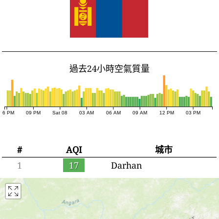
過去24小時空氣質量
06 PM
09 PM
Sat 08
03 AM
06 AM
09 AM
12 PM
03 PM
#
AQI
城市
1
17
Darhan