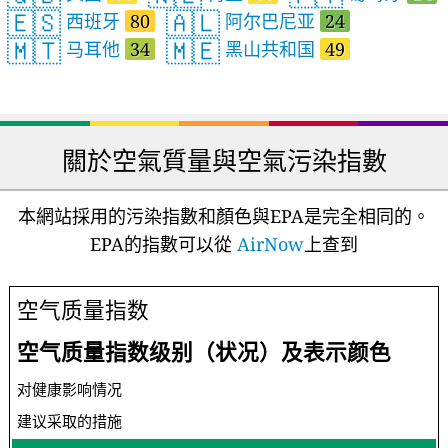
🇪🇸
🇦🇱
西班牙
80
阿尔巴尼亚
24
🇲🇹
🇲🇪
马耳他
34
黑山共和国
49
關於空氣質量與空氣污染指數
本網站採用的污染指數和顏色與EPA是完全相同的。
EPA的指數可以從
AirNow
上查到
空气质量指数
空气质量指数级别（状况）及表示颜色
对健康影响情况
建议采取的措施