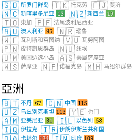
🇸🇧
🇹🇰
🇫🇯
所罗门群岛
托克劳
斐济
🇳🇨
🇳🇿
新喀里多尼亚
13
新西兰
19
🇹🇴
🇵🇫
東加
法属波利尼西亚
🇦🇺
🇳🇷
澳大利亚
95
瑙鲁
🇼🇫
🇻🇺
瓦利斯和富图纳
瓦努阿图
🇵🇳
🇳🇺
皮特凯恩群岛
纽埃
🇺🇲
🇦🇸
美国边远小岛
美属萨摩亚
🇼🇸
🇳🇫
🇲🇭
萨摩亚
诺福克岛
马绍尔群岛
亞洲
🇧🇹
🇨🇳
不丹
67
中国
115
🇺🇿
🇾🇪
乌兹别克斯坦
113
也门
🇦🇲
🇮🇱
亚美尼亚
31
以色列
58
🇮🇶
🇮🇷
伊拉克
伊朗伊斯兰共和国
🇶🇦
🇮🇳
卡塔尔
134
印度
109