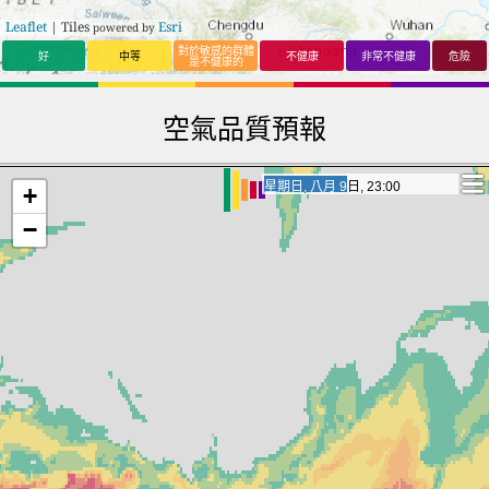
Leaflet
| Tiles
Esri
powered by
對於敏感的群體
好
中等
不健康
非常不健康
危險
是不健康的
空氣品質預報
星期一, 八月 10日, 17:00
星期一, 八月 10日, 17:00
+
−