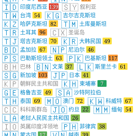
🇮🇩
🇸🇾
印度尼西亚
139
叙利亚
🇹🇼
🇰🇬
台湾
54
吉尔吉克斯坦
🇰🇿
🇹🇲
哈萨克斯坦
82
土库曼斯坦
🇹🇷
🇨🇽
土耳其
96
圣诞岛
🇹🇯
🇰🇷
塔吉克斯坦
70
大韩民国
49
🇧🇩
🇳🇵
孟加拉
67
尼泊尔
46
🇵🇸
🇵🇰
巴勒斯坦领土
63
巴基斯坦
117
🇧🇭
🇧🇳
🇱🇰
巴林
文莱
37
斯里兰卡
61
🇸🇬
🇯🇵
新加坡
103
日本
41
🇰🇵
🇰🇭
朝鲜民主共和国
柬埔寨
7
🇬🇪
🇸🇦
格鲁吉亚
49
沙特阿拉伯
🇹🇭
🇲🇴
🇰🇼
泰国
69
澳门
72
科威特
67
🇨🇨
🇯🇴
🇲🇲
科科斯群岛
约旦
22
缅甸
54
🇱🇦
老挝人民民主共和国
26
🇮🇴
🇵🇭
英属印度洋领地
菲律宾
38
🇲🇳
🇻🇳
蒙古国
17
越南
39