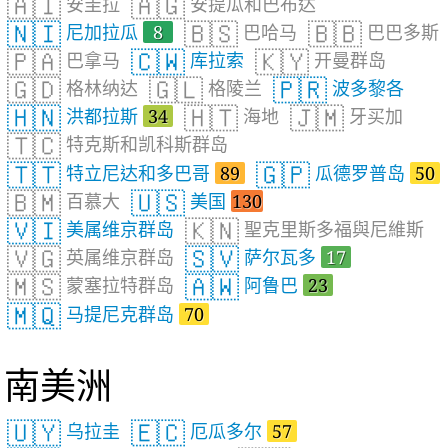
🇦🇮
🇦🇬
安圭拉
安提瓜和巴布达
🇳🇮
🇧🇸
🇧🇧
尼加拉瓜
8
巴哈马
巴巴多斯
🇵🇦
🇨🇼
🇰🇾
巴拿马
库拉索
开曼群岛
🇬🇩
🇬🇱
🇵🇷
格林纳达
格陵兰
波多黎各
🇭🇳
🇭🇹
🇯🇲
洪都拉斯
34
海地
牙买加
🇹🇨
特克斯和凯科斯群岛
🇹🇹
🇬🇵
特立尼达和多巴哥
89
瓜德罗普岛
50
🇧🇲
🇺🇸
百慕大
美国
130
🇻🇮
🇰🇳
美属维京群岛
聖克里斯多福與尼維斯
🇻🇬
🇸🇻
英属维京群岛
萨尔瓦多
17
🇲🇸
🇦🇼
蒙塞拉特群岛
阿鲁巴
23
🇲🇶
马提尼克群岛
70
南美洲
🇺🇾
🇪🇨
乌拉圭
厄瓜多尔
57