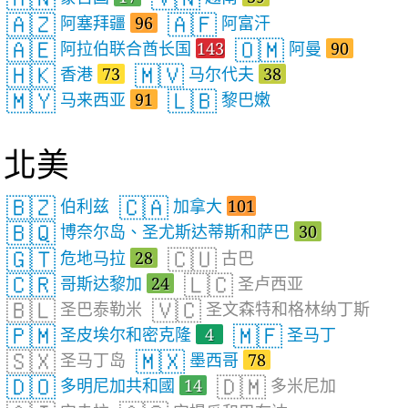
🇦🇿
🇦🇫
阿塞拜疆
96
阿富汗
🇦🇪
🇴🇲
阿拉伯联合酋长国
143
阿曼
90
🇭🇰
🇲🇻
香港
73
马尔代夫
38
🇲🇾
🇱🇧
马来西亚
91
黎巴嫩
北美
🇧🇿
🇨🇦
伯利兹
加拿大
101
🇧🇶
博奈尔岛、圣尤斯达蒂斯和萨巴
30
🇬🇹
🇨🇺
危地马拉
28
古巴
🇨🇷
🇱🇨
哥斯达黎加
24
圣卢西亚
🇧🇱
🇻🇨
圣巴泰勒米
圣文森特和格林纳丁斯
🇵🇲
🇲🇫
圣皮埃尔和密克隆
4
圣马丁
🇸🇽
🇲🇽
圣马丁岛
墨西哥
78
🇩🇴
🇩🇲
多明尼加共和國
14
多米尼加