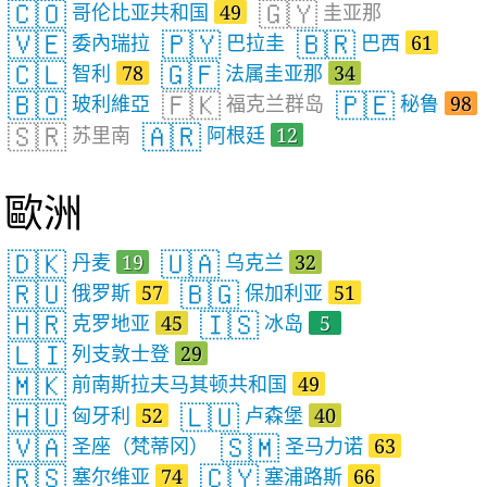
🇨🇴
🇬🇾
哥伦比亚共和国
49
圭亚那
🇻🇪
🇵🇾
🇧🇷
委內瑞拉
巴拉圭
巴西
61
🇨🇱
🇬🇫
智利
78
法属圭亚那
34
🇧🇴
🇫🇰
🇵🇪
玻利維亞
福克兰群岛
秘鲁
98
🇸🇷
🇦🇷
苏里南
阿根廷
12
歐洲
🇩🇰
🇺🇦
丹麦
19
乌克兰
32
🇷🇺
🇧🇬
俄罗斯
57
保加利亚
51
🇭🇷
🇮🇸
克罗地亚
45
冰岛
5
🇱🇮
列支敦士登
29
🇲🇰
前南斯拉夫马其顿共和国
49
🇭🇺
🇱🇺
匈牙利
52
卢森堡
40
🇻🇦
🇸🇲
圣座（梵蒂冈）
圣马力诺
63
🇷🇸
🇨🇾
塞尔维亚
74
塞浦路斯
66