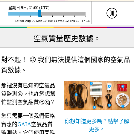
星期一 10日, 14:00 (UTC)
Sat 08
Aug 09
Mon 10
Tue 11
Wed 12
Thu 13
Fri 14
空氣質量歷史數據。
對不起！ 😟 我們無法提供這個國家的空氣品
質數據。
那裡沒有已知的空氣品
質監測😢。也許您想幫
忙監測空氣品質🤔🤔？
您只需要一個我們價格
你想知道更多嗎？點擊了解
實惠的
GAIA
空氣品質
更多。
監測站。它們使用高科