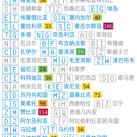
🇨🇲
🇸🇹
喀麦隆
58
圣多美和普林西比
🇸🇭
🇹🇿
🇪🇬
圣赫勒拿
坦桑尼亚
埃及
🇪🇹
🇸🇳
埃塞俄比亚
塞内加尔
40
🇸🇱
🇸🇨
塞拉利昂
55
塞舌尔群岛
186
🇹🇬
🇳🇬
🇦🇴
多哥
奈及利亞
安哥拉
🇳🇪
🇧🇫
🇧🇮
尼日尔
布吉納法索
布隆迪
🇨🇩
🇲🇦
🇸🇿
扎伊尔
摩洛哥
16
斯威士兰
🇲🇷
🇲🇺
🇿🇼
毛里塔尼亚
毛里求斯
津巴布韦
🇷🇪
🇰🇲
留尼汪
24
科摩罗
🇨🇮
🇹🇳
🇸🇴
科特迪瓦
36
突尼西亞
索马里
🇳🇦
🇰🇪
纳米比亚
肯尼亚
54
🇸🇩
🇲🇿
苏丹共和国
莫桑比克
75
🇱🇸
🇪🇭
🇧🇯
莱索托
98
西撒哈拉
贝宁
🇿🇲
🇬🇶
赞比亚
154
赤道几内亚
🇩🇿
🇱🇾
阿尔及利亚
阿拉伯利比亚民众国
🇲🇼
🇾🇹
马拉维
马约特
56