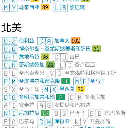
🇲🇾
🇱🇧
马来西亚
89
黎巴嫩
北美
🇧🇿
🇨🇦
伯利兹
加拿大
102
🇧🇶
博奈尔岛、圣尤斯达蒂斯和萨巴
31
🇬🇹
🇨🇺
危地马拉
36
古巴
🇨🇷
🇱🇨
哥斯达黎加
24
圣卢西亚
🇧🇱
🇻🇨
圣巴泰勒米
圣文森特和格林纳丁斯
🇵🇲
🇲🇫
圣皮埃尔和密克隆
8
圣马丁
🇸🇽
🇲🇽
圣马丁岛
墨西哥
76
🇩🇴
🇩🇲
多明尼加共和國
5
多米尼加
🇦🇮
🇦🇬
安圭拉
安提瓜和巴布达
🇳🇮
🇧🇸
🇧🇧
尼加拉瓜
13
巴哈马
巴巴多斯
🇵🇦
🇨🇼
🇰🇾
巴拿马
库拉索
开曼群岛