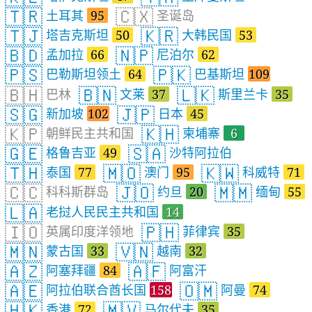
🇹🇷
🇨🇽
土耳其
95
圣诞岛
🇹🇯
🇰🇷
塔吉克斯坦
50
大韩民国
53
🇧🇩
🇳🇵
孟加拉
66
尼泊尔
62
🇵🇸
🇵🇰
巴勒斯坦领土
64
巴基斯坦
109
🇧🇭
🇧🇳
🇱🇰
巴林
文莱
37
斯里兰卡
35
🇸🇬
🇯🇵
新加坡
102
日本
45
🇰🇵
🇰🇭
朝鲜民主共和国
柬埔寨
6
🇬🇪
🇸🇦
格鲁吉亚
49
沙特阿拉伯
🇹🇭
🇲🇴
🇰🇼
泰国
77
澳门
95
科威特
71
🇨🇨
🇯🇴
🇲🇲
科科斯群岛
约旦
20
缅甸
55
🇱🇦
老挝人民民主共和国
14
🇮🇴
🇵🇭
英属印度洋领地
菲律宾
35
🇲🇳
🇻🇳
蒙古国
33
越南
32
🇦🇿
🇦🇫
阿塞拜疆
84
阿富汗
🇦🇪
🇴🇲
阿拉伯联合酋长国
158
阿曼
74
🇭🇰
🇲🇻
香港
72
马尔代夫
35