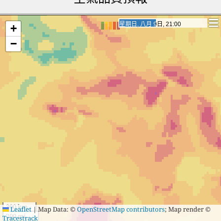
星期一, 八月 10日, 14:00
星期一, 八月 10日, 14:00
+
−
300 km
Leaflet
|
Map Data: ©
OpenStreetMap contributors
; Map render ©
200 mi
Tracestrack