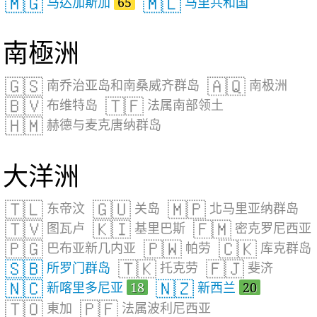
🇲🇬
🇲🇱
马达加斯加
65
马里共和国
南極洲
🇬🇸
🇦🇶
南乔治亚岛和南桑威齐群岛
南极洲
🇧🇻
🇹🇫
布维特岛
法属南部领土
🇭🇲
赫德与麦克唐纳群岛
大洋洲
🇹🇱
🇬🇺
🇲🇵
东帝汶
关岛
北马里亚纳群岛
🇹🇻
🇰🇮
🇫🇲
图瓦卢
基里巴斯
密克罗尼西亚
🇵🇬
🇵🇼
🇨🇰
巴布亚新几内亚
帕劳
库克群岛
🇸🇧
🇹🇰
🇫🇯
所罗门群岛
托克劳
斐济
🇳🇨
🇳🇿
新喀里多尼亚
18
新西兰
20
🇹🇴
🇵🇫
東加
法属波利尼西亚