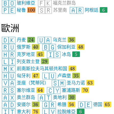
🇧🇴
🇫🇰
玻利維亞
福克兰群岛
🇵🇪
🇸🇷
🇦🇷
秘鲁
100
苏里南
阿根廷
6
歐洲
🇩🇰
🇺🇦
丹麦
24
乌克兰
36
🇷🇺
🇧🇬
俄罗斯
40
保加利亚
48
🇭🇷
🇮🇸
克罗地亚
45
冰岛
5
🇱🇮
列支敦士登
29
🇲🇰
前南斯拉夫马其顿共和国
48
🇭🇺
🇱🇺
匈牙利
47
卢森堡
35
🇻🇦
🇸🇲
圣座（梵蒂冈）
圣马力诺
63
🇷🇸
🇨🇾
塞尔维亚
64
塞浦路斯
70
🇦🇽
🇦🇹
奥兰群岛
奥地利
30
🇦🇩
🇬🇷
🇩🇪
安道尔
36
希腊
56
德国
65
🇮🇹
🇱🇻
意大利
76
拉脫維亞
6