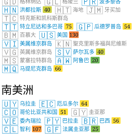
🇬🇩
🇬🇱
🇵🇷
格林纳达
格陵兰
波多黎各
🇭🇳
🇭🇹
🇯🇲
洪都拉斯
40
海地
牙买加
🇹🇨
特克斯和凯科斯群岛
🇹🇹
🇬🇵
特立尼达和多巴哥
75
瓜德罗普岛
54
🇧🇲
🇺🇸
百慕大
美国
130
🇻🇮
🇰🇳
美属维京群岛
聖克里斯多福與尼維斯
🇻🇬
🇸🇻
英属维京群岛
萨尔瓦多
40
🇲🇸
🇦🇼
蒙塞拉特群岛
阿鲁巴
20
🇲🇶
马提尼克群岛
66
南美洲
🇺🇾
🇪🇨
乌拉圭
厄瓜多尔
64
🇨🇴
🇬🇾
哥伦比亚共和国
51
圭亚那
🇻🇪
🇵🇾
🇧🇷
委內瑞拉
巴拉圭
巴西
56
🇨🇱
🇬🇫
智利
107
法属圭亚那
25