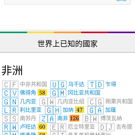
世界上已知的國家
非洲
🇨🇫
🇺🇬
🇹🇩
中非共和国
乌干达
乍得
🇨🇻
🇬🇲
佛得角
58
冈比亚共和国
🇬🇳
🇬🇼
🇨🇬
几内亚
几内亚比绍
刚果共和国
🇱🇷
🇬🇭
🇬🇦
利比里亚
加纳
47
加蓬
🇸🇸
🇿🇦
🇧🇼
南苏丹
南非
126
博茨瓦纳
🇷🇼
🇪🇷
🇩🇯
卢旺达
60
厄立特里亚
吉布提