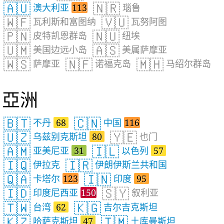
🇦🇺
🇳🇷
澳大利亚
113
瑙鲁
🇼🇫
🇻🇺
瓦利斯和富图纳
瓦努阿图
🇵🇳
🇳🇺
皮特凯恩群岛
纽埃
🇺🇲
🇦🇸
美国边远小岛
美属萨摩亚
🇼🇸
🇳🇫
🇲🇭
萨摩亚
诺福克岛
马绍尔群岛
亞洲
🇧🇹
🇨🇳
不丹
68
中国
116
🇺🇿
🇾🇪
乌兹别克斯坦
80
也门
🇦🇲
🇮🇱
亚美尼亚
31
以色列
57
🇮🇶
🇮🇷
伊拉克
伊朗伊斯兰共和国
🇶🇦
🇮🇳
卡塔尔
123
印度
95
🇮🇩
🇸🇾
印度尼西亚
150
叙利亚
🇹🇼
🇰🇬
台湾
62
吉尔吉克斯坦
🇰🇿
🇹🇲
哈萨克斯坦
47
土库曼斯坦