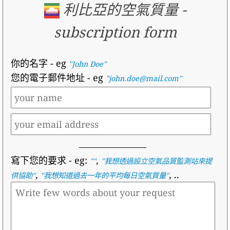
利比亞的空氣質量
-
subscription form
你的名字
- eg
"John Doe"
您的電子郵件地址
- eg
"john.doe@mail.com"
寫下您的要求
- eg:
,
""
"
我想透過設立空氣品質監測站來提
,
, ..
供協助
"
"
我想知道過去一年的平均每日空氣質量
"