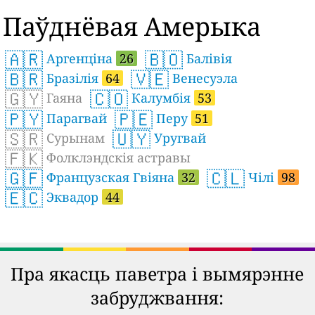
Паўднёвая Амерыка
🇦🇷
🇧🇴
Аргенціна
26
Балівія
🇧🇷
🇻🇪
Бразілія
64
Венесуэла
🇬🇾
🇨🇴
Гаяна
Калумбія
53
🇵🇾
🇵🇪
Парагвай
Перу
51
🇸🇷
🇺🇾
Сурынам
Уругвай
🇫🇰
Фолклэндскія астравы
🇬🇫
🇨🇱
Французская Гвіяна
32
Чілі
98
🇪🇨
Эквадор
44
Пра якасць паветра і вымярэнне
забруджвання: