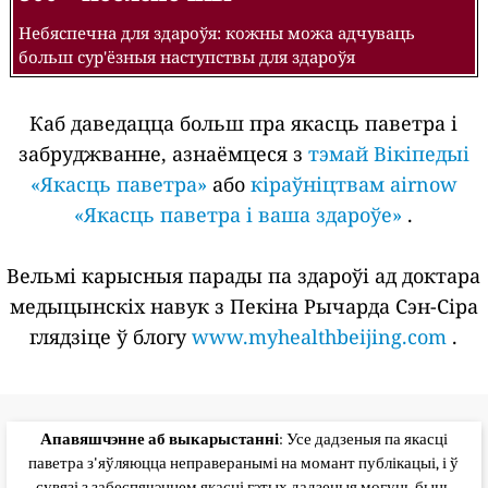
Небяспечна для здароўя: кожны можа адчуваць
больш сур'ёзныя наступствы для здароўя
Каб даведацца больш пра якасць паветра і
забруджванне, азнаёмцеся з
тэмай Вікіпедыі
«Якасць паветра»
або
кіраўніцтвам airnow
«Якасць паветра і ваша здароўе»
.
Вельмі карысныя парады па здароўі ад доктара
медыцынскіх навук з Пекіна Рычарда Сэн-Сіра
глядзіце ў блогу
www.myhealthbeijing.com
.
Апавяшчэнне аб выкарыстанні
: Усе дадзеныя па якасці
паветра з'яўляюцца неправеранымі на момант публікацыі, і ў
сувязі з забеспячэннем якасці гэтых дадзеныя могуць быць