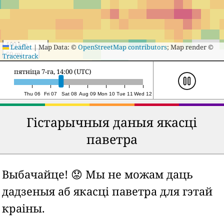
100 km
Leaflet
|
Map Data: ©
OpenStreetMap contributors
; Map render ©
50 mi
Tracestrack
субота 8-га, 13:00 (UTC)
Thu 06
Fri 07
Sat 08
Aug 09
Mon 10
Tue 11
Wed 12
Гістарычныя даныя якасці
паветра
Выбачайце! 😟 Мы не можам даць
дадзеныя аб якасці паветра для гэтай
краіны.