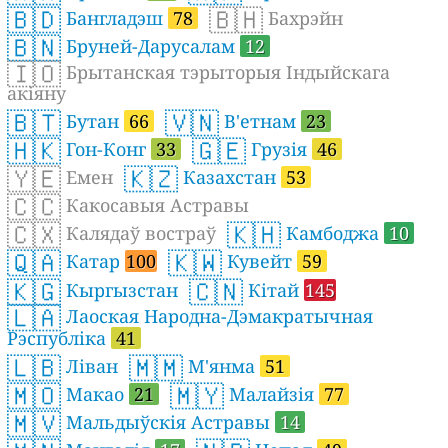
🇧🇩
🇧🇭
Бангладэш
78
Бахрэйн
🇧🇳
Бруней-Дарусалам
12
🇮🇴
Брытанская тэрыторыя Індыйскага
акіяну
🇧🇹
🇻🇳
Бутан
66
В'етнам
23
🇭🇰
🇬🇪
Гон-Конг
33
Грузія
46
🇾🇪
🇰🇿
Емен
Казахстан
53
🇨🇨
Какосавыя Астравы
🇨🇽
🇰🇭
Калядаў востраў
Камбоджа
10
🇶🇦
🇰🇼
Катар
100
Кувейт
59
🇰🇬
🇨🇳
Кыргызстан
Кітай
145
🇱🇦
Лаоская Народна-Дэмакратычная
Рэспубліка
41
🇱🇧
🇲🇲
Ліван
М'янма
51
🇲🇴
🇲🇾
Макао
21
Малайзія
77
🇲🇻
Мальдыўскія Астравы
14