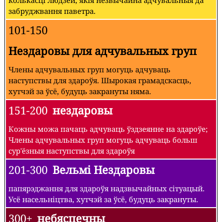
колькасці людзей, якія незвычайна адчувальныя да
забруджвання паветра.
101-150
Нездаровы для адчувальных груп
Члены адчувальных груп могуць адчуваць
наступствы для здароўя. Шырокая грамадскасць,
хутчэй за ўсё, будуць закрануты няма.
151-200
нездаровы
Кожны можа пачаць адчуваць ўздзеянне на здароўе;
Члены адчувальных груп могуць адчуваць больш
сур'ёзныя наступствы для здароўя
201-300
Вельмі Нездаровы
папярэджання для здароўя надзвычайных сітуацый.
Усё насельніцтва, хутчэй за ўсё, будуць закрануты.
300+
небяспечны