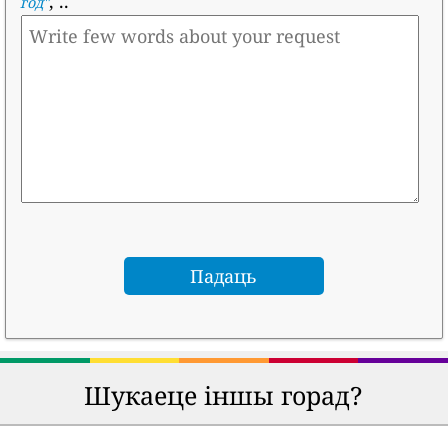
, ..
год
"
Шукаеце іншы горад?