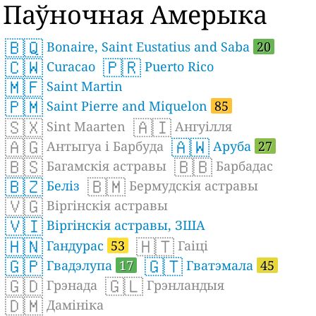
Паўночная Амерыка
🇧🇶
Bonaire, Saint Eustatius and Saba
20
🇨🇼
🇵🇷
Curacao
Puerto Rico
🇲🇫
Saint Martin
🇵🇲
Saint Pierre and Miquelon
85
🇸🇽
🇦🇮
Sint Maarten
Ангуілля
🇦🇬
🇦🇼
Антыгуа і Барбуда
Аруба
27
🇧🇸
🇧🇧
Багамскія астравы
Барбадас
🇧🇿
🇧🇲
Беліз
Бермудскія астравы
🇻🇬
Віргінскія астравы
🇻🇮
Віргінскія астравы, ЗША
🇭🇳
🇭🇹
Гандурас
53
Гаіці
🇬🇵
🇬🇹
Гвадэлупа
17
Гватэмала
45
🇬🇩
🇬🇱
Грэнада
Грэнландыя
🇩🇲
Дамініка