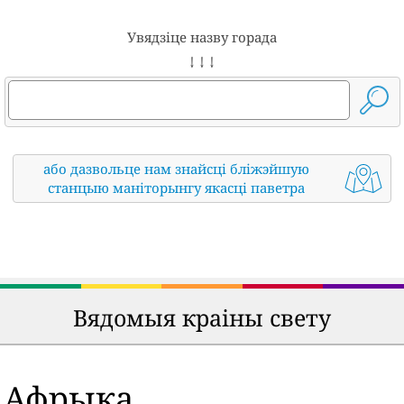
Увядзіце назву горада
↓ ↓ ↓
або дазвольце нам знайсці бліжэйшую
станцыю маніторынгу якасці паветра
Вядомыя краіны свету
Афрыка