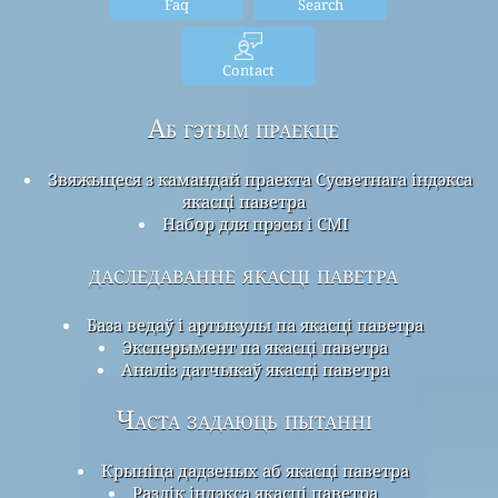
Faq
Search
Contact
Аб гэтым праекце
Звяжыцеся з камандай праекта Сусветнага індэкса
якасці паветра
Набор для прэсы і СМІ
даследаванне якасці паветра
База ведаў і артыкулы па якасці паветра
Эксперымент па якасці паветра
Аналіз датчыкаў якасці паветра
Часта задаюць пытанні
Крыніца дадзеных аб якасці паветра
Разлік індэкса якасці паветра