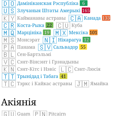
🇩🇴
Дамініканская Рэспубліка
6
🇺🇸
Злучаныя Штаты Амерыкі
165
🇰🇾
🇨🇦
Кайманавы астравы
Канада
133
🇨🇷
🇨🇺
Коста-Рыка
22
Куба
🇲🇶
🇲🇽
Марцініка
19
Мексіка
101
🇲🇸
🇳🇮
Монсэрат
Нікарагуа
12
🇵🇦
🇸🇻
Панама
Сальвадор
55
🇧🇱
Сен-Бартэльмі
🇻🇨
Сэнт-Вінсэнт і Грэнадыны
🇰🇳
🇱🇨
Сэнт-Кітс і Нэвіс
Сэнт-Люсія
🇹🇹
Трынідад і Табага
41
🇹🇨
🇯🇲
Тэркс і Кайкас астравы
Ямайка
Акіянія
🇬🇺
🇵🇳
Guam
Pitcairn