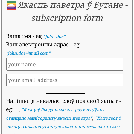
Якасць паветра ў Бутане
-
subscription form
Ваша імя
- eg
"John Doe"
Ваш электронны адрас
- eg
"john.doe@mail.com"
Напішыце некалькі слоў пра свой запыт
-
eg:
,
""
"
Я хацеў бы дапамагчы, размясціўшы
,
станцыю маніторынгу якасці паветра
"
"
Хацелася б
ведаць сярэднясутачную якасць паветра за мінулы