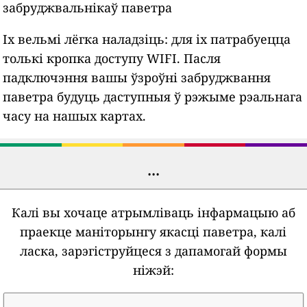
забруджвальнікаў паветра
Іх вельмі лёгка наладзіць: для іх патрабуецца
толькі кропка доступу WIFI. Пасля
падключэння вашы ўзроўні забруджвання
паветра будуць даступныя ў рэжыме рэальнага
часу на нашых картах.
...
Калі вы хочаце атрымліваць інфармацыю аб
праекце маніторынгу якасці паветра, калі
ласка, зарэгіструйцеся з дапамогай формы
ніжэй: