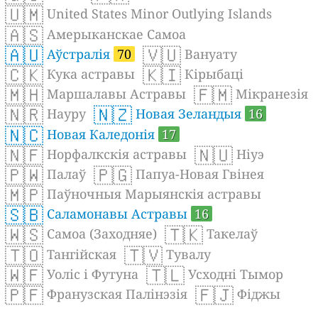
🇺🇲
United States Minor Outlying Islands
🇦🇸
Амерыканскае Самоа
🇦🇺
🇻🇺
Аўстралія
70
Вануату
🇨🇰
🇰🇮
Кука астравы
Кірыбаці
🇲🇭
🇫🇲
Маршалавы Астравы
Мікранезія
🇳🇷
🇳🇿
Науру
Новая Зеландыя
16
🇳🇨
Новая Каледонія
17
🇳🇫
🇳🇺
Норфалкскія астравы
Ніуэ
🇵🇼
🇵🇬
Палаў
Папуа-Новая Гвінея
🇲🇵
Паўночныя Марыянскія астравы
🇸🇧
Саламонавы Астравы
16
🇼🇸
🇹🇰
Самоа (Заходняе)
Такелаў
🇹🇴
🇹🇻
Тангійская
Тувалу
🇼🇫
🇹🇱
Уоліс і Футуна
Усходні Тымор
🇵🇫
🇫🇯
Франузская Палінэзія
Фіджы