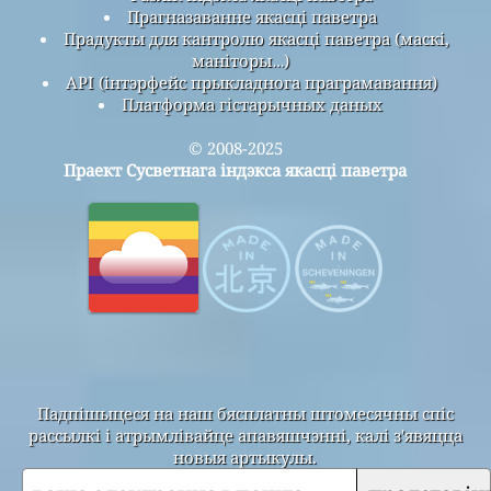
Прагназаванне якасці паветра
Прадукты для кантролю якасці паветра (маскі,
маніторы…)
API (інтэрфейс прыкладнога праграмавання)
Платформа гістарычных даных
© 2008-2025
Праект Сусветнага індэкса якасці паветра
Падпішыцеся на наш бясплатны штомесячны спіс
рассылкі і атрымлівайце апавяшчэнні, калі з'явяцца
новыя артыкулы.