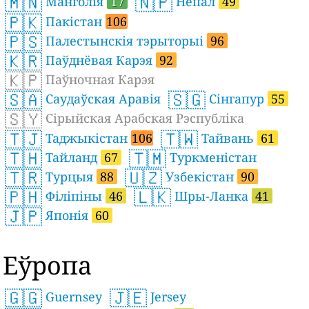
🇲🇳
🇳🇵
Манголія
17
Непал
49
🇵🇰
Пакістан
106
🇵🇸
Палестынскія тэрыторыі
96
🇰🇷
Паўднёвая Карэя
92
🇰🇵
Паўночная Карэя
🇸🇦
🇸🇬
Саудаўская Аравія
Сінгапур
55
🇸🇾
Сірыйская Арабская Рэспубліка
🇹🇯
🇹🇼
Таджыкістан
106
Тайвань
61
🇹🇭
🇹🇲
Тайланд
67
Туркменістан
🇹🇷
🇺🇿
Турцыя
88
Узбекістан
90
🇵🇭
🇱🇰
Філіпіны
46
Шры-Ланка
41
🇯🇵
Японія
60
Еўропа
🇬🇬
🇯🇪
Guernsey
Jersey