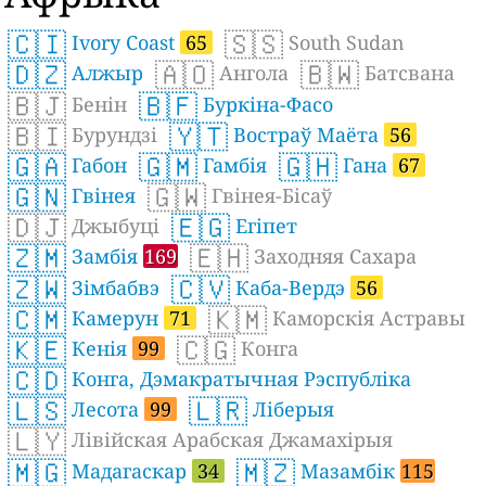
🇨🇮
🇸🇸
Ivory Coast
65
South Sudan
🇩🇿
🇦🇴
🇧🇼
Алжыр
Ангола
Батсвана
🇧🇯
🇧🇫
Бенін
Буркіна-Фасо
🇧🇮
🇾🇹
Бурундзі
Востраў Маёта
56
🇬🇦
🇬🇲
🇬🇭
Габон
Гамбія
Гана
67
🇬🇳
🇬🇼
Гвінея
Гвінея-Бісаў
🇩🇯
🇪🇬
Джыбуці
Егіпет
🇿🇲
🇪🇭
Замбія
169
Заходняя Сахара
🇿🇼
🇨🇻
Зімбабвэ
Каба-Вердэ
56
🇨🇲
🇰🇲
Камерун
71
Каморскія Астравы
🇰🇪
🇨🇬
Кенія
99
Конга
🇨🇩
Конга, Дэмакратычная Рэспубліка
🇱🇸
🇱🇷
Лесота
99
Ліберыя
🇱🇾
Лівійская Арабская Джамахірыя
🇲🇬
🇲🇿
Мадагаскар
34
Мазамбік
115