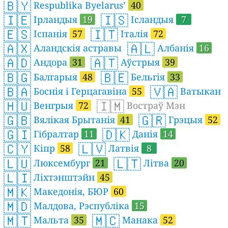
🇧🇾
Respublika Byelarus’
40
🇮🇪
🇮🇸
Ірландыя
19
Ісландыя
7
🇪🇸
🇮🇹
Іспанія
57
Італія
72
🇦🇽
🇦🇱
Аландскія астравы
Албанія
16
🇦🇩
🇦🇹
Андора
31
Аўстрыя
39
🇧🇬
🇧🇪
Балгарыя
48
Бельгія
33
🇧🇦
🇻🇦
Боснія і Герцагавіна
55
Ватыкан
🇭🇺
🇮🇲
Венгрыя
72
Востраў Мэн
🇬🇧
🇬🇷
Вялікая Брытанія
41
Грэцыя
52
🇬🇮
🇩🇰
Гібралтар
11
Данія
14
🇨🇾
🇱🇻
Кіпр
58
Латвія
8
🇱🇺
🇱🇹
Люксембург
21
Літва
20
🇱🇮
Ліхтэнштэйн
45
🇲🇰
Македонія, БЮР
60
🇲🇩
Малдова, Рэспубліка
15
🇲🇹
🇲🇨
Мальта
35
Манака
52