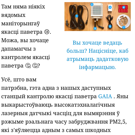
Там няма ніякіх
вядомых
маніторынгаў
якасці паветра 😢.
Можа, вы хочаце
Вы хочаце ведаць
дапамагчы з
больш? Націсніце, каб
кантролем якасці
атрымаць дадатковую
паветра 🤔 🤔?
інфармацыю.
Усё, што вам
патрэбна, гэта адна з нашых даступных
станцый кантролю якасці паветра
GAIA
. Яны
выкарыстоўваюць высокатэхналагічныя
лазерныя датчыкі часціц для вымярэння ў
рэжыме рэальнага часу забруджвання PM2,5,
які з'яўляецца адным з самых шкодных