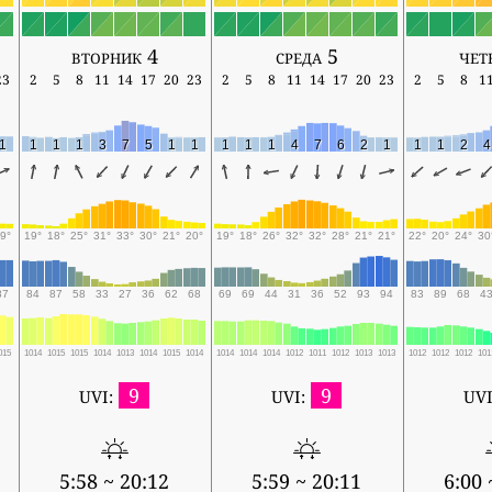
вторник 4
среда 5
чет
23
2
5
8
11
14
17
20
23
2
5
8
11
14
17
20
23
2
5
8
1
1
1
1
1
3
7
5
1
1
1
1
1
4
7
6
2
1
1
1
2
4
9°
19°
18°
25°
31°
33°
30°
21°
20°
19°
18°
26°
32°
32°
28°
21°
21°
22°
20°
24°
30
87
84
87
58
33
27
36
62
68
69
69
44
31
36
52
93
94
83
89
68
4
015
1014
1015
1015
1014
1013
1014
1015
1014
1014
1014
1014
1012
1011
1012
1013
1013
1012
1012
1012
101
9
9
UVI:
UVI:
UVI
5:58 ~ 20:12
5:59 ~ 20:11
6:00 