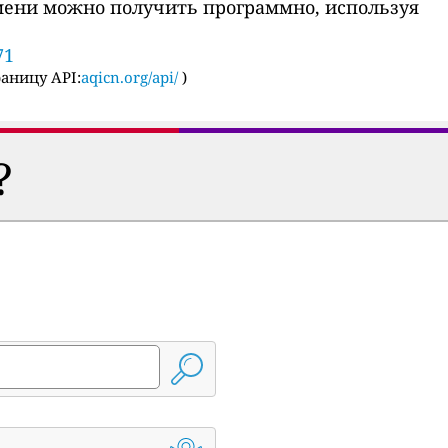
мени можно получить программно, используя
71
аницу API:
aqicn.org/api/
)
?