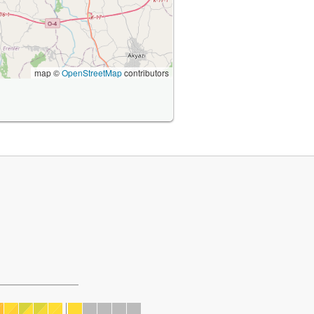
map ©
OpenStreetMap
contributors