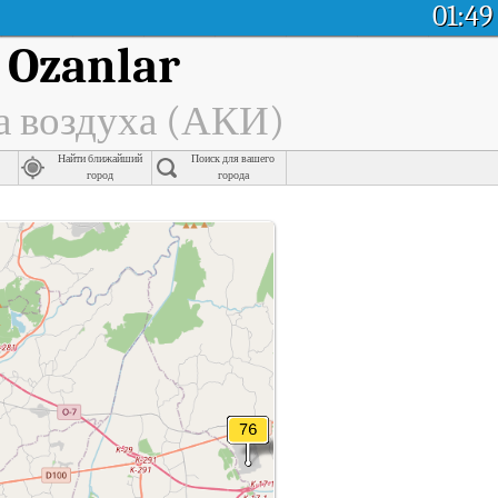
01:49
 Ozanlar
а воздуха (АКИ)
Найти ближайший
Поиск для вашего
город
города