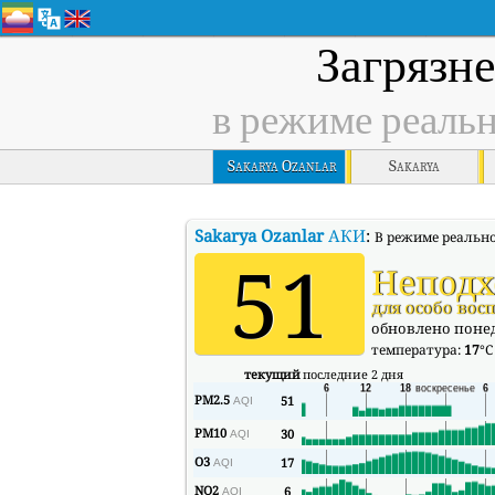
Загрязн
в режиме реаль
Sakarya Ozanlar
Sakarya
Sakarya Ozanlar
АКИ
:
В режиме реально
51
Неподх
для особо во
обновлено понеде
температура:
17
°C
текущий
последние 2 дня
PM2.5
51
AQI
PM10
30
AQI
O3
17
AQI
NO2
6
AQI