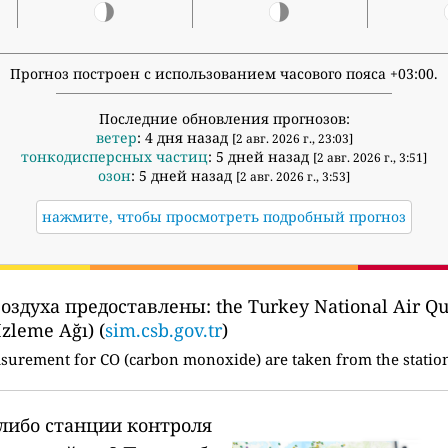
Прогноз построен с использованием часового пояса +03:00.
Последние обновления прогнозов:
ветер
: 4 дня назад
[2 авг. 2026 г., 23:03]
тонкодисперсных частиц
: 5 дней назад
[2 авг. 2026 г., 3:51]
озон
: 5 дней назад
[2 авг. 2026 г., 3:53]
нажмите, чтобы просмотреть подробный прогноз
воздуха предоставлены:
the Turkey National Air Q
İzleme Ağı) (
sim.csb.gov.tr
)
asurement for CO (carbon monoxide) are taken from the statio
-либо станции контроля