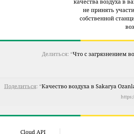
качества воздуха в в
не принять участи
собственной станц
во
Делиться: “
Что с загрязнением в
Поделиться
: “
Качество воздуха в Sakarya Ozanl
https
Cloud API