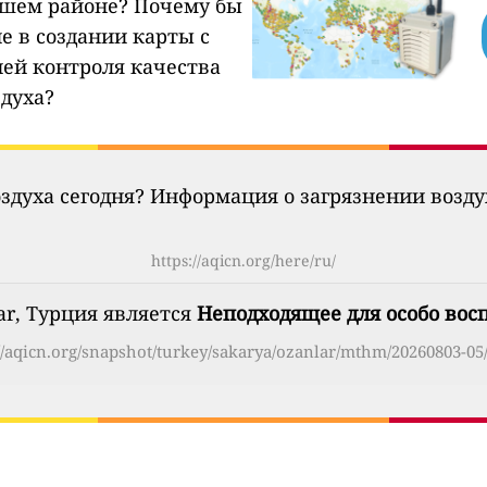
ашем районе?
Почему бы
е в создании карты с
ией контроля качества
здуха?
оздуха сегодня? Информация о загрязнении возд
https://aqicn.org/here/ru/
ar, Турция является
Неподходящее для особо во
://aqicn.org/snapshot/turkey/sakarya/ozanlar/mthm/20260803-05/