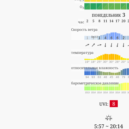
2.5
O
3
понедельник 3
2
5
8
11
14
17
20
час
Скорость ветра
(м/с)
1
1
1
4
6
6
2
температура
19°
18°
25°
30°
30°
28°
20°
1
относительная влажность
94
93
63
48
45
46
79
барометрическое давление
1013
1014
1014
1014
1014
1014
1015
1
8
UVI:
5:57 ~ 20:14