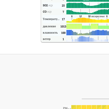
SO2
25
AQI
CO
7
AQI
Температура
17
давление
1013
влажность
100
ветер
1
PM