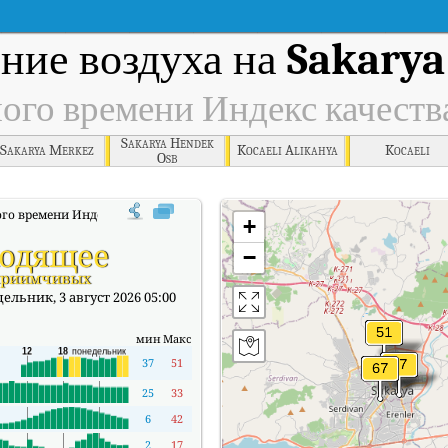
ение воздуха на
Sakarya
ного времени Индекс качеств
Sakarya Hendek
Sakarya Merkez
Kocaeli Alikahya
Kocaeli
Osb
го времени Индекс качества воздуха (АКИ).
+
одящее
−
сприимчивых
льник, 3 август 2026 05:00
мин
Макс
37
51
25
33
6
42
2
17