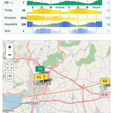
CO
7
5
AQI
Temp.
16
11
Pression
1014
1014
Humidité
100
36
Vent
1
1
+
−