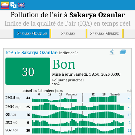
Pollution de l'air à
Sakarya Ozanlar
Indice de la qualité de l'air (IQA) en temps réel
Sakarya Ozanlar
Sakarya
Sakarya Merkez
IQA de
Sakarya Ozanlar
:
Indice de la qualité de l'air (IQA) à Sakarya
Bon
30
Mise à jour Samedi, 1 Aou. 2026 05:00
Polluant principal
:
so2
actuel
les 2 derniers jours
min
PM2.5
43
28
AQI
PM10
25
23
AQI
O3
16
12
AQI
NO2
9
2
AQI
SO2
30
12
AQI