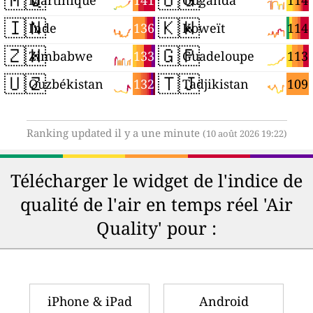
🇮🇳
🇰🇼
136
114
Inde
Koweït
🇿🇼
🇬🇵
133
113
Zimbabwe
Guadeloupe
🇺🇿
🇹🇯
132
109
Ouzbékistan
Tadjikistan
Ranking updated il y a une minute
(10 août 2026 19:22)
Télécharger le widget de l'indice de
qualité de l'air en temps réel 'Air
Quality' pour :
iPhone & iPad
Android