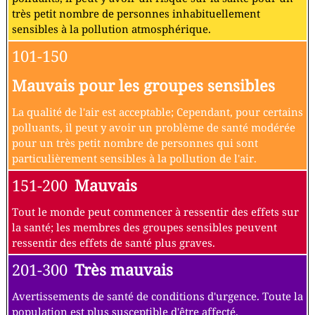
très petit nombre de personnes inhabituellement
sensibles à la pollution atmosphérique.
101-150
Mauvais pour les groupes sensibles
La qualité de l'air est acceptable; Cependant, pour certains
polluants, il peut y avoir un problème de santé modérée
pour un très petit nombre de personnes qui sont
particulièrement sensibles à la pollution de l'air.
151-200
Mauvais
Tout le monde peut commencer à ressentir des effets sur
la santé; les membres des groupes sensibles peuvent
ressentir des effets de santé plus graves.
201-300
Très mauvais
Avertissements de santé de conditions d'urgence. Toute la
population est plus susceptible d'être affecté.