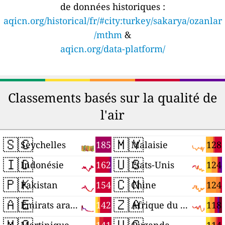
de données historiques :
aqicn.org/historical/fr/#city:turkey/sakarya/ozanlar
/mthm
&
aqicn.org/data-platform/
Classements basés sur la qualité de
l'air
🇸🇨
🇲🇾
185
128
Seychelles
Malaisie
🇮🇩
🇺🇸
162
124
Indonésie
États-Unis
🇵🇰
🇨🇳
154
124
Pakistan
Chine
🇦🇪
🇿🇦
142
118
Émirats arabes unis
Afrique du Sud
🇲🇶
🇺🇬
141
114
Martinique
Ouganda