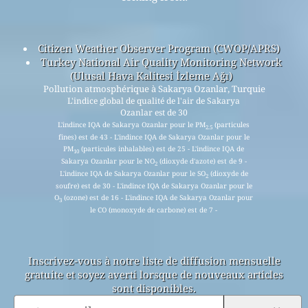
Citizen Weather Observer Program (CWOP/APRS)
Turkey National Air Quality Monitoring Network
(Ulusal Hava Kalitesi İzleme Ağı)
Pollution atmosphérique à Sakarya Ozanlar, Turquie
L'indice global de qualité de l'air de Sakarya
Ozanlar est de 30
L'indince IQA de Sakarya Ozanlar pour le PM
(particules
2.5
fines) est de 43 - L'indince IQA de Sakarya Ozanlar pour le
PM
(particules inhalables) est de 25 - L'indince IQA de
10
Sakarya Ozanlar pour le NO
(dioxyde d'azote) est de 9 -
2
L'indince IQA de Sakarya Ozanlar pour le SO
(dioxyde de
2
soufre) est de 30 - L'indince IQA de Sakarya Ozanlar pour le
O
(ozone) est de 16 - L'indince IQA de Sakarya Ozanlar pour
3
le CO (monoxyde de carbone) est de 7 -
Inscrivez-vous à notre liste de diffusion mensuelle
gratuite et soyez averti lorsque de nouveaux articles
sont disponibles.