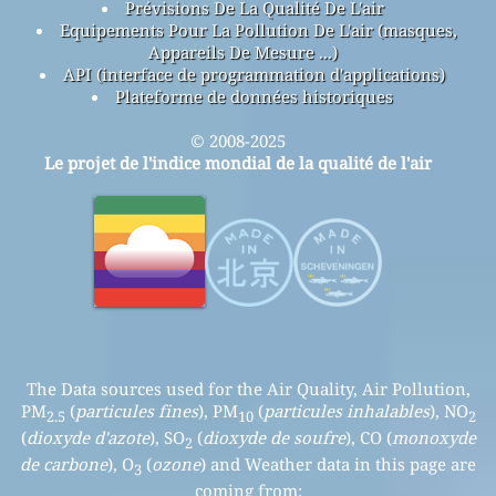
Prévisions De La Qualité De L'air
Equipements Pour La Pollution De L'air (masques,
Appareils De Mesure ...)
API (interface de programmation d'applications)
Plateforme de données historiques
© 2008-2025
Le projet de l'indice mondial de la qualité de l'air
The Data sources used for the Air Quality, Air Pollution,
PM
(
particules fines
), PM
(
particules inhalables
), NO
2.5
10
2
(
dioxyde d'azote
), SO
(
dioxyde de soufre
), CO (
monoxyde
2
de carbone
), O
(
ozone
) and Weather data in this page are
3
coming from: