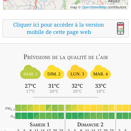
map ©
OpenStreetMap
contributors
Cliquer ici pour accéder à la version
mobile de cette page web
Prévisions
de la qualité de l'air
SAM. 1
DIM. 2
LUN. 3
MAR. 4
27°C
31°C
32°C
33°C
17°C
20°C
20°C
18°C
PM
2.5
O
3
Samedi 1
Dimanche 2
2
5
8
11
14
17
20
23
2
5
8
11
14
17
20
23
2
5