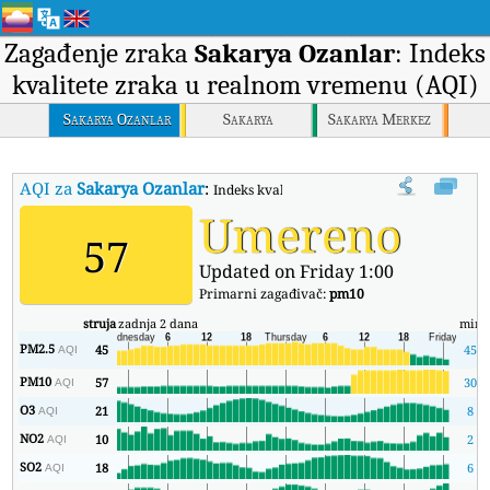
Zagađenje zraka
Sakarya Ozanlar
: Indeks
kvalitete zraka u realnom vremenu (AQI)
Sakarya Ozanlar
Sakarya
Sakarya Merkez
AQI za
Sakarya Ozanlar
:
Indeks kvaliteta zraka (AQI) kompanije Sa
Umereno
57
Updated on Friday 1:00
Primarni zagađivač:
pm10
struja
zadnja 2 dana
min
PM2.5
45
45
AQI
PM10
57
30
AQI
O3
21
8
AQI
NO2
10
2
AQI
SO2
18
6
AQI