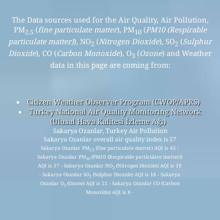
The Data sources used for the Air Quality, Air Pollution,
PM
(
fine particulate matter
), PM
(
PM10 (Respirable
2.5
10
particulate matter)
), NO
(
Nitrogen Dioxide
), SO
(
Sulphur
2
2
Dioxide
), CO (
Carbon Monoxide
), O
(
Ozone
) and Weather
3
data in this page are coming from:
Citizen Weather Observer Program (CWOP/APRS)
Turkey National Air Quality Monitoring Network
(Ulusal Hava Kalitesi İzleme Ağı)
Sakarya Ozanlar, Turkey Air Pollution
Sakarya Ozanlar overall air quality index is 57
Sakarya Ozanlar PM
(fine particulate matter) AQI is 45 -
2.5
Sakarya Ozanlar PM
(PM10 (Respirable particulate matter))
10
AQI is 57 - Sakarya Ozanlar NO
(Nitrogen Dioxide) AQI is 10
2
- Sakarya Ozanlar SO
(Sulphur Dioxide) AQI is 18 - Sakarya
2
Ozanlar O
(Ozone) AQI is 21 - Sakarya Ozanlar CO (Carbon
3
Monoxide) AQI is 8 -