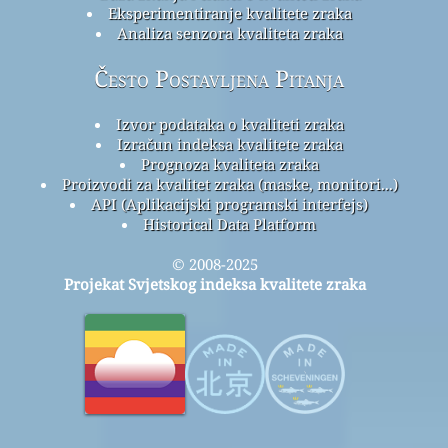
Eksperimentiranje kvalitete zraka
Analiza senzora kvaliteta zraka
Često Postavljena Pitanja
Izvor podataka o kvaliteti zraka
Izračun indeksa kvalitete zraka
Prognoza kvaliteta zraka
Proizvodi za kvalitet zraka (maske, monitori...)
API (Aplikacijski programski interfejs)
Historical Data Platform
© 2008-2025
Projekat Svjetskog indeksa kvalitete zraka