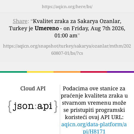
https://aqicn.org/here/bs/
Share
: “
Kvalitet zraka za Sakarya Ozanlar,
Turkey je
Umereno
- on Friday, Aug 7th 2026,
01:00 am
”
https://aqicn.org/snapshot/turkey/sakarya/ozanlar/mthm/202
60807-01/bs/?cs
Cloud API
Podacima ove stanice za
praćenje kvaliteta zraka u
stvarnom vremenu može
se pristupiti programski
koristeći ovaj API URL:
aqicn.org/data-platform/a
pi/H8171