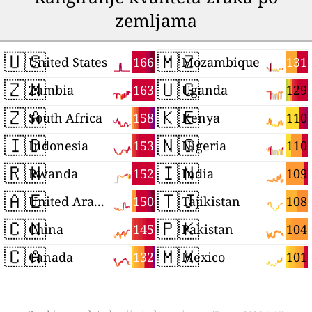
zemljama
🇺🇸
🇲🇿
166
131
United States
Mozambique
🇿🇲
🇺🇬
163
129
Zambia
Uganda
🇿🇦
🇰🇪
158
110
South Africa
Kenya
🇮🇩
🇳🇬
153
110
Indonesia
Nigeria
🇷🇼
🇮🇳
152
109
Rwanda
India
🇦🇪
🇹🇯
150
108
United Arab Emirates
Tajikistan
🇨🇳
🇵🇰
145
104
China
Pakistan
🇨🇦
🇲🇽
132
101
Canada
Mexico