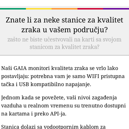
Znate li za neke stanice za kvalitet
zraka u vašem području?
zašto ne biste učestvovali na karti sa svojom
stanicom za kvalitet zraka?
Naši GAIA monitori kvaliteta zraka se vrlo lako
postavljaju: potrebna vam je samo WIFI pristupna
tačka i USB kompatibilno napajanje.
Jednom kada se povežete, vaši nivoi zagađenja
vazduha u realnom vremenu su trenutno dostupni
na kartama i preko API-ja.
Stanica dolazi sa vodootpornim kablom za