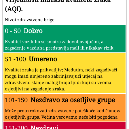
(AQI).
Nivoi zdravstvene brige
0 - 50
Dobro
Kvalitet vazduha se smatra zadovoljavajućim, a
zagađenje vazduha predstavlja mali ili nikakav rizik
51 -100
Umereno
Kvalitet zraka je prihvatljiv; Međutim, neki zagađivači
mogu imati umjereno zabrinjavajući utjecaj na
zdravstveno stanje malog broja ljudi koji su veoma
osjetljivi na zagađenje zraka.
101-150
Nezdravo za osetljive grupe
Može prouzrokovati zdravstvene poteškoće kod članova
osjetljivih grupa. Većina verovatno neće biti pogođena.
151-200
Nezdravi