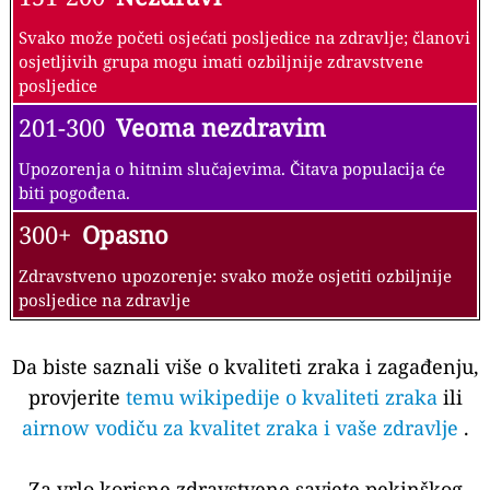
Svako može početi osjećati posljedice na zdravlje; članovi
osjetljivih grupa mogu imati ozbiljnije zdravstvene
posljedice
201-300
Veoma nezdravim
Upozorenja o hitnim slučajevima. Čitava populacija će
biti pogođena.
300+
Opasno
Zdravstveno upozorenje: svako može osjetiti ozbiljnije
posljedice na zdravlje
Da biste saznali više o kvaliteti zraka i zagađenju,
provjerite
temu wikipedije o kvaliteti zraka
ili
airnow vodiču za kvalitet zraka i vaše zdravlje
.
Za vrlo korisne zdravstvene savjete pekinškog