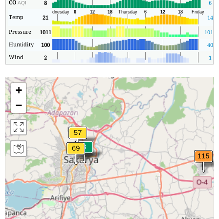
CO
8
6
AQI
Temp
21
14
Pressure
1011
1011
Humidity
100
40
Wind
2
1
+
−