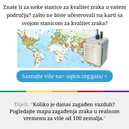
Znate li za neke stanice za kvalitet zraka u vašem
području?
zašto ne biste učestvovali na karti sa
svojom stanicom za kvalitet zraka?
Saznajte više na
> aqicn.org/gaia/ <
Dijeli: “
Koliko je danas zagađen vazduh?
Pogledajte mapu zagađenja zraka u realnom
vremenu za više od 100 zemalja.
”