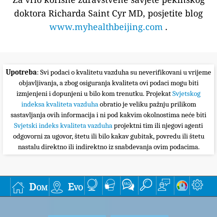
doktora Richarda Saint Cyr MD, posjetite blog
www.myhealthbeijing.com
.
Upotreba
: Svi podaci o kvalitetu vazduha su neverifikovani u vrijeme
objavljivanja, a zbog osiguranja kvaliteta ovi podaci mogu biti
izmjenjeni i dopunjeni u bilo kom trenutku. Projekat
Svjetskog
indeksa kvaliteta vazduha
obratio je veliku pažnju prilikom
sastavljanja ovih informacija i ni pod kakvim okolnostima neće biti
Svjetski indeks kvaliteta vazduha
projektni tim ili njegovi agenti
odgovorni za ugovor, štetu ili bilo kakav gubitak, povredu ili štetu
nastalu direktno ili indirektno iz snabdevanja ovim podacima.
Dom
Evo