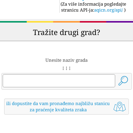
(
Za više informacija pogledajte
stranicu API-ja:
aqicn.org/api/
)
Tražite drugi grad?
Unesite naziv grada
↓ ↓ ↓
ili dopustite da vam pronađemo najbližu stanicu
za praćenje kvaliteta zraka