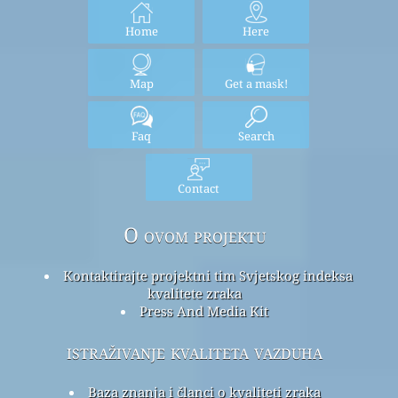
Home
Here
Map
Get a mask!
Faq
Search
Contact
O ovom projektu
Kontaktirajte projektni tim Svjetskog indeksa
kvalitete zraka
Press And Media Kit
istraživanje kvaliteta vazduha
Baza znanja i članci o kvaliteti zraka