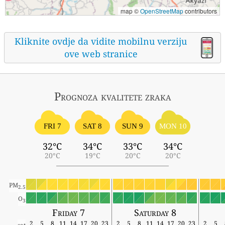
map ©
OpenStreetMap
contributors
Kliknite ovdje da vidite mobilnu verziju
ove web stranice
Prognoza kvalitete zraka
FRI 7
SAT 8
SUN 9
MON 10
32°C
34°C
33°C
34°C
20°C
19°C
20°C
20°C
PM
2.5
O
3
Friday 7
Saturday 8
2
5
8
11
14
17
20
23
2
5
8
11
14
17
20
23
2
5