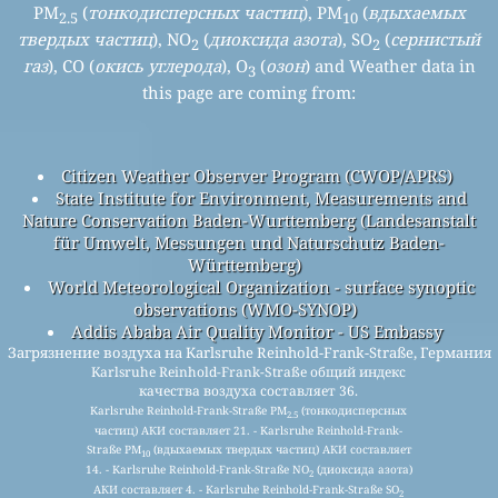
PM
(
тонкодисперсных частиц
), PM
(
вдыхаемых
2.5
10
твердых частиц
), NO
(
диоксида азота
), SO
(
сернистый
2
2
газ
), CO (
окись углерода
), O
(
озон
) and Weather data in
3
this page are coming from:
Citizen Weather Observer Program (CWOP/APRS)
State Institute for Environment, Measurements and
Nature Conservation Baden-Wurttemberg (Landesanstalt
für Umwelt, Messungen und Naturschutz Baden-
Württemberg)
World Meteorological Organization - surface synoptic
observations (WMO-SYNOP)
Addis Ababa Air Quality Monitor - US Embassy
Загрязнение воздуха на Karlsruhe Reinhold-Frank-Straße, Германия
Karlsruhe Reinhold-Frank-Straße общий индекс
качества воздуха составляет 36.
Karlsruhe Reinhold-Frank-Straße PM
(тонкодисперсных
2.5
частиц) АКИ составляет 21. - Karlsruhe Reinhold-Frank-
Straße PM
(вдыхаемых твердых частиц) АКИ составляет
10
14. - Karlsruhe Reinhold-Frank-Straße NO
(диоксида азота)
2
АКИ составляет 4. - Karlsruhe Reinhold-Frank-Straße SO
2