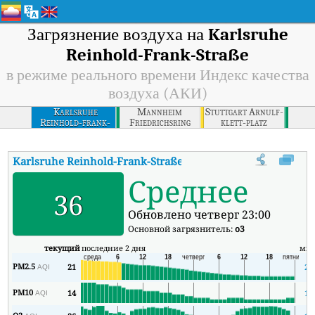
Загрязнение воздуха на
Karlsruhe
Reinhold-Frank-Straße
в режиме реального времени Индекс качества
воздуха (АКИ)
Karlsruhe
Mannheim
Stuttgart Arnulf-
Reinhold-frank-
Friedrichsring
klett-platz
strasse
Karlsruhe Reinhold-Frank-Straße
АКИ
:
В режиме реального вр
Среднее
36
Обновлено четверг 23:00
Основной загрязнитель:
o3
текущий
последние 2 дня
ми
PM2.5
21
21
AQI
PM10
14
13
AQI