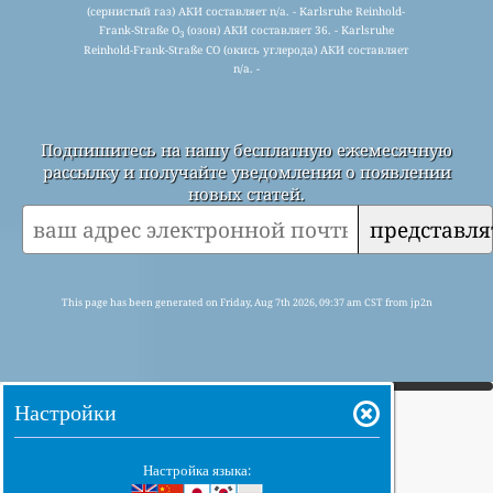
(сернистый газ) АКИ составляет n/a. - Karlsruhe Reinhold-
Frank-Straße O
(озон) АКИ составляет 36. - Karlsruhe
3
Reinhold-Frank-Straße CO (окись углерода) АКИ составляет
n/a. -
Подпишитесь на нашу бесплатную ежемесячную
рассылку и получайте уведомления о появлении
новых статей.
представля
This page has been generated on Friday, Aug 7th 2026, 09:37 am CST from jp2n
Настройки
Настройка языка: