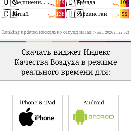
🇺🇸
🇨🇦
139
106
Соединенные Штаты
Канада
🇨🇳
🇺🇿
138
95
Китай
Узбекистан
Ranking updated несколько секунд назад
(7 авг. 2026 г., 22:52)
Скачать виджет Индекс
Качества Воздуха в режиме
реального времени для:
iPhone & iPad
Android