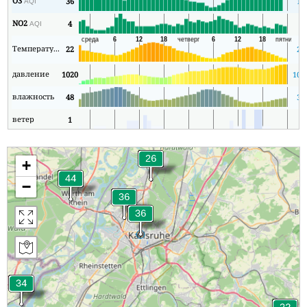
O3
36
13
AQI
NO2
4
2
AQI
Температура
22
22
давление
1020
101
влажность
48
35
ветер
1
1
+
−