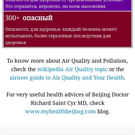
Это отразится, вероятно, на всем населении.
300+
опасный
Опасность для здоровья: каждый человек может
испытывать более серьезные последствия для
здоровья
To know more about Air Quality and Pollution,
check the
wikipedia Air Quality topic
or the
airnow guide to Air Quality and Your Health
.
For very useful health advices of Beijing Doctor
Richard Saint Cyr MD, check
www.myhealthbeijing.com
blog.