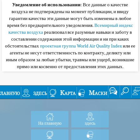
Уведомление об использовании
: Все данные о качестве
воздуха не подтверждены на момент публикации, и ввиду
гарантии качества эти данные могут быть изменены в любое
время без предварительного уведомления.
Всемирный индекс
качества воздуха
реализовал все разумные навыки и заботу в
составлении содержания этой информации и ни при каких
обстоятельствах
проектная группа World Air Quality Index
или ее
агенты не несут ответственность по контракту, деликту или
иным образом за любые убытки, травмы или ущерб, возникшие
прямо или косвенно от предоставления этих данных.
главную
здесь
Карта
Маски
На главную
здесь