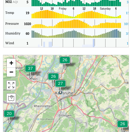
NO2
5
3
AQI
Temp
19
15
Pressure
1020
1018
Humidity
60
35
Wind
1
1
+
−