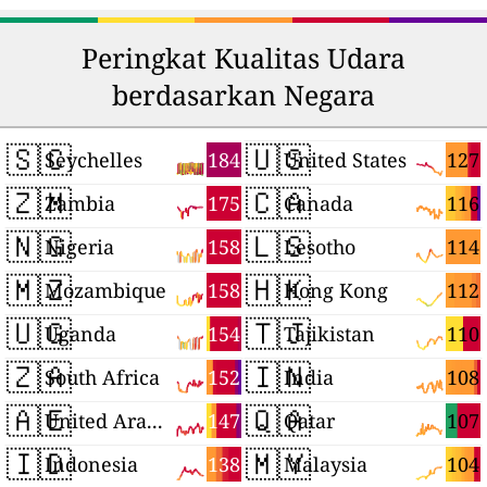
Peringkat Kualitas Udara
berdasarkan Negara
🇸🇨
🇺🇸
184
127
Seychelles
United States
🇿🇲
🇨🇦
175
116
Zambia
Canada
🇳🇬
🇱🇸
158
114
Nigeria
Lesotho
🇲🇿
🇭🇰
158
112
Mozambique
Hong Kong
🇺🇬
🇹🇯
154
110
Uganda
Tajikistan
🇿🇦
🇮🇳
152
108
South Africa
India
🇦🇪
🇶🇦
147
107
United Arab Emirates
Qatar
🇮🇩
🇲🇾
138
104
Indonesia
Malaysia