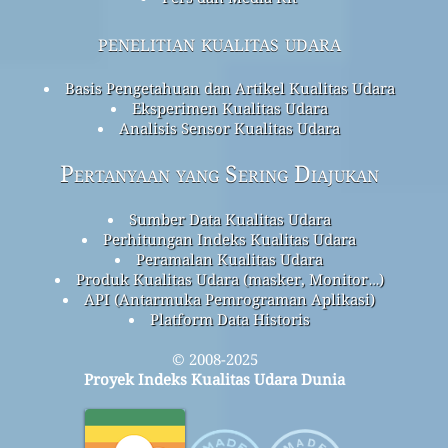
penelitian kualitas udara
Basis Pengetahuan dan Artikel Kualitas Udara
Eksperimen Kualitas Udara
Analisis Sensor Kualitas Udara
Pertanyaan yang Sering Diajukan
Sumber Data Kualitas Udara
Perhitungan Indeks Kualitas Udara
Peramalan Kualitas Udara
Produk Kualitas Udara (masker, Monitor…)
API (Antarmuka Pemrograman Aplikasi)
Platform Data Historis
© 2008-2025
Proyek Indeks Kualitas Udara Dunia