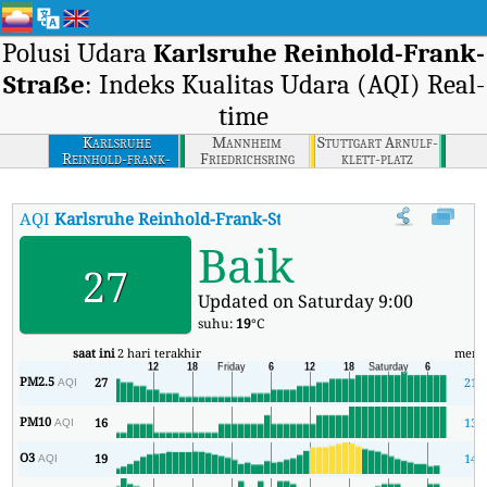
Polusi Udara
Karlsruhe Reinhold-Frank-
Straße
: Indeks Kualitas Udara (AQI) Real-
time
Karlsruhe
Mannheim
Stuttgart Arnulf-
Reinhold-frank-
Friedrichsring
klett-platz
strasse
AQI
Karlsruhe Reinhold-Frank-Straße
:
Indeks Kualitas Udara (A
Baik
27
Updated on Saturday 9:00
suhu:
19
°C
saat ini
2 hari terakhir
meni
PM2.5
27
21
AQI
PM10
16
13
AQI
O3
19
14
AQI