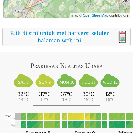
map ©
OpenStreetMap
contributors
Klik di sini untuk melihat versi seluler
halaman web ini
Prakiraan Kualitas Udara
SAT 8
SUN 9
MON 10
TUE 11
WED 12
32°C
37°C
37°C
30°C
32°C
14°C
17°C
19°C
19°C
16°C
PM
2.5
O
3
Saturday 8
Sunday 9
Monda