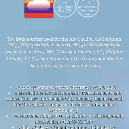
The Data sources used for the Air Quality, Air Pollution,
PM
(
fine particulate matter
), PM
(
PM10 (Respirable
2.5
10
particulate matter)
), NO
(
Nitrogen Dioxide
), SO
(
Sulphur
2
2
Dioxide
), CO (
Carbon Monoxide
), O
(
Ozone
) and Weather
3
data in this page are coming from:
Citizen Weather Observer Program (CWOP/APRS)
State Institute for Environment, Measurements and
Nature Conservation Baden-Wurttemberg (Landesanstalt
für Umwelt, Messungen und Naturschutz Baden-
Württemberg)
World Meteorological Organization - surface synoptic
observations (WMO-SYNOP)
Addis Ababa Air Quality Monitor - US Embassy