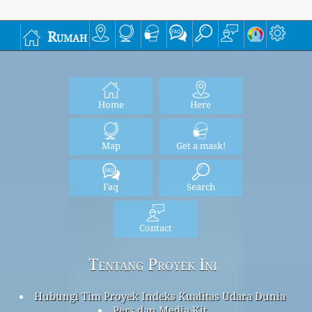
Rumah
Home
Here
Map
Get a mask!
Faq
Search
Contact
Tentang Proyek Ini
Hubungi Tim Proyek Indeks Kualitas Udara Dunia
Pers dan Media Kit