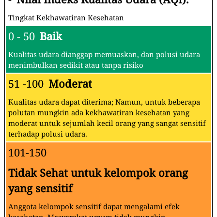
Tingkat Kekhawatiran Kesehatan
0 - 50
Baik
Kualitas udara dianggap memuaskan, dan polusi udara
menimbulkan sedikit atau tanpa risiko
51 -100
Moderat
Kualitas udara dapat diterima; Namun, untuk beberapa
polutan mungkin ada kekhawatiran kesehatan yang
moderat untuk sejumlah kecil orang yang sangat sensitif
terhadap polusi udara.
101-150
Tidak Sehat untuk kelompok orang
yang sensitif
Anggota kelompok sensitif dapat mengalami efek