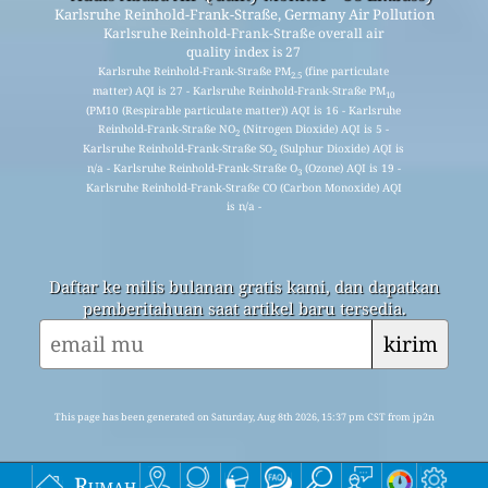
Karlsruhe Reinhold-Frank-Straße, Germany Air Pollution
Karlsruhe Reinhold-Frank-Straße overall air
quality index is 27
Karlsruhe Reinhold-Frank-Straße PM
(fine particulate
2.5
matter) AQI is 27 - Karlsruhe Reinhold-Frank-Straße PM
10
(PM10 (Respirable particulate matter)) AQI is 16 - Karlsruhe
Reinhold-Frank-Straße NO
(Nitrogen Dioxide) AQI is 5 -
2
Karlsruhe Reinhold-Frank-Straße SO
(Sulphur Dioxide) AQI is
2
n/a - Karlsruhe Reinhold-Frank-Straße O
(Ozone) AQI is 19 -
3
Karlsruhe Reinhold-Frank-Straße CO (Carbon Monoxide) AQI
is n/a -
Daftar ke milis bulanan gratis kami, dan dapatkan
pemberitahuan saat artikel baru tersedia.
kirim
This page has been generated on Saturday, Aug 8th 2026, 15:37 pm CST from jp2n
Rumah