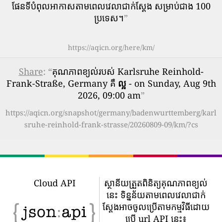
ផែនទីបំពុលអាកាសតាមពេលវេលាជាក់ស្តែង សម្រាប់ជាង 100
ប្រទេស។
”
https://aqicn.org/here/km/
Share
: “
គុណភាពខ្យល់របស់ Karlsruhe Reinhold-
Frank-Straße, Germany គឺ
ល្អ
- on Sunday, Aug 9th
2026, 09:00 am
”
https://aqicn.org/snapshot/germany/badenwurttemberg/karl
sruhe-reinhold-frank-strasse/20260809-09/km/?cs
Cloud API
ស្ថានីយត្រួតពិនិត្យគុណភាពខ្យល់
នេះ ទិន្នន័យតាមពេលវេលាជាក់
ស្តែងអាចចូលប្រើតាមកម្មវិធីដោយ
ប្រើ url API នេះ៖