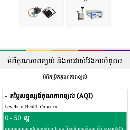
អំពីគុណភាពខ្យល់ និងការវាស់វែងការបំពុល៖
អំពីកម្រិតគុណភាពខ្យល់
-
តម្លៃសន្ទស្សន៍គុណភាពខ្យល់ (AQI)
Levels of Health Concern
0 - 50
ល្អ
គុណភាពខ្យល់ត្រូវបានចាត់ទុកថាពេញចិត្តហើយការបំពុលបរិយាកាសបង្កឱ្យ