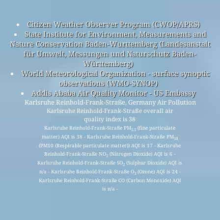
Citizen Weather Observer Program (CWOP/APRS)
State Institute for Environment, Measurements and
Nature Conservation Baden-Wurttemberg (Landesanstalt
für Umwelt, Messungen und Naturschutz Baden-
Württemberg)
World Meteorological Organization - surface synoptic
observations (WMO-SYNOP)
Addis Ababa Air Quality Monitor - US Embassy
Karlsruhe Reinhold-Frank-Straße, Germany Air Pollution
Karlsruhe Reinhold-Frank-Straße overall air
quality index is 38
Karlsruhe Reinhold-Frank-Straße PM
(fine particulate
2.5
matter) AQI is 38 - Karlsruhe Reinhold-Frank-Straße PM
10
(PM10 (Respirable particulate matter)) AQI is 17 - Karlsruhe
Reinhold-Frank-Straße NO
(Nitrogen Dioxide) AQI is 6 -
2
Karlsruhe Reinhold-Frank-Straße SO
(Sulphur Dioxide) AQI is
2
n/a - Karlsruhe Reinhold-Frank-Straße O
(Ozone) AQI is 24 -
3
Karlsruhe Reinhold-Frank-Straße CO (Carbon Monoxide) AQI
is n/a -