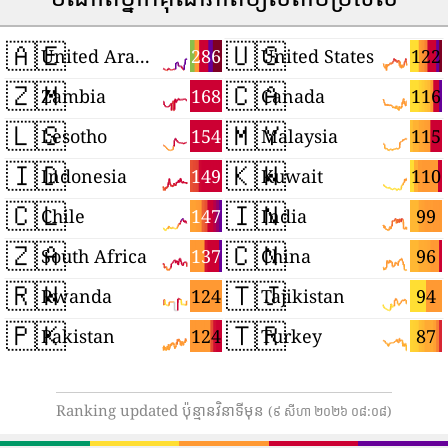
🇦🇪
🇺🇸
286
122
United Arab Emirates
United States
🇿🇲
🇨🇦
168
116
Zambia
Canada
🇱🇸
🇲🇾
154
115
Lesotho
Malaysia
🇮🇩
🇰🇼
149
110
Indonesia
Kuwait
🇨🇱
🇮🇳
147
99
Chile
India
🇿🇦
🇨🇳
137
96
South Africa
China
🇷🇼
🇹🇯
124
94
Rwanda
Tajikistan
🇵🇰
🇹🇷
124
87
Pakistan
Turkey
Ranking updated ប៉ុន្មានវិនាទីមុន
(៩ សីហា ២០២៦ ០៨:០៨)