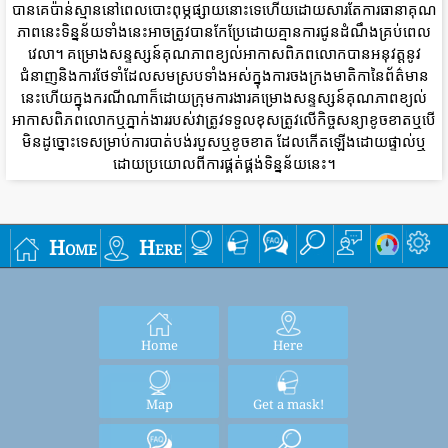
បានគេប៉ាន់ស្មាននៅពេលបោះពុម្ភផ្សាយនោះទេហើយដោយសារតែការធានាគុណ
ភាពនេះទិន្នន័យទាំងនេះអាចត្រូវបានកែប្រែដោយគ្មានការជូនដំណឹងគ្រប់ពេល
វេលា។ គម្រោងសន្ទស្សន៍គុណភាពខ្យល់អាកាសពិភពលោកបានអនុវត្តនូវ
ជំនាញនិងការថែទាំដែលសមស្របទាំងអស់ក្នុងការចងក្រងមាតិកានៃព័ត៌មាន
នេះហើយក្នុងករណីណាក៏ដោយក្រុមការងារគម្រោងសន្ទស្សន៍គុណភាពខ្យល់
អាកាសពិភពលោកឬភ្នាក់ងាររបស់វាត្រូវទទួលខុសត្រូវលើកិច្ចសន្យាខូចខាតឬបើ
មិនដូច្នោះទេសម្រាប់ការបាត់បង់របួសឬខូចខាត ដែលកើតឡើងដោយផ្ទាល់ឬ
ដោយប្រយោលពីការផ្គត់ផ្គង់ទិន្នន័យនេះ។
Home
Here
Home
Here
Map
Get a mask!