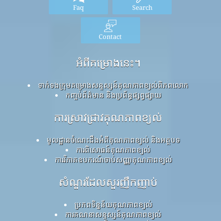
Faq
Search
Contact
អំពីគម្រោងនេះ។
ទាក់ទងក្រុមគម្រោងសន្ទស្សន៍គុណភាពខ្យល់ពិភពលោក
កញ្ចប់ព័ត៌មាន និងប្រព័ន្ធផ្សព្វផ្សាយ
ការស្រាវជ្រាវគុណភាពខ្យល់
មូលដ្ឋានចំណេះដឹងអំពីគុណភាពខ្យល់ និងអត្ថបទ
ការពិសោធន៍គុណភាពខ្យល់
ការវិភាគឧបករណ៍ចាប់សញ្ញាគុណភាពខ្យល់
សំណួរដែលសួរញឹកញាប់
ប្រភពទិន្នន័យគុណភាពខ្យល់
ការគណនាសន្ទស្សន៍គុណភាពខ្យល់