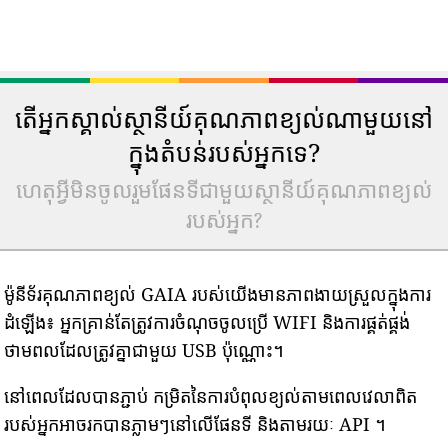
តើអ្នកស្គាល់ស្ថានីយ៍គុណភាពខ្យល់ណាមួយនៅ
ក្នុងតំបន់របស់អ្នកទេ?
ហេតុអ្វីមិនចូលរួមផែនទីជាមួយស្ថានីយ៍គុណភាពខ្យល់
របស់អ្នក?
ម៉ូនីទ័រគុណភាពខ្យល់ GAIA របស់យើងមានភាពងាយស្រួលក្នុងការ
ដំឡើង៖ អ្នកគ្រាន់តែត្រូវការចំណុចចូលប្រើ WIFI និងការផ្គត់ផ្គង់
ថាមពលដែលត្រូវគ្នាជាមួយ USB ប៉ុណ្ណោះ។
នៅពេលដែលបានភ្ជាប់ កម្រិតនៃការបំពុលខ្យល់តាមពេលវេលាពិត
របស់អ្នកអាចរកបានភ្លាមៗនៅលើផែនទី និងតាមរយៈ API ។