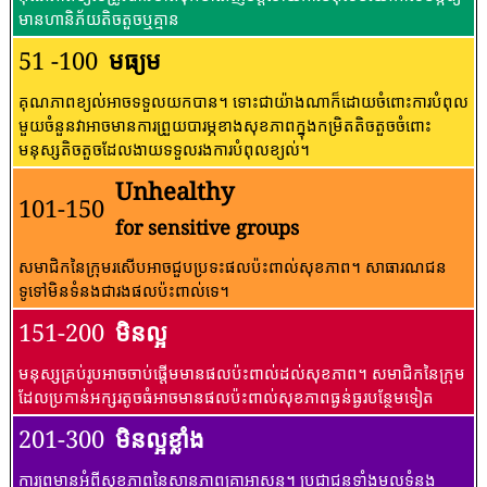
មានហានិភ័យតិចតួចឬគ្មាន
51 -100
មធ្យម
គុណភាពខ្យល់អាចទទួលយកបាន។ ទោះជាយ៉ាងណាក៏ដោយចំពោះការបំពុល
មួយចំនួនវាអាចមានការព្រួយបារម្ភខាងសុខភាពក្នុងកម្រិតតិចតួចចំពោះ
មនុស្សតិចតួចដែលងាយទទួលរងការបំពុលខ្យល់។
Unhealthy
101-150
for sensitive groups
សមាជិកនៃក្រុមរសើបអាចជួបប្រទះផលប៉ះពាល់សុខភាព។ សាធារណជន​
ទូទៅ​មិន​ទំនង​ជា​រង​ផល​ប៉ះពាល់​ទេ។
151-200
មិនល្អ
មនុស្សគ្រប់រូបអាចចាប់ផ្តើមមានផលប៉ះពាល់ដល់សុខភាព។ សមាជិកនៃក្រុម
ដែលប្រកាន់អក្សរតូចធំអាចមានផលប៉ះពាល់សុខភាពធ្ងន់ធ្ងរបន្ថែមទៀត
201-300
មិនល្អខ្លាំង
ការព្រមានអំពីសុខភាពនៃស្ថានភាពគ្រាអាសន្ន។ ប្រជាជនទាំងមូលទំនង