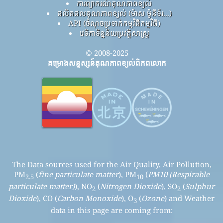
ការព្យាករណ៍គុណភាពខ្យល់
ផលិតផលគុណភាពខ្យល់ (ម៉ាស ម៉ូនីទ័រ...)
API (ចំណុចប្រទាក់កម្មវិធីកម្មវិធី)
វេទិកាទិន្នន័យប្រវត្តិសាស្ត្រ
© 2008-2025
គម្រោងសន្ទស្សន៍គុណភាពខ្យល់ពិភពលោក
The Data sources used for the Air Quality, Air Pollution,
PM
(
fine particulate matter
), PM
(
PM10 (Respirable
2.5
10
particulate matter)
), NO
(
Nitrogen Dioxide
), SO
(
Sulphur
2
2
Dioxide
), CO (
Carbon Monoxide
), O
(
Ozone
) and Weather
3
data in this page are coming from: