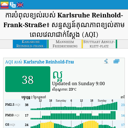
ការបំពុលខ្យល់របស់
Karlsruhe Reinhold-
Frank-Straße
៖ សន្ទស្សន៍គុណភាពខ្យល់តាម
ពេលវេលាជាក់ស្តែង (AQI)
Karlsruhe
Mannheim
Stuttgart Arnulf-
Reinhold-frank-
Friedrichsring
klett-platz
strasse
AQI របស់
Karlsruhe Reinhold-Frank-Straße
:
សន្ទស្សន៍គុណភាពខ្យល
ល្អ
38
Updated on Sunday 9:00
សីតុណ្ហភាព:
23
°C
បច្ចុប្បន្ន
2 ថ្ងៃកន្លងទៅ
នាទី
PM2.5
38
23
AQI
PM10
17
14
AQI
O3
24
17
AQI