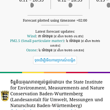
Forecast plotted using timezone +02:00
Latest forecast updates:
Wind
: ៣ ម៉ោងមុន
[៩ សីហា ២០២៦ ០៤:៥៦]
PM2.5 (Small particulate matter)
: ៤ ម៉ោងមុន
[៩ សីហា ២០២៦
០៣:៥១]
Ozone
: ៤ ម៉ោងមុន
[៩ សីហា ២០២៦ ០៣:៥៣]
ចុចដើម្បីមើលការព្យាករណ៍លម្អិត
ទិន្នន័យគុណភាពខ្យល់ផ្តល់ដោយ៖
the State Institute
for Environment, Measurements and Nature
Conservation Baden-Wurttemberg
(Landesanstalt für Umwelt, Messungen und
Naturschutz Baden-Württemberg)