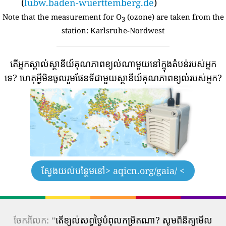
(
lubw.baden-wuerttemberg.de
)
Note that the measurement for O
(ozone) are taken from the
3
station:
Karlsruhe-Nordwest
តើអ្នកស្គាល់ស្ថានីយ៍គុណភាពខ្យល់ណាមួយនៅក្នុងតំបន់របស់អ្នក
ទេ?
ហេតុអ្វីមិនចូលរួមផែនទីជាមួយស្ថានីយ៍គុណភាពខ្យល់របស់អ្នក?
ស្វែងយល់បន្ថែមនៅ
> aqicn.org/gaia/ <
ចែករំលែក: “
តើ​ខ្យល់​សព្វថ្ងៃ​បំពុល​កម្រិត​ណា? សូមពិនិត្យមើល