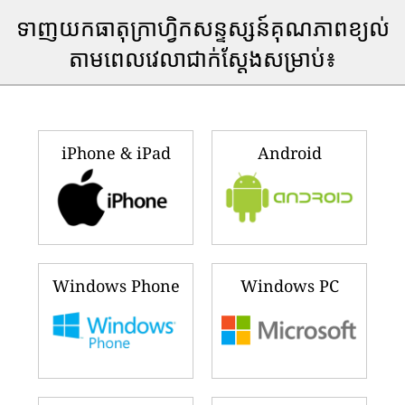
ទាញយកធាតុក្រាហ្វិកសន្ទស្សន៍គុណភាពខ្យល់
តាមពេលវេលាជាក់ស្តែងសម្រាប់៖
iPhone & iPad
Android
Windows Phone
Windows PC