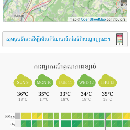
map ©
OpenStreetMap
contributors
សូមចុចទីនេះដើម្បីមើលកំណែចល័តនៃទំព័របណ្តាញនេះ។
ការព្យាករណ៍គុណភាពខ្យល់
SUN 9
MON 10
TUE 11
WED 12
THU 13
36°C
35°C
33°C
34°C
35°C
18°C
17°C
18°C
18°C
18°C
PM
2.5
O
3