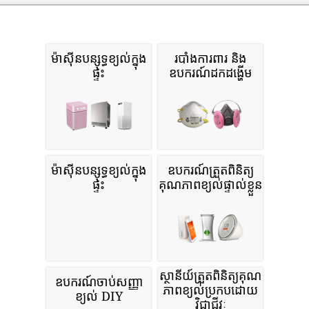
ម៉ាស៊ីនបន្សុទ្ធខ្យល់ក្នុង
របាំងការពារ និង
ផ្ទះ
ឧបករណ៍ដកដង្ហើម
ម៉ាស៊ីនបន្សុទ្ធខ្យល់ក្នុង
ឧបករណ៍ត្រួតពិនិត្យ
ផ្ទះ
គុណភាពខ្យល់ផ្ទាល់ខ្លួន
ស្ថានីយ៍ត្រួតពិនិត្យគុណ
ឧបករណ៍ចាប់សញ្ញា
ភាពខ្យល់ប្រកបដោយ
ខ្យល់ DIY
វិជ្ជាជីវៈ