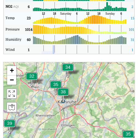
NO2
6
2
AQI
Temp
23
15
Pressure
1014
1014
Humidity
60
31
Wind
1
1
+
−