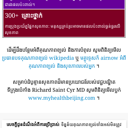
ជារងផលប៉ះពាល់។
300+
គ្រោះថ្នាក់
ការប្រុងប្រយ័ត្នផ្នែកសុខភាព: មនុស្សគ្រប់រូបអាចមានផលប៉ះពាល់ធ្ងន់ធ្ងរលើ
សុខភាព
ដើម្បីដឹងបន្ថែមអំពីគុណភាពខ្យល់ និងការបំពុល សូមពិនិត្យមើល
ប្រធានបទគុណភាពខ្យល់ wikipedia
ឬ
មគ្គុទ្ទេសក៍ airnow អំពី
គុណភាពខ្យល់ និងសុខភាពរបស់អ្នក
។
សម្រាប់ដំបូន្មានសុខភាពដ៏មានប្រយោជន៍របស់វេជ្ជបណ្ឌិត
ទីក្រុងប៉េកាំង Richard Saint Cyr MD សូមពិនិត្យមើលប្លក់
www.myhealthbeijing.com
។
សេចក្តីជូនដំណឹងអំពីការប្រើប្រាស់
: ទិន្នន័យគុណភាពខ្យល់ទាំងអស់មិនត្រូវ