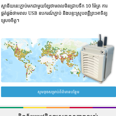
ស្ថានីយនេះភ្ជាប់មកជាមួយខ្សែថាមពលមិនជ្រាបទឹក 10 ម៉ែត្រ ការ
ផ្គត់ផ្គង់ថាមពល USB ឧបករណ៍ភ្ជាប់ និងបន្ទះស្រូបពន្លឺព្រះអាទិត្យ
ស្រេចចិត្ត។
សូមចុចសម្រាប់ព័ត៌មានបន្ថែម