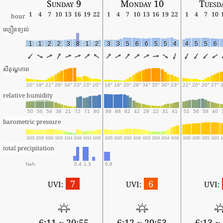
Sunday 9
Monday 10
Tuesd
1
4
7
10
13
16
19
22
1
4
7
10
13
16
19
22
1
4
7
10
hour
ល្បឿនខ្យល់
1
1
2
2
3
8
1
2
3
3
5
6
6
5
5
4
4
5
5
6
សីតុណ្ហភាព
20°
18°
21°
29°
34°
23°
23°
20°
18°
18°
20°
28°
34°
35°
30°
23°
21°
20°
20°
27°
relative humidity
50
56
54
36
21
72
71
80
89
88
82
42
29
22
31
41
51
56
58
40
barometric pressure
1015
1015
1016
1015
1014
1016
1014
1015
1015
1015
1016
1016
1015
1014
1014
1018
1020
1020
1021
1021
1
total precipitation
NaN
0.4
1.3
0.8
7
6
UVI:
UVI:
UVI:
6:11 ~ 20:55
6:12 ~ 20:53
6:13 ~