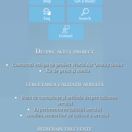
Map
Get a mask!
Faq
Search
Contact
Despre acest proiect
Contactați echipa de proiect World Air Quality Index
Kit de presă și media
cercetarea calitatii aerului
Baza de cunoștințe și articole despre calitatea
aerului
Experimentarea calității aerului
Analiza senzorilor de calitate a aerului
întrebări frecvente