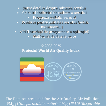
Sursa datelor despre calitatea aerului
Calculul indicelui de calitate a aerului
Prognoza calității aerului
Produse pentru calitatea aerului (măști,
monitoare...)
API (Interfață de programare a aplicației)
Platformă de date istorice
© 2008-2025
Proiectul World Air Quality Index
The Data sources used for the Air Quality, Air Pollution,
PM
(
fine particulate matter
), PM
(
PM10 (Respirable
2.5
10