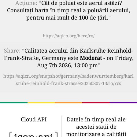
Acțiune: “
Cât de poluat este aerul astăzi?
Consultați harta în timp real a poluării aerului,
pentru mai mult de 100 de țări.
”
https://aqicn.org/here/ro/
Share
: “
Calitatea aerului din Karlsruhe Reinhold-
Frank-Straße, Germany este
Moderat
- on Friday,
Aug 7th 2026, 13:00 pm
”
https://aqicn.org/snapshot/germany/badenwurttemberg/karl
sruhe-reinhold-frank-strasse/20260807-13/ro/?cs
Cloud API
Datele în timp real ale
acestei stații de
monitorizare a calității