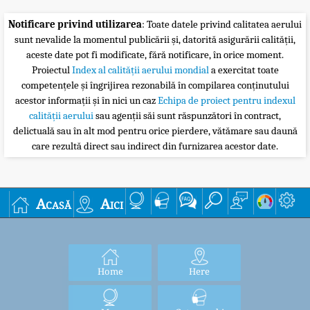
Notificare privind utilizarea
: Toate datele privind calitatea aerului
sunt nevalide la momentul publicării și, datorită asigurării calității,
aceste date pot fi modificate, fără notificare, în orice moment.
Proiectul
Index al calității aerului mondial
a exercitat toate
competențele și îngrijirea rezonabilă în compilarea conținutului
acestor informații și în nici un caz
Echipa de proiect pentru indexul
calității aerului
sau agenții săi sunt răspunzători în contract,
delictuală sau în alt mod pentru orice pierdere, vătămare sau daună
care rezultă direct sau indirect din furnizarea acestor date.
Acasă
Aici
Home
Here