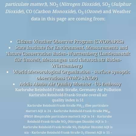
particulate matter)
), NO
(
Nitrogen Dioxide
), SO
(
Sulphur
2
2
Dioxide
), CO (
Carbon Monoxide
), O
(
Ozone
) and Weather
3
data in this page are coming from:
Citizen Weather Observer Program (CWOP/APRS)
State Institute for Environment, Measurements and
Nature Conservation Baden-Wurttemberg (Landesanstalt
für Umwelt, Messungen und Naturschutz Baden-
Württemberg)
World Meteorological Organization - surface synoptic
observations (WMO-SYNOP)
Addis Ababa Air Quality Monitor - US Embassy
Karlsruhe Reinhold-Frank-Straße, Germany Air Pollution
Karlsruhe Reinhold-Frank-Straße overall air
quality index is 51
Karlsruhe Reinhold-Frank-Straße PM
(fine particulate
2.5
matter) AQI is 24 - Karlsruhe Reinhold-Frank-Straße PM
10
(PM10 (Respirable particulate matter)) AQI is 14 - Karlsruhe
Reinhold-Frank-Straße NO
(Nitrogen Dioxide) AQI is 3 -
2
Karlsruhe Reinhold-Frank-Straße SO
(Sulphur Dioxide) AQI is
2
n/a - Karlsruhe Reinhold-Frank-Straße O
(Ozone) AQI is 51 -
3