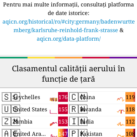
Pentru mai multe informații, consultați platforma
de date istorice:
aqicn.org/historical/ro/#city:germany/badenwurtte
mberg/karlsruhe-reinhold-frank-strasse
&
aqicn.org/data-platform/
Clasamentul calității aerului în
funcție de țară
🇸🇨
🇨🇳
176
119
Seychelles
China
🇺🇸
🇷🇼
155
118
United States
Rwanda
🇿🇲
🇮🇳
153
112
Zambia
India
🇦🇪
🇵🇰
147
108
United Arab Emirates
Pakistan