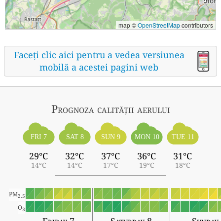
map ©
OpenStreetMap
contributors
Faceți clic aici pentru a vedea versiunea
mobilă a acestei pagini web
Prognoza calității aerului
FRI 7
SAT 8
SUN 9
MON 10
TUE 11
29°C
32°C
37°C
36°C
31°C
14°C
14°C
17°C
19°C
18°C
PM
2.5
O
3
Friday 7
Saturday 8
Sunday