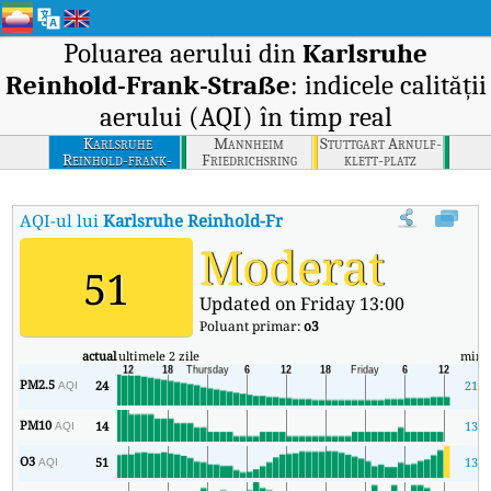
Poluarea aerului din
Karlsruhe
Reinhold-Frank-Straße
: indicele calității
aerului (AQI) în timp real
Karlsruhe
Mannheim
Stuttgart Arnulf-
Reinhold-frank-
Friedrichsring
klett-platz
strasse
AQI-ul lui
Karlsruhe Reinhold-Frank-Straße
:
Indicele calității
Moderat
51
Updated on Friday 13:00
Poluant primar:
o3
actual
ultimele 2 zile
min
PM2.5
24
21
AQI
PM10
14
13
AQI
O3
51
13
AQI