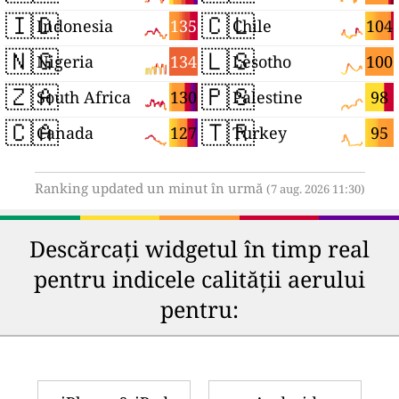
🇮🇩
🇨🇱
135
104
Indonesia
Chile
🇳🇬
🇱🇸
134
100
Nigeria
Lesotho
🇿🇦
🇵🇸
130
98
South Africa
Palestine
🇨🇦
🇹🇷
127
95
Canada
Turkey
Ranking updated un minut în urmă
(7 aug. 2026 11:30)
Descărcați widgetul în timp real
pentru indicele calității aerului
pentru: