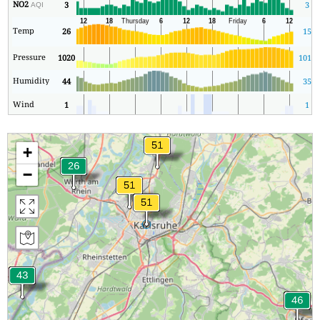
NO2
3
3
AQI
Temp
26
15
Pressure
1020
1013
Humidity
44
35
Wind
1
1
+
−