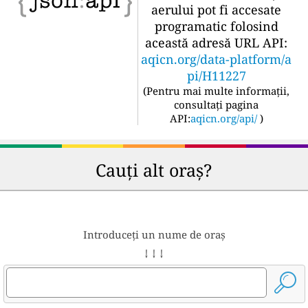
aerului pot fi accesate
programatic folosind
această adresă URL API:
aqicn.org/data-platform/a
pi/H11227
(
Pentru mai multe informații,
consultați pagina
API:
aqicn.org/api/
)
Cauți alt oraș?
Introduceți un nume de oraș
↓ ↓ ↓