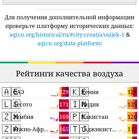
Для получения дополнительной информации
проверьте платформу исторических данных:
aqicn.org/historical/ru/#city:croatia/osijek-1
&
aqicn.org/data-platform/
Рейтинги качества воздуха
🇦🇪
🇰🇪
229
125
ОАЭ
Кения
🇱🇸
🇮🇳
171
125
Лесото
Индия
🇿🇲
🇵🇰
169
120
Замбия
Пакистан
🇿🇦
🇹🇯
165
117
Южно-Африканская Республика
Таджикистан