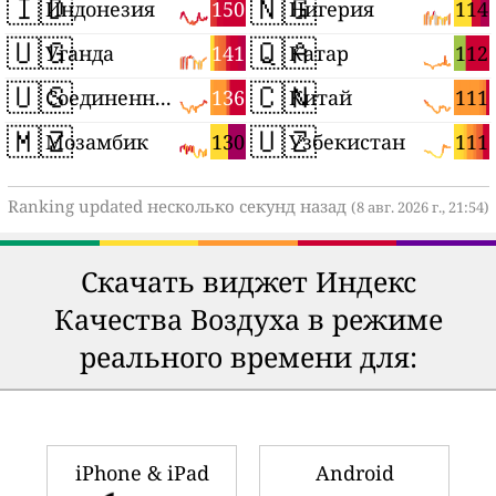
🇮🇩
🇳🇬
150
114
Индонезия
Нигерия
🇺🇬
🇶🇦
141
112
Уганда
Катар
🇺🇸
🇨🇳
136
111
Соединенные Штаты
Китай
🇲🇿
🇺🇿
130
111
Мозамбик
Узбекистан
Ranking updated несколько секунд назад
(8 авг. 2026 г., 21:54)
Скачать виджет Индекс
Качества Воздуха в режиме
реального времени для:
iPhone & iPad
Android