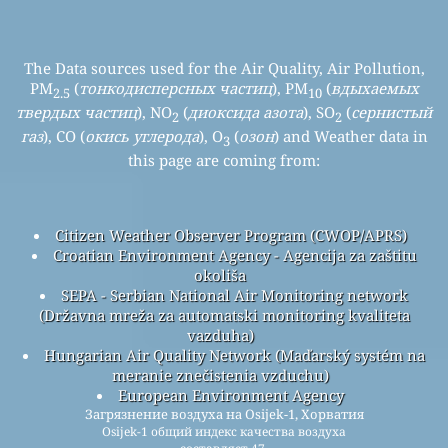
The Data sources used for the Air Quality, Air Pollution,
PM
(
тонкодисперсных частиц
), PM
(
вдыхаемых
2.5
10
твердых частиц
), NO
(
диоксида азота
), SO
(
сернистый
2
2
газ
), CO (
окись углерода
), O
(
озон
) and Weather data in
3
this page are coming from:
Citizen Weather Observer Program (CWOP/APRS)
Croatian Environment Agency - Agencija za zaštitu
okoliša
SEPA - Serbian National Air Monitoring network
(Državna mreža za automatski monitoring kvaliteta
vazduha)
Hungarian Air Quality Network (Maďarský systém na
meranie znečistenia vzduchu)
European Environment Agency
Загрязнение воздуха на Osijek-1, Хорватия
Osijek-1 общий индекс качества воздуха