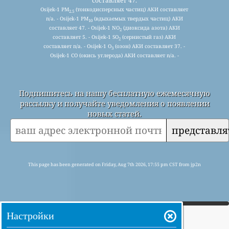
составляет 47.
Osijek-1 PM
(тонкодисперсных частиц) АКИ составляет
2.5
n/a. - Osijek-1 PM
(вдыхаемых твердых частиц) АКИ
10
составляет 47. - Osijek-1 NO
(диоксида азота) АКИ
2
составляет 5. - Osijek-1 SO
(сернистый газ) АКИ
2
составляет n/a. - Osijek-1 O
(озон) АКИ составляет 37. -
3
Osijek-1 CO (окись углерода) АКИ составляет n/a. -
Подпишитесь на нашу бесплатную ежемесячную
рассылку и получайте уведомления о появлении
новых статей.
представля
This page has been generated on Friday, Aug 7th 2026, 17:55 pm CST from jp2n
Настройки