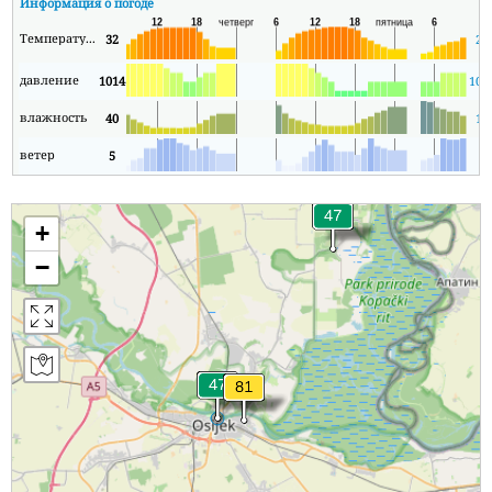
Информация о погоде
Температура
32
21
давление
1014
101
влажность
40
17
ветер
5
1
+
−