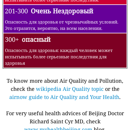
201-300
Очень Нездоровый
Опасность для здоровья от чрезвычайных условий.
Это отразится, вероятно, на всем населении.
300+
опасный
Опасность для здоровья: каждый человек может
испытывать более серьезные последствия для
здоровья
To know more about Air Quality and Pollution,
check the
wikipedia Air Quality topic
or the
airnow guide to Air Quality and Your Health
.
For very useful health advices of Beijing Doctor
Richard Saint Cyr MD, check
www.myhealthbeijing.com
blog.