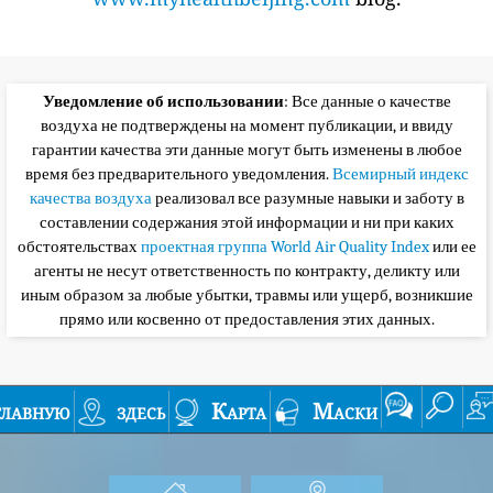
Уведомление об использовании
: Все данные о качестве
воздуха не подтверждены на момент публикации, и ввиду
гарантии качества эти данные могут быть изменены в любое
время без предварительного уведомления.
Всемирный индекс
качества воздуха
реализовал все разумные навыки и заботу в
составлении содержания этой информации и ни при каких
обстоятельствах
проектная группа World Air Quality Index
или ее
агенты не несут ответственность по контракту, деликту или
иным образом за любые убытки, травмы или ущерб, возникшие
прямо или косвенно от предоставления этих данных.
главную
здесь
Карта
Маски