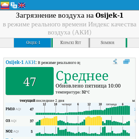
Загрязнение воздуха на
Osijek-1
в режиме реального времени Индекс качества
воздуха (АКИ)
Osijek-1
Kopacki Rit
Sombor
Osijek-1
АКИ
:
В режиме реального времени Индекс качества воздух
Среднее
47
Обновлено пятница 10:00
температура:
32
°C
текущий
последние 2 дня
ми
PM10
47
29
AQI
O3
37
17
AQI
NO2
5
2
AQI