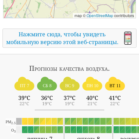
map ©
OpenStreetMap
contributors
Нажмите сюда, чтобы увидеть
мобильную версию этой веб-страницы.
Прогнозы
качества воздуха.
ПТ 7
СБ 8
ВС 9
ПН 10
ВТ 11
39°C
36°C
37°C
40°C
41°C
22°C
19°C
19°C
21°C
22°C
PM
2.5
O
3
пятница 7
суббота 8
воскрес