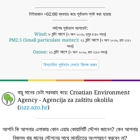
টাইমজোন +02:00 ব্যবহার করে পূর্বাভাস প্লট করা হয়েছে
সর্বশেষ পূর্বাভাস আপডেট:
Wind
: ৮ ঘন্টা আগে
[৭ আগ ২০২৬, দুপুর ৪:৪৮ সময়]
PM2.5 (Small particulate matter)
: ২১ ঘন্টা আগে
[৭ আগ ২০২৬, রাত ৩:৫১
সময়]
Ozone
: ২১ ঘন্টা আগে
[৭ আগ ২০২৬, রাত ৩:৫৩ সময়]
বিস্তারিত পূর্বাভাস দেখতে ক্লিক করুন
বায়ু মানের ডেটা সরবরাহ করে:
Croatian Environment
Agency - Agencija za zaštitu okoliša
(
iszz.azo.hr
)
আপনি কি আপনার এলাকায় কোন এয়ার কোয়ালিটি স্টেশন জানেন?
কেন আপনার
নিজস্ব বায়ু মানের স্টেশনের সাথে মানচিত্রে অংশগ্রহণ করবেন না?