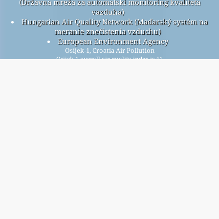
(Državna mreža za automatski monitoring kvaliteta
vazduha)
Hungarian Air Quality Network (Maďarský systém na
meranie znečistenia vzduchu)
European Environment Agency
Osijek-1, Croatia Air Pollution
Osijek-1 overall air quality index is 41
Osijek-1 PM
(fine particulate matter) AQI is n/a - Osijek-1
2.5
PM
(PM10 (Respirable particulate matter)) AQI is 41 -
10
Osijek-1 NO
(Nitrogen Dioxide) AQI is 5 - Osijek-1 SO
2
2
(Sulphur Dioxide) AQI is n/a - Osijek-1 O
(Ozone) AQI is 38 -
3
Osijek-1 CO (Carbon Monoxide) AQI is n/a -
আমাদের বিনামূল্যে মাসিক মেলিং তালিকার জন্য সাইন আপ করুন, এবং নতুন নিবন্ধ
উপলব্ধ হলে বিজ্ঞপ্তি পান।
জমা
This page has been generated on Saturday, Aug 8th 2026, 08:47 am CST from jp2n