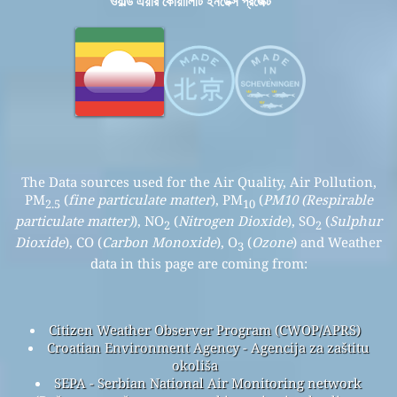
ওয়ার্ল্ড এয়ার কোয়ালিটি ইনডেক্স প্রজেক্ট
The Data sources used for the Air Quality, Air Pollution,
PM
(
fine particulate matter
), PM
(
PM10 (Respirable
2.5
10
particulate matter)
), NO
(
Nitrogen Dioxide
), SO
(
Sulphur
2
2
Dioxide
), CO (
Carbon Monoxide
), O
(
Ozone
) and Weather
3
data in this page are coming from:
Citizen Weather Observer Program (CWOP/APRS)
Croatian Environment Agency - Agencija za zaštitu
okoliša
SEPA - Serbian National Air Monitoring network