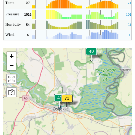
Temp
27
21
Pressure
1014
1012
Humidity
54
21
Wind
4
1
+
−