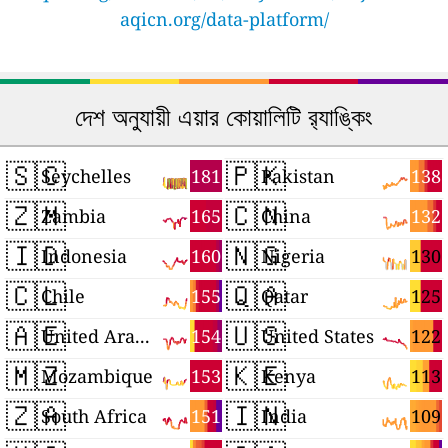
aqicn.org/data-platform/
দেশ অনুযায়ী এয়ার কোয়ালিটি র‍্যাঙ্কিং
🇸🇨
🇵🇰
181
138
Seychelles
Pakistan
🇿🇲
🇨🇳
165
132
Zambia
China
🇮🇩
🇳🇬
160
130
Indonesia
Nigeria
🇨🇱
🇶🇦
155
125
Chile
Qatar
🇦🇪
🇺🇸
154
122
United Arab Emirates
United States
🇲🇿
🇰🇪
153
113
Mozambique
Kenya
🇿🇦
🇮🇳
151
109
South Africa
India