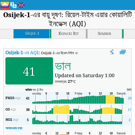
Osijek-1
-এর বায়ু দূষণ: রিয়েল-টাইম এয়ার কোয়ালিটি
ইনডেক্স (AQI)
Osijek-1
Kopacki Rit
Sombor
Osijek-1
-এর AQI
:
Osijek-1-এর রিয়েল-টাইম এয়ার কোয়ালিটি ইনডেক্স (AQI)।
ভাল
41
Updated on Saturday 1:00
তাপমাত্রা:
27
°C
বর্তমান
গত 2 দিন
মিনিট
স
PM10
41
29
AQI
O3
38
17
AQI
NO2
5
2
AQI
আবহাওয়ার তথ্য