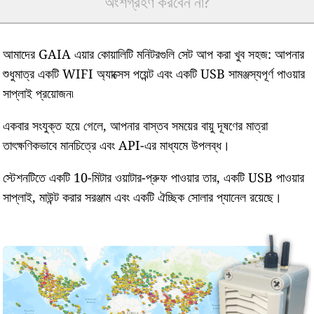
অংশগ্রহণ করবেন না?
আমাদের GAIA এয়ার কোয়ালিটি মনিটরগুলি সেট আপ করা খুব সহজ: আপনার
শুধুমাত্র একটি WIFI অ্যাক্সেস পয়েন্ট এবং একটি USB সামঞ্জস্যপূর্ণ পাওয়ার
সাপ্লাই প্রয়োজন৷
একবার সংযুক্ত হয়ে গেলে, আপনার বাস্তব সময়ের বায়ু দূষণের মাত্রা
তাৎক্ষণিকভাবে মানচিত্রে এবং API-এর মাধ্যমে উপলব্ধ।
স্টেশনটিতে একটি 10-মিটার ওয়াটার-প্রুফ পাওয়ার তার, একটি USB পাওয়ার
সাপ্লাই, মাউন্ট করার সরঞ্জাম এবং একটি ঐচ্ছিক সোলার প্যানেল রয়েছে।