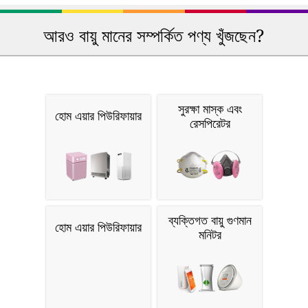
আরও বায়ু মানের সম্পর্কিত পণ্য খুঁজছেন?
সুরক্ষা মাস্ক এবং
হোম এয়ার পিউরিফায়ার
রেসপিরেটর
ব্যক্তিগত বায়ু গুণমান
হোম এয়ার পিউরিফায়ার
মনিটর