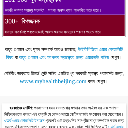
জরুরি অবস্থা স্বাস্থ্য সতর্কতা। সমগ্র জনসংখ্যার প্রভাবিত হতে পারে।
300+
বিপজ্জনক
স্বাস্থ্য সতর্কতা: প্রত্যেকেরই আরও গুরুতর স্বাস্থ্যের প্রভাব পড়তে পারে
বায়ুর গুণমান এবং দূষণ সম্পর্কে আরও জানতে,
উইকিপিডিয়া এয়ার কোয়ালিটি
বিষয়
বা
বায়ুর গুণমান এবং আপনার স্বাস্থ্যের জন্য এয়ারনাউ গাইড
দেখুন।
বেইজিং ডাক্তার রিচার্ড সেন্ট সাইর এমডির খুব দরকারী স্বাস্থ্য পরামর্শের জন্য,
www.myhealthbeijing.com
ব্লগ দেখুন।
ব্যবহারের নোটিশ
: প্রকাশনার সময় সমস্ত বায়ু গুণমান তথ্য অ-বৈধ হয় এবং গুণমান
নিশ্চিতকরণের কারণে এই তথ্যটি যে কোনও সময়ে নোটিশ ছাড়াই সংশোধন করা যেতে পারে।
ওয়ার্ল্ড এয়ার কোয়ালিটি ইনডেক্স
প্রকল্পটি এই তথ্যগুলির সামগ্রীর মধ্যে কম্পাইল করার জন্য
সমস্ত যুক্তিসঙ্গত দক্ষতা ও যত্ন ব্যবহার করেছে এবং কোনও পরিস্থিতিতে এটি
ওয়ার্ল্ড এয়ার