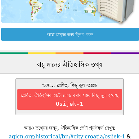
আরো তথ্যের জন্য ক্লিক করুন
বায়ু মানের ঐতিহাসিক তথ্য
ওহো... দুঃখিত, কিছু ভুল হয়েছে
দুঃখিত, ঐতিহাসিক ডেটা লোড করার সময় কিছু ভুল হয়েছে
Osijek-1
আরও তথ্যের জন্য, ঐতিহাসিক ডেটা প্ল্যাটফর্ম দেখুন:
aqicn.org/historical/bn/#city:croatia/osijek-1
&