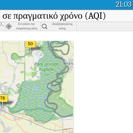
21:03
α σε πραγματικό χρόνο (AQI)
.,
Εντοπίστε την
Αναζήτηση άλλης
πλησιέστερη πόλη
πόλης