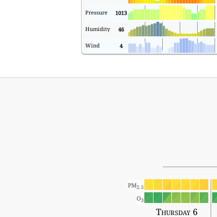
Pressure
1013
Humidity
46
Wind
4
PM
2.5
O
3
Thursday 6