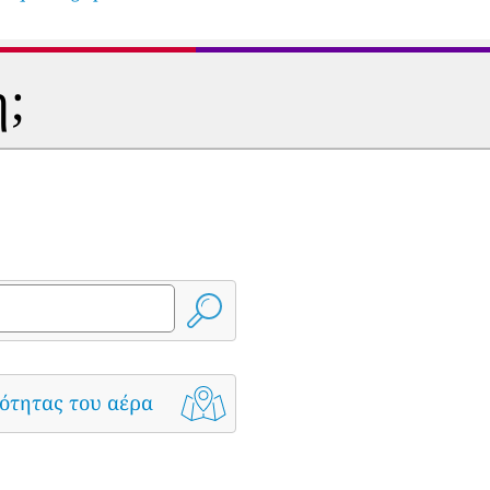
η;
ότητας του αέρα