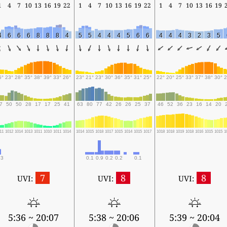
1
4
7
10
13
16
19
22
1
4
7
10
13
16
19
22
1
4
7
10
13
16
19
4
6
6
6
8
8
8
4
5
5
4
4
4
5
6
6
4
4
4
3
2
3
5
5°
23°
28°
35°
38°
39°
33°
26°
23°
21°
23°
30°
36°
35°
31°
25°
22°
20°
25°
33°
37°
38°
30°
2
7
50
50
28
17
17
25
41
63
80
77
42
26
26
25
37
46
52
36
23
16
14
20
11
1012
1014
1013
1011
1010
1011
1014
1014
1015
1018
1017
1015
1014
1015
1017
1018
1018
1019
1018
1016
1015
1015
1
.3
0.1
0.9
0.2
0.2
0.1
7
8
8
UVI:
UVI:
UVI:
5:36 ~ 20:07
5:38 ~ 20:06
5:39 ~ 20:04