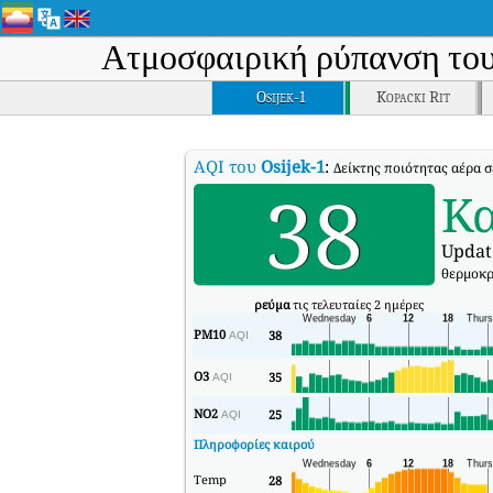
Ατμοσφαιρική ρύπανση το
Osijek-1
Kopacki Rit
AQI του
Osijek-1
:
Δείκτης ποιότητας αέρα σ
38
Κ
Updat
θερμοκρ
ρεύμα
τις τελευταίες 2 ημέρες
PM10
38
AQI
O3
35
AQI
NO2
25
AQI
Πληροφορίες καιρού
Temp
28