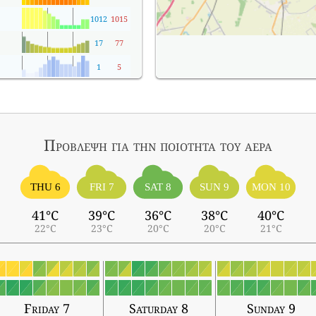
1012
1015
17
77
1
5
Πρόβλεψη για την ποιότητα του αέρα
THU 6
FRI 7
SAT 8
SUN 9
MON 10
41°C
39°C
36°C
38°C
40°C
22°C
23°C
20°C
20°C
21°C
Friday 7
Saturday 8
Sunday 9