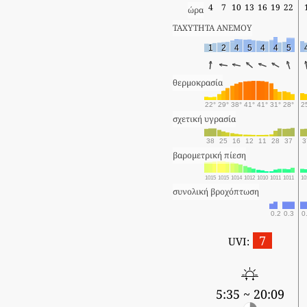
4
7
10
13
16
19
22
ώρα
ΤΑΧΥΤΗΤΑ ΑΝΕΜΟΥ
1
2
4
5
4
4
5
θερμοκρασία
22°
29°
38°
41°
41°
31°
28°
2
σχετική υγρασία
38
25
16
12
11
28
37
3
βαρομετρική πίεση
1015
1015
1014
1012
1010
1011
1011
10
συνολική βροχόπτωση
0.2
0.3
0
7
UVI:
5:35 ~ 20:09