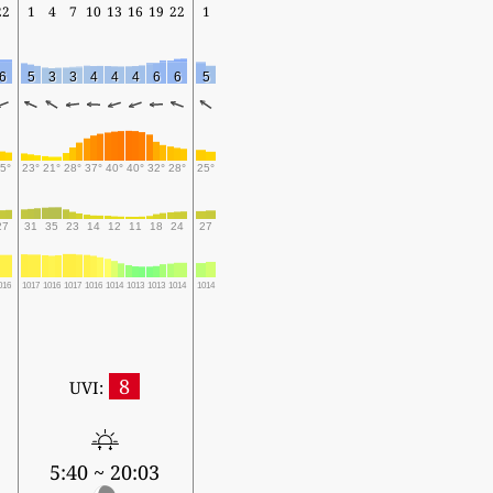
22
1
4
7
10
13
16
19
22
1
6
5
3
3
4
4
4
6
6
5
5°
23°
21°
28°
37°
40°
40°
32°
28°
25°
27
31
35
23
14
12
11
18
24
27
016
1017
1016
1017
1016
1014
1013
1013
1014
1014
8
UVI:
5:40 ~ 20:03