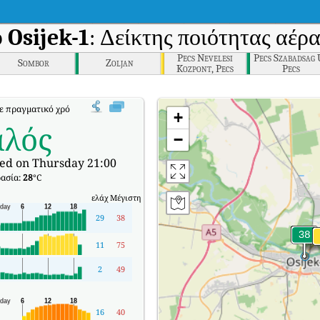
υ
Osijek-1
: Δείκτης ποιότητας αέρ
Pecs Nevelesi
Pecs Szabadsag U
Sombor
Zoljan
Kozpont, Pecs
Pecs
ε πραγματικό χρόνο (AQI) της Osijek-1.
+
αλός
−
ed on Thursday 21:00
ασία:
28
°C
ελάχ
Μέγιστη
29
38
11
75
2
49
16
40