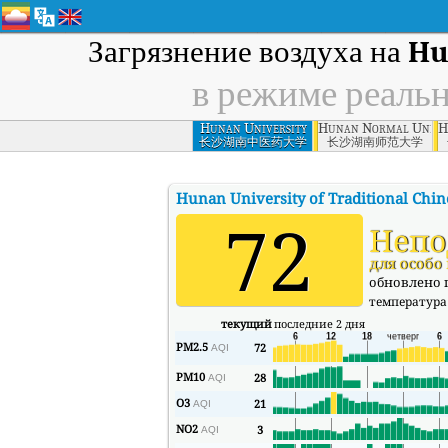
Загрязнение воздуха на
Hu
в режиме реаль
Hunan University
Hunan Normal Univer
H
of Traditional
长沙湖南中医药大学
长沙湖南师范大学
Chinese Medicine,
Changsha
Hunan University of Traditional Chi
72
Непо
для особо
обновлено п
температура
текущий
последние 2 дня
PM2.5
72
AQI
PM10
28
AQI
O3
21
AQI
NO2
3
AQI