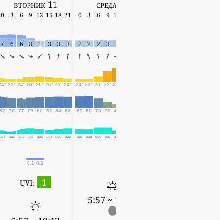
вторник 11
среда 12
четверг 13
0
3
6
9
12
15
18
21
0
3
6
9
12
15
18
21
0
3
6
9
12
15
18
7
6
6
3
1
3
3
3
2
2
2
3
3
2
2
1
2
2
2
2
4
6
3
24°
23°
24°
26°
26°
26°
25°
24°
24°
23°
26°
32°
36°
36°
30°
28°
28°
27°
27°
33°
36°
32°
27°
82
76
77
79
80
82
84
83
85
86
76
59
49
50
68
72
74
77
76
48
38
50
62
997
996
998
998
998
997
998
998
998
998
999
999
997
996
997
999
999
998
999
1000
998
997
998
0.1
0.1
0.3
0.1
0.3
1
UVI:
5:57 ~ 19:12
5:58 ~ 19:11