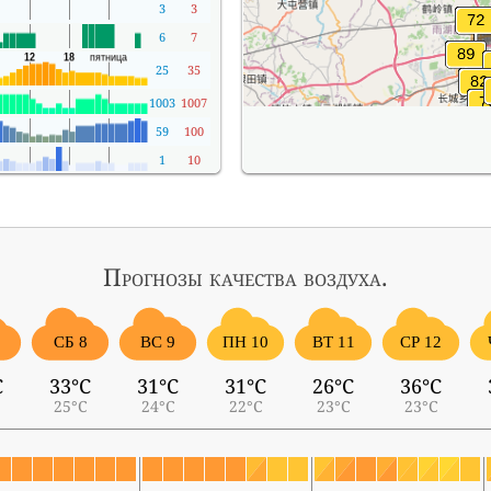
3
3
6
7
25
35
1003
1007
59
100
1
10
Прогнозы
качества воздуха.
7
СБ 8
ВС 9
ПН 10
ВТ 11
СР 12
C
33°C
31°C
31°C
26°C
36°C
25°C
24°C
22°C
23°C
23°C