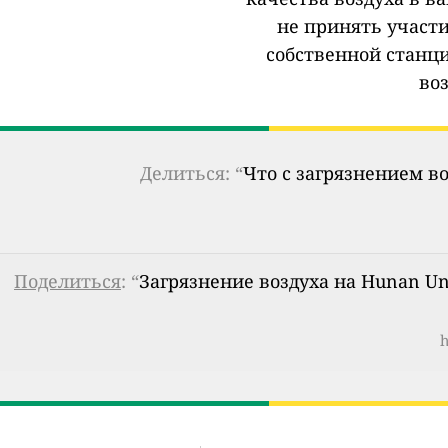
не принять участи
собственной станц
во
Делиться: “
Что с загрязнением в
Поделиться
: “
Загрязнение воздуха на Hunan Uni
h