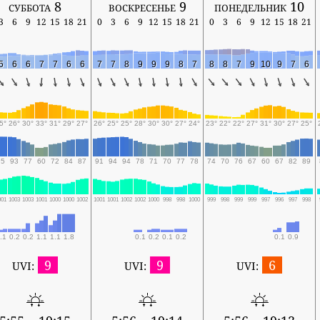
суббота 8
воскресенье 9
понедельник 10
3
6
9
12
15
18
21
0
3
6
9
12
15
18
21
0
3
6
9
12
15
18
21
5
6
6
7
7
6
6
7
7
8
9
9
9
8
7
8
8
7
9
10
9
7
6
5°
26°
30°
33°
31°
29°
27°
26°
25°
25°
28°
30°
30°
27°
24°
23°
22°
22°
27°
31°
30°
27°
25°
95
93
77
60
72
84
87
91
94
94
78
71
70
77
78
74
70
76
67
60
67
82
89
001
1003
1003
1001
1000
1000
1002
1001
1001
1002
1002
1000
998
998
1000
999
998
999
999
997
996
997
998
.1
0.2
0.2
1.1
1.1
1.8
0.1
0.2
0.1
0.2
0.1
0.9
9
9
6
UVI:
UVI:
UVI: