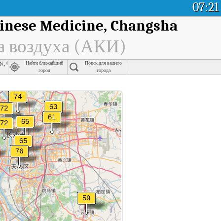
07:21
hinese Medicine, Changsha
а воздуха (АКИ)
on, Changsha
Найти ближайший
Поиск для вашего
город
города
ачества воздуха (АКИ).