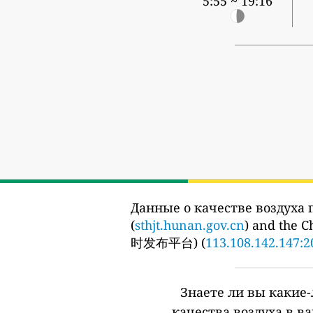
5:55 ~ 19:16
Данные о качестве воздуха 
(
sthjt.hunan.gov.cn
) and the 
时发布平台) (
113.108.142.147:2
Знаете ли вы какие
качества воздуха в в