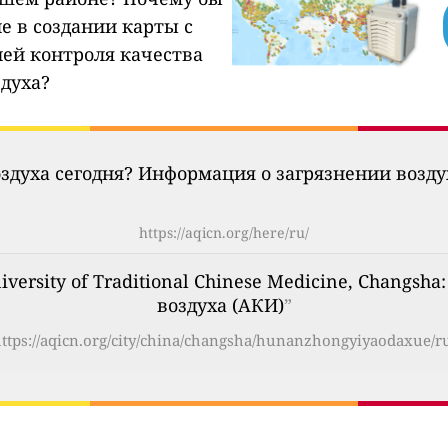
е в создании карты с
ией контроля качества
здуха?
оздуха сегодня? Информация о загрязнении возд
https://aqicn.org/here/ru/
versity of Traditional Chinese Medicine, Changs
воздуха (АКИ)
”
ttps://aqicn.org/city/china/changsha/hunanzhongyiyaodaxue/r