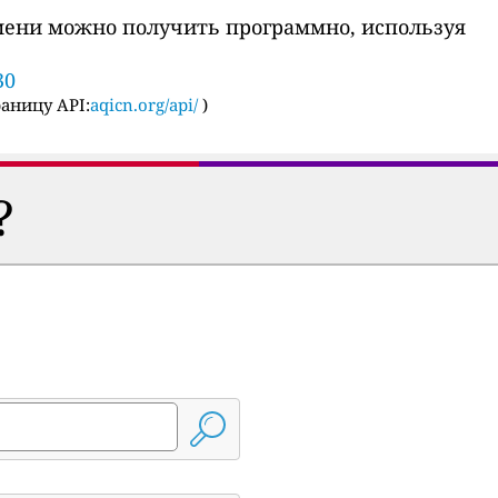
мени можно получить программно, используя
30
аницу API:
aqicn.org/api/
)
?