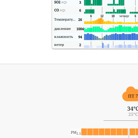
SO2
3
AQI
CO
6
AQI
Температура
26
давление
1004
влажность
94
ветер
2
ПТ 
34°
25°C
PM
2.5