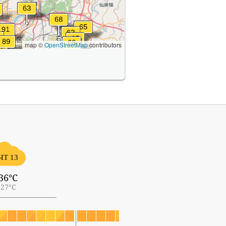
map ©
OpenStreetMap
contributors
ЧТ 13
36°C
27°C