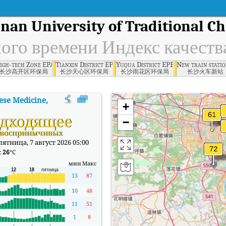
nan University of Traditional C
ного времени Индекс качеств
sity, Changsha
igh-tech Zone EPA, Changsha
Tianxin District EPB, Changsha
Yuqua District EPB, Changsha
New train stati
长沙高开区环保局
长沙天心区环保局
长沙雨花区环保局
长沙火车新站
nese Medicine, Changsha
АКИ
:
В режиме реального времени Индекс к
+
дходящее
−
 восприимчивых
ятница, 7 август 2026 05:00
:
26
°C
мин
Макс
13
87
10
48
11
51
1
8