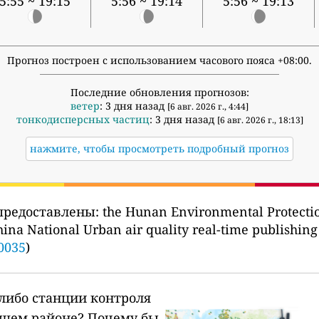
5:55 ~ 19:15
5:56 ~ 19:14
5:56 ~ 19:13
Прогноз построен с использованием часового пояса +08:00.
Последние обновления прогнозов:
ветер
: 3 дня назад
[6 авг. 2026 г., 4:44]
тонкодисперсных частиц
: 3 дня назад
[6 авг. 2026 г., 18:13]
нажмите, чтобы просмотреть подробный прогноз
предоставлены:
the Hunan Environmental Prote
China National Urban air quality real-time pub
0035
)
-либо станции контроля
ашем районе?
Почему бы