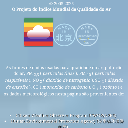
© 2008-2025
O Projeto do Índice Mundial de Qualidade do Ar
As fontes de dados usadas para qualidade do ar, poluição
do ar, PM
(
partículas finas
), PM
(
partículas
2,5
10
respiráveis
), NO
(
dióxido de nitrogênio
), SO
(
dióxido
2
2
de enxofre
), CO (
monóxido de carbono
), O
(
ozônio
) e
3
os dados meteorológicos nesta página são provenientes de:
Citizen Weather Observer Program (CWOP/APRS)
Hunan Environmental Protection Agency (湖南省环境保
护厅)