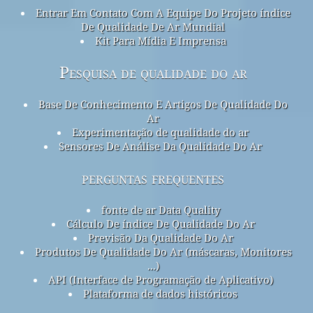
Entrar Em Contato Com A Equipe Do Projeto índice
De Qualidade De Ar Mundial
Kit Para Mídia E Imprensa
Pesquisa de qualidade do ar
Base De Conhecimento E Artigos De Qualidade Do
Ar
Experimentação de qualidade do ar
Sensores De Análise Da Qualidade Do Ar
perguntas frequentes
fonte de ar Data Quality
Cálculo De índice De Qualidade Do Ar
Previsão Da Qualidade Do Ar
Produtos De Qualidade Do Ar (máscaras, Monitores
...)
API (Interface de Programação de Aplicativo)
Plataforma de dados históricos