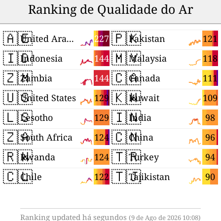
Ranking de Qualidade do Ar
🇦🇪
🇵🇰
227
121
United Arab Emirates
Pakistan
🇮🇩
🇲🇾
144
118
Indonesia
Malaysia
🇿🇲
🇨🇦
144
111
Zambia
Canada
🇺🇸
🇰🇼
129
109
United States
Kuwait
🇱🇸
🇮🇳
129
98
Lesotho
India
🇿🇦
🇨🇳
124
96
South Africa
China
🇷🇼
🇹🇷
124
94
Rwanda
Turkey
🇨🇱
🇹🇯
122
90
Chile
Tajikistan
Ranking updated há segundos
(9 de Ago de 2026 10:08)