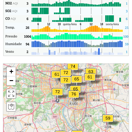
NO2
3
1
AQI
SO2
3
3
AQI
CO
6
6
AQI
Temp.
26
25
Pressão
1004
1003
Humidade
94
59
Vento
2
1
+
−