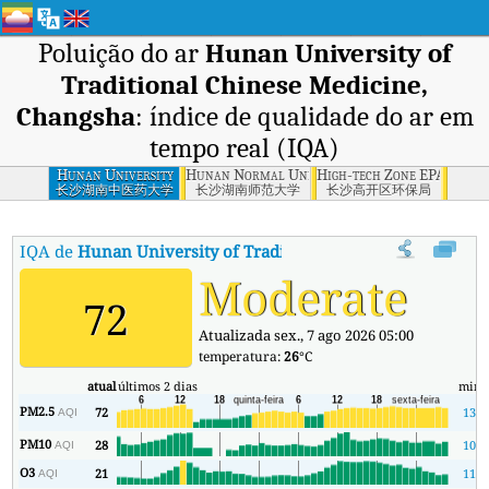
Poluição do ar
Hunan University of
Traditional Chinese Medicine,
Changsha
: índice de qualidade do ar em
tempo real (IQA)
Hunan University
Hunan Normal University, Changsha
High-tech Zone EPA, Chan
of Traditional
长沙湖南中医药大学
长沙湖南师范大学
长沙高开区环保局
Chinese Medicine,
Changsha
IQA de
Hunan University of Traditional Chinese Medicine,
Moderate
72
Atualizada sex., 7 ago 2026 05:00
temperatura:
26
°C
atual
últimos 2 dias
min
PM2.5
72
13
AQI
PM10
28
10
AQI
O3
21
11
AQI