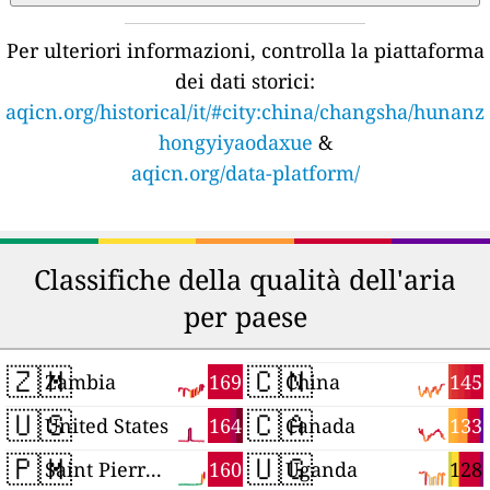
Per ulteriori informazioni, controlla la piattaforma
dei dati storici:
aqicn.org/historical/it/#city:china/changsha/hunanz
hongyiyaodaxue
&
aqicn.org/data-platform/
Classifiche della qualità dell'aria
per paese
🇿🇲
🇨🇳
169
145
Zambia
China
🇺🇸
🇨🇦
164
133
United States
Canada
🇵🇲
🇺🇬
160
128
Saint Pierre and Miquelon
Uganda