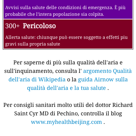
Avvisi sulla salute delle condizioni di emergenza. È più
probabile che l'intera popolazione sia colpita.
300+
Pericoloso
Allerta salute: chiunque può essere soggetto a effetti piu
gravi sulla propria salute
Per saperne di più sulla qualità dell'aria e
sull'inquinamento, consulta l'
argomento Qualità
dell'aria di Wikipedia
o la
guida Airnow sulla
qualità dell'aria e la tua salute
.
Per consigli sanitari molto utili del dottor Richard
Saint Cyr MD di Pechino, controlla il blog
www.myhealthbeijing.com
.