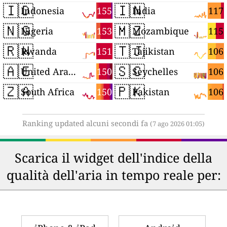
🇮🇩
🇮🇳
155
117
Indonesia
India
🇳🇬
🇲🇿
153
115
Nigeria
Mozambique
🇷🇼
🇹🇯
151
106
Rwanda
Tajikistan
🇦🇪
🇸🇨
150
106
United Arab Emirates
Seychelles
🇿🇦
🇵🇰
150
106
South Africa
Pakistan
Ranking updated alcuni secondi fa
(7 ago 2026 01:05)
Scarica il widget dell'indice della
qualità dell'aria in tempo reale per: