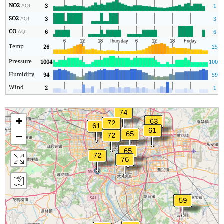
NO2
3
1
AQI
SO2
3
3
AQI
CO
6
6
AQI
Temp
26
25
Pressure
1004
1003
Humidity
94
59
Wind
2
1
+
−