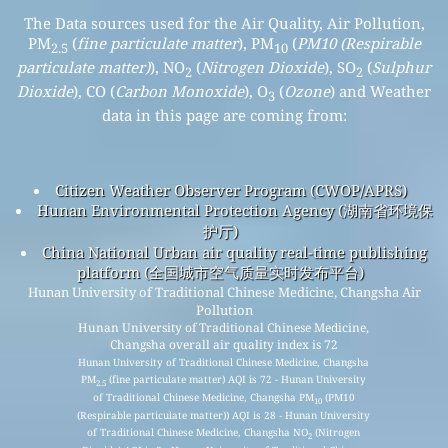
The Data sources used for the Air Quality, Air Pollution,
PM
(
fine particulate matter
), PM
(
PM10 (Respirable
2.5
10
particulate matter)
), NO
(
Nitrogen Dioxide
), SO
(
Sulphur
2
2
Dioxide
), CO (
Carbon Monoxide
), O
(
Ozone
) and Weather
3
data in this page are coming from:
Citizen Weather Observer Program (CWOP/APRS)
Hunan Environmental Protection Agency (湖南省环境保
护厅)
China National Urban air quality real-time publishing
platform (全国城市空气质量实时发布平台)
Hunan University of Traditional Chinese Medicine, Changsha Air
Pollution
Hunan University of Traditional Chinese Medicine,
Changsha overall air quality index is 72
Hunan University of Traditional Chinese Medicine, Changsha
PM
(fine particulate matter) AQI is 72 - Hunan University
2.5
of Traditional Chinese Medicine, Changsha PM
(PM10
10
(Respirable particulate matter)) AQI is 28 - Hunan University
of Traditional Chinese Medicine, Changsha NO
(Nitrogen
2