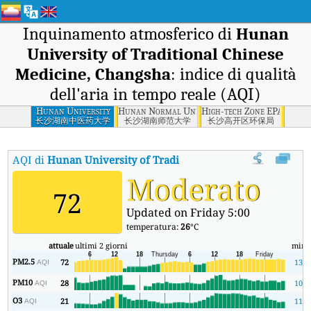
Inquinamento atmosferico di
Hunan
University of Traditional Chinese
Medicine, Changsha
: indice di qualità
dell'aria in tempo reale (AQI)
Hunan University
Hunan Normal University, Changsha
High-tech Zone EPA, Chan
of Traditional
长沙湖南中医药大学
长沙湖南师范大学
长沙高开区环保局
Chinese Medicine,
Changsha
AQI di
Hunan University of Traditional Chinese Medicine,
Moderato
72
Updated on Friday 5:00
temperatura:
26
°C
attuale
ultimi 2 giorni
min
PM2.5
72
13
AQI
PM10
28
10
AQI
O3
21
11
AQI