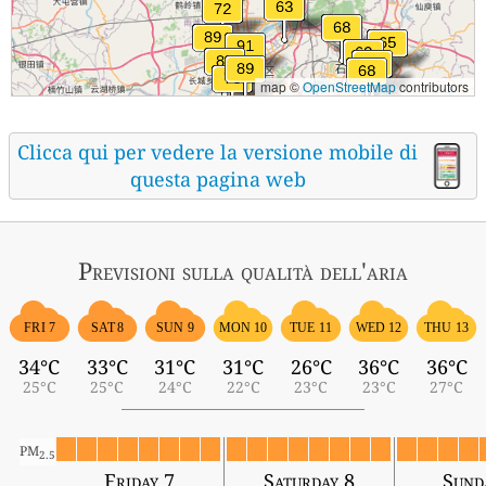
map ©
OpenStreetMap
contributors
Clicca qui per vedere la versione mobile di
questa pagina web
Previsioni sulla qualità dell'aria
FRI 7
SAT 8
SUN 9
MON 10
TUE 11
WED 12
THU 13
34°C
33°C
31°C
31°C
26°C
36°C
36°C
25°C
25°C
24°C
22°C
23°C
23°C
27°C
PM
2.5
Friday 7
Saturday 8
Sund