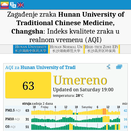
Zagađenje zraka
Hunan University of
Traditional Chinese Medicine,
Changsha
: Indeks kvalitete zraka u
realnom vremenu (AQI)
Hunan University
Hunan Normal University, Changsha
High-tech Zone EPA, Chan
of Traditional
长沙湖南中医药大学
长沙湖南师范大学
长沙高开区环保局
Chinese Medicine,
Changsha
AQI za
Hunan University of Traditional Chinese Medicine,
Umereno
63
Updated on Saturday 19:00
temperatura:
28
°C
struja
zadnja 2 dana
min
PM2.5
63
42
AQI
PM10
31
16
AQI
O3
51
19
AQI