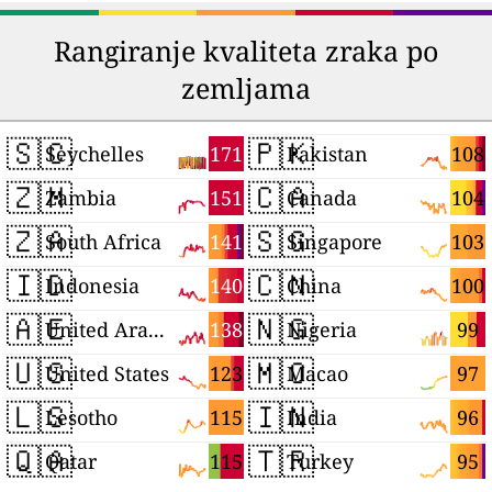
Rangiranje kvaliteta zraka po
zemljama
🇸🇨
🇵🇰
171
108
Seychelles
Pakistan
🇿🇲
🇨🇦
151
104
Zambia
Canada
🇿🇦
🇸🇬
141
103
South Africa
Singapore
🇮🇩
🇨🇳
140
100
Indonesia
China
🇦🇪
🇳🇬
138
99
United Arab Emirates
Nigeria
🇺🇸
🇲🇴
123
97
United States
Macao
🇱🇸
🇮🇳
115
96
Lesotho
India
🇶🇦
🇹🇷
115
95
Qatar
Turkey