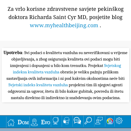
Za vrlo korisne zdravstvene savjete pekinškog
doktora Richarda Saint Cyr MD, posjetite blog
www.myhealthbeijing.com
.
Upotreba
: Svi podaci o kvalitetu vazduha su neverifikovani u vrijeme
objavljivanja, a zbog osiguranja kvaliteta ovi podaci mogu biti
izmjenjeni i dopunjeni u bilo kom trenutku. Projekat
Svjetskog
indeksa kvaliteta vazduha
obratio je veliku pažnju prilikom
sastavljanja ovih informacija i ni pod kakvim okolnostima neće biti
Svjetski indeks kvaliteta vazduha
projektni tim ili njegovi agenti
odgovorni za ugovor, štetu ili bilo kakav gubitak, povredu ili štetu
nastalu direktno ili indirektno iz snabdevanja ovim podacima.
Dom
Evo