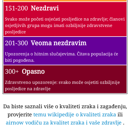
151-200
Nezdravi
Svako može početi osjećati posljedice na zdravlje; članovi
osjetljivih grupa mogu imati ozbiljnije zdravstvene
posljedice
201-300
Veoma nezdravim
Upozorenja o hitnim slučajevima. Čitava populacija će
biti pogođena.
300+
Opasno
Zdravstveno upozorenje: svako može osjetiti ozbiljnije
posljedice na zdravlje
Da biste saznali više o kvaliteti zraka i zagađenju,
provjerite
temu wikipedije o kvaliteti zraka
ili
airnow vodiču za kvalitet zraka i vaše zdravlje
.