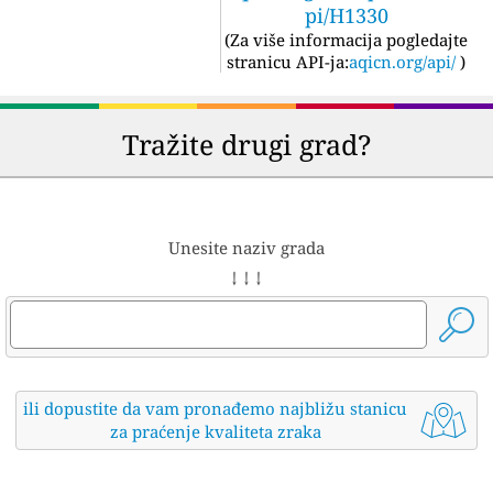
pi/H1330
(
Za više informacija pogledajte
stranicu API-ja:
aqicn.org/api/
)
Tražite drugi grad?
Unesite naziv grada
↓ ↓ ↓
ili dopustite da vam pronađemo najbližu stanicu
za praćenje kvaliteta zraka