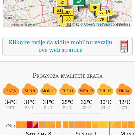
map ©
OpenStreetMap
contributors
Kliknite ovdje da vidite mobilnu verziju
ove web stranice
Prognoza kvalitete zraka
SAT 8
SUN 9
MON 10
TUE 11
WED 12
THU 13
FRI 14
34°C
31°C
31°C
25°C
32°C
30°C
32°C
25°C
25°C
22°C
22°C
23°C
24°C
22°C
PM
2.5
Saturday 8
Sunday 9
Monda