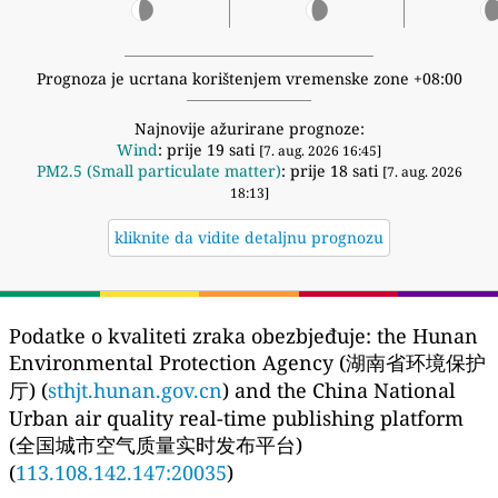
Prognoza je ucrtana korištenjem vremenske zone +08:00
Najnovije ažurirane prognoze:
Wind
: prije 19 sati
[7. aug. 2026 16:45]
PM2.5 (Small particulate matter)
: prije 18 sati
[7. aug. 2026
18:13]
kliknite da vidite detaljnu prognozu
Podatke o kvaliteti zraka obezbjeđuje:
the Hunan
Environmental Protection Agency (湖南省环境保护
厅) (
sthjt.hunan.gov.cn
) and the China National
Urban air quality real-time publishing platform
(全国城市空气质量实时发布平台)
(
113.108.142.147:20035
)