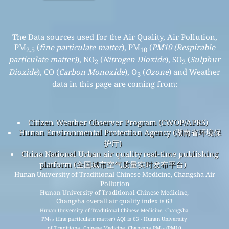
The Data sources used for the Air Quality, Air Pollution,
PM
(
fine particulate matter
), PM
(
PM10 (Respirable
2.5
10
particulate matter)
), NO
(
Nitrogen Dioxide
), SO
(
Sulphur
2
2
Dioxide
), CO (
Carbon Monoxide
), O
(
Ozone
) and Weather
3
data in this page are coming from:
Citizen Weather Observer Program (CWOP/APRS)
Hunan Environmental Protection Agency (湖南省环境保
护厅)
China National Urban air quality real-time publishing
platform (全国城市空气质量实时发布平台)
Hunan University of Traditional Chinese Medicine, Changsha Air
Pollution
Hunan University of Traditional Chinese Medicine,
Changsha overall air quality index is 63
Hunan University of Traditional Chinese Medicine, Changsha
PM
(fine particulate matter) AQI is 63 - Hunan University
2.5
of Traditional Chinese Medicine, Changsha PM
(PM10