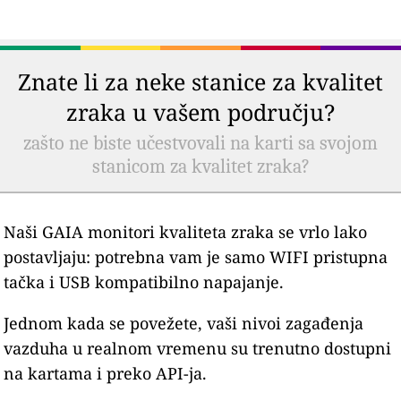
Znate li za neke stanice za kvalitet
zraka u vašem području?
zašto ne biste učestvovali na karti sa svojom
stanicom za kvalitet zraka?
Naši GAIA monitori kvaliteta zraka se vrlo lako
postavljaju: potrebna vam je samo WIFI pristupna
tačka i USB kompatibilno napajanje.
Jednom kada se povežete, vaši nivoi zagađenja
vazduha u realnom vremenu su trenutno dostupni
na kartama i preko API-ja.