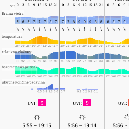
0
3
6
9
12
15
18
21
0
3
6
9
12
15
18
21
0
3
6
9
sat
Brzina vjetra
5
6
6
7
7
7
8
7
7
7
8
9
9
9
8
8
8
8
7
9
temperatura
26°
26°
26°
30°
34°
32°
29°
27°
25°
25°
25°
28°
29°
31°
28°
26°
24°
23°
22°
27°
relativna vlažnost
92
92
92
74
59
68
82
90
93
95
95
82
75
68
78
83
86
78
79
69
barometarski pritisak
1004
1003
1004
1004
1002
1001
1001
1003
1002
1002
1003
1003
1002
1000
1000
1002
1001
1000
1001
1001
ukupne količine padavina
0.5
0.8
3.3
0.6
0.7
0.1
0.2
0.1
0.1
9
9
UVI:
UVI:
UVI:
5:55 ~ 19:15
5:56 ~ 19:14
5:56 ~