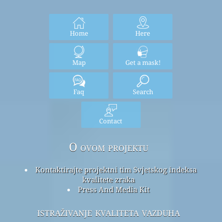
Home
Here
Map
Get a mask!
Faq
Search
Contact
O ovom projektu
Kontaktirajte projektni tim Svjetskog indeksa
kvalitete zraka
Press And Media Kit
istraživanje kvaliteta vazduha