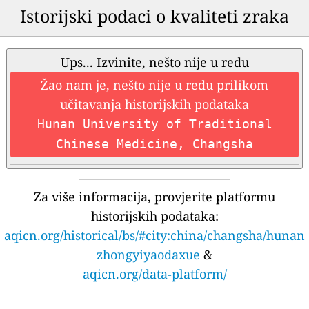
Istorijski podaci o kvaliteti zraka
Ups... Izvinite, nešto nije u redu
Žao nam je, nešto nije u redu prilikom
učitavanja historijskih podataka
Hunan University of Traditional
Chinese Medicine, Changsha
Za više informacija, provjerite platformu
historijskih podataka:
aqicn.org/historical/bs/#city:china/changsha/hunan
zhongyiyaodaxue
&
aqicn.org/data-platform/