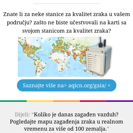
Znate li za neke stanice za kvalitet zraka u vašem
području?
zašto ne biste učestvovali na karti sa
svojom stanicom za kvalitet zraka?
Saznajte više na
> aqicn.org/gaia/ <
Dijeli: “
Koliko je danas zagađen vazduh?
Pogledajte mapu zagađenja zraka u realnom
vremenu za više od 100 zemalja.
”