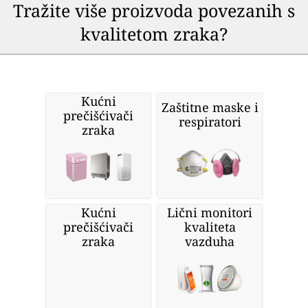
Tražite više proizvoda povezanih s
kvalitetom zraka?
Kućni
Zaštitne maske i
prečišćivači
respiratori
zraka
Kućni
Lični monitori
prečišćivači
kvaliteta
zraka
vazduha