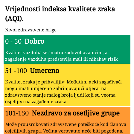
Vrijednosti indeksa kvalitete zraka
(AQI).
Nivoi zdravstvene brige
0 - 50
Dobro
Kvalitet vazduha se smatra zadovoljavajućim, a
zagađenje vazduha predstavlja mali ili nikakav rizik
51 -100
Umereno
Kvalitet zraka je prihvatljiv; Međutim, neki zagađivači
mogu imati umjereno zabrinjavajući utjecaj na
zdravstveno stanje malog broja ljudi koji su veoma
osjetljivi na zagađenje zraka.
101-150
Nezdravo za osetljive grupe
Može prouzrokovati zdravstvene poteškoće kod članova
osjetljivih grupa. Većina verovatno neće biti pogođena.