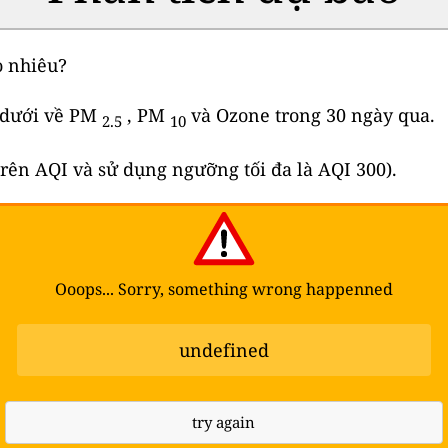
o nhiêu?
 dưới về PM
, PM
và Ozone trong 30 ngày qua.
2.5
10
 trên AQI và sử dụng ngưỡng tối đa là AQI 300).
Ooops... Sorry, something wrong happenned
undefined
try again