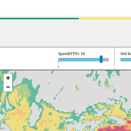
Speed(FPS): 18
thứ b
1
+
−