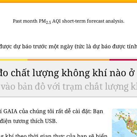
Past month PM
AQI short-term forecast analysis.
2.5
u được dự báo trước một ngày (tức là dự báo được tí
 đo chất lượng không khí nào 
 vào bản đồ với trạm chất lượng k
í GAIA của chúng tôi rất dễ cài đặt: Bạn
điện tương thích USB.
 khí theo thời gian thực của bạn sẽ hiển