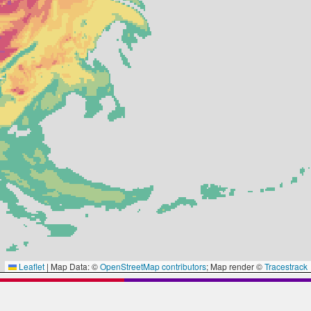
Leaflet
|
Map Data: ©
OpenStreetMap contributors
; Map render ©
Tracestrack