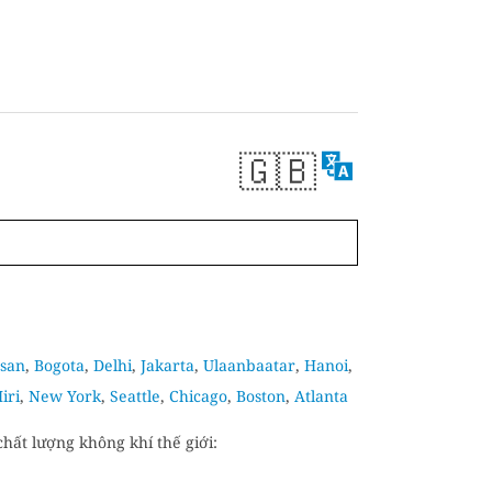
🇬🇧
san
,
Bogota
,
Delhi
,
Jakarta
,
Ulaanbaatar
,
Hanoi
,
iri
,
New York
,
Seattle
,
Chicago
,
Boston
,
Atlanta
hất lượng không khí thế giới: