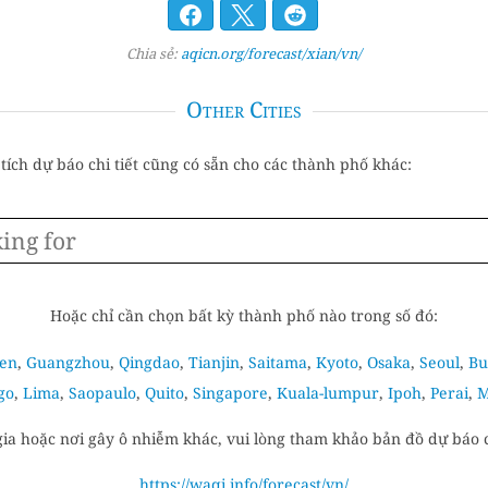
Chia sẻ:
aqicn.org/forecast/xian/vn/
Other Cities
tích dự báo chi tiết cũng có sẵn cho các thành phố khác:
Hoặc chỉ cần chọn bất kỳ thành phố nào trong số đó:
en
,
Guangzhou
,
Qingdao
,
Tianjin
,
Saitama
,
Kyoto
,
Osaka
,
Seoul
,
Bu
go
,
Lima
,
Saopaulo
,
Quito
,
Singapore
,
Kuala-lumpur
,
Ipoh
,
Perai
,
M
gia hoặc nơi gây ô nhiễm khác, vui lòng tham khảo bản đồ dự báo c
https://waqi.info/forecast/vn/