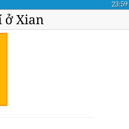
23:59
 ở Xian