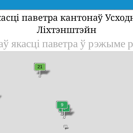
асці паветра кантонаў Усхо
Ліхтэнштэйн
аў якасці паветра ў рэжыме р