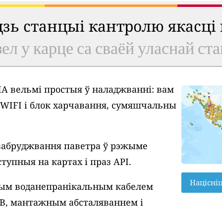
удзь станцыі кантролю якасці
ел у карце са сваёй уласнай ст
A вельмі простыя ў наладжванні: вам
у WIFI і блок харчавання, сумяшчальны
забруджвання паветра ў рэжыме
тупныя на картах і праз API.
Націсні
вым воданепранікальным кабелем
SB, мантажным абсталяваннем і