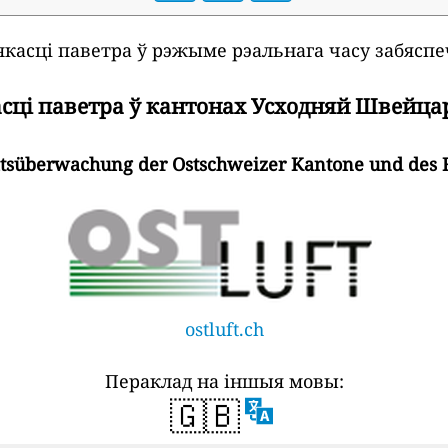
якасці паветра ў рэжыме рэальнага часу забяспе
сці паветра ў кантонах Усходняй Швейца
ätsüberwachung der Ostschweizer Kantone und des 
ostluft.ch
Пераклад на іншыя мовы:
🇬🇧