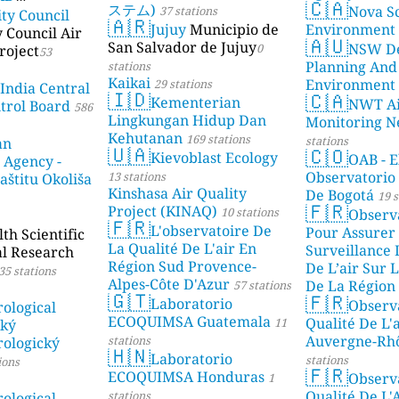
🇨🇦
ステム)
Nova Sc
37 stations
ity Council
23 stations
🇦🇷
Jujuy
Municipio de
Environment
y Council Air
🇦🇺
San Salvador de Jujuy
NSW De
0
roject
53
Planning And
stations
Kaikai
Environment
29 stations
 India Central
🇮🇩
🇨🇦
Kementerian
NWT Ai
ntrol Board
586
Lingkungan Hidup Dan
Monitoring N
Kehutanan
169 stations
stations
an
🇺🇦
🇨🇴
Kievoblast Ecology
OAB - E
 Agency -
Observatorio
13 stations
aštitu Okoliša
Kinshasa Air Quality
De Bogotá
19 s
🇫🇷
Project (KINAQ)
10 stations
Observ
🇫🇷
L'observatoire De
Pour Assurer
h Scientific
La Qualité De L'air En
Surveillance 
al Research
Région Sud Provence-
De L’air Sur L
35 stations
Alpes-Côte D'Azur
De La Région 
57 stations
🇬🇹
🇫🇷
Laboratorio
Observ
stations
ological
ECOQUIMSA Guatemala
Qualité De L'
11
ský
Auvergne-Rh
stations
ologický
🇭🇳
Laboratorio
stations
ions
🇫🇷
ECOQUIMSA Honduras
Observ
1
Qualité De L'
stations
ological