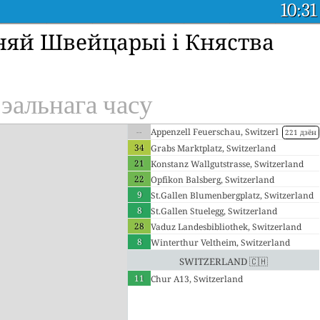
10:31
дняй Швейцарыі і Княства
эальнага часу
--
Appenzell Feuerschau, Switzerl
221 дзён
and
34
Grabs Marktplatz, Switzerland
21
Konstanz Wallgutstrasse, Switzerland
22
Opfikon Balsberg, Switzerland
9
St.Gallen Blumenbergplatz, Switzerland
8
St.Gallen Stuelegg, Switzerland
28
Vaduz Landesbibliothek, Switzerland
8
Winterthur Veltheim, Switzerland
Switzerland 🇨🇭
11
Chur A13, Switzerland