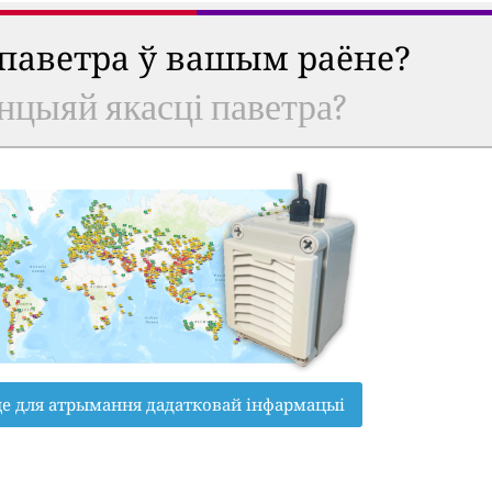
 паветра ў вашым раёне?
анцыяй якасці паветра?
це для атрымання дадатковай інфармацыі