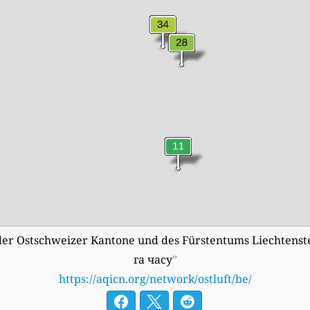
der Ostschweizer Kantone und des Fürstentums Liechten
га часу
”
https://aqicn.org/network/ostluft/be/