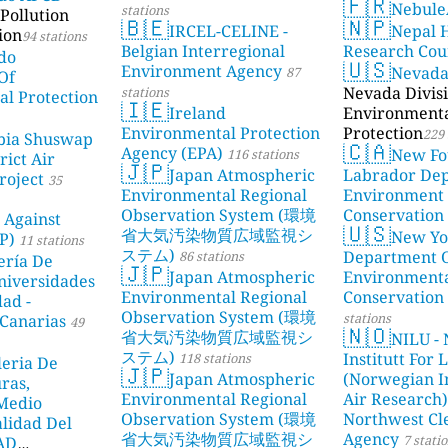
🇫🇷
Nebule
stations
Pollution
🇧🇪
🇳🇵
IRCEL-CELINE -
Nepal 
ion
94 stations
Belgian Interregional
Research Cou
do
🇺🇸
Environment Agency
Nevad
87
Of
Nevada Divisi
stations
l Protection
🇮🇪
Ireland
Environment
Environmental Protection
Protection
229 
bia Shuswap
🇨🇦
Agency (EPA)
New Fo
116 stations
rict Air
🇯🇵
Japan Atmospheric
Labrador De
roject
35
Environmental Regional
Environment
Observation System (環境
Conservation
 Against
🇺🇸
省大気汚染物質広域監視シ
New Yo
P)
11 stations
ステム)
Department 
86 stations
ería De
🇯🇵
Japan Atmospheric
Environment
niversidades
Environmental Regional
Conservation
dad -
Observation System (環境
stations
Canarias
49
🇳🇴
省大気汚染物質広域監視シ
NILU - 
ステム)
Institutt For 
118 stations
leria De
🇯🇵
Japan Atmospheric
(Norwegian In
ras,
Environmental Regional
Air Research)
 Medio
Observation System (環境
Northwest Cl
lidad Del
省大気汚染物質広域監視シ
Agency
7 stati
DAD