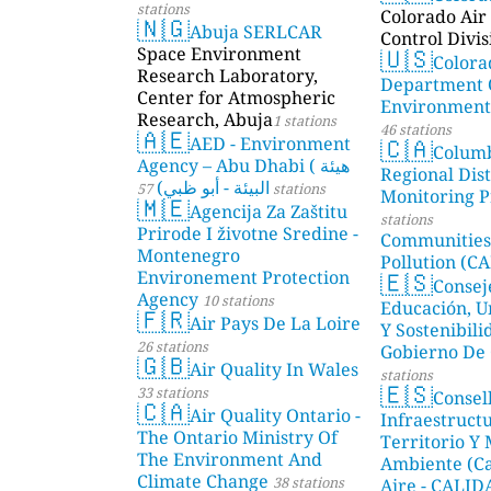
stations
Colorado Air 
🇳🇬
Abuja SERLCAR
Control Divis
🇺🇸
Space Environment
Colora
Research Laboratory,
Department 
Center for Atmospheric
Environmenta
Research, Abuja
1 stations
46 stations
🇦🇪
🇨🇦
AED - Environment
Colum
Agency – Abu Dhabi ( هيئة
Regional Dist
البيئة - أبو ظبي)
57 stations
Monitoring P
🇲🇪
Agencija Za Zaštitu
stations
Prirode I životne Sredine -
Communities
Montenegro
Pollution (CA
🇪🇸
Environement Protection
Consej
Agency
10 stations
Educación, U
🇫🇷
Air Pays De La Loire
Y Sostenibili
26 stations
Gobierno De 
🇬🇧
Air Quality In Wales
stations
🇪🇸
33 stations
Consel
🇨🇦
Air Quality Ontario -
Infraestructu
The Ontario Ministry Of
Territorio Y
The Environment And
Ambiente (Ca
Climate Change
38 stations
Aire - CALI