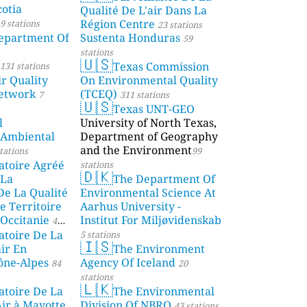
otia
Qualité De L'air Dans La
Région Centre
9 stations
23 stations
partment Of
Sustenta Honduras
59
stations
🇺🇸
Texas Commission
131 stations
r Quality
On Environmental Quality
etwork
(TCEQ)
7
311 stations
🇺🇸
Texas UNT-GEO
l
University of North Texas,
 Ambiental
Department of Geography
and the Environment
tations
99
atoire Agréé
stations
🇩🇰
 La
The Department Of
De La Qualité
Environmental Science At
e Territoire
Aarhus University -
Occitanie
Institut For Miljøvidenskab
44
atoire De La
5 stations
🇮🇸
air En
The Environment
ône-Alpes
Agency Of Iceland
84
20
stations
🇱🇰
atoire De La
The Environmental
Air à Mayotte
Division Of NBRO
43 stations