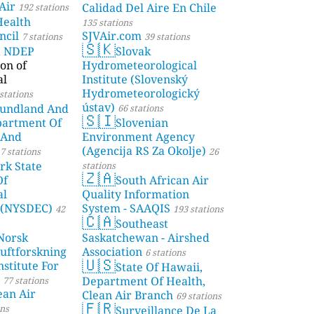
Air
Calidad Del Aire En Chile
192 stations
Health
135 stations
ncil
SJVAir.com
7 stations
39 stations
🇸🇰
a NDEP
Slovak
on of
Hydrometeorological
al
Institute (Slovenský
Hydrometeorologický
stations
ústav)
undland And
66 stations
🇸🇮
partment Of
Slovenian
 And
Environment Agency
(Agencija RS Za Okolje)
7 stations
26
rk State
stations
🇿🇦
Of
South African Air
al
Quality Information
 (NYSDEC)
System - SAAQIS
42
193 stations
🇨🇦
Southeast
Norsk
Saskatchewan - Airshed
Luftforskning
Association
6 stations
🇺🇸
stitute For
State Of Hawaii,
Department Of Health,
77 stations
ean Air
Clean Air Branch
69 stations
🇫🇷
ons
Surveillance De La