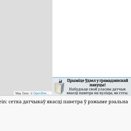
Прыміце ўдзел у грамадзянскай
навуцы!
Набудзьце свой уласны датчык
якасці паветра на вуліцы, як гэты.
Map Data: ©
OpenStreetMap contributors
; Map render ©
Tracestrack
stein: сетка датчыкаў якасці паветра ў рэжыме рэальна