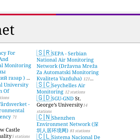
et
🇸🇷
ncy For
SEPA - Serbian
 And
National Air Monitoring
l Monitoring
Network (Državna Mreža
чны
Za Automatski Monitoring
й газар )
Kvaliteta Vazduha)
21
121
🇸🇨
l University
Seychelles Air
stations
n Of
Monitoring
12 stations
🇬🇩
tions
SGU-GND
St.
årdsverket -
George’s University
14
ronmental
stations
🇨🇳
gency
71
Shenzhen
Environment Network (深
w Castle
圳人居环境网)
81 stations
🇨🇱
ality
5 stations
Sistema Nacional De