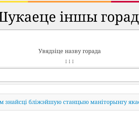
Шукаеце іншы горад
Увядзіце назву горада
↓ ↓ ↓
ам знайсці бліжэйшую станцыю маніторынгу яка