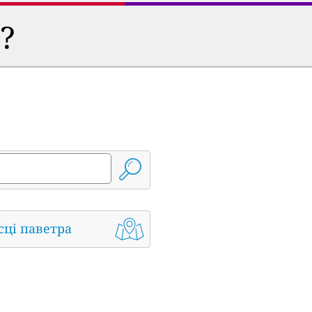
?
сці паветра