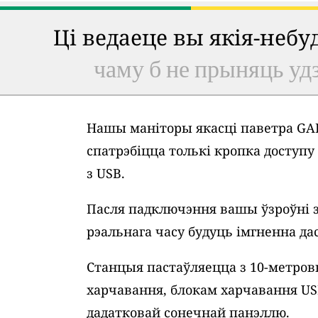
Ці ведаеце вы якія-неб
чаму б не прыняць удз
Нашы маніторы якасці паветра GAI
спатрэбіцца толькі кропка доступ
з USB.
Пасля падключэння вашы ўзроўні 
рэальнага часу будуць імгненна дас
Станцыя пастаўляецца з 10-метро
харчавання, блокам харчавання U
дадатковай сонечнай панэллю.