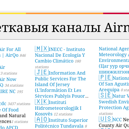
еткавыя каналы Airn
🇲🇽
National Age
ir For All
INECC - Instituto
Meteorology
s | AirQo
Nacional De Ecología Y
846
Environmenta
Cambio Climático
180
(Цаг уур ор
Air
stations
🇯🇪
шинжилгээни
Information And
3 stations
🇵🇪
Nationa
stations
Public Services For The
Air Now
Of San Agusti
Island Of Jersey
K)
34 stations
Arequipa
(L'înformâtion Et Les
0 sta
AIRE NC
195
🇸🇪
Sèrvices Publyis Pouor
Natur V
🇽🇰
I'Île Dé Jèrri)
Swedish Envi
Instituti
2 stations
cdc
3437 stations
Protection A
Hidrometeorologjik I
e Of Food
Kosovës
stations
12 stations
 and Natural
🇺🇸
🇦🇴
NCC
Ne
Instituto Superior
ences
1 stations
County Air Qu
Politécnico Tundavala
8
ado APCD