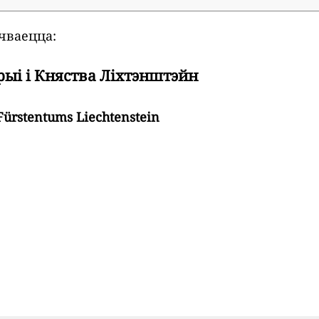
чваецца:
рыі і Княства Ліхтэнштэйн
Fürstentums Liechtenstein