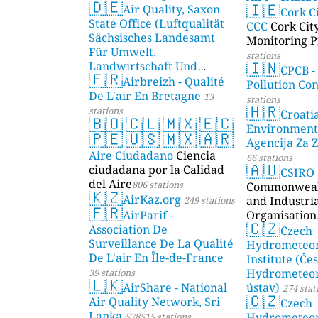
🇩🇪
🇮🇪
Air Quality, Saxon
AMBIENTAL)
Cork C
State Office (Luftqualität
CCC
Cork Cit
Sächsisches Landesamt
Monitoring P
Für Umwelt,
stations
🇮🇳
Landwirtschaft Und
CPCB -
🇫🇷
Geologie)
Airbreizh - Qualité
50 stations
Pollution Co
De L'air En Bretagne
13
stations
🇭🇷
stations
Croati
🇧🇴
🇨🇱
🇲🇽
🇪🇨
Environment
🇵🇪
🇺🇸
🇲🇽
🇦🇷
Agencija Za Z
Aire Ciudadano
Ciencia
66 stations
🇦🇺
ciudadana por la Calidad
CSIRO
del Aire
806 stations
Commonwealt
🇰🇿
AirKaz.org
and Industri
249 stations
🇫🇷
AirParif -
Organisation
🇨🇿
Association De
Czech
Surveillance De La Qualité
Hydrometeor
De L'air En Île-de-France
Institute (Če
Hydrometeor
39 stations
🇱🇰
AirShare - National
ústav)
274 stat
🇨🇿
Air Quality Network, Sri
Czech
Lanka
Hydrometeor
578515 stations