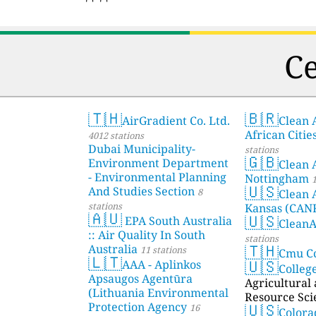
С
🇹🇭
🇧🇷
AirGradient Co. Ltd.
Clean A
African Citie
4012 stations
Dubai Municipality-
stations
🇬🇧
Environment Department
Clean 
- Environmental Planning
Nottingham
1
🇺🇸
And Studies Section
8
Clean 
stations
Kansas (CAN
🇦🇺
🇺🇸
EPA South Australia
Clean
:: Air Quality In South
stations
🇹🇭
Australia
11 stations
Cmu C
🇱🇹
🇺🇸
AAA - Aplinkos
Colleg
Apsaugos Agentūra
Agricultural
(Lithuania Environmental
Resource Sci
🇺🇸
Protection Agency
16
Color