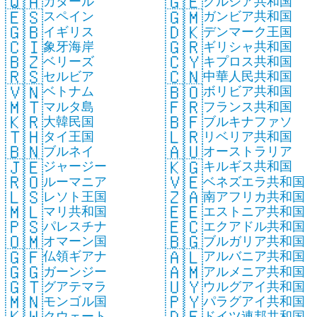
🇶🇦
🇬🇪
カタール
グルジア共和国
🇪🇸
🇬🇲
スペイン
ガンビア共和国
🇬🇧
🇩🇰
イギリス
デンマーク王国
🇨🇮
🇬🇷
象牙海岸
ギリシャ共和国
🇧🇿
🇨🇾
ベリーズ
キプロス共和国
🇷🇸
🇨🇳
セルビア
中華人民共和国
🇻🇳
🇧🇴
ベトナム
ボリビア共和国
🇲🇹
🇫🇷
マルタ島
フランス共和国
🇰🇷
🇧🇫
大韓民国
ブルキナファソ
🇹🇭
🇱🇷
タイ王国
リベリア共和国
🇧🇳
🇦🇺
ブルネイ
オーストラリア
🇯🇪
🇰🇬
ジャージー
キルギス共和国
🇷🇴
🇻🇪
ルーマニア
ベネズエラ共和国
🇱🇸
🇿🇦
レソト王国
南アフリカ共和国
🇲🇱
🇪🇪
マリ共和国
エストニア共和国
🇵🇸
🇪🇨
パレスチナ
エクアドル共和国
🇴🇲
🇧🇬
オマーン国
ブルガリア共和国
🇬🇫
🇦🇱
仏領ギアナ
アルバニア共和国
🇬🇬
🇦🇲
ガーンジー
アルメニア共和国
🇬🇹
🇺🇾
グアテマラ
ウルグアイ共和国
🇲🇳
🇵🇾
モンゴル国
パラグアイ共和国
🇰🇼
🇩🇪
クウェート
ドイツ連邦共和国