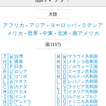
大陸
アフリカ
-
アジア
-
ヨーロッパ
-
ラテンア
メリカ
-
世界
-
中東
-
北米
-
南アメリカ
国
(157)
🇹🇼
🇲🇼
台灣
マラウイ共和国
🇭🇰
🇲🇽
香港
メキシコ合衆国
🇯🇵
🇳🇴
日本
ノルウェー王国
🇷🇺
🇸🇩
ロシア
スーダン共和国
🇽🇰
🇲🇩
コソボ
モルドバ共和国
🇱🇦
🇱🇧
ラオス
レバノン共和国
🇨🇦
🇱🇻
カナダ
ラトビア共和国
🇲🇴
🇮🇹
マカオ
イタリア共和国
🇮🇳
🇱🇺
インド
ルクセンブルク
🇦🇩
🇩🇴
アンドラ
ドミニカ共和国