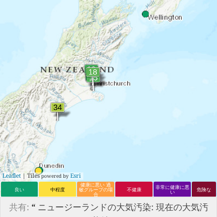
Leaflet
| Tiles
Esri
powered by
健康に悪い 過
非常に健康に悪
良い
中程度
敏グループの場
不健康
危険な
い
合
共有:
“
ニュージーランドの大気汚染: 現在の大気汚