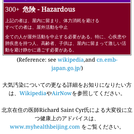
300+
危険 - Hazardous
上記の者は、屋内に留まり、体力消耗を避ける
すべての者は、屋外活動を中止
全ての人が屋外活動を中止する必要がある。特に、心疾患や
肺疾患を持つ人、高齢者、子供は、屋内に留まって激しい活
動を避け静かに過ごす必要がある。
(Reference: see
wikipedia
,and
cn.emb-
japan.go.jp/
)
大気汚染についての更なる詳細をお知りになりたい方
は、
Wikipedia
や
AirNow
を参照してください。
北京在住の医師Richard Saint Cyr氏による大変役に立
つ健康上のアドバイスは、
www.myhealthbeijing.com
をご覧ください。