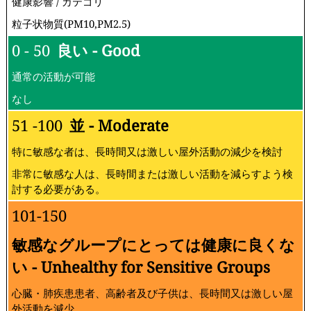
健康影響 / カテゴリ
粒子状物質(PM10,PM2.5)
0 - 50
良い - Good
通常の活動が可能
なし
51 -100
並 - Moderate
特に敏感な者は、長時間又は激しい屋外活動の減少を検討
非常に敏感な人は、長時間または激しい活動を減らすよう検
討する必要がある。
101-150
敏感なグループにとっては健康に良くな
い - Unhealthy for Sensitive Groups
心臓・肺疾患患者、高齢者及び子供は、長時間又は激しい屋
外活動を減少