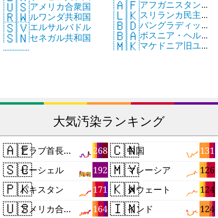
🇦🇫
🇺🇸
アフガニスタン・
ミクロン島
アメリカ合衆国
🇱🇰
🇷🇼
スリランカ民主社
イスラム国
ルワンダ共和国
🇧🇩
🇸🇻
バングラディッシ
会主義共和国
エルサルバドル
🇧🇦
🇸🇳
ボスニア・ヘルツ
ュ人民共和国
セネガル共和国
🇲🇰
マケドニア旧ユー
ェゴビナ共和国
ゴスラビア共和国
大気汚染ランキング
🇦🇪
🇨🇳
268
131
アラブ首長国連邦
中国
🇸🇨
🇲🇾
192
126
セーシェル
マレーシア
🇵🇰
🇰🇼
171
124
パキスタン
クウェート
🇺🇸
🇮🇳
164
124
アメリカ合衆国
インド