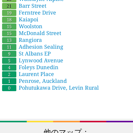
Barr Street
21
Ferntree Drive
19
Kaiapoi
18
Woolston
15
McDonald Street
15
Rangiora
13
Adhesion Sealing
11
St Albans EP
9
Lynwood Avenue
5
Foleys Dunedin
4
Laurent Place
2
Penrose, Auckland
1
Pohutukawa Drive, Levin Rural
0
他のマップ：