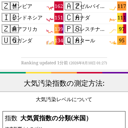
🇿🇲
🇦🇿
162
117
ザンビア
アゼルバイジャン
🇮🇩
🇨🇦
151
111
インドネシア
カナダ
🇿🇦
🇵🇸
139
97
南アフリカ
パレスチナ自治区
🇺🇬
🇶🇦
134
95
ウガンダ
カタール
Ranking updated 1分前
(2026年8月10日 01:27)
大気汚染指数の測定方法:
大気汚染レベルについて
指数
大気質指数の分類(米国）