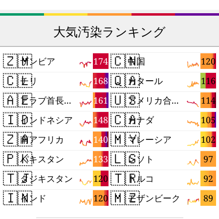
大気汚染ランキング
🇿🇲
🇨🇳
174
120
ザンビア
中国
🇨🇱
🇶🇦
168
116
チリ
カタール
🇦🇪
🇺🇸
161
114
アラブ首長国連邦
アメリカ合衆国
🇮🇩
🇨🇦
148
105
インドネシア
カナダ
🇿🇦
🇲🇾
140
102
南アフリカ
マレーシア
🇵🇰
🇱🇸
133
97
パキスタン
レソト
🇹🇯
🇹🇷
120
92
タジキスタン
トルコ
🇮🇳
🇲🇿
120
89
インド
モザンビーク