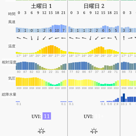
土曜日 1
日曜日 2
0
3
6
9
12
15
18
21
0
3
6
9
12
15
18
21
0
3
時間
風速
3
1
0
1
2
6
10
7
3
1
1
2
2
6
5
5
3
3
温度
17°
16°
16°
20°
26°
30°
27°
20°
18°
17°
16°
20°
26°
26°
23°
20°
17°
17°
1
相対湿度
80
87
82
63
33
22
31
66
77
82
86
67
37
37
49
71
86
73
気圧
1019
1018
1018
1018
1015
1010
1010
1015
1016
1015
1016
1016
1013
1010
1010
1013
1016
1014
1
総降水量
0.1
0.1
0.1
0.1
0.6
2.9
10.1
6
11
11+
UVI:
UVI: