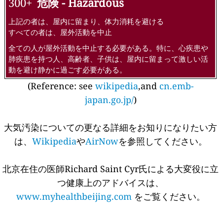
300+
危険 - Hazardous
上記の者は、屋内に留まり、体力消耗を避ける
すべての者は、屋外活動を中止
全ての人が屋外活動を中止する必要がある。特に、心疾患や
肺疾患を持つ人、高齢者、子供は、屋内に留まって激しい活
動を避け静かに過ごす必要がある。
(Reference: see
wikipedia
,and
cn.emb-
japan.go.jp/
)
大気汚染についての更なる詳細をお知りになりたい方
は、
Wikipedia
や
AirNow
を参照してください。
北京在住の医師Richard Saint Cyr氏による大変役に立
つ健康上のアドバイスは、
www.myhealthbeijing.com
をご覧ください。