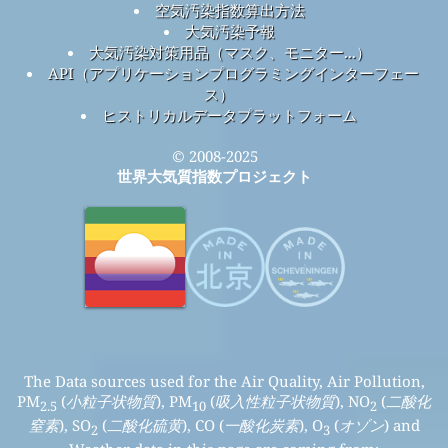
空気汚染指数算出方法
大気汚染予報
大気汚染対策用品（マスク、モニター...）
API（アプリケーションプログラミングインターフェー
ス）
ヒストリカルデータプラットフォーム
© 2008-2025
世界大気質指数プロジェクト
The Data sources used for the Air Quality, Air Pollution,
PM
(
小粒子状物質
), PM
(
吸入性粒子状物質
), NO
(
二酸化
2.5
10
2
窒素
), SO
(
二酸化硫黄
), CO (
一酸化炭素
), O
(
オゾン
) and
2
3