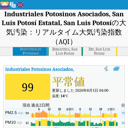
Industriales Potosinos Asociados, San
Luis Potosí Estatal, San Luis Potosí
の大
気汚染：リアルタイム大気汚染指数
（AQI）
Industriales
Biblioteca, San
Dif, San Luis
Potosinos
Luis Potosi
Potosi
Asociados, San Luis
Potosi Estatal, San
Luis Potosi
Industriales Potosinos Asociados, San Luis Potosí Estatal, S
平常値
99
更新しました 2026年8月1日 04:00
温度:
14
°C
現在
過去2日間
分
PM2.5
99
70
AQI
PM10
42
30
AQI