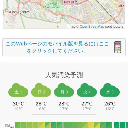
map ©
OpenStreetMap
contributors
このWebページのモバイル版を見るにはここ
をクリックしてください。
大気汚染予測
土 1
日 2
月 3
火 4
水 5
30°C
28°C
28°C
27°C
26°C
16°C
16°C
17°C
17°C
16°C
PM
2.5