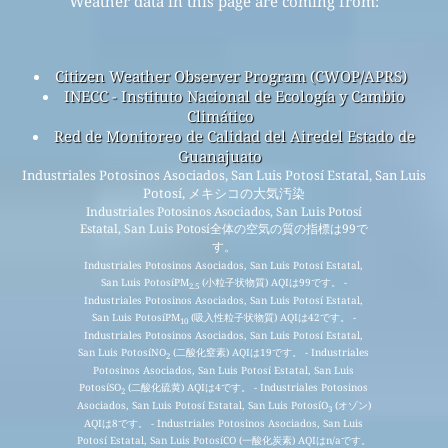
Weather data in this page are coming from:
Citizen Weather Observer Program (CWOP/APRS)
INECC - Instituto Nacional de Ecología y Cambio
Climático
Red de Monitoreo de Calidad del Airedel Estado de
Guanajuato
Industriales Potosinos Asociados, San Luis Potosí Estatal, San Luis
Potosí, メキシコの大気汚染
Industriales Potosinos Asociados, San Luis Potosí
Estatal, San Luis Potosí全体の空気の質の指標は99で
す。
Industriales Potosinos Asociados, San Luis Potosí Estatal,
San Luis PotosíPM
(小粒子状物質) AQIは99です。 -
2.5
Industriales Potosinos Asociados, San Luis Potosí Estatal,
San Luis PotosíPM
(吸入性粒子状物質) AQIは42です。 -
10
Industriales Potosinos Asociados, San Luis Potosí Estatal,
San Luis PotosíNO
(二酸化窒素) AQIは19です。 - Industriales
2
Potosinos Asociados, San Luis Potosí Estatal, San Luis
PotosíSO
(二酸化硫黄) AQIは4です。 - Industriales Potosinos
2
Asociados, San Luis Potosí Estatal, San Luis PotosíO
(オゾン)
3
AQIは8です。 - Industriales Potosinos Asociados, San Luis
Potosí Estatal, San Luis PotosíCO (一酸化炭素) AQIはn/aです。