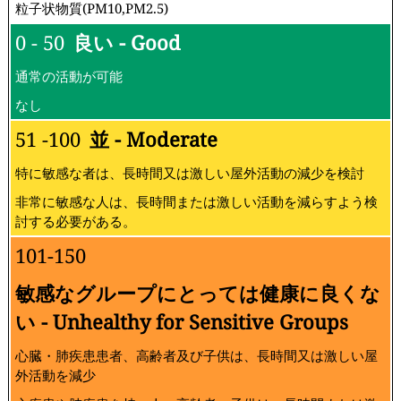
粒子状物質(PM10,PM2.5)
0 - 50
良い - Good
通常の活動が可能
なし
51 -100
並 - Moderate
特に敏感な者は、長時間又は激しい屋外活動の減少を検討
非常に敏感な人は、長時間または激しい活動を減らすよう検
討する必要がある。
101-150
敏感なグループにとっては健康に良くな
い - Unhealthy for Sensitive Groups
心臓・肺疾患患者、高齢者及び子供は、長時間又は激しい屋
外活動を減少