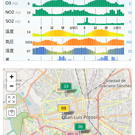
O3
8
5
AQI
NO2
19
13
AQI
SO2
4
2
AQI
温度
14
11
気圧
1026
1023
湿度
87
23
風
2
1
+
−