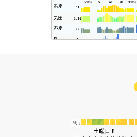
温度
21
気圧
1014
湿度
77
風
1
PM
2.5
土曜日 8