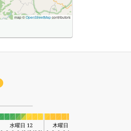
map ©
OpenStreetMap
contributors
水曜日 12
木曜日 13