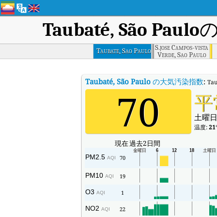
Taubaté, São Paulo
S.jose Campos-vista
Taubate, Sao Paulo
Verde, Sao Paulo
Taubaté, São Paulo
の大気汚染指数
:
Ta
70
平
土曜日
温度:
21
現在
過去2日間
PM2.5
70
AQI
PM10
19
AQI
O3
1
AQI
NO2
22
AQI