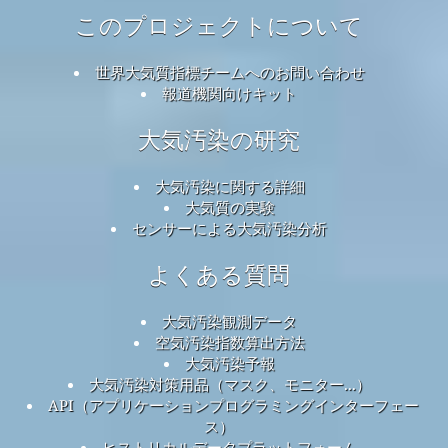
このプロジェクトについて
世界大気質指標チームへのお問い合わせ
報道機関向けキット
大気汚染の研究
大気汚染に関する詳細
大気質の実験
センサーによる大気汚染分析
よくある質問
大気汚染観測データ
空気汚染指数算出方法
大気汚染予報
大気汚染対策用品（マスク、モニター...）
API（アプリケーションプログラミングインターフェー
ス）
ヒストリカルデータプラットフォーム