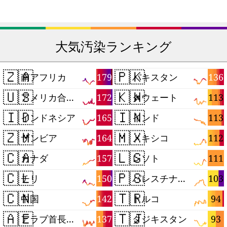
大気汚染ランキング
🇿🇦
🇵🇰
179
136
南アフリカ
パキスタン
🇺🇸
🇰🇼
172
113
アメリカ合衆国
クウェート
🇮🇩
🇮🇳
165
113
インドネシア
インド
🇿🇲
🇲🇽
164
112
ザンビア
メキシコ
🇨🇦
🇱🇸
157
111
カナダ
レソト
🇨🇱
🇵🇸
150
103
チリ
パレスチナ自治区
🇨🇳
🇹🇷
142
94
中国
トルコ
🇦🇪
🇹🇯
137
93
アラブ首長国連邦
タジキスタン