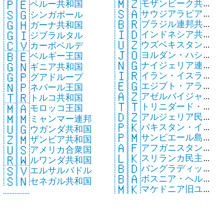
🇲🇿
🇵🇪
モザンビーク共和
国
ペルー共和国
🇸🇦
🇸🇬
サウジアラビア王
国
シンガポール
🇧🇷
🇬🇭
ブラジル連邦共和
国
ガーナ共和国
🇮🇩
🇬🇮
インドネシア共和
国
ジブラルタル
🇺🇿
🇨🇻
ウズベキスタン共
国
カーボベルデ
🇯🇴
🇧🇪
ヨルダン・ハシミ
和国
ベルギー王国
🇳🇬
🇬🇳
ナイジェリア連邦
テ王国
ギニア共和国
🇮🇷
🇬🇵
イラン・イスラム
共和国
グアドループ
🇪🇬
🇳🇵
エジプト・アラブ
共和国
ネパール王国
🇦🇿
🇹🇷
アゼルバイジャン
共和国
トルコ共和国
🇹🇹
🇲🇦
トリニダード・ト
共和国
モロッコ王国
🇩🇿
🇲🇲
アルジェリア民主
バゴ共和国
ミャンマー連邦
🇵🇰
🇺🇬
パキスタン・イス
人民共和国
ウガンダ共和国
🇵🇲
🇿🇲
サンピエール島・
ラム共和国
ザンビア共和国
🇦🇫
🇺🇸
アフガニスタン・
ミクロン島
アメリカ合衆国
🇱🇰
🇷🇼
スリランカ民主社
イスラム国
ルワンダ共和国
🇧🇩
🇸🇻
バングラディッシ
会主義共和国
エルサルバドル
🇧🇦
🇸🇳
ボスニア・ヘルツ
ュ人民共和国
セネガル共和国
🇲🇰
マケドニア旧ユー
ェゴビナ共和国
ゴスラビア共和国