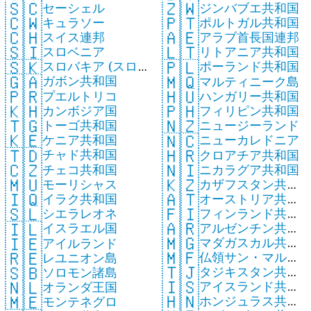
🇸🇨
🇿🇼
セーシェル
ジンバブエ共和国
🇨🇼
🇵🇹
キュラソー
ポルトガル共和国
🇨🇭
🇦🇪
スイス連邦
アラブ首長国連邦
🇸🇮
🇱🇹
スロベニア
リトアニア共和国
🇸🇰
🇵🇱
スロバキア (スロ
ポーランド共和国
🇬🇦
🇲🇶
ガボン共和国
バキア共和国)
マルティニーク島
🇵🇷
🇭🇺
プエルトリコ
ハンガリー共和国
🇰🇭
🇵🇭
カンボジア国
フィリピン共和国
🇹🇬
🇳🇿
トーゴ共和国
ニュージーランド
🇰🇪
🇳🇨
ケニア共和国
ニューカレドニア
🇹🇩
🇭🇷
チャド共和国
クロアチア共和国
🇨🇿
🇳🇮
チェコ共和国
ニカラグア共和国
🇲🇺
🇰🇿
モーリシャス
カザフスタン共和
🇮🇶
🇦🇹
イラク共和国
オーストリア共和
国
🇫🇮
🇸🇱
フィンランド共和
シエラレオネ
国
🇦🇷
🇮🇱
アルゼンチン共和
国
イスラエル国
🇲🇬
🇮🇪
マダガスカル共和
国
アイルランド
🇲🇫
🇷🇪
仏領サン・マルタ
国
レユニオン島
🇹🇯
🇸🇧
タジキスタン共和
ン
ソロモン諸島
🇮🇸
🇳🇱
アイスランド共和
国
オランダ王国
🇭🇳
🇲🇪
ホンジュラス共和
国
モンテネグロ