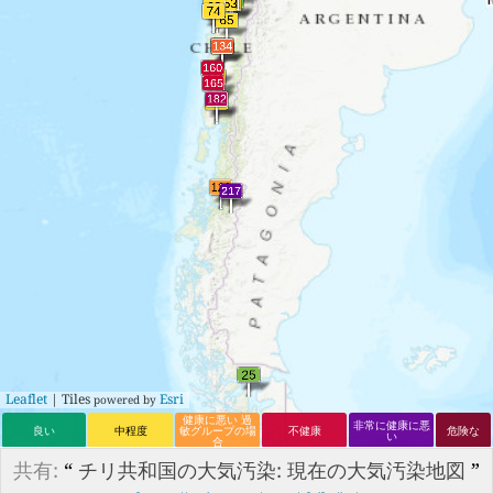
Leaflet
| Tiles
Esri
powered by
健康に悪い 過
非常に健康に悪
良い
中程度
敏グループの場
不健康
危険な
い
合
共有:
“
チリ共和国の大気汚染: 現在の大気汚染地図
”