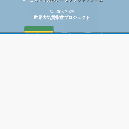
© 2008-2025
世界大気質指数プロジェクト
ホーム
毎月無料のメーリング リストに登録すると、新しい記事が
入手可能になったときに通知が届きます。
提出する
This page has been generated on Thursday, Aug 6th 2026, 08:28 am CST from jp2n