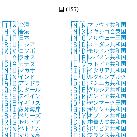
国
(157)
🇹🇼
🇲🇼
台灣
マラウイ共和国
🇭🇰
🇲🇽
香港
メキシコ合衆国
🇯🇵
🇳🇴
日本
ノルウェー王国
🇷🇺
🇸🇩
ロシア
スーダン共和国
🇽🇰
🇲🇩
コソボ
モルドバ共和国
🇱🇦
🇱🇧
ラオス
レバノン共和国
🇨🇦
🇱🇻
カナダ
ラトビア共和国
🇲🇴
🇮🇹
マカオ
イタリア共和国
🇮🇳
🇱🇺
インド
ルクセンブルク
🇦🇩
🇩🇴
アンドラ
ドミニカ共和国
🇶🇦
🇬🇪
カタール
グルジア共和国
🇪🇸
🇬🇲
スペイン
ガンビア共和国
🇬🇧
🇩🇰
イギリス
デンマーク王国
🇨🇮
🇬🇷
象牙海岸
ギリシャ共和国
🇧🇿
🇨🇾
ベリーズ
キプロス共和国
🇷🇸
🇨🇳
セルビア
中華人民共和国
🇻🇳
🇧🇴
ベトナム
ボリビア共和国
🇲🇹
🇫🇷
マルタ島
フランス共和国