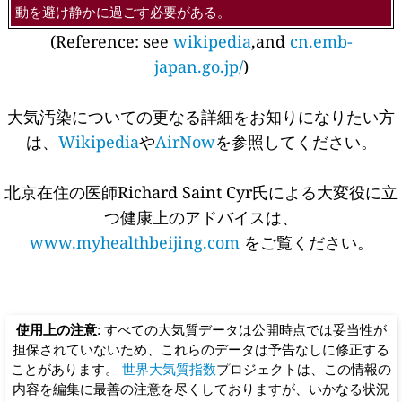
動を避け静かに過ごす必要がある。
(Reference: see
wikipedia
,and
cn.emb-
japan.go.jp/
)
大気汚染についての更なる詳細をお知りになりたい方
は、
Wikipedia
や
AirNow
を参照してください。
北京在住の医師Richard Saint Cyr氏による大変役に立
つ健康上のアドバイスは、
www.myhealthbeijing.com
をご覧ください。
使用上の注意
: すべての大気質データは公開時点では妥当性が
担保されていないため、これらのデータは予告なしに修正する
ことがあります。
世界大気質指数
プロジェクトは、この情報の
内容を編集に最善の注意を尽くしておりますが、いかなる状況