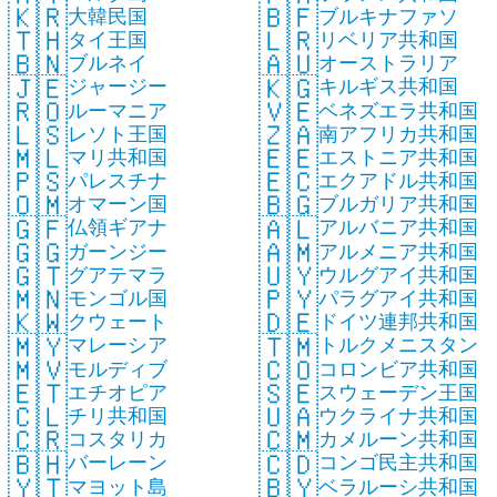
🇰🇷
🇧🇫
大韓民国
ブルキナファソ
🇹🇭
🇱🇷
タイ王国
リベリア共和国
🇧🇳
🇦🇺
ブルネイ
オーストラリア
🇯🇪
🇰🇬
ジャージー
キルギス共和国
🇷🇴
🇻🇪
ルーマニア
ベネズエラ共和国
🇱🇸
🇿🇦
レソト王国
南アフリカ共和国
🇲🇱
🇪🇪
マリ共和国
エストニア共和国
🇵🇸
🇪🇨
パレスチナ
エクアドル共和国
🇴🇲
🇧🇬
オマーン国
ブルガリア共和国
🇬🇫
🇦🇱
仏領ギアナ
アルバニア共和国
🇬🇬
🇦🇲
ガーンジー
アルメニア共和国
🇬🇹
🇺🇾
グアテマラ
ウルグアイ共和国
🇲🇳
🇵🇾
モンゴル国
パラグアイ共和国
🇰🇼
🇩🇪
クウェート
ドイツ連邦共和国
🇲🇾
🇹🇲
マレーシア
トルクメニスタン
🇲🇻
🇨🇴
モルディブ
コロンビア共和国
🇪🇹
🇸🇪
エチオピア
スウェーデン王国
🇨🇱
🇺🇦
チリ共和国
ウクライナ共和国
🇨🇷
🇨🇲
コスタリカ
カメルーン共和国
🇧🇭
🇨🇩
バーレーン
コンゴ民主共和国
🇾🇹
🇧🇾
マヨット島
ベラルーシ共和国