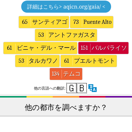
詳細はこちら
> aqicn.org/gaia/ <
65
サンティアゴ
73
Puente Alto
53
アントファガスタ
61
ビニャ・デル・マール
151
バルパライソ
53
タルカワノ
61
プエルトモント
134
テムコ
🇬🇧
他の言語への翻訳:
他の都市を調べますか？