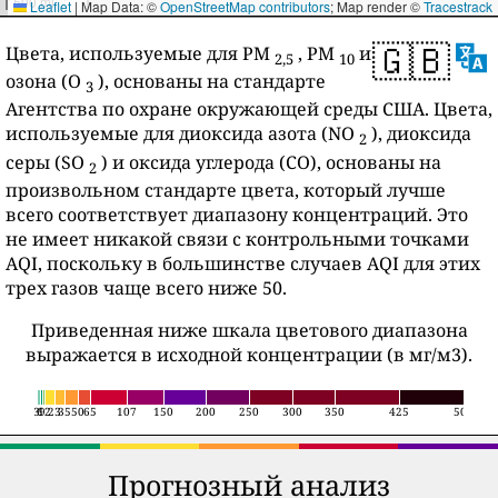
500 mi
Leaflet
|
Map Data: ©
OpenStreetMap contributors
; Map render ©
Tracestrack
🇬🇧
Цвета, используемые для PM
, PM
и
2,5
10
озона (O
), основаны на стандарте
3
Агентства по охране окружающей среды США. Цвета,
используемые для диоксида азота (NO
), диоксида
2
серы (SO
) и оксида углерода (CO), основаны на
2
произвольном стандарте цвета, который лучше
всего соответствует диапазону концентраций. Это
не имеет никакой связи с контрольными точками
AQI, поскольку в большинстве случаев AQI для этих
трех газов чаще всего ниже 50.
Приведенная ниже шкала цветового диапазона
выражается в исходной концентрации (в мг/м3).
3
6
12
9
23
35
50
65
107
150
200
250
300
350
425
500
Прогнозный анализ