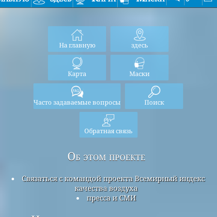
На главную
здесь
Карта
Маски
Часто задаваемые вопросы
Поиск
Обратная связь
Об этом проекте
Связаться с командой проекта Всемирный индекс
качества воздуха
пресса и СМИ