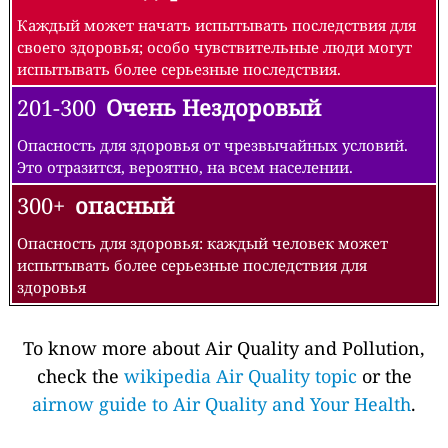
Каждый может начать испытывать последствия для
своего здоровья; особо чувствительные люди могут
испытывать более серьезные последствия.
201-300
Очень Нездоровый
Опасность для здоровья от чрезвычайных условий.
Это отразится, вероятно, на всем населении.
300+
опасный
Опасность для здоровья: каждый человек может
испытывать более серьезные последствия для
здоровья
To know more about Air Quality and Pollution,
check the
wikipedia Air Quality topic
or the
airnow guide to Air Quality and Your Health
.