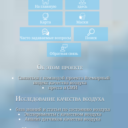
На главную
здесь
Карта
Маски
Часто задаваемые вопросы
Поиск
Обратная связь
Об этом проекте
Связаться с командой проекта Всемирный
индекс качества воздуха
пресса и СМИ
Исследование качества воздуха
база знаний и статьи по состоянию воздуха
Эксперименты с качеством воздуха
Анализ датчиков качества воздуха