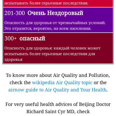
испытывать более серьезные последствия.
201-300
Очень Нездоровый
Опасность для здоровья от чрезвычайных условий.
Это отразится, вероятно, на всем населении.
300+
опасный
Опасность для здоровья: каждый человек может
испытывать более серьезные последствия для
здоровья
To know more about Air Quality and Pollution,
check the
wikipedia Air Quality topic
or the
airnow guide to Air Quality and Your Health
.
For very useful health advices of Beijing Doctor
Richard Saint Cyr MD, check