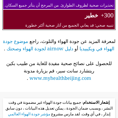
تحذيرات صحية لظروف الطوارئ. من المرجح أن يتأثر جميع السكان.
300+
خطير
تنبيه صحي: قد يعاني الجميع من آثار صحية أكثر خطورة
لمعرفة المزيد عن جودة الهواء والتلوث، راجع
موضوع جودة
الهواء في ويكيبيديا
أو
دليل airnow لجودة الهواء وصحتك
.
للحصول على نصائح صحية مفيدة للغاية من طبيب بكين
ريتشارد سانت سير، قم بزيارة مدونة
.
www.myhealthbeijing.com
إشعار الاستخدام
: جميع بيانات جودة الهواء غير مضمونة في وقت
النشر ، وبسبب ضمان الجودة ، يمكن تعديل هذه البيانات ، دون سابق
إنذار ، في أي وقت. لقد مارس مشروع
مؤشر جودة الهواء العالمي