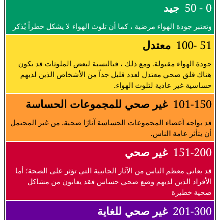
0 - 50
جيد
وتعتبر جودة الهواء مرضية ، كما أن تلوث الهواء لا يشكل خطراً يُذكر
51 -100
معتدل
جودة الهواء مقبولة. ومع ذلك ، فبالنسبة لبعض الملوثات قد يكون
هناك قلق صحي معتدل لعدد قليل جداً من الأشخاص الذين لديهم
حساسية غير عادية لتلوث الهواء.
101-150
غير صحي للمجموعات الحساسة
قد يواجه أعضاء المجموعات الحساسة آثارًا صحية. من غير المحتمل
أن يتأثر عامة الناس.
151-200
غير صحي
قد يعاني معظم الناس من الآثار الجانبية التي تؤثر على الصحة؛ أما
الأفراد الذين لديهم وضع صحي حساس فقد يعانون من مشاكل
صحية خطيرة
201-300
غير صحي للغاية