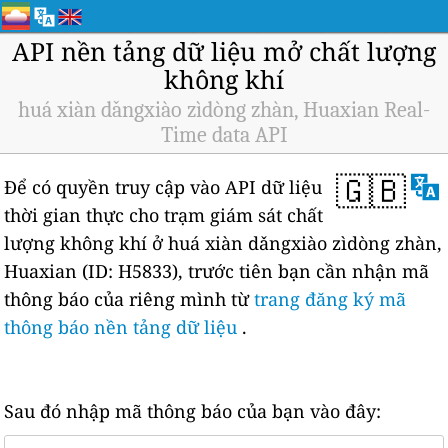
API nền tảng dữ liệu mở chất lượng
không khí
huá xiàn dǎngxiào zìdòng zhàn, Huaxian Real-
Time data API
🇬🇧
Để có quyền truy cập vào API dữ liệu
thời gian thực cho trạm giám sát chất
lượng không khí ở huá xiàn dǎngxiào zìdòng zhàn,
Huaxian (ID: H5833), trước tiên bạn cần nhận mã
thông báo của riêng mình từ
trang đăng ký mã
thông báo nền tảng dữ liệu
.
Sau đó nhập mã thông báo của bạn vào đây: