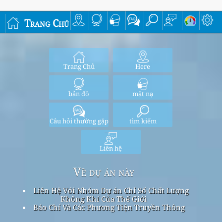
Trang Chủ
Trang Chủ
Here
bản đồ
mặt nạ
Câu hỏi thường gặp
tìm kiếm
Liên hệ
Về dự án này
Liên Hệ Với Nhóm Dự án Chỉ Số Chất Lượng
Không Khí Của Thế Giới
Báo Chí Và Các Phương Tiện Truyền Thông