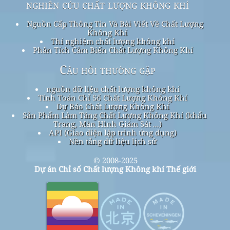
nghiên cứu chất lượng không khí
Nguồn Cấp Thông Tin Và Bài Viết Về Chất Lượng
Không Khí
Thí nghiệm chất lượng không khí
Phân Tích Cảm Biến Chất Lượng Không Khí
Câu hỏi thường gặp
nguồn dữ liệu chất lượng không khí
Tính Toán Chỉ Số Chất Lượng Không Khí
Dự Báo Chất Lượng Không Khí
Sản Phẩm Làm Tăng Chất Lượng Không Khí (khẩu
Trang, Màn Hình Giám Sát ...)
API (Giao diện lập trình ứng dụng)
Nền tảng dữ liệu lịch sử
© 2008-2025
Dự án Chỉ số Chất lượng Không khí Thế giới