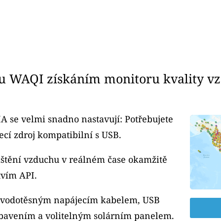
u WAQI získáním monitoru kvality v
A se velmi snadno nastavují: Potřebujete
cí zdroj kompatibilní s USB.
čištění vzduchu v reálném čase okamžitě
tvím API.
m vodotěsným napájecím kabelem, USB
bavením a volitelným solárním panelem.