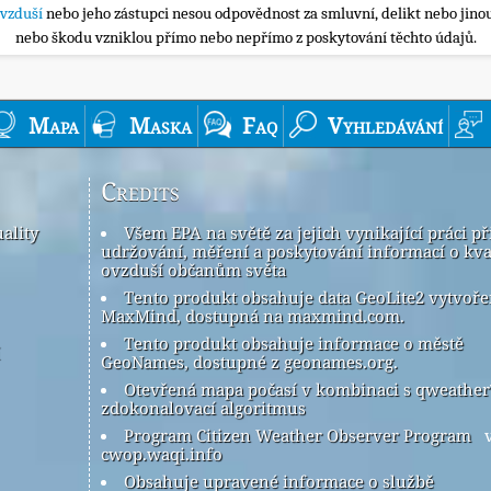
ovzduší
nebo jeho zástupci nesou odpovědnost za smluvní, delikt nebo jinou
nebo škodu vzniklou přímo nebo nepřímo z poskytování těchto údajů.
Mapa
Maska
Faq
Vyhledávání
Credits
ality
Všem EPA na světě za jejich vynikající práci př
udržování, měření a poskytování informací o kva
ovzduší občanům světa
Tento produkt obsahuje data GeoLite2 vytvoř
MaxMind, dostupná na maxmind.com.
Tento produkt obsahuje informace o městě
GeoNames, dostupné z geonames.org.
Otevřená mapa počasí v kombinaci s qweathe
zdokonalovací algoritmus
Program Citizen Weather Observer Program
v
cwop.waqi.info
Obsahuje upravené informace o službě