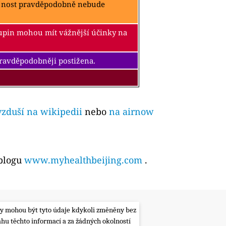
ejnost pravděpodobně nebude
kupin mohou mít vážnější účinky na
pravděpodobněji postižena.
vzduší na wikipedii
nebo
na airnow
 blogu
www.myhealthbeijing.com
.
lity mohou být tyto údaje kdykoli změněny bez
ahu těchto informací a za žádných okolností