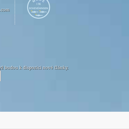
n.com
ž budou k dispozici nové články.