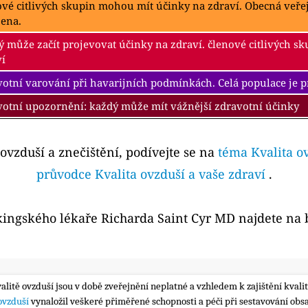
ové citlivých skupin mohou mít účinky na zdraví. Obecná veř
žena.
 může začít projevovat účinky na zdraví. členové citlivých s
ví
otní varování při havarijních podmínkách. Celá populace je 
votní upozornění: každý může mít vážnější zdravotní účinky
 ovzduší a znečištění, podívejte se na
téma Kvalita o
průvodce Kvalita ovzduší a vaše zdraví
.
kingského lékaře Richarda Saint Cyr MD najdete na
valitě ovzduší jsou v době zveřejnění neplatné a vzhledem k zajištění kva
 ovzduší
vynaložil veškeré přiměřené schopnosti a péči při sestavování obs