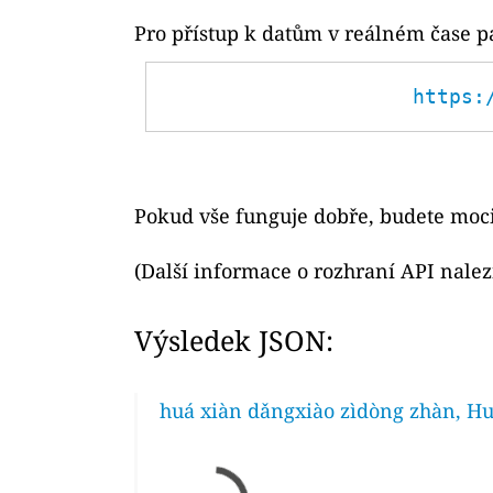
Pro přístup k datům v reálném čase p
https:
Pokud vše funguje dobře, budete moci
(Další informace o rozhraní API nale
Výsledek JSON:
huá xiàn dǎngxiào zìdòng zhàn, Hu