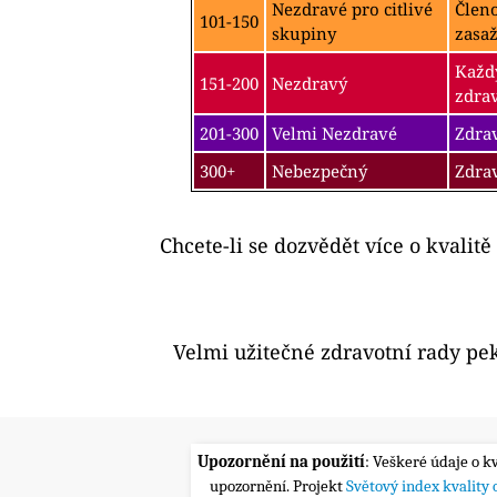
Nezdravé pro citlivé
Člen
101-150
skupiny
zasa
Každý
151-200
Nezdravý
zdra
201-300
Velmi Nezdravé
Zdrav
300+
Nebezpečný
Zdra
Chcete-li se dozvědět více o kvalitě
Velmi užitečné zdravotní rady pe
Upozornění na použití
: Veškeré údaje o k
upozornění. Projekt
Světový index kvality