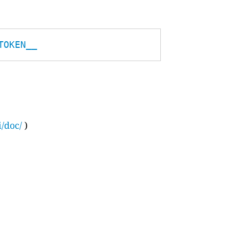
TOKEN__
i/doc/
)