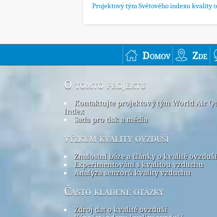
Projektový tým Světového indexu kvality 
Domov
Zde
O tomto projektu
Kontaktujte projektový tým World Air Qu
Index
Sada pro tisk a média
výzkum kvality ovzduší
Znalostní báze a články o kvalitě ovzduší
Experimentování s kvalitou vzduchu
Analýza senzorů kvality vzduchu
Často kladené otázky
Zdroj dat o kvalitě ovzduší