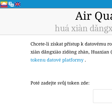
Air Qu
huá xiàn dǎngx
Chcete-li získat přístup k datovému r
xiàn dǎngxiào zìdòng zhàn, Huaxian (I
tokenu datové platformy
.
Poté zadejte svůj token zde: