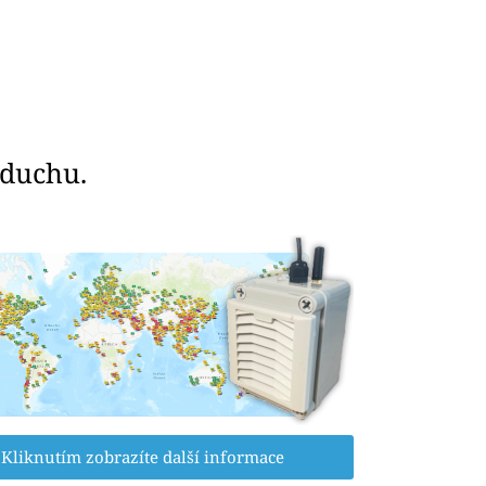
zduchu.
Kliknutím zobrazíte další informace