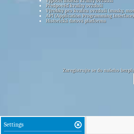
Výpočet indexu kvality ovzduší
Předpověď kvality ovzduší
Výrobky pro kvalitu ovzduší (masky, mo
API (Application Programming Interface)
Historická datová platforma
Zaregistrujte se do našeho bezp
Settings