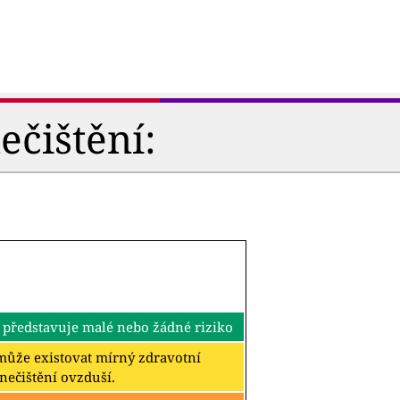
ečištění:
 představuje malé nebo žádné riziko
k může existovat mírný zdravotní
znečištění ovzduší.