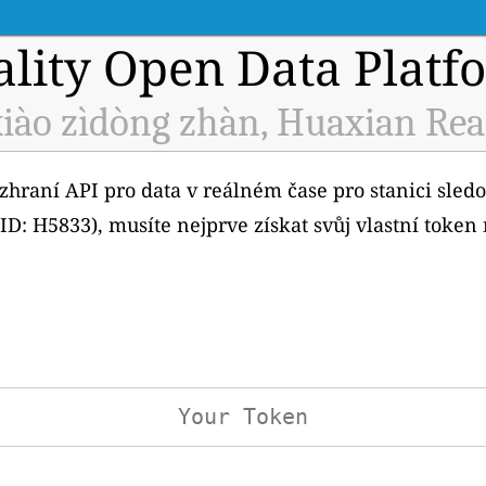
ality Open Data Platf
iào zìdòng zhàn, Huaxian Rea
ozhraní API pro data v reálném čase pro stanici sled
D: H5833), musíte nejprve získat svůj vlastní token