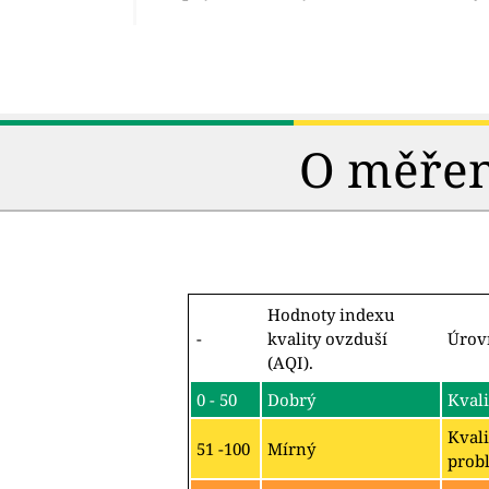
O měření
Hodnoty indexu
-
kvality ovzduší
Úrov
(AQI).
0 - 50
Dobrý
Kvali
Kvali
51 -100
Mírný
probl