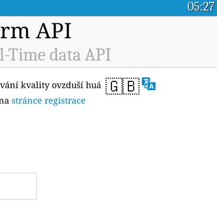
05:27
orm API
l-Time data API
🇬🇧
ování kvality ovzduší huá
 na
stránce registrace