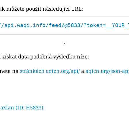
ak můžete použít následující URL:
//api.waqi.info/feed/@5833/?token=__YOUR_
.
 získat data podobná výsledku níže:
znete na
stránkách aqicn.org/api/
a
aqicn.org/json-ap
axian (ID: H5833)