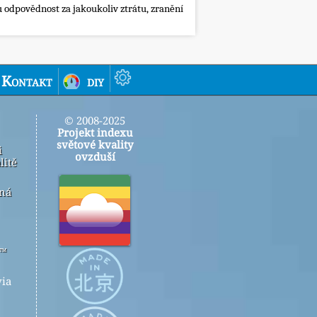
 odpovědnost za jakoukoliv ztrátu, zranění
Kontakt
diy
© 2008-2025
Projekt indexu
světové kvality
i
ovzduší
litě
ená
r™
ia