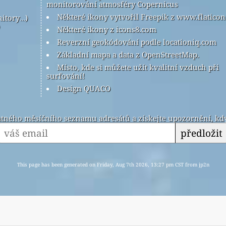
monitorování atmosféry Copernicus
Některé ikony vytvořil Freepik z www.flatico
nitory…)
Některé ikony z icons8.com
Reverzní geokódování podle locationiq.com
Základní mapa a data z OpenStreetMap.
Místo, kde si můžete užít kvalitní vzduch při
surfování!
Design QUACO
latného měsíčního seznamu adresátů a získejte upozornění, kdy
předložit
This page has been generated on Friday, Aug 7th 2026, 13:27 pm CST from jp2n