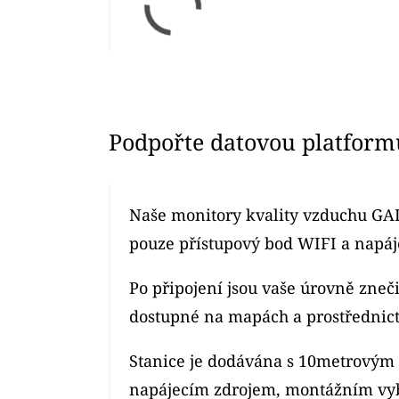
Podpořte datovou platform
Naše monitory kvality vzduchu GAI
pouze přístupový bod WIFI a napáje
Po připojení jsou vaše úrovně zne
dostupné na mapách a prostřednic
Stanice je dodávána s 10metrový
napájecím zdrojem, montážním vy