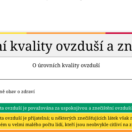
 kvality ovzduší a zn
O úrovních kvality ovzduší
ně obav o zdraví
ta ovzduší je považována za uspokojivou a znečištění ovzduší
ta ovzduší je přijatelná; u některých znečišťujících látek vša
ém u velmi malého počtu lidí, kteří jsou neobvykle citliví na 