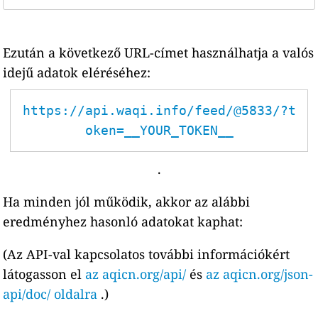
Ezután a következő URL-címet használhatja a valós
idejű adatok eléréséhez:
https://api.waqi.info/feed/@5833/?t
oken=__YOUR_TOKEN__
.
Ha minden jól működik, akkor az alábbi
eredményhez hasonló adatokat kaphat:
(Az API-val kapcsolatos további információkért
látogasson el
az aqicn.org/api/
és
az aqicn.org/json-
api/doc/ oldalra
.)