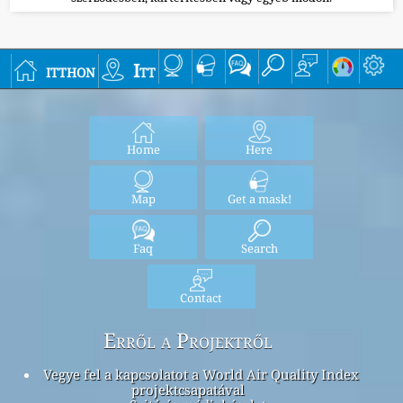
itthon
Itt
Home
Here
Map
Get a mask!
Faq
Search
Contact
Erről a Projektről
Vegye fel a kapcsolatot a World Air Quality Index
projektcsapatával