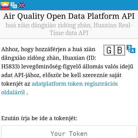
Air Quality Open Data Platform API
huá xiàn dǎngxiào zìdòng zhàn, Huaxian Real-
Time data API
🇬🇧
Ahhoz, hogy hozzáférjen a huá xiàn
dǎngxiào zìdòng zhàn, Huaxian (ID:
H5833) levegőminőség-figyelő állomás valós idejű
adat API-jához, először be kell szereznie saját
tokenjét az
adatplatform token regisztrációs
oldaláról
.
Ezután írja be ide a tokenjét: