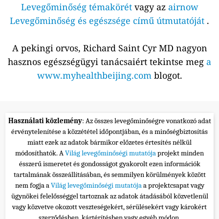
Levegőminőség témakörét
vagy az
airnow
Levegőminőség és egészsége című útmutatóját
.
A pekingi orvos, Richard Saint Cyr MD nagyon
hasznos egészségügyi tanácsaiért tekintse meg
a
www.myhealthbeijing.com
blogot.
Használati közlemény
: Az összes levegőminőségre vonatkozó adat
érvénytelenítése a közzététel időpontjában, és a minőségbiztosítás
miatt ezek az adatok bármikor előzetes értesítés nélkül
módosíthatók. A
Világ levegőminőségi mutatója
projekt minden
ésszerű ismeretet és gondosságot gyakorolt ezen információk
tartalmának összeállításában, és semmilyen körülmények között
nem fogja a
Világ levegőminőségi mutatója
a projektcsapat vagy
ügynökei felelősséggel tartoznak az adatok átadásából közvetlenül
vagy közvetve okozott veszteségekért, sérülésekért vagy károkért
szerződésben, kártérítésben vagy egyéb módon.