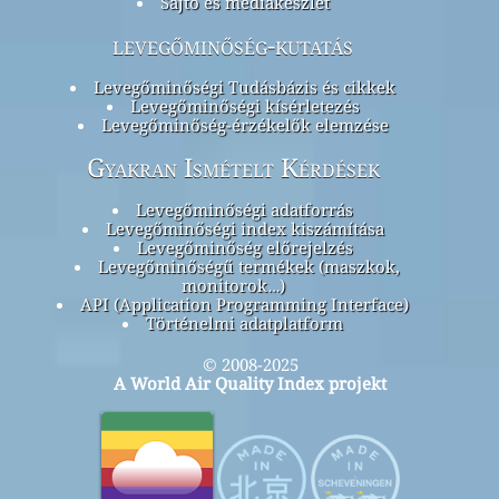
Sajtó és médiakészlet
levegőminőség-kutatás
Levegőminőségi Tudásbázis és cikkek
Levegőminőségi kísérletezés
Levegőminőség-érzékelők elemzése
Gyakran Ismételt Kérdések
Levegőminőségi adatforrás
Levegőminőségi index kiszámítása
Levegőminőség előrejelzés
Levegőminőségű termékek (maszkok,
monitorok…)
API (Application Programming Interface)
Történelmi adatplatform
© 2008-2025
A World Air Quality Index projekt