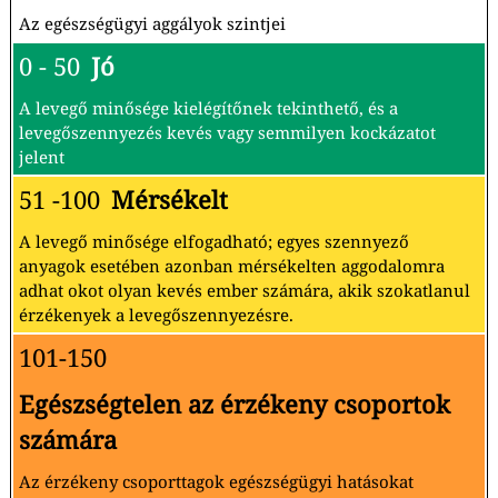
Az egészségügyi aggályok szintjei
0 - 50
Jó
A levegő minősége kielégítőnek tekinthető, és a
levegőszennyezés kevés vagy semmilyen kockázatot
jelent
51 -100
Mérsékelt
A levegő minősége elfogadható; egyes szennyező
anyagok esetében azonban mérsékelten aggodalomra
adhat okot olyan kevés ember számára, akik szokatlanul
érzékenyek a levegőszennyezésre.
101-150
Egészségtelen az érzékeny csoportok
számára
Az érzékeny csoporttagok egészségügyi hatásokat