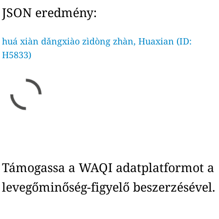
JSON eredmény:
huá xiàn dǎngxiào zìdòng zhàn, Huaxian (ID:
H5833)
Támogassa a WAQI adatplatformot a
levegőminőség-figyelő beszerzésével.