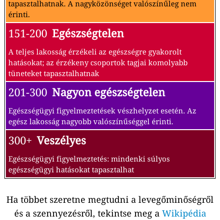
tapasztalhatnak. A nagyközönséget valószínűleg nem
érinti.
151-200
Egészségtelen
A teljes lakosság érzékeli az egészségre gyakorolt
hatásokat; az érzékeny csoportok tagjai komolyabb
tüneteket tapasztalhatnak
201-300
Nagyon egészségtelen
Egészségügyi figyelmeztetések vészhelyzet esetén. Az
egész lakosság nagyobb valószínűséggel érinti.
300+
Veszélyes
Egészségügyi figyelmeztetés: mindenki súlyos
egészségügyi hatásokat tapasztalhat
Ha többet szeretne megtudni a levegőminőségről
és a szennyezésről, tekintse meg a
Wikipédia