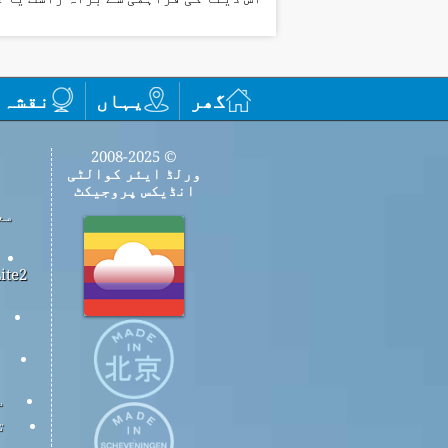
گھر
یہاں
نقشہ
© 2008-2025
ورلڈ ایئر کوالٹی
انڈیکس پروجیکٹ
مع
س
ت