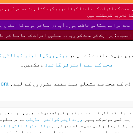
 صحت کے اثرات کا سامنا کرنا شروع کر سکتا ہے؛ حساس گروہوں
ا تجربہ کرسکتے ہیں
صحت برائے ہنگامی حالات. پوری آبادی متاثر ہونے کا امکان ہ
انتباہ: ہر ایک کی صحت کو زیادہ سنگین اثرات کا سامنا کر نا
میں مزید جاننے کے لیے،
ویکیپیڈیا ایئر کوالٹی ک
صحت کے لیے ایئرنو گائیڈ
دیکھیں۔
ڈی کے صحت سے متعلق بہت مفید مشوروں کے لیے،
com
ام ایئر کوالٹی کے اعداد وشمار غیرتصدیق شدہ ھیں ، اور معیار 
 ہے، کسی نوٹس کے بغیر.
ورلڈ ایئر کوالٹی انڈیکس
نے اس معلوما
ال کیا ہے اور کسی بھی حالت میں نہیں
ورلڈ ایئر کوالٹی انڈی
غیر مستقیم طور پر پیدا کسی بھی نقصان، چوٹ یا نقصان کے لئے م