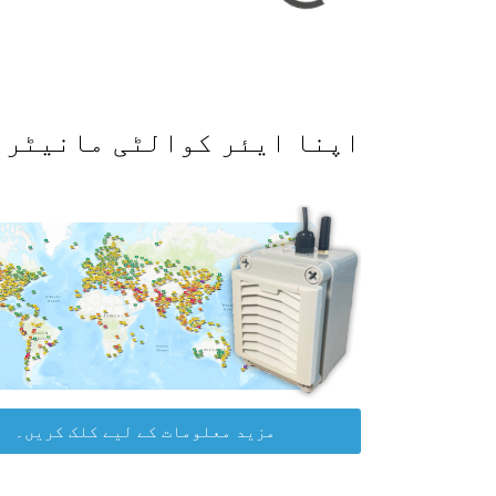
اپنا ایئر کوالٹی مانیٹر حاصل کرکے WAQI ڈیٹا پلیٹ
مزید معلومات کے لیے کلک کریں۔