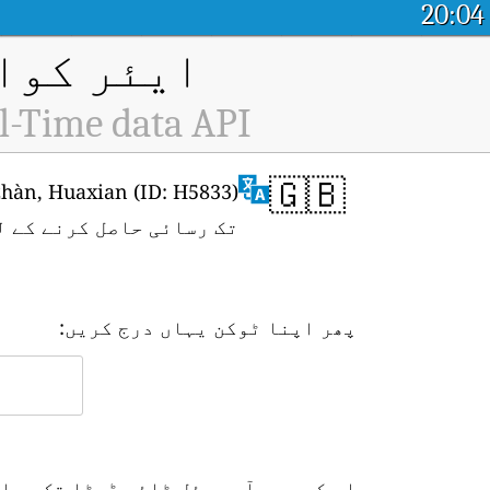
20:04
ایئر کوال
l-Time data API
🇬🇧
تک رسائی حاصل کرنے کے ل
پھر اپنا ٹوکن یہاں درج کریں:
اس کے بعد آپ ریئل ٹائم ڈیٹا تک رسا