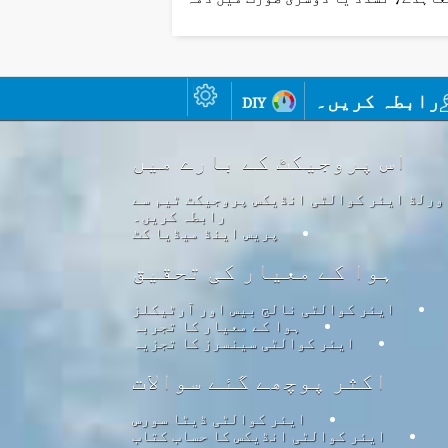
رابطہ کریں۔
diy
اس پروجیکٹ کے بارے میں
ورلڈ ایئر کوالٹی انڈیکس پروجیکٹ ٹیم سے
رابطہ کریں۔
پریس اینڈ میڈیا کٹ
ہوا کے معیار کی تحقیق
ایئر کوالٹی نالج بیس اور آرٹیکلز
ہوا کے معیار کا تجربہ
ایئر کوالٹی سینسرز کا تجزیہ
اکثر پوچھے گئے سوالات
ایئر کوالٹی ڈیٹا سورس
ایئر کوالٹی انڈیکس کا حساب کتاب