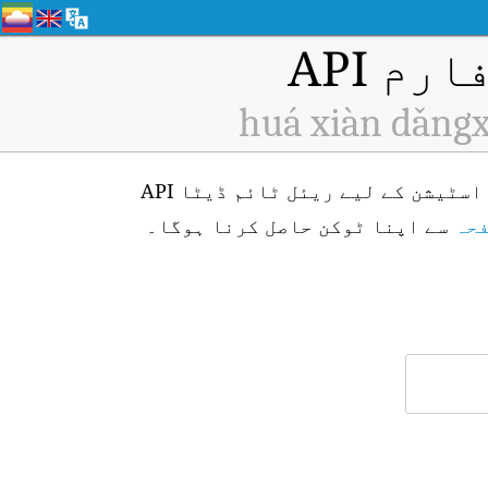
م API
huá xiàn dǎngx
huá xiàn dǎngxiào zìdòng zhàn, Huaxian (ID: H5833) ایئر کوالٹی مانیٹرنگ اسٹیشن کے لیے ریئل ٹائم ڈیٹا API
فحہ
سے اپنا ٹوکن حاصل کرنا ہوگا۔
۔