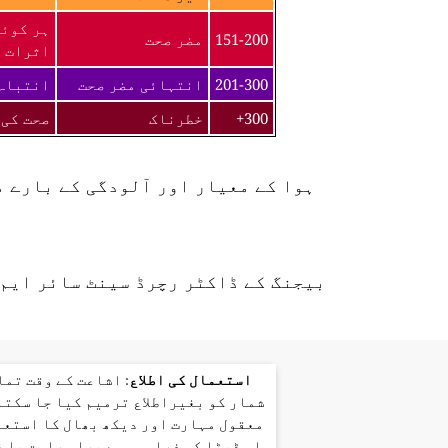
ہر کوئی
151-200
مضر صحت
اثرات ک
201-300
انتہائی مضر صحت
انتباہ 
300+
خطرناک
صحت کی 
ہوا کے معیار اور آلودگی کے بارے 
بیجنگ کے ڈاکٹر رچرڈ سینٹ سائر ایم 
استعمال کی اطلاع
: اشاعت کے وقت تم
شمار کو بغیراطلاع ترمیم کیا جا سکتا
معقول مہارت اور دیکھ بھال کا استعم
اس ڈیٹا کی فراہمی سے براہ راست یا 