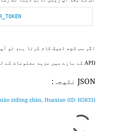
TOKEN__
اگر سب کچھ ٹھیک کام کرتا ہے، تو آپ 
(API کے بارے میں مزید معلومات کے لیے،
JSON نتیجہ:
iào zìdòng zhàn, Huaxian (ID: H5833)