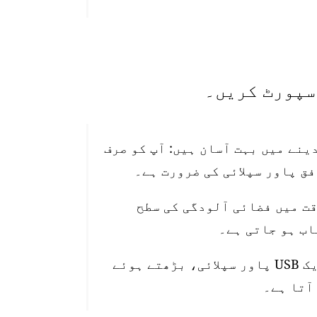
تیب دینے میں بہت آسان ہیں: آپ کو صرف
قت میں فضائی آلودگی کی سطح
اسٹیشن 10 میٹر واٹر پروف پاور کیبل، ایک USB پاور سپلائی، بڑھتے ہوئے
آتا ہے۔