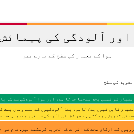
اور آلودگی کی پیمائش 
ہوا کے معیار کی سطح کے بارے میں
تشویش کی سطح
معیار کو تسلی بخش سمجھا جاتا ہے، اور ہوا آلودگی سے کم یا 
عیار قابل قبول ہے؛ تاہم، بعض آلودگیوں کے لئے وہاں بہت ک
ت کی تشویش ہو سکتی ہے جو فضائی آلودگی سے غیر معمولی حساس 
وپوں کے ارکان صحت کے اثرات کا تجربہ کرسکتے ہیں. عام عوام 