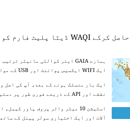
 فارم کو سپورٹ کریں۔
ہمارے GAIA ایئر کوالٹی مانیٹر تر
ایک WIFI ایکسیس پوائنٹ اور USB کے موافق پاور سپلائی کی ضرورت ہے۔
ایک بار منسلک ہونے کے بعد، آپ کی اصل و
نقشے اور API کے ذریعے فوری طور پر دستیاب ہو جاتی ہے۔
آلات اور ایک اختیاری سولر پینل کے ساتھ 