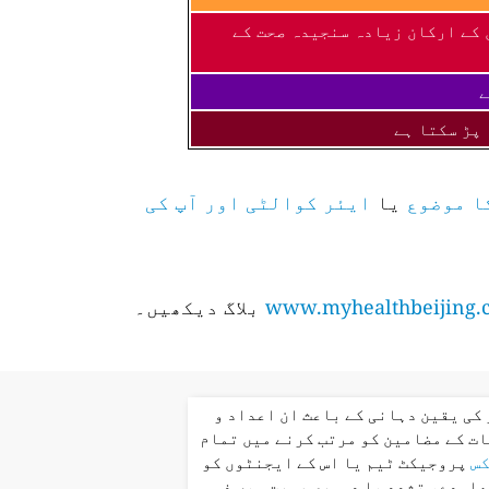
 کے ارکان زیادہ سنجیدہ صحت کے
ے
 پڑ سکتا ہے
ا موضوع
یا
ایئر کوالٹی اور آپ کی
www.myhealthbeijing.
بلاگ دیکھیں۔
کی یقین دہانی کے باعث ان اعداد و
ت کے مضامین کو مرتب کرنے میں تمام
کس
پروجیکٹ ٹیم یا اس کے ایجنٹوں کو
عاہدے، تشدد یا دوسری صورت میں ذمہ