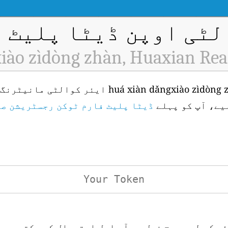
ٹی اوپن ڈیٹا پلیٹ فار
iào zìdòng zhàn, Huaxian Rea
یے، آپ کو پہلے
ڈیٹا پلیٹ فارم ٹوکن رجسٹریشن ص
ئی کے لیے درج ذیل یو آر ایل استعمال کر سکتے ہیں