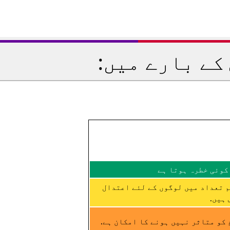
کے بارے میں:
کوئی خطرہ ہوتا ہے
م تعداد میں لوگوں کے لئے اعتدال
ہیں.
کو متاثر نہیں ہونے کا امکان ہے.