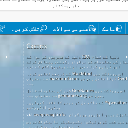
دار ہوسکتا ہے.
ماسک
عمومی سوالات
تلاش کریں۔
Credits
دنیا کے تمام EPA دنیا کے شہریوں کو ہوا کے
یار کی معلومات کو برقرار رکھنے، پیمائش کرنے
اور فراہم کرنے میں اپنے بہترین کام کے لیے
اس پروڈکٹ میں MaxMind کے ذریعے تخلیق کردہ
GeoLite2 ڈیٹا شامل ہے، جو maxmind.com سے دستیاب
ہے۔
اس پروڈکٹ میں GeoNames شہر کی معلومات شامل
ہیں، جو geonames.org سے دستیاب ہے۔
qweather™ کے ساتھ مل کر موسم کا نقشہ کھولیں۔
بہتری الگورتھم
ٹیزن ویدر آبزرور پروگرام
via
cwop.waqi.info
رمیم شدہ کوپرنیکس ایٹموسفیئر مانیٹرنگ سروس
کی معلومات پر مشتمل ہے۔