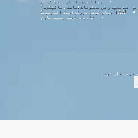
ہوا کے معیار کی پیشن گوئی
ہوا کے معیار کی مصنوعات (ماسک، مانیٹر…)
API (ایپلی کیشن پروگرامنگ انٹرفیس)
تاریخی ڈیٹا پلیٹ فارم
نے پر مطلع کریں۔