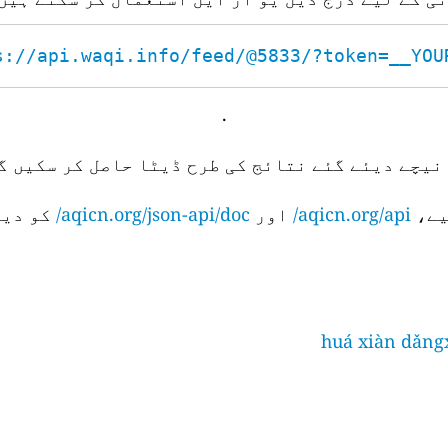
s://api.waqi.info/feed/@5833/?token=__YOUR_
.
نیچے دیئے گئے نتائج کی طرح ڈیٹا حاصل کر سکیں گے
aqicn.org/api/
اور
aqicn.org/json-api/doc/
کو دیک
huá xiàn dǎngx