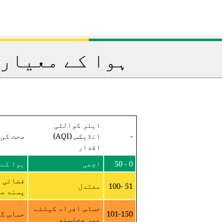
ہوا کے معیار 
ایئر کوالٹی
-
انڈیکس (AQI)
صحت کی 
اقدار
0 - 50
اچھی
ہوا کے 
فضائی م
51 -100
معتدل
پسند صح
حساس افراد کیلئے
101-150
حساس گر
غیر صحتمند