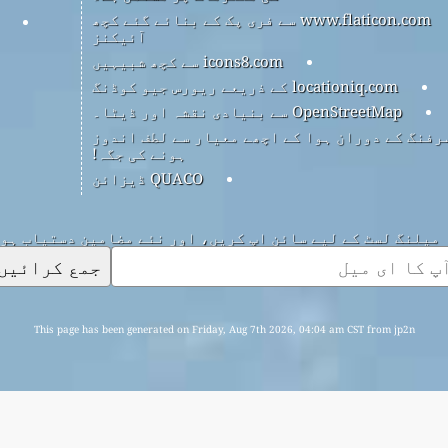
www.flaticon.com سے فری پک کے بنائے گئے کچھ
آئیکنز
icons8.com سے کچھ شبیہیں
locationiq.com کے ذریعے ریورس جیو کوڈنگ
OpenStreetMap سے بنیادی نقشہ اور ڈیٹا۔
رفنگ کے دوران ہوا کے اچھے معیار سے لطف اندوز
ہونے کی جگہ!
QUACO ڈیزائن
میلنگ لسٹ کے لیے سائن اپ کریں، اور نئے مضامین دستیاب ہو
جمع کرائیں
This page has been generated on Friday, Aug 7th 2026, 04:04 am CST from jp2n