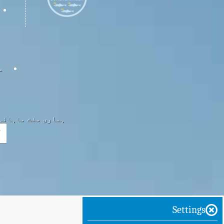
س
ہماری مفت ماہانہ 
Settings