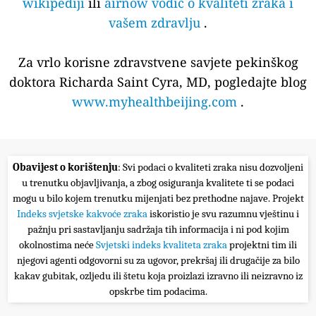
wikipediji
ili
airnow vodič o kvaliteti zraka i
vašem zdravlju
.
Za vrlo korisne zdravstvene savjete pekinškog
doktora Richarda Saint Cyra, MD, pogledajte blog
www.myhealthbeijing.com
.
Obavijest o korištenju
: Svi podaci o kvaliteti zraka nisu dozvoljeni
u trenutku objavljivanja, a zbog osiguranja kvalitete ti se podaci
mogu u bilo kojem trenutku mijenjati bez prethodne najave. Projekt
Indeks svjetske kakvoće zraka
iskoristio je svu razumnu vještinu i
pažnju pri sastavljanju sadržaja tih informacija i ni pod kojim
okolnostima neće
Svjetski indeks kvaliteta zraka
projektni tim ili
njegovi agenti odgovorni su za ugovor, prekršaj ili drugačije za bilo
kakav gubitak, ozljedu ili štetu koja proizlazi izravno ili neizravno iz
opskrbe tim podacima.