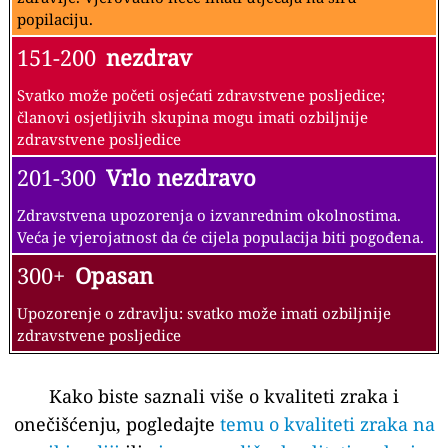
popilaciju.
151-200
nezdrav
Svatko može početi osjećati zdravstvene posljedice;
članovi osjetljivih skupina mogu imati ozbiljnije
zdravstvene posljedice
201-300
Vrlo nezdravo
Zdravstvena upozorenja o izvanrednim okolnostima.
Veća je vjerojatnost da će cijela populacija biti pogođena.
300+
Opasan
Upozorenje o zdravlju: svatko može imati ozbiljnije
zdravstvene posljedice
Kako biste saznali više o kvaliteti zraka i
onečišćenju, pogledajte
temu o kvaliteti zraka na