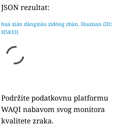
JSON rezultat:
huá xiàn dǎngxiào zìdòng zhàn, Huaxian (ID:
H5833)
Podržite podatkovnu platformu
WAQI nabavom svog monitora
kvalitete zraka.