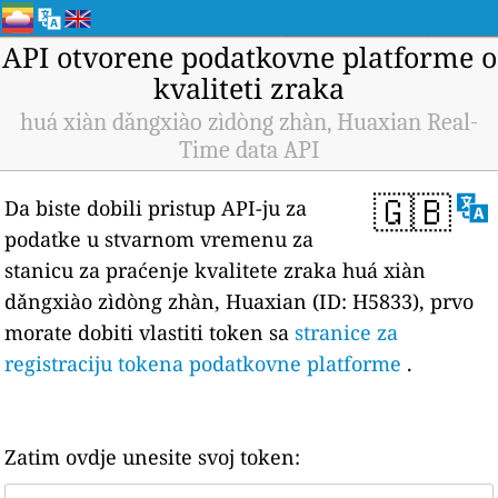
API otvorene podatkovne platforme o
kvaliteti zraka
huá xiàn dǎngxiào zìdòng zhàn, Huaxian Real-
Time data API
🇬🇧
Da biste dobili pristup API-ju za
podatke u stvarnom vremenu za
stanicu za praćenje kvalitete zraka huá xiàn
dǎngxiào zìdòng zhàn, Huaxian (ID: H5833), prvo
morate dobiti vlastiti token sa
stranice za
registraciju tokena podatkovne platforme
.
Zatim ovdje unesite svoj token: