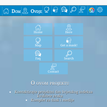
Dom
Ovdje
Home
Here
Map
Get a mask!
Faq
Search
Contact
O ovom projektu
Kontaktirajte projektni tim Svjetskog indeksa
kvalitete zraka
Komplet za tisak i medije