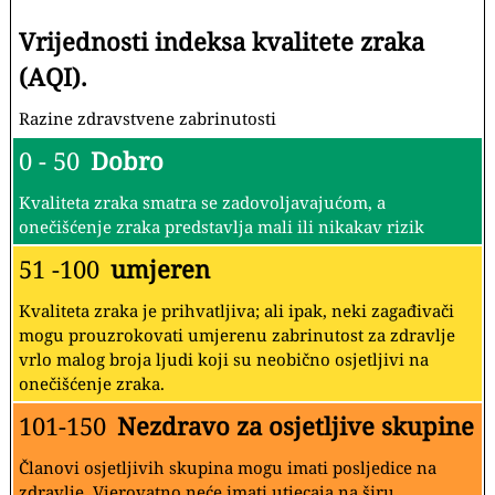
Vrijednosti indeksa kvalitete zraka
(AQI).
Razine zdravstvene zabrinutosti
0 - 50
Dobro
Kvaliteta zraka smatra se zadovoljavajućom, a
onečišćenje zraka predstavlja mali ili nikakav rizik
51 -100
umjeren
Kvaliteta zraka je prihvatljiva; ali ipak, neki zagađivači
mogu prouzrokovati umjerenu zabrinutost za zdravlje
vrlo malog broja ljudi koji su neobično osjetljivi na
onečišćenje zraka.
101-150
Nezdravo za osjetljive skupine
Članovi osjetljivih skupina mogu imati posljedice na
zdravlje. Vjerovatno neće imati utjecaja na širu