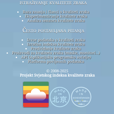
istraživanje kvalitete zraka
Baza znanja i članci o kvaliteti zraka
Eksperimentiranje kvalitete zraka
Analiza senzora kvalitete zraka
Često postavljana pitanja
Izvor podataka o kvaliteti zraka
Izračun indeksa kvalitete zraka
Predviđanje kvalitete zraka
Proizvodi za kvalitetu zraka (maske, monitori…)
API (Aplikacijsko programsko sučelje)
Platforma povijesnih podataka
© 2008-2025
Projekt Svjetskog indeksa kvalitete zraka