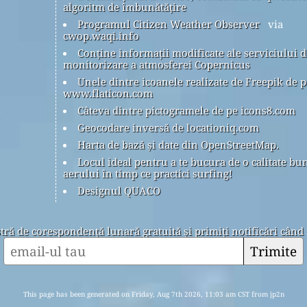
algoritm de îmbunătățire
Programul Citizen Weather Observer
via
cwop.waqi.info
Conține informații modificate ale serviciului d
monitorizare a atmosferei Copernicus
Unele dintre icoanele realizate de Freepik de p
www.flaticon.com
Câteva dintre pictogramele de pe icons8.com
Geocodare inversă de locationiq.com
Harta de bază și date din OpenStreetMap.
Locul ideal pentru a te bucura de o calitate bu
aerului în timp ce practici surfing!
Designul QUACO
stră de corespondență lunară gratuită și primiți notificări când 
Trimite
This page has been generated on Friday, Aug 7th 2026, 11:03 am CST from jp2n