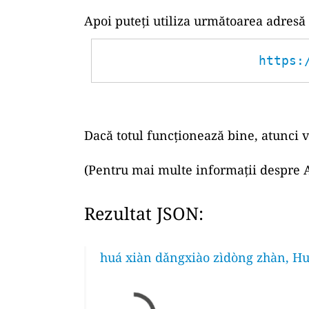
Apoi puteți utiliza următoarea adresă
https:
Dacă totul funcționează bine, atunci v
(Pentru mai multe informații despre A
Rezultat JSON:
huá xiàn dǎngxiào zìdòng zhàn, Hu