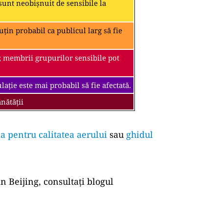
unt neobișnuit de sensibile la
țin probabil ca publicul larg să fie
; membrii grupurilor sensibile pot
ație este mai probabil să fie afectată.
nătății
a pentru calitatea aerului
sau
ghidul
n Beijing, consultați blogul