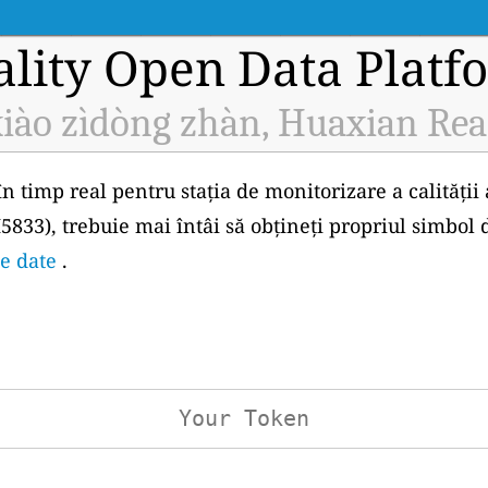
ality Open Data Platf
iào zìdòng zhàn, Huaxian Rea
în timp real pentru stația de monitorizare a calității
833), trebuie mai întâi să obțineți propriul simbol
de date
.