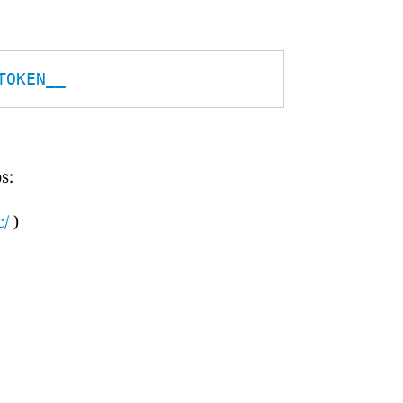
TOKEN__
s:
c/
)