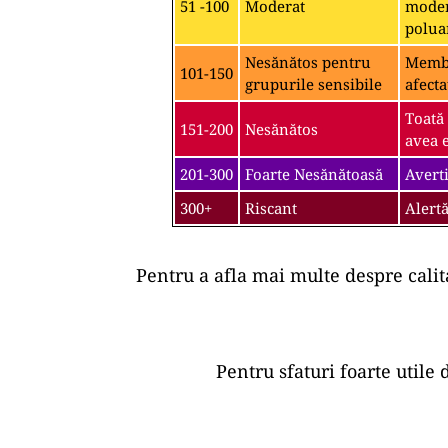
51 -100
Moderat
moder
polua
Nesănătos pentru
Membri
101-150
grupurile sensibile
afecta
Toată
151-200
Nesănătos
avea e
201-300
Foarte Nesănătoasă
Averti
300+
Riscant
Alertă
Pentru a afla mai multe despre calit
Pentru sfaturi foarte utile