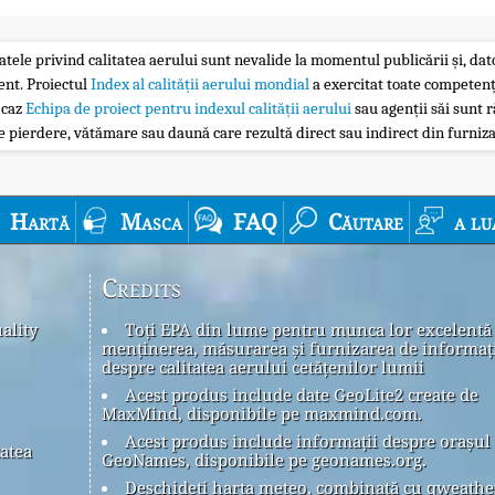
atele privind calitatea aerului sunt nevalide la momentul publicării și, dator
ent. Proiectul
Index al calității aerului mondial
a exercitat toate competenț
 caz
Echipa de proiect pentru indexul calității aerului
sau agenții săi sunt r
 pierdere, vătămare sau daună care rezultă direct sau indirect din furniza
Hartă
Masca
FAQ
Căutare
a lu
Credits
ality
Toți EPA din lume pentru munca lor excelentă
menținerea, măsurarea și furnizarea de informaț
despre calitatea aerului cetățenilor lumii
Acest produs include date GeoLite2 create de
MaxMind, disponibile pe maxmind.com.
Acest produs include informații despre orașul
tatea
GeoNames, disponibile pe geonames.org.
Deschideți harta meteo, combinată cu qweath