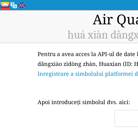
Air Qu
huá xiàn dǎngx
Pentru a avea acces la API-ul de date 
dǎngxiào zìdòng zhàn, Huaxian (ID: H5
înregistrare a simbolului platformei 
Apoi introduceți simbolul dvs. aici: