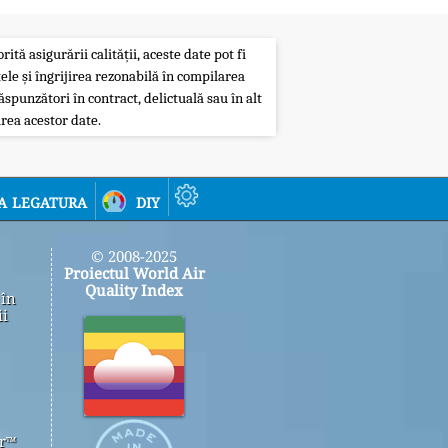
ită asigurării calității, aceste date pot fi
ele și îngrijirea rezonabilă în compilarea
ăspunzători în contract, delictuală sau în alt
rea acestor date.
a legatura
diy
© 2008-2025
Proiectul World Air
Quality Index
 în
ii
er™