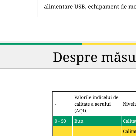
alimentare USB, echipament de mon
Despre măsura
Valorile indicelui de
-
calitate a aerului
Nivel
(AQI).
0 - 50
Bun
Calita
Calita