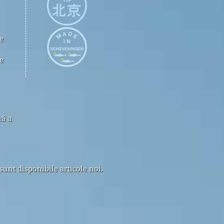
e
e
nă a
sunt disponibile articole noi.