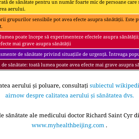
ată de sănătate pentru un număr foarte mic de persoane care s
rea aerului.
i grupurilor sensibile pot avea efecte asupra sănătății. Este pu
t.
 lumea poate începe să experimenteze efectele asupra sănătății
fecte mai grave asupra sănătății
smente de sănătate privind situațiile de urgență. Întreaga popul
 de sănătate: toată lumea poate avea efecte mai grave asupra să
atea aerului și poluare, consultați
subiectul wikipedi
airnow despre calitatea aerului și sănătatea dvs.
 de sănătate ale medicului doctor Richard Saint Cyr di
www.myhealthbeijing.com
.