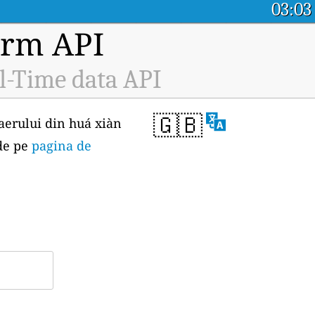
03:03
orm API
l-Time data API
🇬🇧
 aerului din huá xiàn
 de pe
pagina de