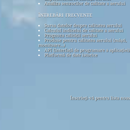
Analiza senzorilor de calitate a aerului
întrebări frecvente
Sursa datelor despre calitatea aerului
Calculul indicelui de calitate a aerului
Prognoza calității aerului
Produse pentru calitatea aerului (măști,
monitoare...)
API (Interfață de programare a aplicației)
Platformă de date istorice
Înscrieți-vă pentru lista noa