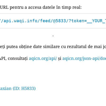
 URL pentru a accesa datele în timp real:
//api.waqi.info/feed/@5833/?token=__YOUR_
.
eți putea obține date similare cu rezultatul de mai jo
PI, consultați
aqicn.org/api/
și
aqicn.org/json-api/do
axian (ID: H5833)