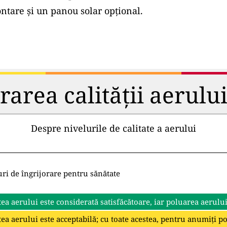
tare și un panou solar opțional.
rea calității aerului 
Despre nivelurile de calitate a aerului
uri de îngrijorare pentru sănătate
tea aerului este considerată satisfăcătoare, iar poluarea aerulu
tea aerului este acceptabilă; cu toate acestea, pentru anumiți p