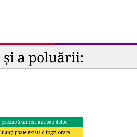
și a poluării:
i prezintă un risc mic sau deloc
oluanți poate exista o îngrijorare