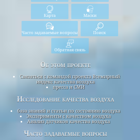
Карта
Маски
Часто задаваемые вопросы
Поиск
Обратная связь
Об этом проекте
Связаться с командой проекта Всемирный
индекс качества воздуха
пресса и СМИ
Исследование качества воздуха
база знаний и статьи по состоянию воздуха
Эксперименты с качеством воздуха
Анализ датчиков качества воздуха
Часто задаваемые вопросы