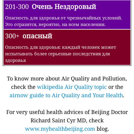
201-300
Очень Нездоровый
Опасность для здоровья от чрезвычайных условий.
Это отразится, вероятно, на всем населении.
300+
опасный
Опасность для здоровья: каждый человек может
испытывать более серьезные последствия для
здоровья
To know more about Air Quality and Pollution,
check the
wikipedia Air Quality topic
or the
airnow guide to Air Quality and Your Health
.
For very useful health advices of Beijing Doctor
Richard Saint Cyr MD, check
www.myhealthbeijing.com
blog.