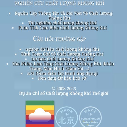
nghiên cứu chất lượng không khí
Nguồn Cấp Thông Tin Và Bài Viết Về Chất Lượng
Không Khí
Thí nghiệm chất lượng không khí
Phân Tích Cảm Biến Chất Lượng Không Khí
Câu hỏi thường gặp
nguồn dữ liệu chất lượng không khí
Tính Toán Chỉ Số Chất Lượng Không Khí
Dự Báo Chất Lượng Không Khí
Sản Phẩm Làm Tăng Chất Lượng Không Khí (khẩu
Trang, Màn Hình Giám Sát ...)
API (Giao diện lập trình ứng dụng)
Nền tảng dữ liệu lịch sử
© 2008-2025
Dự án Chỉ số Chất lượng Không khí Thế giới