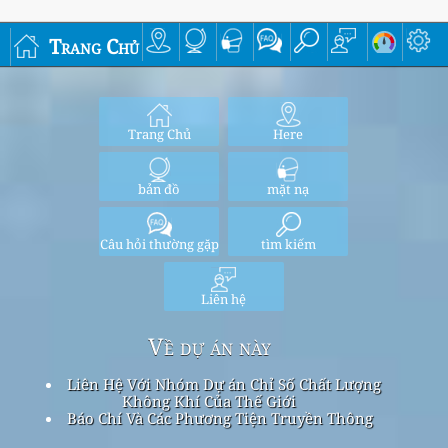
Trang Chủ
Trang Chủ
Here
bản đồ
mặt nạ
Câu hỏi thường gặp
tìm kiếm
Liên hệ
Về dự án này
Liên Hệ Với Nhóm Dự án Chỉ Số Chất Lượng
Không Khí Của Thế Giới
Báo Chí Và Các Phương Tiện Truyền Thông