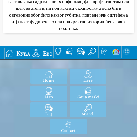
састављања садржаја ових информација и пројектни тим или
његови агенти, ни под каквим околностима неће бити
одговорни због било каквог губитка, повреде или оштећења
која настају директно или индиректно из коришћења ових
података.
Кућа
Ево
Home
Here
Map
Get a mask!
Faq
Search
Contact