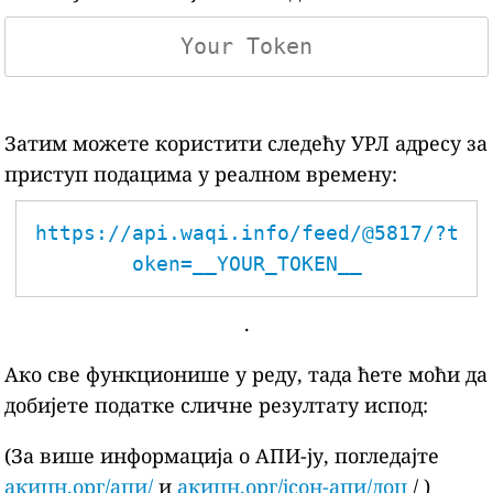
Затим можете користити следећу УРЛ адресу за
приступ подацима у реалном времену:
https://api.waqi.info/feed/@5817/?t
oken=__YOUR_TOKEN__
.
Ако све функционише у реду, тада ћете моћи да
добијете податке сличне резултату испод:
(За више информација о АПИ-ју, погледајте
акицн.орг/апи/
и
акицн.орг/јсон-апи/доц
/ )