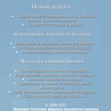
О овом пројекту
Контактирајте пројектни тим за Светски
индекс квалитета ваздуха
Комплет за штампу и медије
истраживање квалитета ваздуха
База знања и чланци о квалитету ваздуха
Експериментисање квалитета ваздуха
Анализа сензора квалитета ваздуха
Често постављана питања
Извор података о квалитету ваздуха
Израчунавање индекса квалитета ваздуха
Прогноза квалитета ваздуха
Производи за квалитет ваздуха (маске,
монитори...)
АПИ (апликациони програмски интерфејс)
Платформа историјских података
© 2008-2025
Пројекат Светског индекса квалитета ваздуха