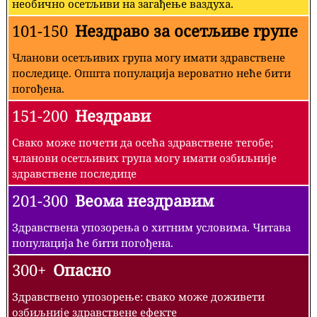
необично осетљиви на загађење ваздуха.
101-150
Нездраво за осетљиве групе
Чланови осетљивих група могу имати здравствене
последице. Општа популација вероватно неће бити
погођена.
151-200
Нездрави
Свако може почети да осећа здравствене тегобе;
чланови осетљивих група могу имати озбиљније
здравствене последице
201-300
Веома нездравим
Здравствена упозорења о хитним условима. Читава
популација ће бити погођена.
300+
Опасно
Здравствено упозорење: свако може доживети
озбиљније здравствене ефекте