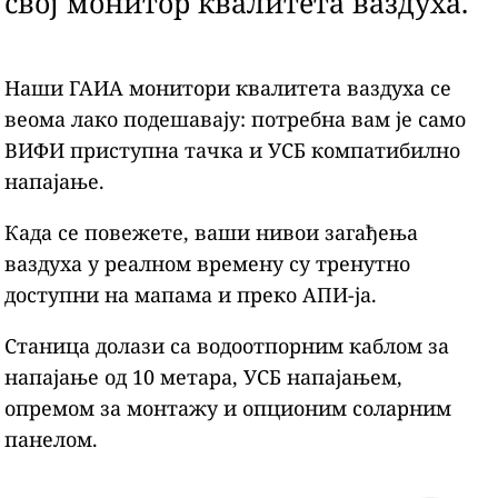
свој монитор квалитета ваздуха.
Наши ГАИА монитори квалитета ваздуха се
веома лако подешавају: потребна вам је само
ВИФИ приступна тачка и УСБ компатибилно
напајање.
Када се повежете, ваши нивои загађења
ваздуха у реалном времену су тренутно
доступни на мапама и преко АПИ-ја.
Станица долази са водоотпорним каблом за
напајање од 10 метара, УСБ напајањем,
опремом за монтажу и опционим соларним
панелом.