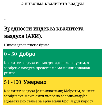
О нивоима квалитета ваздуха
-
Вредности индекса квалитета
ваздуха (АКИ).
Нивои здравствене бриге
0 - 50
Добро
Квалитет ваздуха се сматра задовољавајућим, а
загађење ваздуха представља мали или никакав
ризик
51 -100
Умерено
Квалитет ваздуха је прихватљив; Међутим, за неке
загађиваче може бити умерено забрињавајуће
здравствено стање за врло мали број људи који су