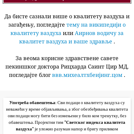
Да бисте сазнали више о квалитету ваздуха и
загађењу, погледајте
тему на википедији о
квалитету ваздуха
или
Аирнов водичу за
квалитет ваздуха и ваше здравље
.
За веома корисне здравствене савете
пекиншког доктора Рицхарда Саинт Цир МД,
погледајте блог
ввв.михеалтхбеијинг.цом
.
Употреба обавештења
: Сви подаци о квалитету ваздуха су
неважећи у време објављивања, а због обезбеђивања квалитета
ови подаци могу бити без измењени у било ком тренутку, без
обавештења. Пројектни тим
"Светског индекса квалитета
ваздуха"
је уложио разуман напор и бригу приликом