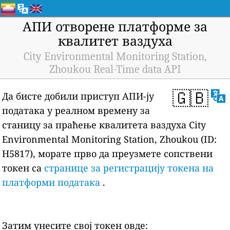
АПИ отворене платформе за
квалитет ваздуха
City Environmental Monitoring Station,
Zhoukou Real-Time data API
🇬🇧
Да бисте добили приступ АПИ-ју
података у реалном времену за
станицу за праћење квалитета ваздуха City
Environmental Monitoring Station, Zhoukou (ID:
H5817), морате прво да преузмете сопствени
токен са
странице за регистрацију токена на
платформи података
.
Затим унесите свој токен овде: