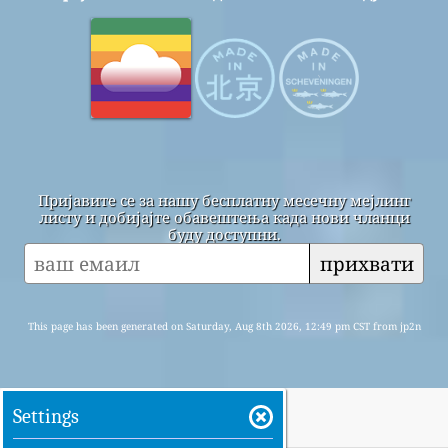
Пријавите се за нашу бесплатну месечну мејлинг
листу и добијајте обавештења када нови чланци
буду доступни.
прихвати
This page has been generated on Saturday, Aug 8th 2026, 12:49 pm CST from jp2n
Settings