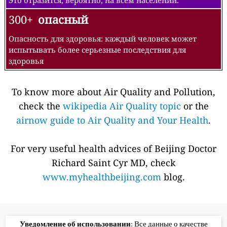
300+
опасный
Опасность для здоровья: каждый человек может
испытывать более серьезные последствия для
здоровья
To know more about Air Quality and Pollution,
check the
wikipedia Air Quality topic
or the
airnow guide to Air Quality and Your Health
.
For very useful health advices of Beijing Doctor
Richard Saint Cyr MD, check
www.myhealthbeijing.com
blog.
Уведомление об использовании
: Все данные о качестве