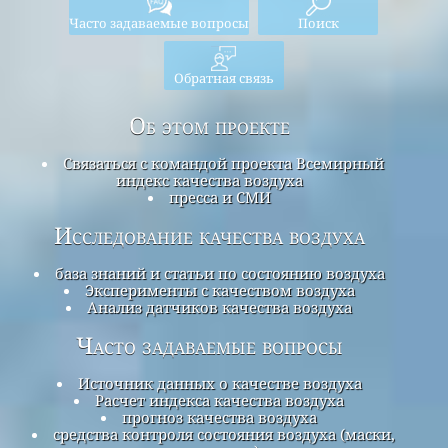
Часто задаваемые вопросы
Поиск
Обратная связь
Об этом проекте
Связаться с командой проекта Всемирный
индекс качества воздуха
пресса и СМИ
Исследование качества воздуха
база знаний и статьи по состоянию воздуха
Эксперименты с качеством воздуха
Анализ датчиков качества воздуха
Часто задаваемые вопросы
Источник данных о качестве воздуха
Расчет индекса качества воздуха
прогноз качества воздуха
средства контроля состояния воздуха (маски,