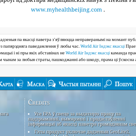
www.myhealthbeijing.com
.
дадзеныя па якасці паветра з'яўляюцца неправеранымі на момант публі
з папярэдняга паведамлення ў любы час.
World Air Індэкс якасці
Прае
мацыі і ні пры якіх абставінах не
World Air Індэкс якасці
каманда прае
ым чынам за любыя страты, пашкоджанні або шкоду, прама ці ўскосна 
Карта
Маска
Частыя пытанні
Пошук
Credits
нага
Усе EPA ў свеце за выдатную працу па
падтрыманні, вымярэнні і прадастаўленні
інфармацыі аб якасці паветра грамадзянам све
Гэты прадукт уключае дадзеныя GeoLite2,