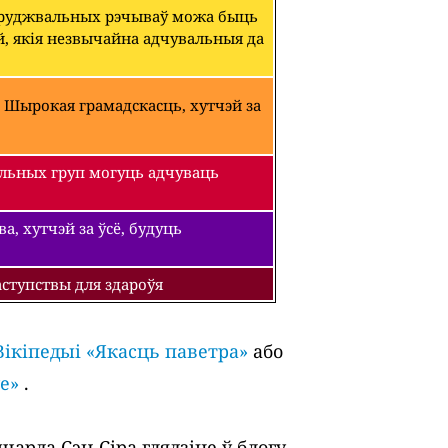
абруджвальных рэчываў можа быць
й, якія незвычайна адчувальныя да
 Шырокая грамадскасць, хутчэй за
льных груп могуць адчуваць
, хутчэй за ўсё, будуць
ступствы для здароўя
Вікіпедыі «Якасць паветра»
або
е»
.
арда Сэн-Сіра глядзіце ў блогу