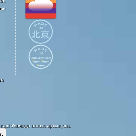
om.
дзе
om
калі з'явяцца новыя артыкулы.
ь