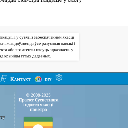
кацыі, і ў сувязі з забеспячэннем якасці
кт ажыццяўляецца ўсе разумныя навыкі і
кта або яго агенты нясуць адказнасць у
ад крыніцы гэтых дадзеных.
Кантакт
diy
© 2008-2025
Праект Сусветнага
індэкса якасці
паветра
ту