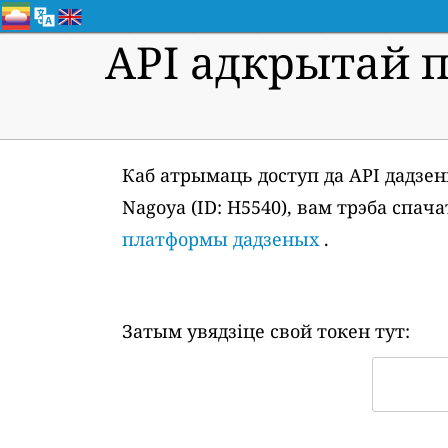
API адкрытай 
Каб атрымаць доступ да API дадзен
Nagoya (ID: H5540), вам трэба спа
платформы дадзеных
.
Затым увядзіце свой токен тут: