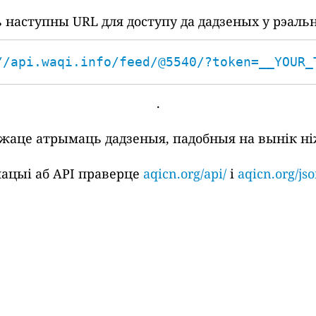
наступны URL для доступу да дадзеных у рэаль
//api.waqi.info/feed/@5540/?token=__YOUR_
.
ожаце атрымаць дадзеныя, падобныя на вынік ні
ацыі аб API праверце
aqicn.org/api/
і
aqicn.org/jso