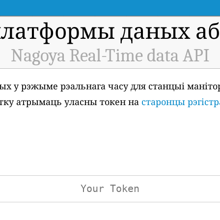
платформы даных аб 
Nagoya Real-Time data API
ых у рэжыме рэальнага часу для станцыі маніто
чатку атрымаць уласны токен на
старонцы рэгістр