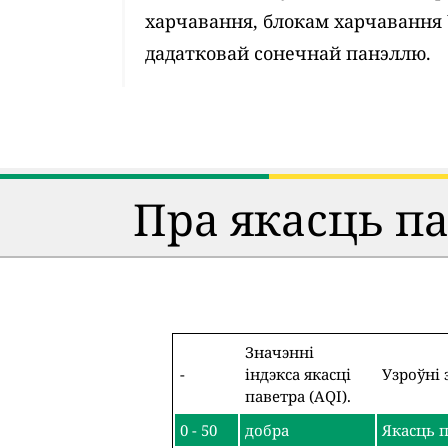
харчавання, блокам харчавання
дадатковай сонечнай панэллю.
Пра якасць п
Значэнні
-
індэкса якасці
Узроўні 
паветра (AQI).
0 - 50
добра
Якасць п