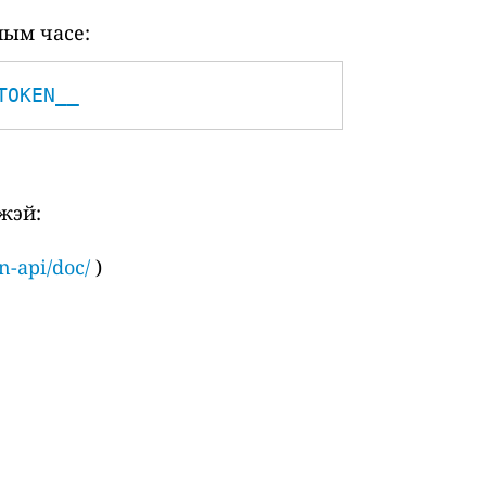
ным часе:
TOKEN__
жэй:
n-api/doc/
)