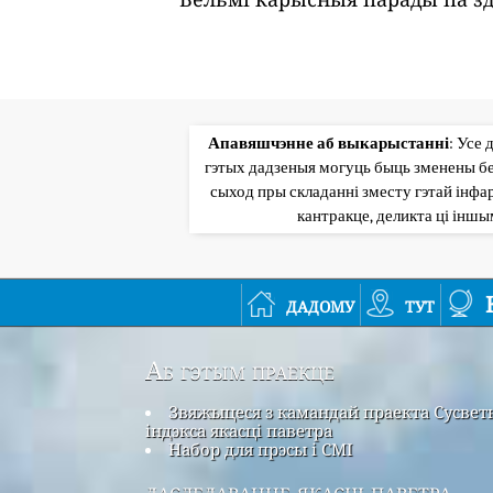
Апавяшчэнне аб выкарыстанні
: Усе 
гэтых дадзеныя могуць быць зменены бе
сыход пры складанні зместу гэтай інфар
кантракце, деликта ці інш
дадому
тут
Аб гэтым праекце
Звяжыцеся з камандай праекта Сусвет
індэкса якасці паветра
Набор для прэсы і СМІ
даследаванне якасці паветра