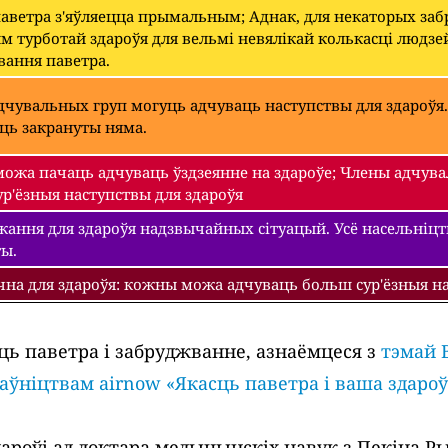
паветра з'яўляецца прымальным; Аднак, для некаторых з
 турботай здароўя для вельмі невялікай колькасці людзе
вання паветра.
чувальных груп могуць адчуваць наступствы для здароўя.
уць закрануты няма.
ожа пачаць адчуваць ўздзеянне на здароўе; Члены адчува
р'ёзныя наступствы для здароўя
ання для здароўя надзвычайных сітуацый. Усё насельніцтва
ты.
чна для здароўя: кожны можа адчуваць больш сур'ёзныя на
ць паветра і забруджванне, азнаёмцеся з
тэмай 
раўніцтвам airnow «Якасць паветра і ваша здароў
роўі ад доктара медыцынскіх навук з Пекіна Рыч