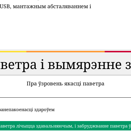
 USB, мантажным абсталяваннем і
аветра і вымярэнне 
Пра ўзровень якасці паветра
занепакоенасці здароўем
аветра лічыцца здавальняючым, і забруджванне паветра ў