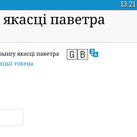
13:21
якасці паветра
🇬🇧
рынгу якасці паветра
ацыі токена