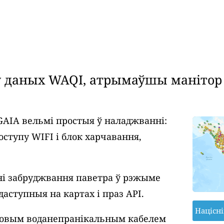
даных WAQI, атрымаўшы манітор я
GAIA вельмі простыя ў наладжванні:
оступу WIFI і блок харчавання,
і забруджвання паветра ў рэжыме
даступныя на картах і праз API.
Націсн
ровым воданепранікальным кабелем