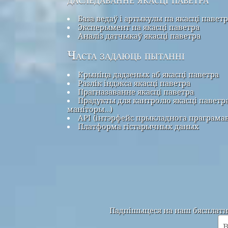
База ведаў і артыкулы па якасці павет
Эксперымент па якасці паветра
Аналіз датчыкаў якасці паветра
Часта задаюць пытанні
Крыніца дадзеных аб якасці паветра
Разлік індэкса якасці паветра
Прагназаванне якасці паветра
Прадукты для кантролю якасці паветра
маніторы…)
API (інтэрфейс прыкладнога праграма
Платформа гістарычных даных
Падпішыцеся на наш бясплатны