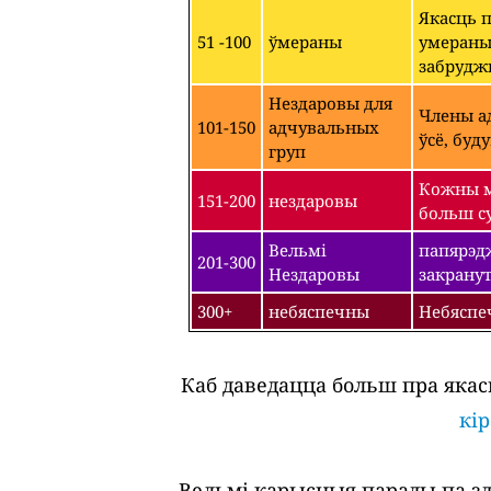
Якасць 
51 -100
ўмераны
умераным
забрудж
Нездаровы для
Члены ад
101-150
адчувальных
ўсё, буд
груп
Кожны м
151-200
нездаровы
больш су
Вельмі
папярэдж
201-300
Нездаровы
закрану
300+
небяспечны
Небяспе
Каб даведацца больш пра якас
кі
Вельмі карысныя парады па зда