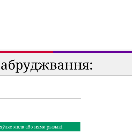
забруджвання:
яўляе мала або няма рызыкі