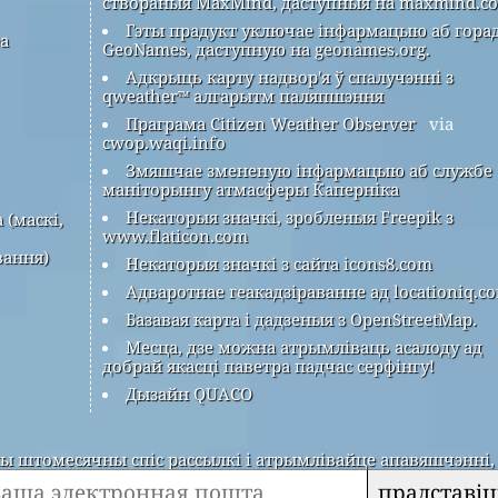
створаныя MaxMind, даступныя на maxmind.c
Гэты прадукт уключае інфармацыю аб гора
ра
GeoNames, даступную на geonames.org.
Адкрыць карту надвор'я ў спалучэнні з
qweather™ алгарытм паляпшэння
Праграма Citizen Weather Observer
via
cwop.waqi.info
Змяшчае змененую інфармацыю аб службе
маніторынгу атмасферы Каперніка
Некаторыя значкі, зробленыя Freepik з
 (маскі,
www.flaticon.com
вання)
Некаторыя значкі з сайта icons8.com
Адваротнае геакадзіраванне ад locationiq.c
Базавая карта і дадзеныя з OpenStreetMap.
Месца, дзе можна атрымліваць асалоду ад
добрай якасці паветра падчас серфінгу!
Дызайн QUACO
 штомесячны спіс рассылкі і атрымлівайце апавяшчэнні, 
прадставіц