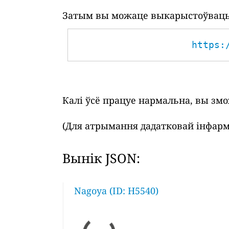
Затым вы можаце выкарыстоўваць 
https:
Калі ўсё працуе нармальна, вы зм
(Для атрымання дадатковай інфарм
Вынік JSON:
Nagoya (ID: H5540)