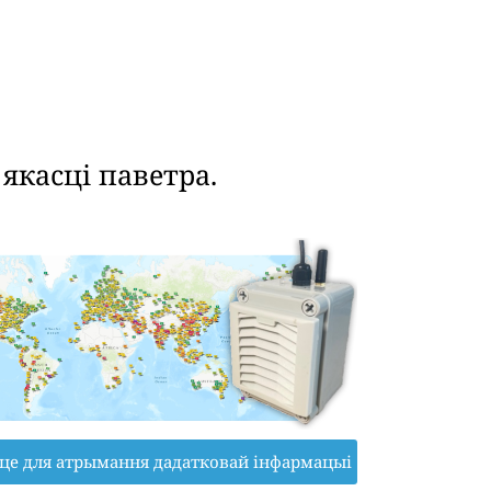
касці паветра.
іце для атрымання дадатковай інфармацыі