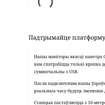
Падтрымайце платформу 
Нашы маніторы якасці паветра 
вам спатрэбіцца толькі кропка д
сумяшчальны з USB.
Пасля падключэння вашы ўзроўн
рэальнага часу будуць імгненна 
Станцыя пастаўляецца з 10-мет