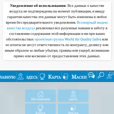
Уведомление об использовании
: Все данные о качестве
воздуха не подтверждены на момент публикации, и ввиду
гарантии качества эти данные могут быть изменены в любое
время без предварительного уведомления.
Всемирный индекс
качества воздуха
реализовал все разумные навыки и заботу в
составлении содержания этой информации и ни при каких
обстоятельствах
проектная группа World Air Quality Index
или
ее агенты не несут ответственность по контракту, деликту или
иным образом за любые убытки, травмы или ущерб, возникшие
прямо или косвенно от предоставления этих данных.
лавную
здесь
Карта
Маски
На главную
здесь
Карта
Маски