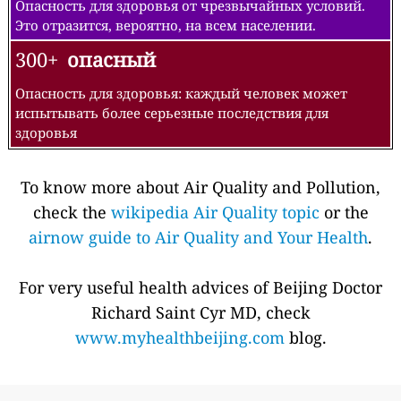
Опасность для здоровья от чрезвычайных условий.
Это отразится, вероятно, на всем населении.
300+
опасный
Опасность для здоровья: каждый человек может
испытывать более серьезные последствия для
здоровья
To know more about Air Quality and Pollution,
check the
wikipedia Air Quality topic
or the
airnow guide to Air Quality and Your Health
.
For very useful health advices of Beijing Doctor
Richard Saint Cyr MD, check
www.myhealthbeijing.com
blog.