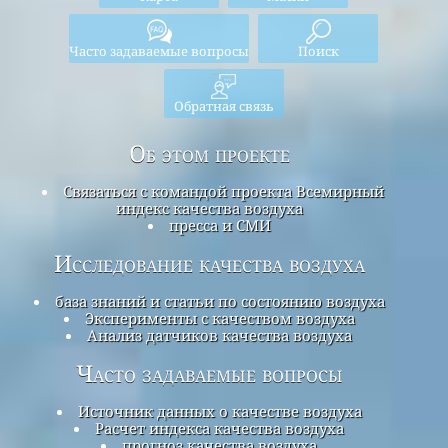
Часто задаваемые вопросы
Поиск
Обратная связь
Об этом проекте
Связаться с командой проекта Всемирный
индекс качества воздуха
пресса и СМИ
Исследование качества воздуха
база знаний и статьи по состоянию воздуха
Эксперименты с качеством воздуха
Анализ датчиков качества воздуха
Часто задаваемые вопросы
Источник данных о качестве воздуха
Расчет индекса качества воздуха
прогноз качества воздуха