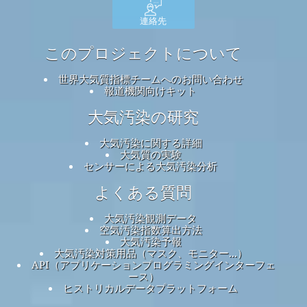
連絡先
このプロジェクトについて
世界大気質指標チームへのお問い合わせ
報道機関向けキット
大気汚染の研究
大気汚染に関する詳細
大気質の実験
センサーによる大気汚染分析
よくある質問
大気汚染観測データ
空気汚染指数算出方法
大気汚染予報
大気汚染対策用品（マスク、モニター...）
API（アプリケーションプログラミングインターフェ
ース）
ヒストリカルデータプラットフォーム