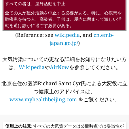
すべての者は、屋外活動を中止
全ての人が屋外活動を中止する必要がある。特に、心疾患や
肺疾患を持つ人、高齢者、子供は、屋内に留まって激しい活
動を避け静かに過ごす必要がある。
(Reference: see
wikipedia
, and
cn.emb-
japan.go.jp/
)
大気汚染についての更なる詳細をお知りになりたい方
は、
Wikipedia
や
AirNow
を参照してください。
北京在住の医師Richard Saint Cyr氏による大変役に立
つ健康上のアドバイスは、
www.myhealthbeijing.com
をご覧ください。
使用上の注意
: すべての大気質データは公開時点では妥当性が